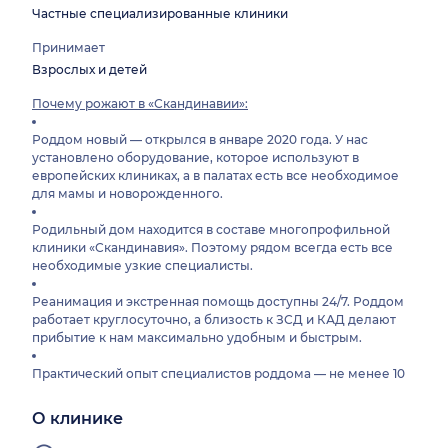
Частные специализированные клиники
Принимает
Взрослых и детей
Почему рожают в «Скандинавии»:
Роддом новый — открылся в январе 2020 года. У нас
установлено оборудование, которое используют в
европейских клиниках, а в палатах есть все необходимое
для мамы и новорожденного.
Родильный дом находится в составе многопрофильной
клиники «Скандинавия». Поэтому рядом всегда есть все
необходимые узкие специалисты.
Реанимация и экстренная помощь доступны 24/7. Роддом
работает круглосуточно, а близость к ЗСД и КАД делают
прибытие к нам максимально удобным и быстрым.
Практический опыт специалистов роддома — не менее 10
лет, включая прием родов с осложнениями.
О клинике
Мы придерживаемся концепции хюгге-родов — родов в
уютной, спокойной, почти домашней обстановке.