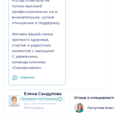
что вы отметили не
Если однажды мы решимся
только высокий
на второго ребенка, то
профессионализм, но и
рожать я хочу только у
внимательное, чуткое
Астаповича. Для нашей
отношение и поддержку.
семьи это врач, которому мы
доверяем безоговорочно.
Желаем вашей семье
крепкого здоровья,
С огромной благодарностью,
счастья и радостных
Александра Горшкова.
моментов с малышом!
С уважением,
команда клиники
«Скандинавия».
Ответить
Елена Сандулова
Отзыв о специалист
1 отзыв
Проверен НаПоправку
До 5 записей через
Лоскутова Анас
НаПоправку