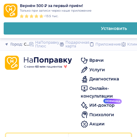
1
2
3
4
5
1
2
3
4
5
1
2
3
4
5
to
Вернём 500 ₽ за первый приём!
Закрыть
Только при записи через наше приложение
content
~13.5 тыс.
Установить
НаПоправку
Подарочная
Город:
Санкт-Петербург
Приложение
Кли
Плюс
карта
Врачи
Услуги
Диагностика
Онлайн-
консультации
ИИ-доктор
Психологи
Акции