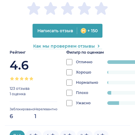
Написать отзыв
+ 150
Как мы проверяем отзывы
Рейтинг
Фильтр по оценкам
4.6
Отлично
progress:
81.3559322033898
Хорошо
progress:
0.847457627118644%
Нормально
progress:
123 отзыва
0.847457627118644%
Плохо
progress:
1 оценка
4.23728813559322%
Ужасно
progress:
Заблокировано
Нерелевантно
12.711864406779661%
6
1