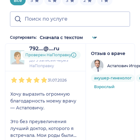
Всё
5
4
3
2
1
Сортировать:
792....@....ru
Отзыв о враче
1 отзыв
Проверен НаПоправку
До 5 записей через
Астапович Игор
НаПоправку
1
2
3
4
5
акушер-гинеколог
31.07.2026
Взрослый
Хочу выразить огромную
благодарность моему врачу
— Астаповичу.
Это без преувеличения
лучший доктор, которого я
встречала. Мои роды были