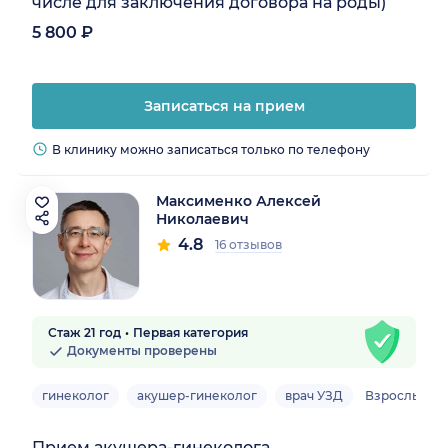
числе для заключения договора на роды)
5 800 ₽
Записаться на прием
В клинику можно записаться только по телефону
Максименко Алексей
Николаевич
4.8
16 отзывов
Стаж 21 год
Первая категория
Документы проверены
гинеколог
акушер-гинеколог
врач УЗД
Взрослый
Прием акушера-гинеколога