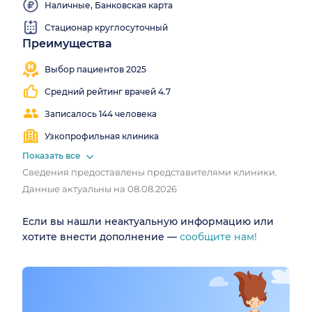
Наличные, Банковская карта
Создавать ее нам помогает заботливый медицинский
персонал, особое оформление палат, возможность зажечь
Стационар круглосуточный
свечи и включить музыку в родильном зале.
Преимущества
Близко
Работаем
У нас есть программы индивидуальных, премиум- и VIP-
от
круглосуточно
Выбор пациентов 2025
родов. В базовых программах за дополнительную плату
метро
можно выбрать врача или акушерку, неонатолога,
Средний рейтинг врачей 4.7
анестезиолога и взять на роды нашу доулу.
Записалось 144 человека
Узкопрофильная клиника
Показать все
Сведения предоставлены представителями клиники.
Данные актуальны на 08.08.2026
Если вы нашли неактуальную информацию или
хотите внести дополнение —
сообщите нам!