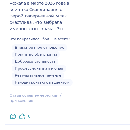
Рожала в марте 2026 года в
клинике Скандинавия с
Верой Валерьевной. Я так
счастлива , что выбрала
именно этого врача ! Это
были роды мечты !
Что понравилось больше всего?
Вспоминаю с огромной
благодарностью ❤️
Внимательное отношение
От всей души рекомендую
Понятные объяснения
всем и каждому обращаться
Доброжелательность
именно к ней!
Профессионализм и опыт
Не стоит искать кого то еще .
Результативное лечение
Лучше Веры Валерьевны и
Находит контакт с пациентом
роддома Скандинавия не
найти !
Отзыв оставлен через сайт/
Желаю Вам дальнейшего
приложение
процветания и множество
благодарных пациентов !
0
Спасибо большое!