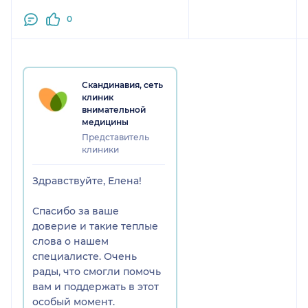
руках❤️
0
Родила без осложнений,
хорошо и быстро
восстановилась. Всё
благодаря золотым рукам
Анастасии Васильевны!
Скандинавия, сеть
клиник
Очень добрый, светлый и
внимательной
приятный человек. Если еще
медицины
раз решусь, то обязательно к
Представитель
ней!)
клиники
Здравствуйте, Елена!
Спасибо за ваше
доверие и такие теплые
слова о нашем
специалисте. Очень
рады, что смогли помочь
вам и поддержать в этот
особый момент.