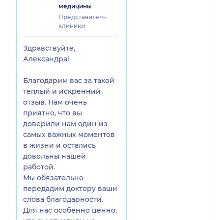
медицины
беременности каждый
Представитель
прием проходил спокойно и
клиники
внимательно. Доктор
никогда не торопился,
Здравствуйте,
подробно отвечал на все мои
Александра!
вопросы, объяснял каждую
деталь, поддерживал и
Благодарим вас за такой
вселял уверенность. Это не
теплый и искренний
только высококлассный
отзыв. Нам очень
специалист, но и очень
приятно, что вы
умный, чуткий и
доверили нам один из
замечательный человек.
самых важных моментов
в жизни и остались
Мы оформляли VIP-тариф, и
довольны нашей
это было одно из лучших
работой.
решений. Мой муж тоже
Мы обязательно
остался в полном восторге от
передадим доктору ваши
работы доктора и его
слова благодарности.
отношения к пациентам.
Для нас особенно ценно,