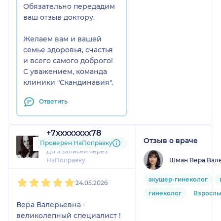
Обязательно передадим
ваш отзыв доктору.
Желаем вам и вашей
семье здоровья, счастья
и всего самого доброго!
С уважением, команда
клиники "Скандинавия".
Ответить
+7xxxxxxxx78
Отзыв о враче
2 отзыва
Проверен НаПоправку
До 5 записей через
Шман Вера Вал
НаПоправку
1
2
3
4
5
акушер-гинеколог
24.05.2026
гинеколог
Взросл
Вера Валерьевна -
великолепный специалист !