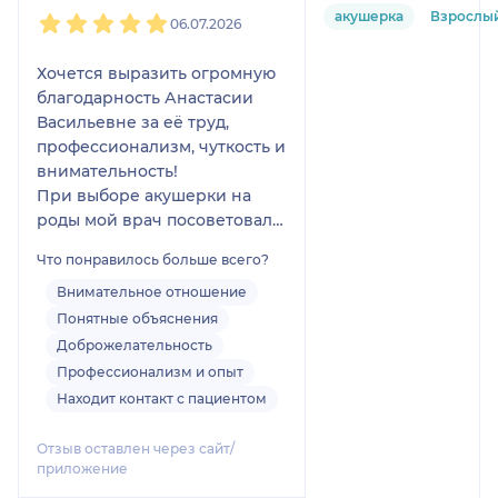
1
2
3
4
5
акушерка
Взрослы
06.07.2026
Хочется выразить огромную
благодарность Анастасии
Васильевне за её труд,
профессионализм, чуткость и
внимательность!
При выборе акушерки на
роды мой врач посоветовал
Анастасию Васильевну и это
Что понравилось больше всего?
было самое лучшее и
правильное решение.
Внимательное отношение
Благодаря её поддержке
Понятные объяснения
роды прошли очень
Доброжелательность
комфортно, она всегда была
Профессионализм и опыт
рядом, во всём помогала и
Находит контакт с пациентом
даже в самые тяжелые
моменты подбадривала и
Отзыв оставлен через сайт/
чувствовалось, что ты
приложение
находишься в надёжных