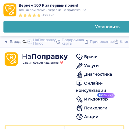
1
2
3
4
5
to
Вернём 500 ₽ за первый приём!
Закрыть
Только при записи через наше приложение
content
~13.5 тыс.
Установить
НаПоправку
Подарочная
Город:
Санкт-Петербург
Приложение
Кли
Плюс
карта
Врачи
Услуги
Диагностика
Онлайн-
консультации
ИИ-доктор
Психологи
Акции