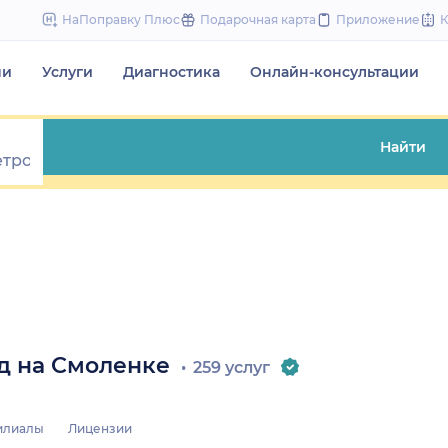
to
НаПоправку Плюс
Подарочная карта
Приложение
content
чи
Услуги
Диагностика
Онлайн-консультации
Найти
д на Смоленке
259 услуг
илиалы
Лицензии