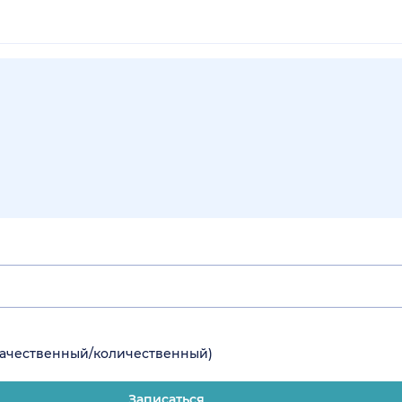
(качественный/количественный)
Записаться