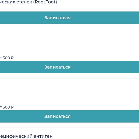
ских стелек (RootFoot)
Записаться
т 300 ₽
Записаться
т 300 ₽
Записаться
специфический антиген