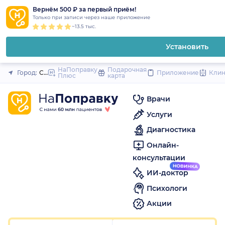
1
2
3
4
5
to
Вернём 500 ₽ за первый приём!
Закрыть
Только при записи через наше приложение
content
~13.5 тыс.
Установить
НаПоправку
Подарочная
Город:
Санкт-Петербург
Приложение
Кли
Плюс
карта
Врачи
Услуги
Диагностика
Онлайн-
консультации
ИИ-доктор
Психологи
Акции