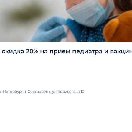
 скидка 20% на прием педиатра и вакци
-Петербург, г Сестрорецк, ул Борисова, д 10