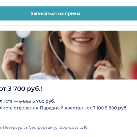
Записаться на прием
т 3 700 руб.!
алиста —
5 800
3 700 руб.
иста отделения Парадный квартал - от
7 100
5
800 руб.
-Петербург, г Сестрорецк, ул Борисова, д 10