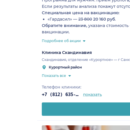
Программа для мужчин: прием уролога
Если результаты анализа покажут отсут
Специальная цена на вакцинацию:
«Гардасил» —
23 800
20 160 руб
.
Обратите внимание,
указана стоимость
вакцинации.
Подробнее об акции
Клиника Скандинавия
Скандинавия, отделение «Курортное» — г Санкт
Курортный район
Показать все
Телефон клиники:
+7 (812) 635-11-79
показать