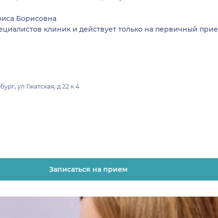
риса Борисовна
пециалистов клиник и действует только на первичный прие
рг, ул Гжатская, д 22 к 4
Записаться на прием