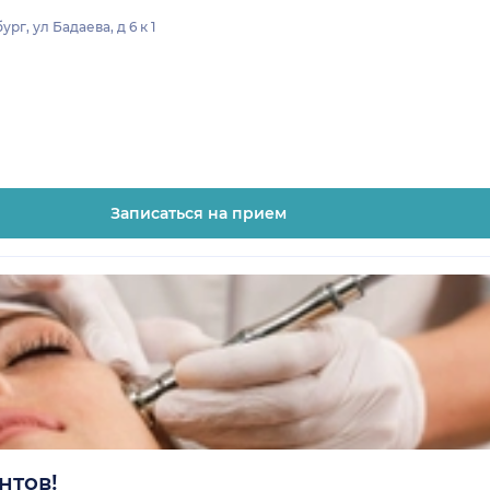
г, ул Бадаева, д 6 к 1
Записаться на прием
нтов!