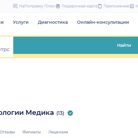
to
НаПоправку Плюс
Подарочная карта
Приложение
content
чи
Услуги
Диагностика
Онлайн-консультации
Найти
тологии Медика
(13)
Отзывы
Филиалы
Лицензии