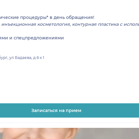
гические процедуры* в день обращения!
:
инъекционная косметология, контурная пластика с испо
иями и спецпредложениями
г, ул Бадаева, д 6 к 1
Записаться на прием