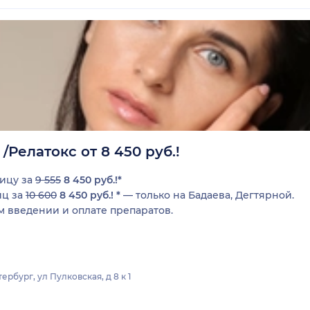
Релатокс от 8 450 руб.!
ницу за
9 555
8 450 руб.!*
иц за
10 600
8 450 руб.! *
— только на Бадаева, Дегтярной.
 введении и оплате препаратов.
бург, ул Пулковская, д 8 к 1