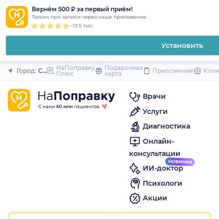
1
2
3
4
5
to
Вернём 500 ₽ за первый приём!
Закрыть
Только при записи через наше приложение
content
~13.5 тыс.
Установить
НаПоправку
Подарочная
Город:
Санкт-Петербург
Приложение
Кли
Плюс
карта
Врачи
Услуги
Диагностика
Онлайн-
консультации
ИИ-доктор
Психологи
Акции