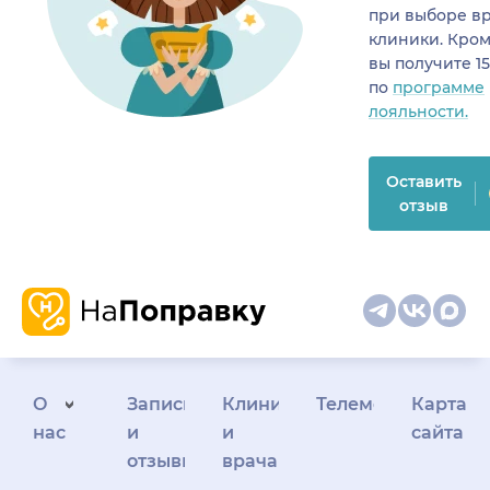
при выборе в
клиники. Кром
вы получите 1
по
программе
лояльности.
Оставить
отзыв
О
Запись
Клиникам
Телемедицина
Карта
нас
и
и
сайта
отзывы
врачам