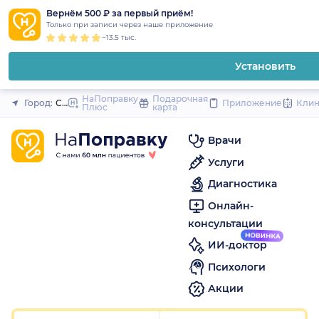
1
2
3
4
5
1
2
3
4
5
1
2
3
4
5
to
Вернём 500 ₽ за первый приём!
Закрыть
Только при записи через наше приложение
content
~13.5 тыс.
Установить
НаПоправку
Подарочная
Город:
Санкт-Петербург
Приложение
Кли
Плюс
карта
Врачи
Услуги
Диагностика
Онлайн-
консультации
ИИ-доктор
Психологи
Акции