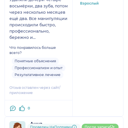
Взрослый
восьмёрки, два зуба, потом
через несколько месяцев
ещё два. Все манипуляции
происходили быстро,
профессионально,
бережно и
безболезненно. Хирург
Что понравилось больше
высшей категории, по
всего?
моему мнению.
Понятные объяснения
Рекомендую всем, если бы
Профессионализм и опыт
в моем детстве были такие
стоматологи и хирурги, у
Результативное лечение
меня не было бы этой
стоматологической
Отзыв оставлен через сайт/
приложение
травмы детства!
Спасибо ортодонту за
рекомендацию
0
Анна
Проверен НаПоправку
После записи