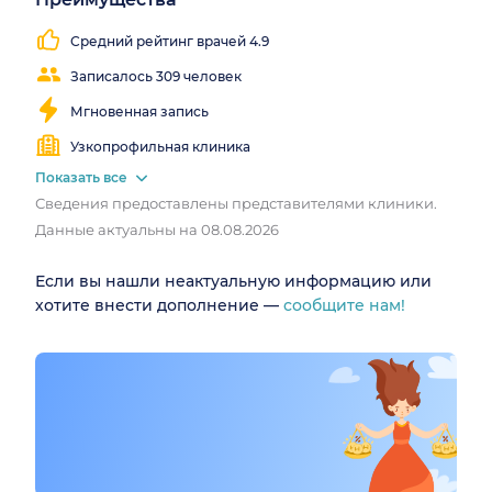
Работаем
все
Средний рейтинг врачей 4.9
выходные
Записалось 309 человек
Мгновенная запись
Узкопрофильная клиника
Показать все
Сведения предоставлены представителями клиники.
Данные актуальны на 08.08.2026
Если вы нашли неактуальную информацию или
хотите внести дополнение —
сообщите нам!