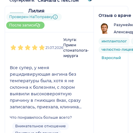
Сортировать:
Лилия
Отзыв о враче
8 отзывов
Проверен НаПоправку
Больше 20 записей через
Разумейк
После записи
НаПоправку
Александ
1
2
3
4
5
Услуга:
имплантолог
Прием
21.07.2026
челюстно-лицев
стоматолога-
хирурга
Взрослый
Все супер, у меня
рецидивирующая ангина без
температуры была, хотя я не
склонна к болезням, с лором
выявили высоковероятную
причину в гниющих 8ках, сразу
записалась, приехала, клиника
чудесная. Вот есть люди любезные
Что понравилось больше всего?
— когда видно, что это скрипт, а
тут правда все очень милые
Внимательное отношение
искренне, было максимально