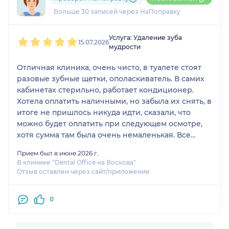
9 отзывов
Больше 30 записей через НаПоправку
1
2
3
4
5
Услуга: Удаление зуба
15.07.2026
мудрости
Отличная клиника, очень чисто, в туалете стоят
разовые зубные щетки, ополаскиватель. В самих
кабинетах стерильно, работает кондиционер.
Хотела оплатить наличными, но забыла их снять, в
итоге не пришлось никуда идти, сказали, что
можно будет оплатить при следующем осмотре,
хотя сумма там была очень немаленькая. Все
быстро, вежливо, после операции звонят, чтобы
Прием был в июне 2026 г.
узнать про самочувствие.
В клинике "Dental Office на Воскова"
Отзыв оставлен через сайт/приложение
0