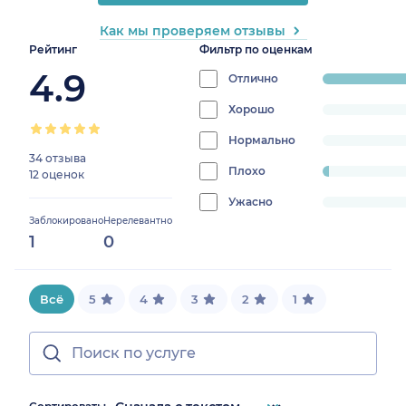
Как мы проверяем отзывы
Рейтинг
Фильтр по оценкам
4.9
Отлично
progress:
97.7777777
Хорошо
progress:
0%
Нормально
progress:
34 отзыва
0%
Плохо
progress:
12 оценок
2.2222222222222223%
Ужасно
progress:
Заблокировано
Нерелевантно
0%
1
0
Всё
5
4
3
2
1