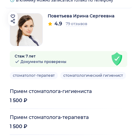
В клинику можно записаться только по телефону
Поветьева Ирина Сергеевна
4.9
79 отзывов
Стаж 7 лет
Документы проверены
стоматолог-терапевт
стоматологический гигиенист
ст
Прием стоматолога-гигиениста
1 500 ₽
Прием стоматолога-терапевта
1 500 ₽