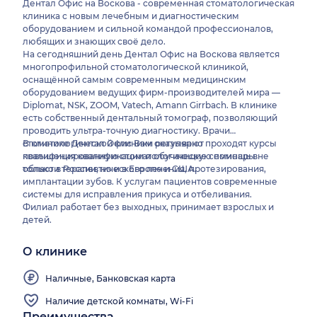
Дентал Офис на Воскова - современная стоматологическая
клиника с новым лечебным и диагностическим
оборудованием и сильной командой профессионалов,
любящих и знающих своё дело.
На сегодняшний день Дентал Офис на Воскова является
многопрофильной стоматологической клиникой,
оснащённой самым современным медицинским
оборудованием ведущих фирм-производителей мира —
Diplomat, NSK, ZOOM, Vatech, Amann Girrbach. В клинике
есть собственный дентальный томограф, позволяющий
проводить ультра-точную диагностику. Врачи
стоматологической клиники регулярно проходят курсы
В клинике Дентал Офис Вам оказывают
повышения квалификации и обучающие семинары не
квалифицированную стоматологическую помощь в
только в России, но и в Европе и США.
области терапевтического лечения, протезирования,
имплантации зубов. К услугам пациентов современные
системы для исправления прикуса и отбеливания.
Филиал работает без выходных, принимает взрослых и
детей.
О клинике
Наличные, Банковская карта
Наличие детской комнаты, Wi-Fi
Преимущества