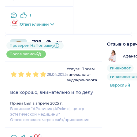
Кроме того, в клинике, где принимает Ряховская
Наталья Дмитриевна, всегда приятная атмосфера,
доброжелательный персонал, что также создаёт
1
положительное впечатление от визита. Я
Ответ клиники
уверена, что продолжу обращаться к ней за
процедурами и в дальнейшем.
798....@....ru
Отзыв о вра
Проверен НаПоправку
1 отзыв
До 5 записей через НаПоправку
После записи
Афанас
1
2
3
4
5
гинеколог
Услуга: Прием
29.04.2025
гинеколога-
гинеколог-э
эндокринолога
Взрослый
Все хорошо, внимательно и по делу
Прием был в апреле 2025 г.
В клинике "АРклиник (ARсlinic), центр
эстетической медицины"
Отзыв оставлен через сайт/приложение