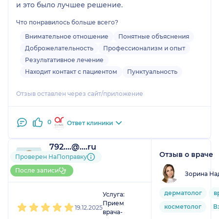
и это было лучшее решение.
Что понравилось больше всего?
Внимательное отношение
Понятные объяснения
Доброжелательность
Профессионализм и опыт
Результативное лечение
Находит контакт с пациентом
Пунктуальность
Отзыв оставлен через сайт/приложение
0
Ответ клиники
792....@....ru
Отзыв о враче
1 отзыв
Проверен НаПоправку
До 5 записей через
После записи
Зорина На
НаПоправку
1
2
3
4
5
дерматолог
в
Услуга:
Прием
косметолог
В
19.12.2025
врача-