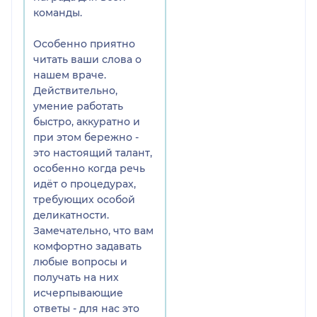
услышали и взяли за руку, чтобы провести в мир
команды.
здоровья. Очень грамотный специалист и просто
приятный в общении человек.
Особенно приятно
читать ваши слова о
В АРклиник царит очень уютная и дружелюбная
нашем враче.
атмосфера. Здесь нет ощущения больничной
Действительно,
серости, наоборот - чувствуешь себя желанным
умение работать
гостем в мире красоты.
быстро, аккуратно и
при этом бережно -
Я очень рада, что по рекомендациям попала
это настоящий талант,
именно сюда. Теперь я точно знаю, к кому пойду и
особенно когда речь
за красивым лицом, и за здоровым телом.
идёт о процедурах,
Обязательно вернусь на профилактику и буду
требующих особой
советовать вас всем своим близким! Спасибо вам
деликатности.
огромное! 💕
Замечательно, что вам
комфортно задавать
любые вопросы и
получать на них
исчерпывающие
ответы - для нас это