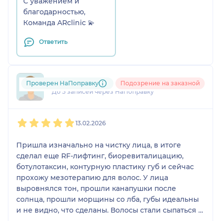
С уважением и
благодарностью,
Команда ARclinic 💫
Ответить
+7xxxxxxxx89
Проверен НаПоправку
Подозрение на заказной
До 5 записей через НаПоправку
1
2
3
4
5
13.02.2026
Пришла изначально на чистку лица, в итоге
сделал еще RF-лифтинг, биоревиталицацию,
ботулотаксин, контурную пластику губ и сейчас
прохожу мезотерапию для волос. У лица
выровнялся тон, прошли канапушки после
солнца, прошли морщины со лба, губы идеальны
и не видно, что сделаны. Волосы стали сыпаться в
3 раза меньше, после второй мезотерапии из