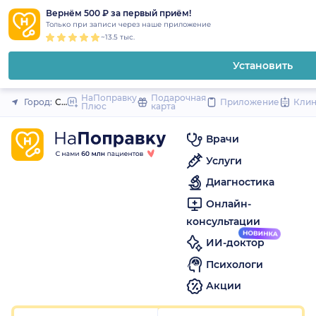
1
2
3
4
5
to
Вернём 500 ₽ за первый приём!
Закрыть
Только при записи через наше приложение
content
~13.5 тыс.
Установить
НаПоправку
Подарочная
Город:
Санкт-Петербург
Приложение
Кли
Плюс
карта
Врачи
Услуги
Диагностика
Онлайн-
консультации
ИИ-доктор
Психологи
Акции