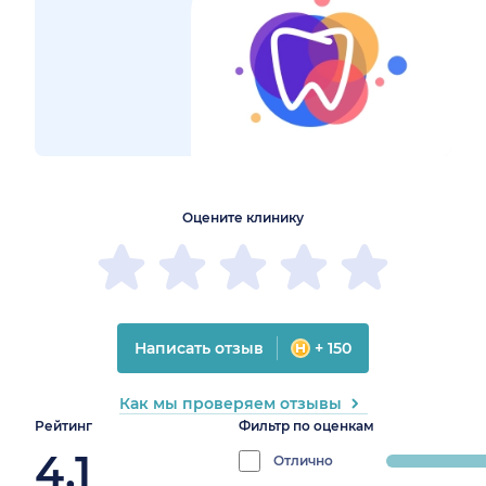
1
2
3
4
5
1
2
3
4
5
Оцените клинику
Написать отзыв
+ 150
Как мы проверяем отзывы
Рейтинг
Фильтр по оценкам
4.1
Отлично
progress: