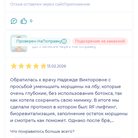
Отзыв оставлен через сайт/приложение
курса. В общем и целом, если вы хотите стать
красивой или улучшить/продлить красоту -
советую эту клинику! Причем я была у трех
0
разных врачей.
+7xxxxxxxx89
Проверен НаПоправку
Подозрение на заказной
До 5 записей через НаПоправку
1
2
3
4
5
13.02.2026
Обратилась к врачу Надежде Викторовне с
просьбой уменьшить морщины на лбу, которые
очень глубокие, без использования ботокса, так
как хотела сохранить свою мимику. В итоге мы
сделали протокол в котором был: RF-лифтинг,
биоревитализация, заполнение остаток морщины
и смотреть как поможет. Однако после брв,
Надежда Викторовна объяснила мне, что
Что понравилось больше всего?
ботулотоксин можно сделать так, что