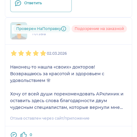
Ответить
swe....@....ru
Проверен НаПоправку
Подозрение на заказной
1 отзыв
1
2
3
4
5
02.03.2026
Наконец-то нашла «своих» докторов!
Возвращаюсь за красотой и здоровьем с
удовольствием 🌸
Хочу от всей души порекомендовать АРклиник и
оставить здесь слова благодарности двум
чудесным специалистам, которые вернули мне
веру в походы к врачам.
Отзыв оставлен через сайт/приложение
В клинику я пришла с довольно обширным
запросом: хотелось и «привести в порядок» лицо
0