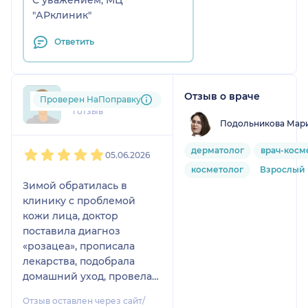
"АРклиник"
Ответить
Отзыв о враче
dud....@....ru
Проверен НаПоправку
1 отзыв
Подольникова Мар
1
2
3
4
5
дерматолог
врач-косм
05.06.2026
косметолог
Взрослый
Зимой обратилась в
клинику с проблемой
кожи лица, доктор
поставила диагноз
«розацеа», прописала
лекарства, подобрала
домашний уход, провела
курс фототерапии. Мои
Отзыв оставлен через сайт/
лицо не узнать, наконец-