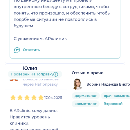
По данному инциденту мы провели
внутреннюю беседу с сотрудниками, чтобы
понять, что произошло, и обеспечить, чтобы
подобные ситуации не повторялись в
будущем.
С уважением, АРклиник
Ответить
Юлия
Отзыв о враче
17 отзывов
и
1 оценка
Проверен НаПоправку
Больше 30 записей
Зорина Надежда Викт
через НаПоправку
1
2
3
4
5
дерматолог
врач-космето
17.04.2025
косметолог
Взрослый
В ARclinic хожу давно.
Нравится уровень
клиники,
квалификация врачей