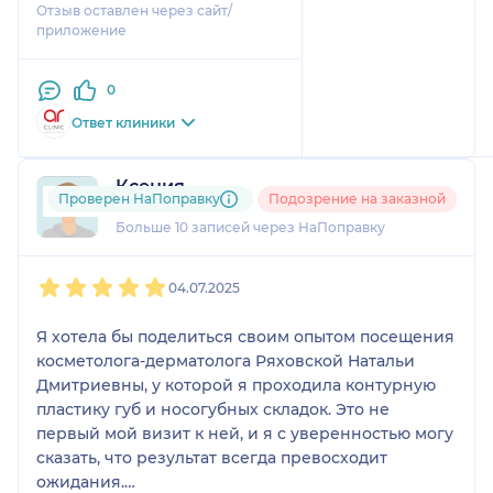
Отзыв оставлен через сайт/
приложение
0
Ответ клиники
Ксения
Проверен НаПоправку
Подозрение на заказной
1 отзыв
и
1 оценка
Больше 10 записей через НаПоправку
1
2
3
4
5
04.07.2025
Я хотела бы поделиться своим опытом посещения
косметолога-дерматолога Ряховской Натальи
Дмитриевны, у которой я проходила контурную
пластику губ и носогубных складок. Это не
первый мой визит к ней, и я с уверенностью могу
сказать, что результат всегда превосходит
ожидания.