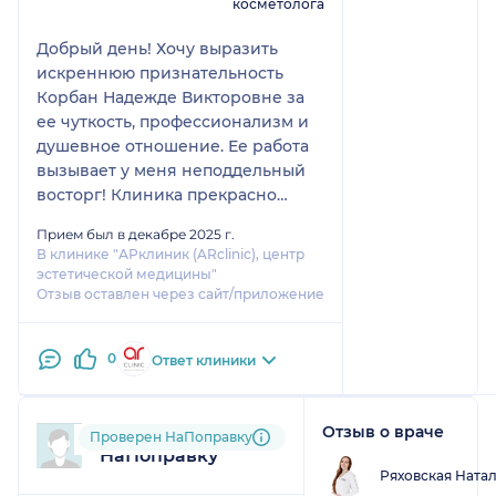
косметолога
Добрый день! Хочу выразить
искреннюю признательность
Корбан Надежде Викторовне за
ее чуткость, профессионализм и
душевное отношение. Ее работа
вызывает у меня неподдельный
восторг! Клиника прекрасно
расположена, светлая и чистая.
Прием был в декабре 2025 г.
Администраторы всегда во всем
В клинике "АРклиник (ARсlinic), центр
помогут и ответят на любые
эстетической медицины"
вопросы! Большое спасибо!
Отзыв оставлен через сайт/приложение
0
Ответ клиники
Отзыв о враче
Пользователь
Проверен НаПоправку
НаПоправку
Ряховская Ната