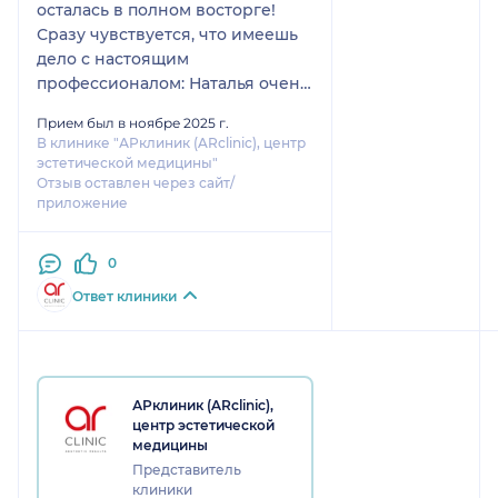
осталась в полном восторге!
Сразу чувствуется, что имеешь
дело с настоящим
профессионалом: Наталья очень
внимательная, всё делает
Прием был в ноябре 2025 г.
спокойно и аккуратно, без
В клинике "АРклиник (ARсlinic), центр
лишней спешки.
эстетической медицины"
Особенно понравилось, что она
Отзыв оставлен через сайт/
приложение
не просто выполняет
процедуры, а подробно
рассказывает, что и зачем
0
делает, объясняет особенности
Ответ клиники
кожи и даёт понятные
рекомендации по домашнему
уходу. Всё показывает
наглядно — так гораздо легче
разобраться и потом правильно
АРклиник (ARсlinic),
ухаживать за кожей дома.
центр эстетической
медицины
После процедур кожа выглядит
Представитель
заметно лучше: более ровная,
клиники