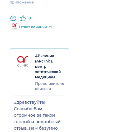
приложение
то живу без плотного
тона! Теперь работаем над
0
качеством кожи, начали
курс биоревитализации.
Ответ клиники
Очень рада, что попала к
Марии Игоревне, давно
искала врача который
грамотно возьмется за
АРклиник
красоту и здоровье моей
(ARсlinic),
кожи!
центр
эстетической
медицины
Представитель
клиники
Здравствуйте!
Спасибо Вам
огромное за такой
тёплый и подробный
отзыв. Нам безумно