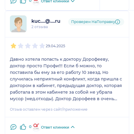
0
Ответ клиники
kuc....@....ru
Проверен НаПоправку
2 отзыва
1
2
3
4
5
29.04.2025
Давно хотела попасть к доктору Дорофееву,
доктор просто Профи!!! Если б можно, то
поставила бы ему за его работу 10 звезд. Но
случилась неприятный конфликт, когда пришла с
доктором в кабинет, предыдущая доктор, которая
работала в этом кабинете за собой не убрала
мусор (мед.отходы). Доктор Дорофеев в очень
тактичной форме попросил убрать за собой , она
Отзыв оставлен через сайт/приложение
грубо, очень резко , не стесняясь меня-пациента
«Если надо, убери сам!». Из-за этого всего прием
мой задержался на значительное время для
0
Ответ клиники
меня! Но мусор убран так и не был ею. Честно