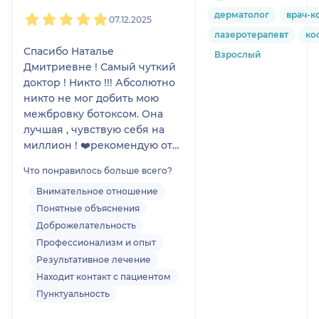
1
2
3
4
5
дерматолог
врач-к
07.12.2025
лазеротерапевт
ко
Спасибо Наталье
Взрослый
Дмитриевне ! Самый чуткий
доктор ! Никто !!! Абсолютно
никто не мог добить мою
межбровку ботоксом. Она
лучшая , чувствую себя на
миллион ! ❤️рекомендую от
всего сердца! Губки тоже
Что понравилось больше всего?
огонь !
Внимательное отношение
Понятные объяснения
Доброжелательность
Профессионализм и опыт
Результативное лечение
Находит контакт с пациентом
Пунктуальность