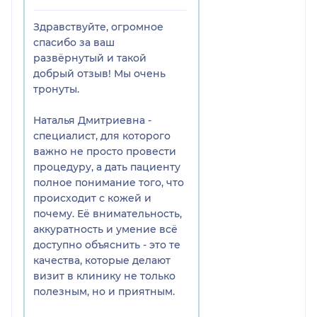
свежая, ухоженная. При этом
нет никакого дискомфорта или
Здравствуйте, огромное
раздражения — видно, что
спасибо за ваш
специалист строго соблюдает
развёрнутый и такой
все протоколы и использует
добрый отзыв! Мы очень
правильные техники.
тронуты.
Очень ценю такой грамотный,
бережный подход и высокий
Наталья Дмитриевна -
уровень экспертизы.
специалист, для которого
Однозначно рекомендую
важно не просто провести
Наталью как высококлассного
процедуру, а дать пациенту
косметолога — с ней чувствуешь
полное понимание того, что
себя в надёжных руках! 😊
происходит с кожей и
почему. Её внимательность,
аккуратность и умение всё
доступно объяснить - это те
качества, которые делают
визит в клинику не только
полезным, но и приятным.