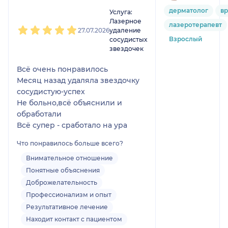
1
2
3
4
5
дерматолог
вр
Услуга:
Лазерное
лазеротерапевт
27.07.2026
удаление
Взрослый
сосудистых
звездочек
Всё очень понравилось
Месяц назад удаляла звездочку
сосудистую-успех
Не больно,всё объяснили и
обработали
Всё супер - сработало на ура
Что понравилось больше всего?
Внимательное отношение
Понятные объяснения
Доброжелательность
Профессионализм и опыт
Результативное лечение
Находит контакт с пациентом