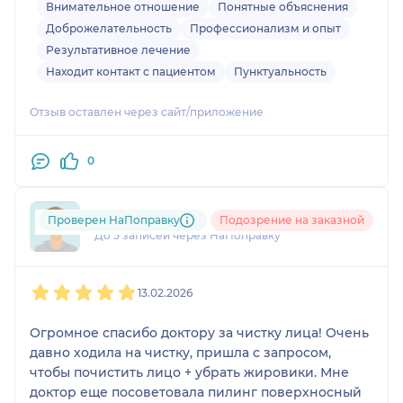
подвижность бровей останеться. В итоге
Внимательное отношение
Понятные объяснения
заполнение не понадобилось, осталась мимика,
Доброжелательность
Профессионализм и опыт
кожа улучшилась и лоб разгладился.
Результативное лечение
Находит контакт с пациентом
Пунктуальность
Отзыв оставлен через сайт/приложение
0
+7xxxxxxxx89
Проверен НаПоправку
Подозрение на заказной
До 5 записей через НаПоправку
1
2
3
4
5
13.02.2026
Огромное спасибо доктору за чистку лица! Очень
давно ходила на чистку, пришла с запросом,
чтобы почистить лицо + убрать жировики. Мне
доктор еще посоветовала пилинг поверхносный