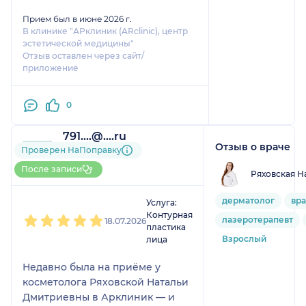
Прием был в июне 2026 г.
В клинике "АРклиник (ARсlinic), центр
эстетической медицины"
Отзыв оставлен через сайт/
приложение
0
791....@....ru
Отзыв о враче
13 отзывов
Проверен НаПоправку
Больше 20 записей через
После записи
Ряховская Н
НаПоправку
1
2
3
4
5
дерматолог
вра
Услуга:
Контурная
лазеротерапевт
18.07.2026
пластика
Взрослый
лица
Недавно была на приёме у
косметолога Ряховской Натальи
Дмитриевны в Арклиник — и