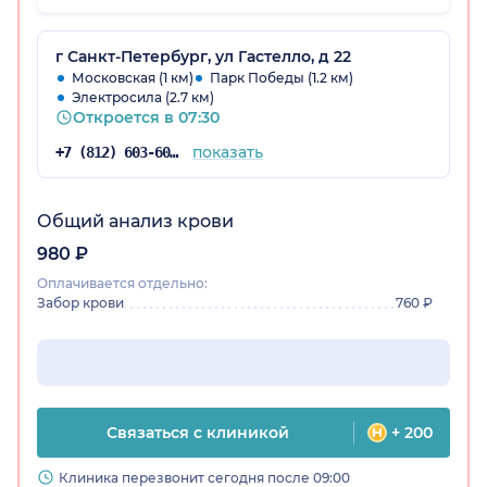
специалистов в дорогостоящей клинике)
Провели лечение, перед планированием
беременности. В беременность не было
г Санкт-Петербург, ул Гастелло, д 22
никаких проблем. Однозначно я еще
Московская (1 км)
Парк Победы (1.2 км)
Электросила (2.7 км)
вернусь!
Откроется в 07:30
показать
+7 (812) 603-60-42
Общий анализ крови
980 ₽
Оплачивается отдельно:
Забор крови
760 ₽
Связаться с клиникой
+ 200
Клиника перезвонит сегодня после 09:00