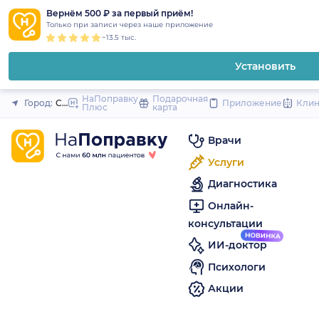
1
2
3
4
5
to
Вернём 500 ₽ за первый приём!
Закрыть
Только при записи через наше приложение
content
~13.5 тыс.
Установить
НаПоправку
Подарочная
Город:
Санкт-Петербург
Приложение
Кли
Плюс
карта
Врачи
Услуги
Диагностика
Онлайн-
консультации
ИИ-доктор
Психологи
Акции