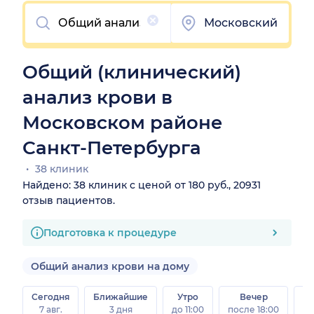
Очистить
Московский
Общий (клинический)
анализ крови в
Московском районе
Санкт-Петербурга
38 клиник
Найдено: 38 клиник с ценой от 180 руб., 20931
отзыв пациентов.
Подготовка к процедуре
Общий анализ крови на дому
Сегодня
Ближайшие
Утро
Вечер
В
7 авг.
3 дня
до 11:00
после 18:00
8 а