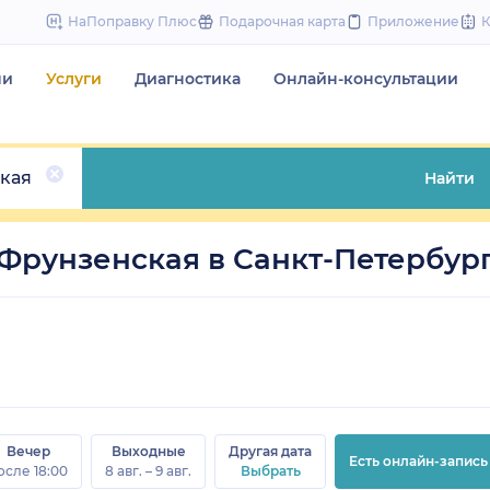
to
НаПоправку Плюс
Подарочная карта
Приложение
content
чи
Услуги
Диагностика
Онлайн-консультации
кая
Найти
 Фрунзенская в Санкт-Петербур
Вечер
Выходные
Другая дата
Есть онлайн-запись
осле 18:00
8 авг. – 9 авг.
Выбрать