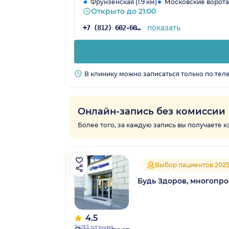
Фрунзенская (1.9 км)
Московские ворота 
Открыто до 21:00
показать
+7 (812) 602-60-33
В клинику можно записаться только по тел
Онлайн-запись без комиссии
Более того, за каждую запись вы получаете 
Выбор пациентов 202
Будь Здоров, многопр
4.5
2492 отзыва