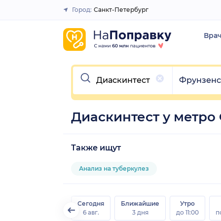
Город:
Санкт-Петербург
Закрыть
Вра
Очистить
Очистить
Фрунзенс
Диаскинтест у метро
Также ищут
Анализ на туберкулез
Сегодня
Ближайшие
Утро
6 авг.
3 дня
до 11:00
п