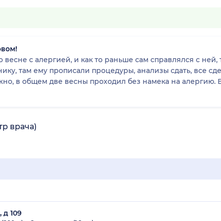
овом!
 весне с алергией, и как то раньше сам справлялся с ней, 
нику, там ему прописали процедуры, анализы сдать, все сд
можно, в общем две весны проходил без намека на алергию
тр врача)
 д 109