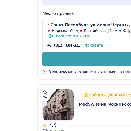
Место приёма:
г Санкт-Петербург, ул Ивана Черных, 
Нарвская (1 км)
Балтийская (1.5 км)
Фрун
Открыто до 20:00
показать
+7 (812) 604-21-03
В клинику можно записаться только по тел
Выбор пациентов 202
MedSwiss на Московск
4.4
719 отзывов