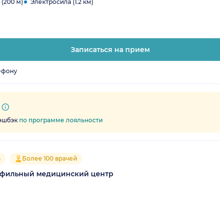
(200 м)
Электросила (1.2 км)
Записаться на прием
ефону
кэшбэк
по программе лояльности
5
Более 100 врачей
офильный медицинский центр