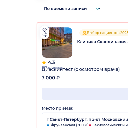
Выбор пациентов 202
Клиника Скандинавия,
4.3
187 отзывов
Диаскинтест (с осмотром врача)
7 000 ₽
Место приёма:
г Санкт-Петербург, пр-кт Московский,
Фрунзенская (200 м)
Технологический ин