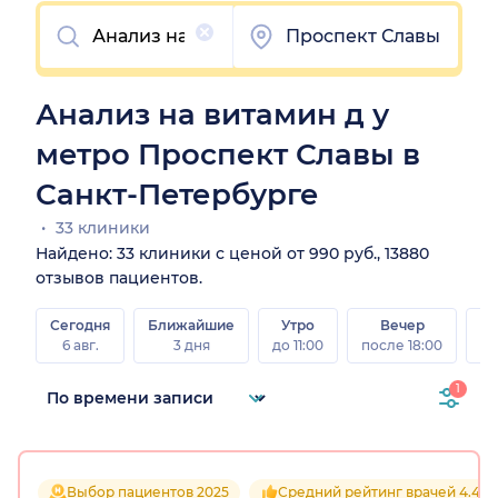
Очистить
Проспект Славы
Анализ на витамин д у
метро Проспект Славы в
Санкт-Петербурге
33 клиники
Найдено: 33 клиники с ценой от 990 руб., 13880
отзывов пациентов.
Сегодня
Ближайшие
Утро
Вечер
В
6 авг.
3 дня
до 11:00
после 18:00
8 а
1
Выбор пациентов 2025
Средний рейтинг врачей 4.4