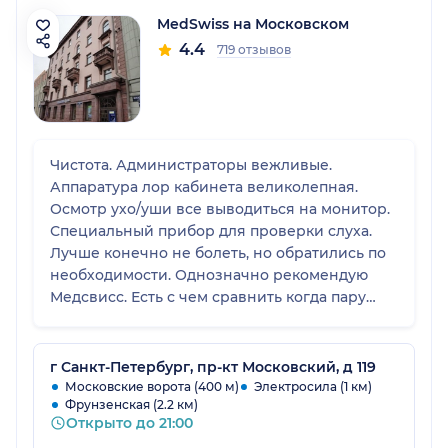
MedSwiss на Московском
4.4
719 отзывов
Чистота. Администраторы вежливые.
Аппаратура лор кабинета великолепная.
Осмотр ухо/уши все выводиться на монитор.
Специальный прибор для проверки слуха.
Лучше конечно не болеть, но обратились по
необходимости. Однозначно рекомендую
Медсвисс. Есть с чем сравнить когда пару
дней назад нас осматривали в другом центре
, по-старинке на стульчике..
г Санкт-Петербург, пр-кт Московский, д 119
Московские ворота (400 м)
Электросила (1 км)
Фрунзенская (2.2 км)
Открыто до 21:00