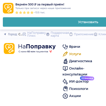
1
2
3
4
5
to
Вернём 500 ₽ за первый приём!
Закрыть
Только при записи через наше приложение
content
~13.5 тыс.
Установить
НаПоправку
Подарочная
Город:
Санкт-Петербург
Приложение
Кли
Плюс
карта
Врачи
Услуги
Диагностика
Онлайн-
консультации
ИИ-доктор
Психологи
Акции