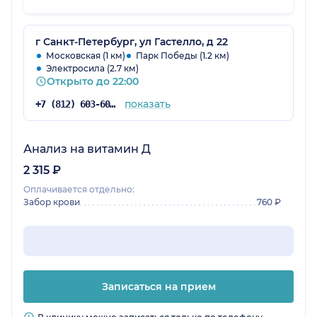
специалистов в дорогостоящей клинике)
Провели лечение, перед планированием
беременности. В беременность не было
г Санкт-Петербург, ул Гастелло, д 22
никаких проблем. Однозначно я еще
Московская (1 км)
Парк Победы (1.2 км)
Электросила (2.7 км)
вернусь!
Открыто до 22:00
показать
+7 (812) 603-60-42
Анализ на витамин Д
2 315 ₽
Оплачивается отдельно:
Забор крови
760 ₽
Записаться на прием