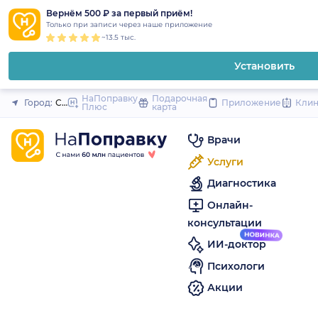
1
2
3
4
5
to
Вернём 500 ₽ за первый приём!
Закрыть
Только при записи через наше приложение
content
~13.5 тыс.
Установить
НаПоправку
Подарочная
Город:
Санкт-Петербург
Приложение
Кли
Плюс
карта
Врачи
Услуги
Диагностика
Онлайн-
консультации
ИИ-доктор
Психологи
Акции