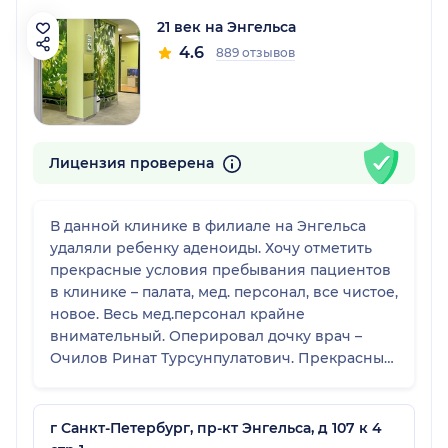
21 век на Энгельса
4.6
889 отзывов
Лицензия проверена
В данной клинике в филиале на Энгельса
удаляли ребенку аденоиды. Хочу отметить
прекрасные условия пребывания пациентов
в клинике – палата, мед. персонал, все чистое,
новое. Весь мед.персонал крайне
внимательный. Оперировал дочку врач –
Очилов Ринат Турсунпулатович. Прекрасный,
компетентный доктор – все четко и по
существу. Перед принятием решения, где
оперироваться – получили множество
г Санкт-Петербург, пр-кт Энгельса, д 107 к 4
рекомендаций оперироваться именно у него