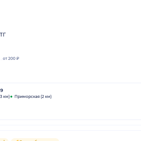
ТГ
от 200 ₽
39
3 км)
Приморская (2 км)