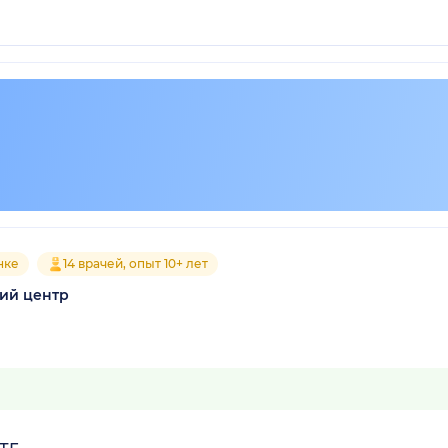
нке
14 врачей, опыт 10+ лет
ий центр