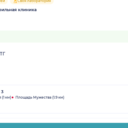
тей
Своя лаборатория
фильная клиника
ТГ
 3
(1 км)
Площадь Мужества (1.9 км)