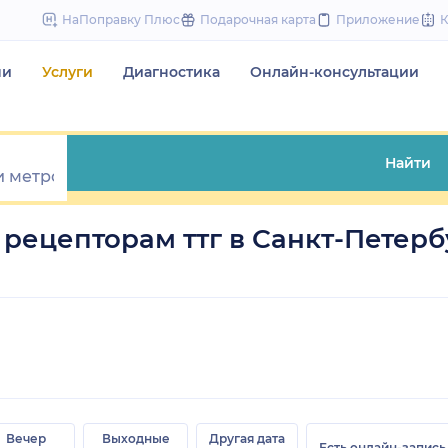
to
НаПоправку Плюс
Подарочная карта
Приложение
content
чи
Услуги
Диагностика
Онлайн-консультации
Найти
 рецепторам ттг в Санкт-Петерб
Вечер
Выходные
Другая дата
Есть онлайн-запись