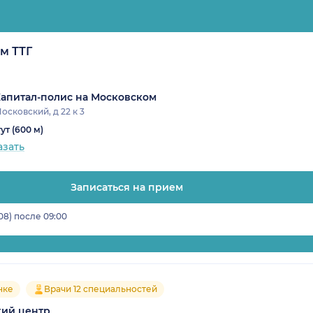
м ТТГ
апитал-полис на Московском
осковский, д 22 к 3
ут (600 м)
азать
Записаться на прием
08) после 09:00
нке
Врачи 12 специальностей
ий центр