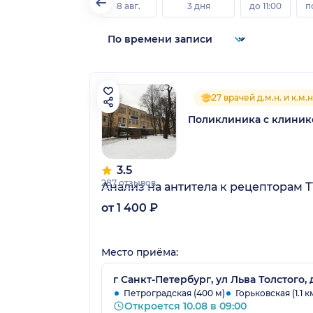
8 авг.
3 дня
до 11:00
п
27 врачей д.м.н. и к.м.н
Поликлиника с клиник
3.5
287 отзывов
Анализ на антитела к рецепторам Т
от 1 400 ₽
Место приёма:
г Санкт-Петербург, ул Льва Толстого, д
Петроградская (400 м)
Горьковская (1.1 к
Откроется 10.08 в 09:00