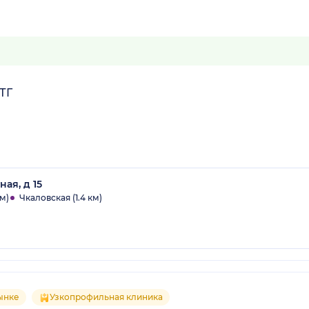
ТГ
ая, д 15
м)
Чкаловская (1.4 км)
рынке
Узкопрофильная клиника