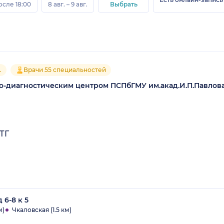
осле 18:00
8 авг. – 9 авг.
Выбрать
.
Врачи 55 специальностей
о-диагностическим центром ПСПбГМУ им.акад.И.П.Павлов
ТГ
 6-8 к 5
м)
Чкаловская (1.5 км)