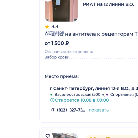
РИАТ на 12 линии В.О.
3.3
7 отзывов
Анализ на антитела к рецепторам Т
от 1 500 ₽
Оплачивается отдельно:
Забор крови
Место приёма:
г Санкт-Петербург, линия 12-я В.О., д 
Василеостровская (500 м)
Спортивная (1.
Откроется 10.08 в 09:00
показать
+7 (812) 327-73-17