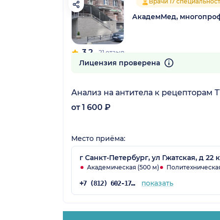
Врачи 17 специальнос
АкадемМед, многопро
3.2
21 отзыв
Лицензия проверена
Анализ на антитела к рецепторам Т
от 1 600 ₽
Место приёма:
г Санкт-Петербург, ул Гжатская, д 22 к
Академическая (500 м)
Политехническая 
показать
+7 (812) 602-17-50