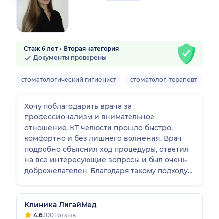
Стаж 6 лет
Вторая категория
Документы проверены
стоматологический гигиенист
стоматолог-терапевт
ст
Хочу поблагодарить врача за
профессионализм и внимательное
отношение. КТ челюсти прошло быстро,
комфортно и без лишнего волнения. Врач
подробно объяснил ход процедуры, ответил
на все интересующие вопросы и был очень
доброжелателен. Благодаря такому подходу
обследование прошло спокойно. Спасибо за
качественную работу и заботу о пациентах.
Остались только положительные
Клиника ЛигайМед
впечатления!
4.6
3001 отзыв