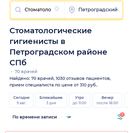
Очистить
Петроградский
Стоматологические
гигиенисты в
Петроградском районе
СПб
70 врачей
Найдено: 70 врачей, 1030 отзывов пациентов,
прием специалиста по цене от 310 руб..
Сегодня
Ближайшие
Утро
Вечер
В
9 авг.
3 дня
до 11:00
после 18:00
8 а
1