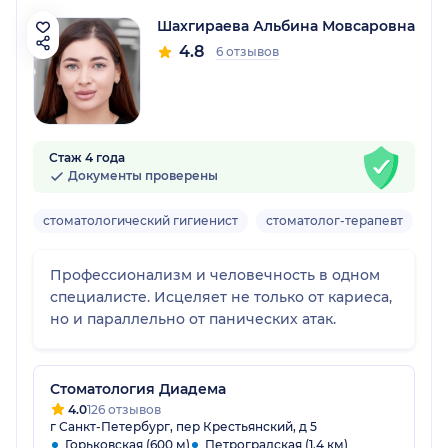
Шахгираева Альбина Мовсаровна
4.8
6 отзывов
Стаж 4 года
Документы проверены
стоматологический гигиенист
стоматолог-терапевт
Вз
Профессионализм и человечность в одном
специалисте. Исцеляет не только от кариеса,
но и параллельно от панических атак.
Стоматология Диадема
4.0
126 отзывов
г Санкт-Петербург, пер Крестьянский, д 5
Горьковская (600 м)
Петроградская (1.4 км)