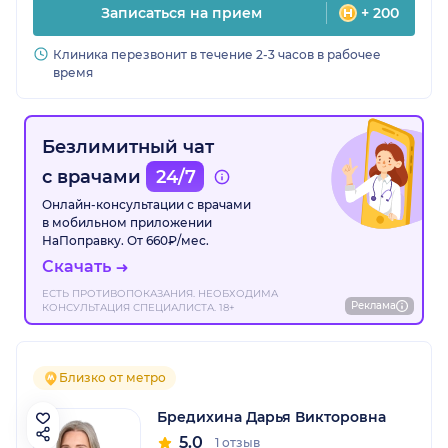
Записаться на прием
+ 200
Клиника перезвонит в течение 2-3 часов в рабочее
время
Безлимитный чат
с врачами
24/7
Онлайн-консультации с врачами
в мобильном приложении
НаПоправку. От 660₽/мес.
Скачать
ЕСТЬ ПРОТИВОПОКАЗАНИЯ. НЕОБХОДИМА
Реклама
КОНСУЛЬТАЦИЯ СПЕЦИАЛИСТА. 18+
Близко от метро
Бредихина Дарья Викторовна
5.0
1 отзыв