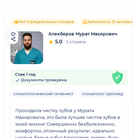
Нет отрицательных отзывов
Записалось 13 человек
Алекберов Мурат Махирович
5.0
5 отзывов
Стаж 1 год
Документы проверены
стоматологический гигиенист
стоматолог-ортопед
Взр
Проходила чистку зубов у Мурата
Махировича, это была лучшая чистка зубов в
моей жизни! Совершенно безболезненно,
комфортно, отличный результат, идеально
чистые, белые зубы! Благодарю, теперь буду