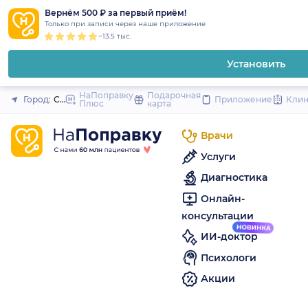
1
2
3
4
5
to
Вернём 500 ₽ за первый приём!
Закрыть
Только при записи через наше приложение
content
~13.5 тыс.
Установить
НаПоправку
Подарочная
Город:
Санкт-Петербург
Приложение
Кли
Плюс
карта
Врачи
Услуги
Диагностика
Онлайн-
консультации
ИИ-доктор
Психологи
Акции