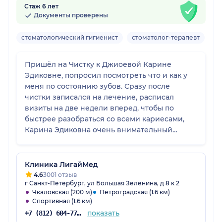
Стаж 6 лет
Документы проверены
стоматологический гигиенист
стоматолог-терапевт
Вз
Пришёл на Чистку к Джиоевой Карине
Эдиковне, попросил посмотреть что и как у
меня по состоянию зубов. Сразу после
чистки записался на лечение, расписал
визиты на две недели вперед, чтобы по
быстрее разобраться со всеми кариесами,
Карина Эдиковна очень внимательный
специалист, делает работу быстро и
качественно, также объясняет если есть
какие- то вопросы по лечению или зубам.
Клиника ЛигайМед
После последнего визита сказали подойти
4.6
3001 отзыв
г Санкт-Петербург, ул Большая Зеленина, д 8 к 2
через пол года на осмотр, посмотреть всё ли
Чкаловская (200 м)
Петроградская (1.6 км)
в порядке. Врач очень улыбчивый, также
Спортивная (1.6 км)
говорит, что на приёмы я постоянно прихожу
показать
+7 (812) 604-77-48
с улыбкой и ухожу тоже специалиста).