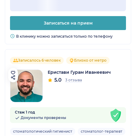
Записаться на прием
В клинику можно записаться только по телефону
Записалось 6 человек
Близко от метро
Еристави Гурам Иванеевич
5.0
3 отзыва
Стаж 1 год
Документы проверены
стоматологический гигиенист
стоматолог-терапевт
Вз