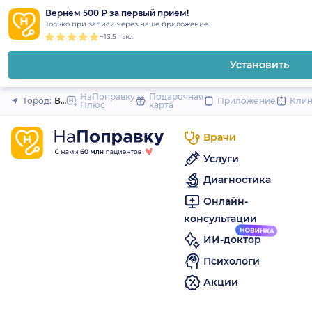
1
2
3
4
5
to
Вернём 500 ₽ за первый приём!
Закрыть
Только при записи через наше приложение
content
~13.5 тыс.
Установить
НаПоправку
Подарочная
Город:
Волосово (Санкт-Петербург и область)
Приложение
Кли
Плюс
карта
Врачи
Услуги
Диагностика
Онлайн-
консультации
ИИ-доктор
Психологи
Акции