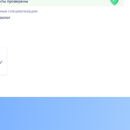
нты проверены
ные специализации:
ролог
у!