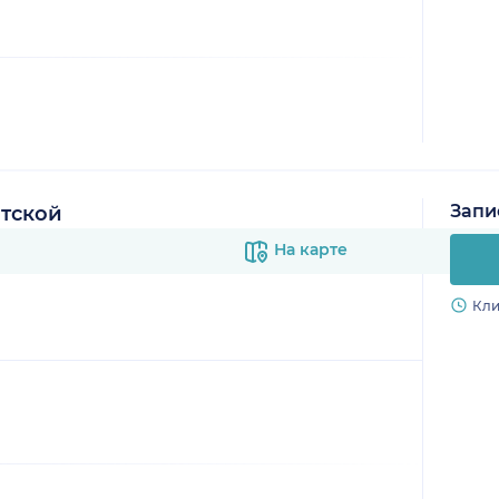
Запи
тской
На карте
Кли