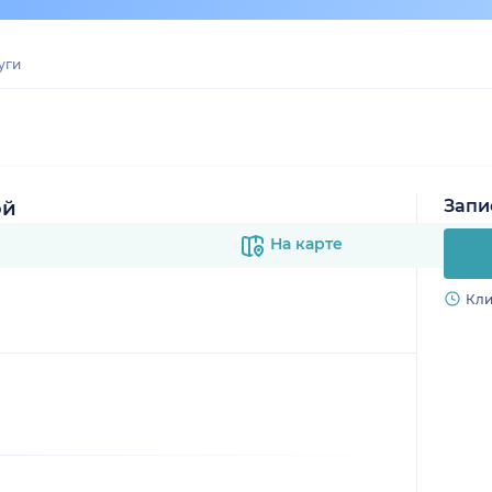
уги
Запи
ой
На карте
Кли