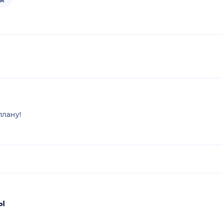
плану!
ы