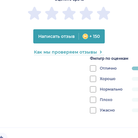
Написать отзыв
+ 150
Как мы проверяем отзывы
Фильтр по оценкам
Отлично
pr
10
Хорошо
progress:
0%
Нормально
progress:
0%
Плохо
progress:
0%
Ужасно
progress:
0%