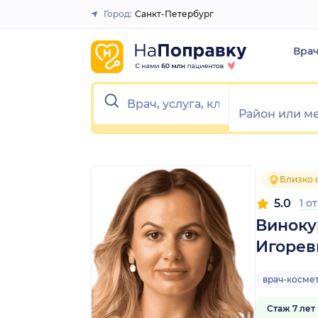
1
2
3
4
5
1
2
3
4
5
Город:
Санкт-Петербург
Закрыть
Вра
Близко 
5.0
1 о
Виноку
Игорев
врач-косме
Стаж 7 лет