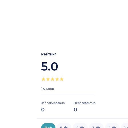
Рейтинг
5.0
1 отзыв
Заблокировано
Нерелевантно
0
0
Всё
5
4
3
2
1