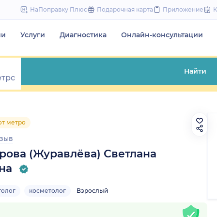
to
НаПоправку Плюс
Подарочная карта
Приложение
content
чи
Услуги
Диагностика
Онлайн-консультации
Найти
от метро
тзыв
рова (Журавлёва) Светлана
на
толог
косметолог
Взрослый