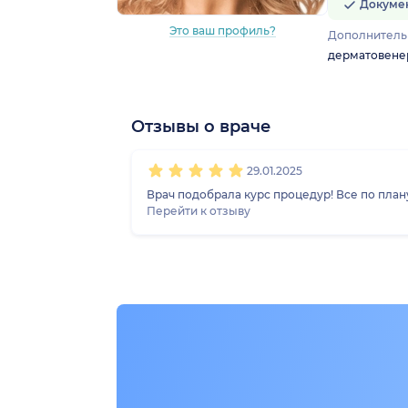
Докуме
Это ваш профиль?
Дополнитель
дерматовене
Отзывы о враче
1
2
3
4
5
29.01.2025
Врач подобрала курс процедур! Все по план
Перейти к отзыву