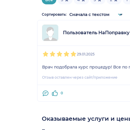
Сортировать:
Пользователь НаПоправку
1
2
3
4
5
29.01.2025
Врач подобрала курс процедур! Все по 
Отзыв оставлен через сайт/приложение
0
Оказываемые услуги и цен