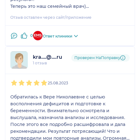
Теперь это наш семейный врач)
Уже после двух недель лечебного питания и
От души рекомендую.
соблюдения всех рекомендаций я стала
Отзыв оставлен через сайт/приложение
чувствовать себя гораздо лучше - утром встаю
бодрая, днём нет сонливости, больше энергии,
эмоциональный фон стал выравниваться.
0
Ответ клиники
Очень благодарна Вере Николаевне за такой
индивидуальный подход, профессионализм и
чуткость. Врача рекомендую!
kra....@....ru
Проверен НаПоправку
1 отзыв
1
2
3
4
5
25.08.2023
Обратилась к Вере Николаевне с целью
восполнения дефицитов и подготовке к
беременности. Внимательно осмотрела и
выслушала, назначила анализы и исследования.
После этого все подробно расшифровала и дала
рекомендации. Результат потрясающий! Что и
подтвердили мои повторные анализы. Огромная