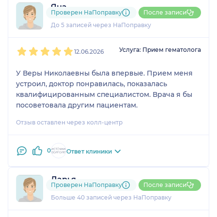
Яна
Проверен НаПоправку
После записи
1 отзыв
До 5 записей через НаПоправку
1
2
3
4
5
Услуга: Прием гематолога
12.06.2026
У Веры Николаевны была впервые. Прием меня
устроил, доктор понравилась, показалась
квалифицированным специалистом. Врача я бы
посоветовала другим пациентам.
Отзыв оставлен через колл-центр
0
Ответ клиники
Дарья
Проверен НаПоправку
После записи
34 отзыва
Больше 40 записей через НаПоправку
1
2
3
4
5