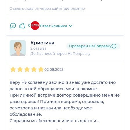
благодарность!
Отзыв оставлен через сайт/приложение
0
Ответ клиники
Кристина
Проверен НаПоправку
2 отзыва
До 5 записей через НаПоправку
1
2
3
4
5
02.08.2023
Веру Николаевну заочно я знаю уже достаточно
давно, к ней обращались мои знакомые.
При личной встрече доктор совершенно меня не
разочаровал! Приняла вовремя, опросила,
осмотрела и назначила необходимое
обследование.
С врачом мы беседовали очень долго и
продуктивно, я получила самую полную