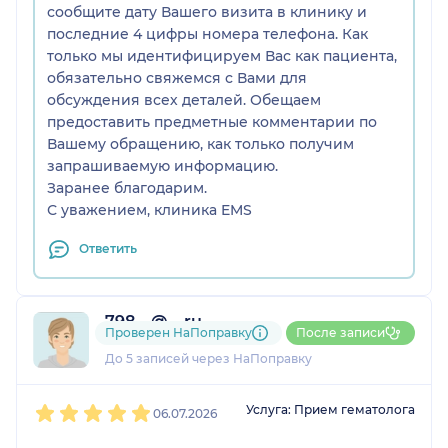
сообщите дату Вашего визита в клинику и
последние 4 цифры номера телефона. Как
только мы идентифицируем Вас как пациента,
обязательно свяжемся с Вами для
обсуждения всех деталей. Обещаем
предоставить предметные комментарии по
Вашему обращению, как только получим
запрашиваемую информацию.
Заранее благодарим.
С уважением, клиника EMS
Ответить
798....@....ru
Проверен НаПоправку
После записи
1 отзыв
До 5 записей через НаПоправку
1
2
3
4
5
Услуга: Прием гематолога
06.07.2026