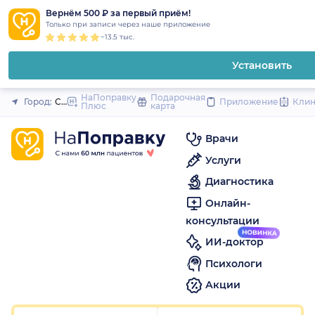
1
2
3
4
5
1
2
3
4
5
1
2
3
4
5
to
Вернём 500 ₽ за первый приём!
Закрыть
Только при записи через наше приложение
content
~13.5 тыс.
Установить
НаПоправку
Подарочная
Город:
Санкт-Петербург
Приложение
Кли
Плюс
карта
Врачи
Услуги
Диагностика
Онлайн-
консультации
ИИ-доктор
Психологи
Акции