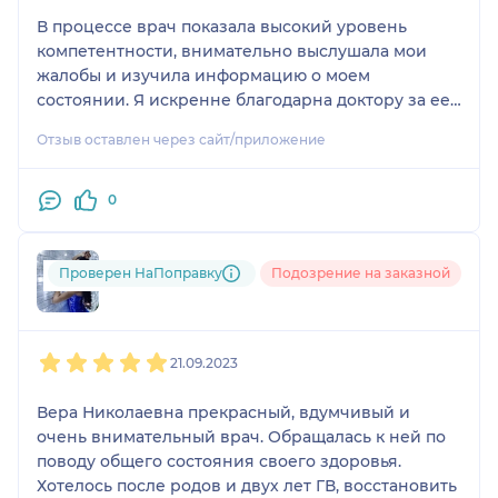
В процессе врач показала высокий уровень
компетентности, внимательно выслушала мои
жалобы и изучила информацию о моем
состоянии. Я искренне благодарна доктору за ее
подход и рекомендации.
Отзыв оставлен через сайт/приложение
Также, Вера Николаевна была со мной вежлива,
что создало комфортную атмосферу для
0
обсуждения моих проблем.
Большое спасибо за Вашу работу!
Проверен НаПоправку
Подозрение на заказной
Ирина
1
2
3
4
5
21.09.2023
Вера Николаевна прекрасный, вдумчивый и
очень внимательный врач. Обращалась к ней по
поводу общего состояния своего здоровья.
Хотелось после родов и двух лет ГВ, восстановить