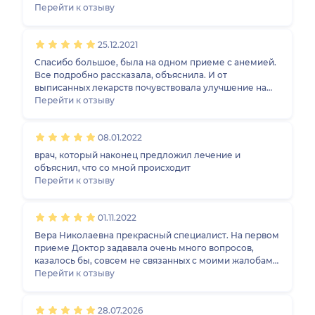
действий. Советую, как грамотного специалиста.
Перейти к отзыву
Терапевт, гематолог.
25.12.2021
Спасибо большое, была на одном приеме с анемией.
Все подробно рассказала, объяснила. И от
выписанных лекарств почувствовала улучшение на
следующий день. Это чудо какое-то! Теперь жалею,
Перейти к отзыву
что раньше не обратилась к врачу.
08.01.2022
врач, который наконец предложил лечение и
объяснил, что со мной происходит
Перейти к отзыву
01.11.2022
Вера Николаевна прекрасный специалист. На первом
приеме Доктор задавала очень много вопросов,
казалось бы, совсем не связанных с моими жалобами,
но она выясняла, в чем может быть причина моего
Перейти к отзыву
неважного самочувствия. Первый прием по
ощущениям длился минут 40! После было назначено
28.07.2026
обследование и составлен план лечения. Прошло