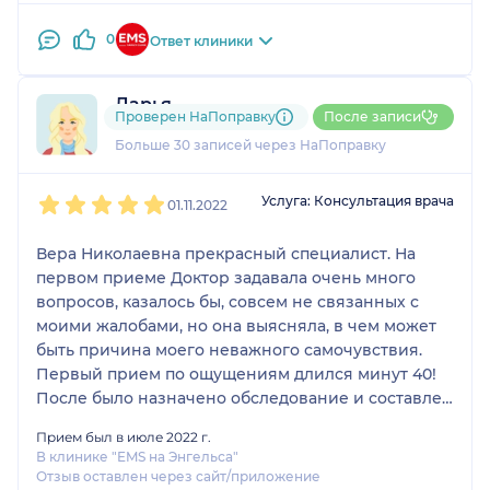
0
Ответ клиники
Дарья
Проверен НаПоправку
После записи
3 отзыва
Больше 30 записей через НаПоправку
1
2
3
4
5
Услуга: Консультация врача
01.11.2022
Вера Николаевна прекрасный специалист. На
первом приеме Доктор задавала очень много
вопросов, казалось бы, совсем не связанных с
моими жалобами, но она выясняла, в чем может
быть причина моего неважного самочувствия.
Первый прием по ощущениям длился минут 40!
После было назначено обследование и составлен
план лечения.
Прием был в июле 2022 г.
Прошло примерно 2 месяца, как я принимаю
В клинике "EMS на Энгельса"
назначения, пересдала анализы - показатели
Отзыв оставлен через сайт/приложение