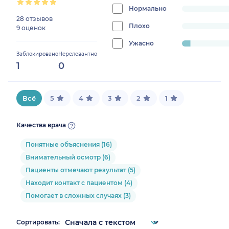
0%
Нормально
progress:
28 отзывов
0%
Плохо
progress:
9 оценок
0%
Ужасно
progress:
Заблокировано
Нерелевантно
5.405405405405405%
1
0
Всё
5
4
3
2
1
Качества врача
Понятные объяснения (16)
Внимательный осмотр (6)
Пациенты отмечают результат (5)
Находит контакт с пациентом (4)
Помогает в сложных случаях (3)
Сортировать: