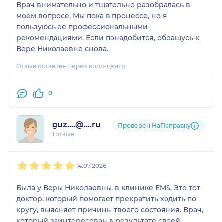
Врач внимательно и тщательно разобралась в
моём вопросе. Мы пока в процессе, но я
пользуюсь её профессиональными
рекомендациями. Если понадобится, обращусь к
Вере Николаевне снова.
Отзыв оставлен через колл-центр
0
guz....@....ru
Проверен НаПоправку
1 отзыв
1
2
3
4
5
14.07.2026
Была у Веры Николаевны, в клинике EMS. Это тот
доктор, который помогает прекратить ходить по
кругу, выясняет причины твоего состояния. Врач,
который заинтересован в результате своей