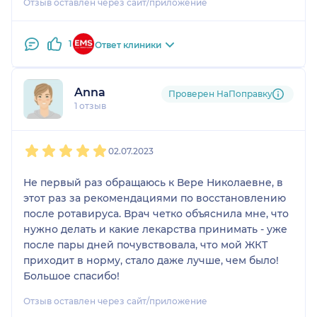
Отзыв оставлен через сайт/приложение
консультацию.
С удовольствием приду к Вере Николаевне ещё
раз , прекрасный специалист!
1
Ответ клиники
Anna
Проверен НаПоправку
1 отзыв
1
2
3
4
5
02.07.2023
Не первый раз обращаюсь к Вере Николаевне, в
этот раз за рекомендациями по восстановлению
после ротавируса. Врач четко объяснила мне, что
нужно делать и какие лекарства принимать - уже
после пары дней почувствовала, что мой ЖКТ
приходит в норму, стало даже лучше, чем было!
Большое спасибо!
Отзыв оставлен через сайт/приложение