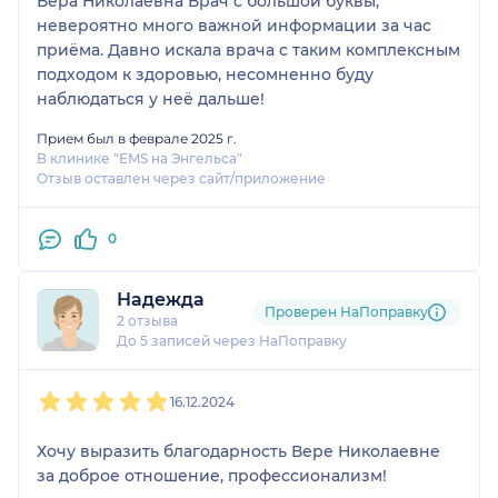
Вера Николаевна Врач с большой буквы,
невероятно много важной информации за час
приёма. Давно искала врача с таким комплексным
подходом к здоровью, несомненно буду
наблюдаться у неё дальше!
Прием был в феврале 2025 г.
В клинике "EMS на Энгельса"
Отзыв оставлен через сайт/приложение
0
Надежда
Проверен НаПоправку
2 отзыва
До 5 записей через НаПоправку
1
2
3
4
5
16.12.2024
Хочу выразить благодарность Вере Николаевне
за доброе отношение, профессионализм!