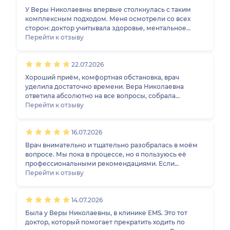
примерно 2 месяца, как я принимаю назначения,
У Веры Николаевны впервые столкнулась с таким
пересдала анализы - показатели стали гораздо
комплексным подходом. Меня осмотрели со всех
лучше! Да и чувствовать я себя тоже стала лучше!
сторон: доктор учитывала здоровье, ментальное
Вера Николаевна очень хороший специалист,
состояние, анализы и другие моменты. Всё было
Перейти к отзыву
внимательный, современный. Отвечает на все
суперклассно, врача уже советовала другим.
вопросы развернуто, объясняет. Спасибо большое!
22.07.2026
Хороший приём, комфортная обстановка, врач
уделила достаточно времени. Вера Николаевна
ответила абсолютно на все вопросы, собрала
анамнез, дала рекомендации и выписала лечение.
Перейти к отзыву
16.07.2026
Врач внимательно и тщательно разобралась в моём
вопросе. Мы пока в процессе, но я пользуюсь её
профессиональными рекомендациями. Если
понадобится, обращусь к Вере Николаевне снова.
Перейти к отзыву
14.07.2026
Была у Веры Николаевны, в клинике EMS. Это тот
доктор, который помогает прекратить ходить по