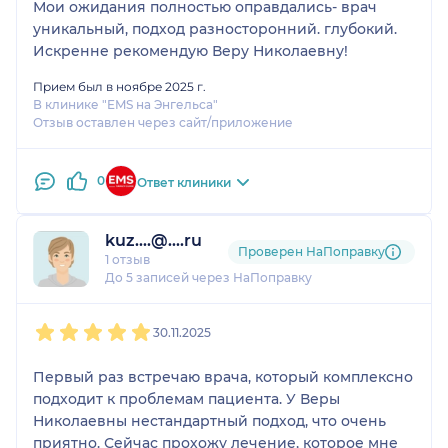
Мои ожидания полностью оправдались- врач
уникальный, подход разносторонний. глубокий.
Искренне рекомендую Веру Николаевну!
Прием был в ноябре 2025 г.
В клинике "EMS на Энгельса"
Отзыв оставлен через сайт/приложение
0
Ответ клиники
kuz....@....ru
Проверен НаПоправку
1 отзыв
До 5 записей через НаПоправку
1
2
3
4
5
30.11.2025
Первый раз встречаю врача, который комплексно
подходит к проблемам пациента. У Веры
Николаевны нестандартный подход, что очень
приятно. Сейчас прохожу лечение, которое мне