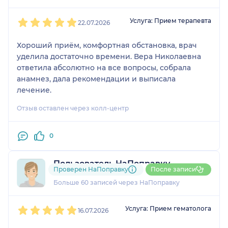
1
2
3
4
5
Услуга: Прием терапевта
22.07.2026
Хороший приём, комфортная обстановка, врач
уделила достаточно времени. Вера Николаевна
ответила абсолютно на все вопросы, собрала
анамнез, дала рекомендации и выписала
лечение.
Отзыв оставлен через колл-центр
0
Пользователь НаПоправку
Проверен НаПоправку
После записи
5 отзывов
и
4 оценки
Больше 60 записей через НаПоправку
1
2
3
4
5
Услуга: Прием гематолога
16.07.2026