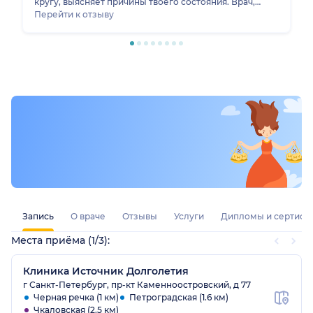
кругу, выясняет причины твоего состояния. Врач,
который заинтересован в результате своей работы.
Перейти к отзыву
Вера Николаевна вывела меня из тяжелой анемии,
учитывая мои особенности организма. Посоветовала
гинеколога, который может помочь мне выйти из
моего состояния. Всем желаю , встретить в своей
жизни такого доктора, который будет тебя лечить, а
не просто выполнять свой функционал.
Запись
О враче
Отзывы
Услуги
Дипломы и сертифи
Места приёма (1/3):
Клиника Источник Долголетия
г Санкт-Петербург, пр-кт Каменноостровский, д 77
Черная речка (1 км)
Петроградская (1.6 км)
Чкаловская (2.5 км)