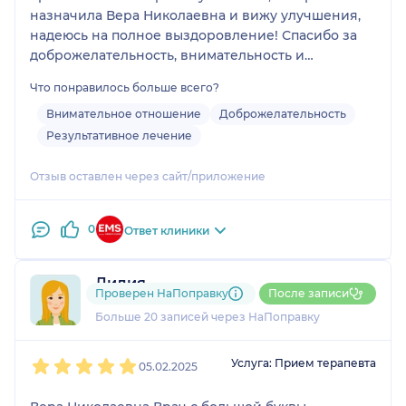
назначила Вера Николаевна и вижу улучшения,
надеюсь на полное выздоровление! Спасибо за
доброжелательность, внимательность и
профессионализм!
Что понравилось больше всего?
Внимательное отношение
Доброжелательность
Результативное лечение
Отзыв оставлен через сайт/приложение
0
Ответ клиники
Лидия
Проверен НаПоправку
После записи
12 отзывов
и
1 оценка
Больше 20 записей через НаПоправку
1
2
3
4
5
Услуга: Прием терапевта
05.02.2025