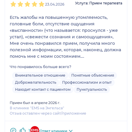
Услуга: Прием терапевта
23.04.2026
Есть жалобы на повышенную утомляемость,
головные боли, отсутствие ощущения
«выспанности» (что называется: проснулся - уже
устал), «свежести сознания и самоощущения»,
Мне очень понравился прием, получила много
полезной информации, которая, наконец, должна
помочь мне с моим состоянием.
Здорово, когда врач смотрит все моменты по
Что понравилось больше всего?
здоровью пациента и задаёт вопросы, а не ждёт,
что пациент всё расскажет сам.
Внимательное отношение
Понятные объяснения
В общем, однозначно рекомендую.
Доброжелательность
Профессионализм и опыт
Распутаетесь со своими анализами и диагнозами
Находит контакт с пациентом
Пунктуальность
и поймёте, что дальше делать.
Прием был в апреле 2026 г.
В клинике "EMS на Энгельса"
Отзыв оставлен через сайт/приложение
1
Ответ клиники