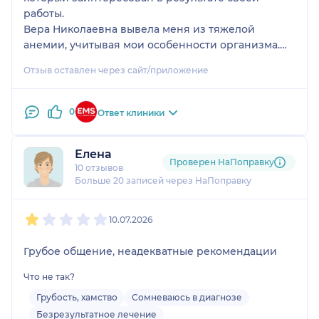
работы.
Вера Николаевна вывела меня из тяжелой
анемии, учитывая мои особенности организма.
Посоветовала гинеколога, который может помочь
Отзыв оставлен через сайт/приложение
мне выйти из моего состояния. Всем желаю ,
встретить в своей жизни такого доктора, который
будет тебя лечить, а не просто выполнять свой
0
Ответ клиники
функционал.
Елена
Проверен НаПоправку
10 отзывов
Больше 20 записей через НаПоправку
1
2
3
4
5
10.07.2026
Грубое общение, неадекватные рекомендации
Что не так?
Грубость, хамство
Сомневаюсь в диагнозе
Безрезультатное лечение