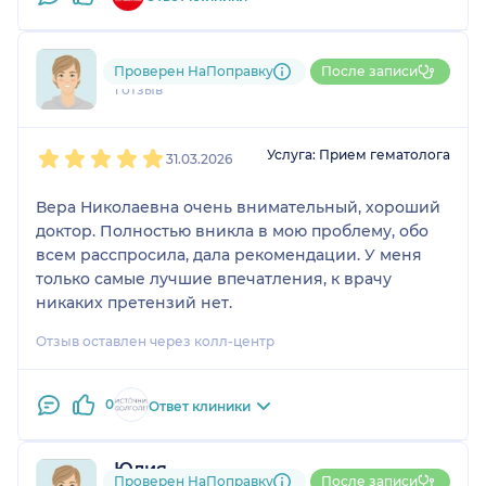
791....@....ru
Проверен НаПоправку
После записи
1 отзыв
1
2
3
4
5
Услуга: Прием гематолога
31.03.2026
Вера Николаевна очень внимательный, хороший
доктор. Полностью вникла в мою проблему, обо
всем расспросила, дала рекомендации. У меня
только самые лучшие впечатления, к врачу
никаких претензий нет.
Отзыв оставлен через колл-центр
0
Ответ клиники
Юлия
Проверен НаПоправку
После записи