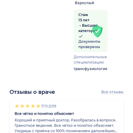
Взрослый
Стаж
13 лет
Высшая
категория
Документы
проверены
Дополнительные
специализации:
трансфузиология
Отзывы о враче
Все отзывы
1
2
3
4
5
1
2
3
4
5
1
2
3
4
5
1
2
3
4
5
1
2
3
4
5
1
2
3
4
5
1
2
3
4
5
1
2
3
4
5
17.11.2019
Все чётко и понятно объясняет
Хороший и приятный доктор. Разобралась в вопросе.
Грамотное ведение. Все чётко и понятно объясняет.
Уходишь с приёма со 100% пониманием дальнейших