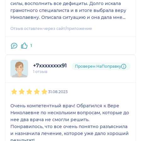
силы, восполнить все дефициты. Долго искала
грамотного специалиста и в итоге выбрала веру
Николаевну. Описала ситуацию и она дала мне
список анализов, которые необходимо сдать.
Отзыв оставлен через сайт/приложение
После этого я заполнила большой опросник по
своему образу жизни, режиму, самочувствию и
т.д. Впервые кто-то так детально просил всё
1
изложить, обычно врачи задают пару общих
вопросов и все.
+7xxxxxxxx91
Проверен НаПоправку
1 отзыв
В результате консультации я получила очень
подробное описание состояния моего здоровья
1
2
3
4
5
(с объяснениями почему произошли те или иные
31.08.2023
изменения), подробные рекомендации по
режиму питания и диете, рекомендации по
Очень компетентный врач! Обратился к Вере
организации сна/бодрствования, режиму дня и в
Николаевне по нескольким вопросам, которые до
целом, образа жизни. А также список препаратов,
нее два врача не смогли решить.
которые мне нужно принимать. Причем
Понравилось, что все очень понятно разъяснила
назначения все были в удобной таблице, что.ы не
и назначила лечение, которое уже дало хороший
запутаться.
результат!