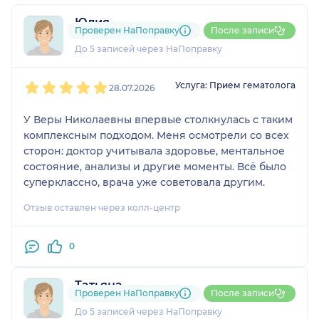
Юлия
Проверен НаПоправку
После записи
1 отзыв
До 5 записей через НаПоправку
1
2
3
4
5
Услуга: Прием гематолога
28.07.2026
У Веры Николаевны впервые столкнулась с таким
комплексным подходом. Меня осмотрели со всех
сторон: доктор учитывала здоровье, ментальное
состояние, анализы и другие моменты. Всё было
суперклассно, врача уже советовала другим.
Отзыв оставлен через колл-центр
0
Татьяна
Проверен НаПоправку
После записи
1 отзыв
До 5 записей через НаПоправку