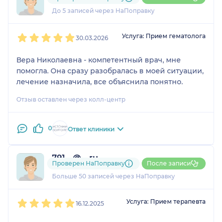
1 отзыв
До 5 записей через НаПоправку
1
2
3
4
5
Услуга: Прием гематолога
30.03.2026
Вера Николаевна - компетентный врач, мне
помогла. Она сразу разобралась в моей ситуации,
лечение назначила, все объяснила понятно.
Отзыв оставлен через колл-центр
0
Ответ клиники
791....@....ru
Проверен НаПоправку
После записи
12 отзывов
и
1 оценка
Больше 50 записей через НаПоправку
1
2
3
4
5
Услуга: Прием терапевта
16.12.2025