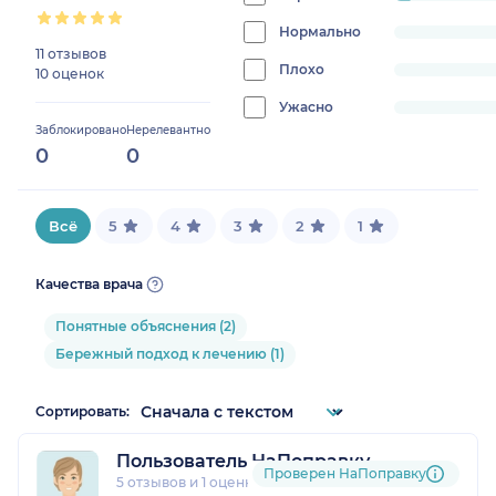
4.761904761904762%
Нормально
progress:
11 отзывов
0%
Плохо
progress:
10 оценок
0%
Ужасно
progress:
Заблокировано
Нерелевантно
0%
0
0
Всё
5
4
3
2
1
Качества врача
Понятные объяснения (2)
Бережный подход к лечению (1)
Сортировать:
Пользователь НаПоправку
Проверен НаПоправку
5 отзывов
и
1 оценка