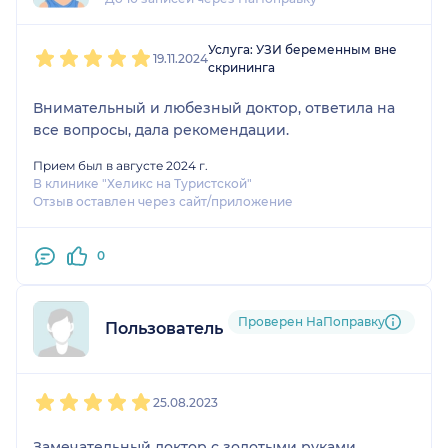
1
2
3
4
5
Услуга: УЗИ беременным вне
19.11.2024
скрининга
Внимательный и любезный доктор, ответила на
все вопросы, дала рекомендации.
Прием был в августе 2024 г.
В клинике "Хеликс на Туристской"
Отзыв оставлен через сайт/приложение
0
Проверен НаПоправку
Пользователь НаПоправку
1
2
3
4
5
25.08.2023
Замечательный доктор с золотыми руками