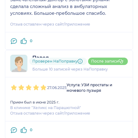
сделала сложный анализ в амбулаторных
условиях. Большое-пребольшое спасибо.
Отзыв оставлен через сайт/приложение
0
Павел
Проверен НаПоправку
После записи
2 оценки
Больше 10 записей через НаПоправку
1
2
3
4
5
Услуга: УЗИ простаты и
27.06.2025
мочевого пузыря
Прием был в июне 2025 г.
В клинике "Хеликс на Парашютной"
Отзыв оставлен через сайт/приложение
0