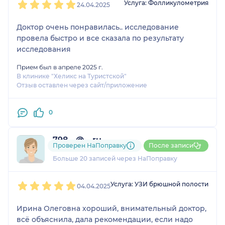
Услуга: Фолликулометрия
24.04.2025
Доктор очень понравилась.. исследование
провела быстро и все сказала по результату
исследования
Прием был в апреле 2025 г.
В клинике "Хеликс на Туристской"
Отзыв оставлен через сайт/приложение
0
798....@....ru
Проверен НаПоправку
После записи
3 отзыва
и
8 оценок
Больше 20 записей через НаПоправку
1
2
3
4
5
Услуга: УЗИ брюшной полости
04.04.2025
Ирина Олеговна хороший, внимательный доктор,
всё объяснила, дала рекомендации, если надо