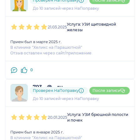
Проверен НаПоправку
После записи
3 оценки
До 10 записей через НаПоправку
1
2
3
4
5
Услуга: УЗИ щитовидной
21.03.2025
железы
Прием был в марте 2025 г.
В клинике "Хеликс на Парашютной"
Отзыв оставлен через сайт/приложение
0
793....@....ru
Проверен НаПоправку
После записи
2 оценки
До 10 записей через НаПоправку
1
2
3
4
5
Услуга: УЗИ брюшной полости
20.01.2025
и почек
Прием был в январе 2025 г.
В клинике "Хеликс на Парашютной"