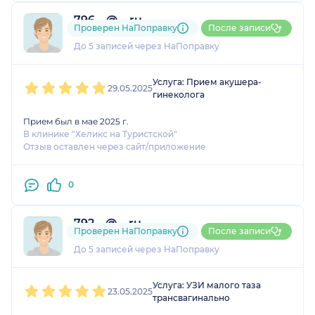
796....@....ru
Проверен НаПоправку
После записи
1 оценка
До 5 записей через НаПоправку
1
2
3
4
5
Услуга: Прием акушера-
29.05.2025
гинеколога
Прием был в мае 2025 г.
В клинике "Хеликс на Туристской"
Отзыв оставлен через сайт/приложение
0
792....@....ru
Проверен НаПоправку
После записи
1 оценка
До 5 записей через НаПоправку
1
2
3
4
5
Услуга: УЗИ малого таза
23.05.2025
трансвагинально