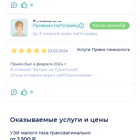
0
Екатерина
Проверен НаПоправку
После записи
1 оценка
До 5 записей через НаПоправку
1
2
3
4
5
Услуга: Прием гинеколога
23.02.2024
Прием был в феврале 2024 г.
В клинике "Хеликс на Туристской"
Отзыв оставлен через сайт/приложение
0
Оказываемые услуги и цены
УЗИ малого таза трансвагинально
от 2 500 ₽