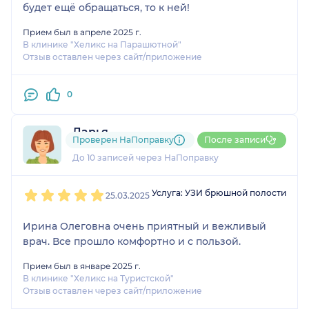
будет ещё обращаться, то к ней!
Прием был в апреле 2025 г.
В клинике "Хеликс на Парашютной"
Отзыв оставлен через сайт/приложение
0
Дарья
Проверен НаПоправку
После записи
3 отзыва
и
1 оценка
До 10 записей через НаПоправку
1
2
3
4
5
Услуга: УЗИ брюшной полости
25.03.2025
Ирина Олеговна очень приятный и вежливый
врач. Все прошло комфортно и с пользой.
Прием был в январе 2025 г.
В клинике "Хеликс на Туристской"
Отзыв оставлен через сайт/приложение