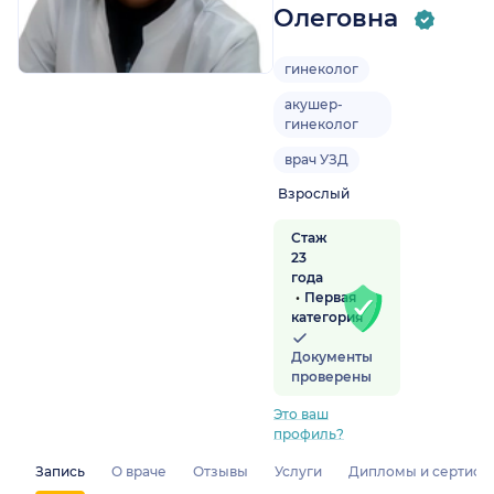
Олеговна
гинеколог
акушер-
гинеколог
врач УЗД
Взрослый
Стаж
23
года
Первая
категория
Документы
проверены
Это ваш
профиль?
Запись
О враче
Отзывы
Услуги
Дипломы и сертифи