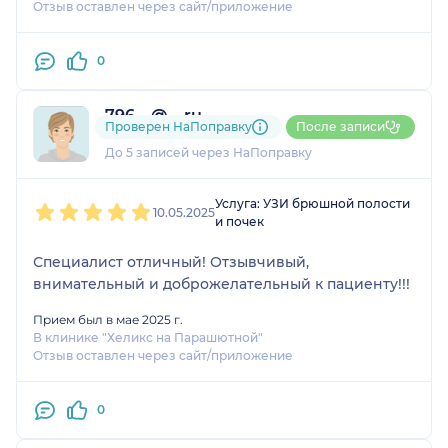
Отзыв оставлен через сайт/приложение
0
796....@....ru
Проверен НаПоправку
После записи
1 отзыв
До 5 записей через НаПоправку
1
2
3
4
5
Услуга: УЗИ брюшной полости
10.05.2025
и почек
Специалист отличный! Отзывчивый,
внимательный и доброжелательный к пациенту!!!
Прием был в мае 2025 г.
В клинике "Хеликс на Парашютной"
Отзыв оставлен через сайт/приложение
0