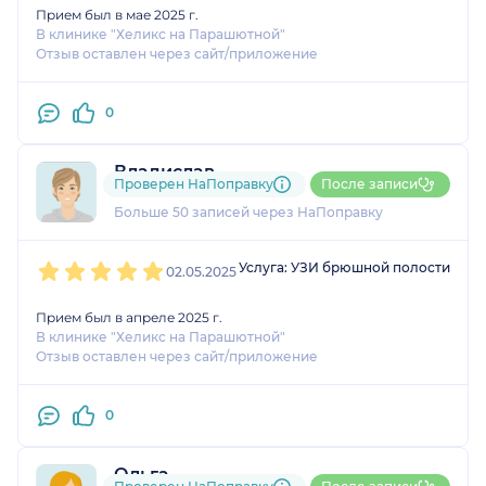
Прием был в мае 2025 г.
В клинике "Хеликс на Парашютной"
Отзыв оставлен через сайт/приложение
0
Владислав
Проверен НаПоправку
После записи
5 отзывов
и
4 оценки
Больше 50 записей через НаПоправку
1
2
3
4
5
Услуга: УЗИ брюшной полости
02.05.2025
Прием был в апреле 2025 г.
В клинике "Хеликс на Парашютной"
Отзыв оставлен через сайт/приложение
0
Ольга