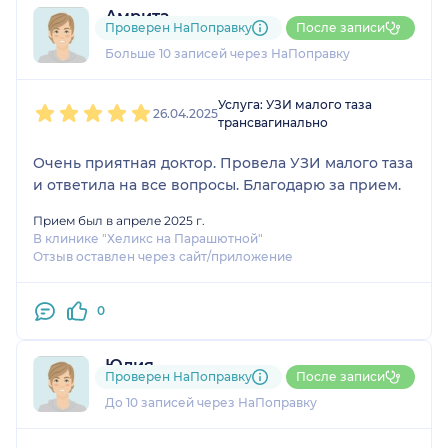
Амрита
Проверен НаПоправку
После записи
2 отзыва
Больше 10 записей через НаПоправку
1
2
3
4
5
Услуга: УЗИ малого таза
26.04.2025
трансвагинально
Очень приятная доктор. Провела УЗИ малого таза
и ответила на все вопросы. Благодарю за прием.
Прием был в апреле 2025 г.
В клинике "Хеликс на Парашютной"
Отзыв оставлен через сайт/приложение
0
Юлия
Проверен НаПоправку
После записи
2 отзыва
До 10 записей через НаПоправку
1
2
3
4
5