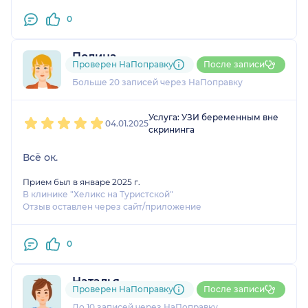
0
Полина
Проверен НаПоправку
После записи
22 отзыва
и
1 оценка
Больше 20 записей через НаПоправку
1
2
3
4
5
Услуга: УЗИ беременным вне
04.01.2025
скрининга
Всё ок.
Прием был в январе 2025 г.
В клинике "Хеликс на Туристской"
Отзыв оставлен через сайт/приложение
0
Наталья
Проверен НаПоправку
После записи
4 отзыва
и
1 оценка
До 10 записей через НаПоправку