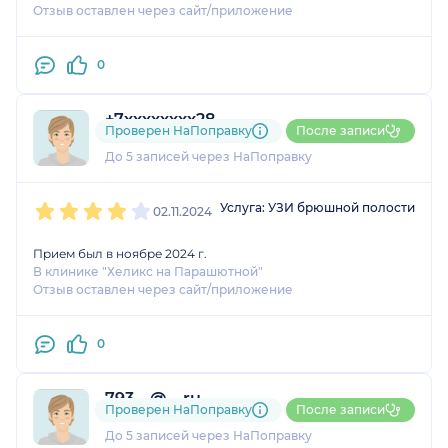
Отзыв оставлен через сайт/приложение
0
+7xxxxxxxx28
Проверен НаПоправку
После записи
5 отзывов
и
1 оценка
До 5 записей через НаПоправку
1
2
3
4
5
Услуга: УЗИ брюшной полости
02.11.2024
Прием был в ноябре 2024 г.
В клинике "Хеликс на Парашютной"
Отзыв оставлен через сайт/приложение
0
793....@....ru
Проверен НаПоправку
После записи
1 отзыв
и
2 оценки
До 5 записей через НаПоправку