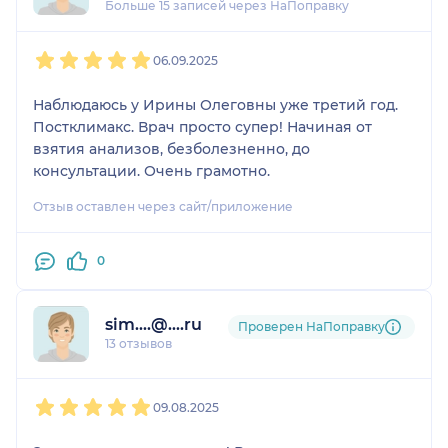
Больше 15 записей через НаПоправку
1
2
3
4
5
06.09.2025
Наблюдаюсь у Ирины Олеговны уже третий год.
Постклимакс. Врач просто супер! Начиная от
взятия анализов, безболезненно, до
консультации. Очень грамотно.
Отзыв оставлен через сайт/приложение
0
sim....@....ru
Проверен НаПоправку
13 отзывов
1
2
3
4
5
09.08.2025