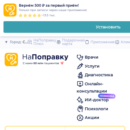
1
2
3
4
5
1
2
3
4
5
1
2
3
4
5
to
Вернём 500 ₽ за первый приём!
Закрыть
Только при записи через наше приложение
content
~13.5 тыс.
Установить
НаПоправку
Подарочная
Город:
Санкт-Петербург
Приложение
Кли
Плюс
карта
Врачи
Услуги
Диагностика
Онлайн-
консультации
ИИ-доктор
Психологи
Акции