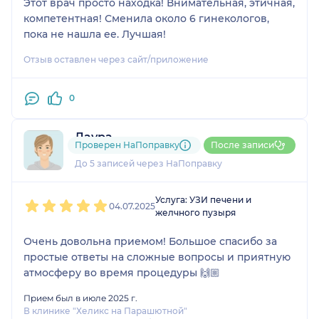
Этот врач просто находка! Внимательная, этичная,
компетентная! Сменила около 6 гинекологов,
пока не нашла ее. Лучшая!
Отзыв оставлен через сайт/приложение
0
Лаура
Проверен НаПоправку
После записи
1 отзыв
До 5 записей через НаПоправку
1
2
3
4
5
Услуга: УЗИ печени и
04.07.2025
желчного пузыря
Очень довольна приемом! Большое спасибо за
простые ответы на сложные вопросы и приятную
атмосферу во время процедуры 🙌🏼
Прием был в июле 2025 г.
В клинике "Хеликс на Парашютной"