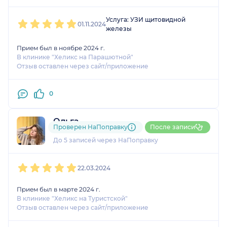
1
2
3
4
5
Услуга: УЗИ щитовидной
01.11.2024
железы
Прием был в ноябре 2024 г.
В клинике "Хеликс на Парашютной"
Отзыв оставлен через сайт/приложение
0
Ольга
Проверен НаПоправку
После записи
2 оценки
До 5 записей через НаПоправку
1
2
3
4
5
22.03.2024
Прием был в марте 2024 г.
В клинике "Хеликс на Туристской"
Отзыв оставлен через сайт/приложение