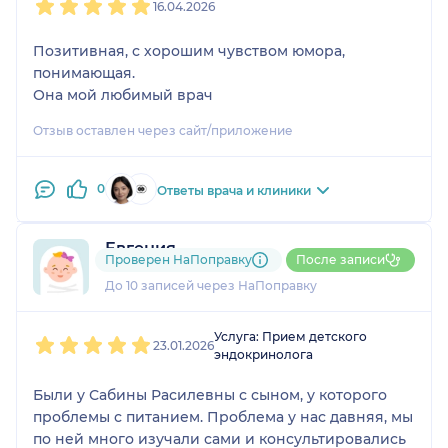
16.04.2026
Позитивная, с хорошим чувством юмора,
понимающая.
Она мой любимый врач
Отзыв оставлен через сайт/приложение
0
Ответы врача и клиники
Евгения
Проверен НаПоправку
После записи
5 отзывов
До 10 записей через НаПоправку
1
2
3
4
5
Услуга: Прием детского
23.01.2026
эндокринолога
Были у Сабины Расилевны с сыном, у которого
проблемы с питанием. Проблема у нас давняя, мы
по ней много изучали сами и консультировались