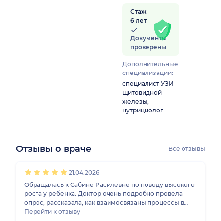
Стаж
6 лет
Документы
проверены
Дополнительные
специализации:
специалист УЗИ
щитовидной
железы,
нутрициолог
Отзывы о враче
Все отзывы
1
2
3
4
5
1
2
3
4
5
1
2
3
4
5
1
2
3
4
5
21.04.2026
Обращалась к Сабине Расилевне по поводу высокого
роста у ребенка. Доктор очень подробно провела
опрос, рассказала, как взаимосвязаны процессы в
организме, на что нужно обращать внимание у детей
Перейти к отзыву
с подобными жалобами. Рекомендовала