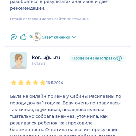
разобраться в результатах анализов и даёт
рекомендации.
Отзыв оставлен через сайт/приложение
0
Ответ клиники
kor....@....ru
Проверен НаПоправку
1 отзыв
1
2
3
4
5
16.11.2024
Была на онлайн приеме у Сабины Расилевны по
поводу дочки 1 годика. Врач очень понравилась:
тактичная, вдумчивая, последовательная,
тщательно собрала анамнез, уточнила, как
развивался ребенок, как проходила
беременность. Ответила на все интересующие