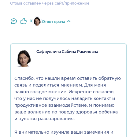
Отзыв оставлен через сайт/приложение
не рекомендую. Надеюсь, что вы сохраните даже
такие отзывы, что бы люди смогли правильно
выбрать врача.
0
Ответ врача
Сафиуллина Сабина Расилевна
Спасибо, что нашли время оставить обратную
связь и поделиться мнением. Для меня
важно каждое мнение. Искренне сожалею,
что у нас не получилось наладить контакт и
продуктивное взаимодействие. Я понимаю
ваше волнение по поводу здоровья ребенка
и чувство разочарования.
Я внимательно изучила ваши замечания и