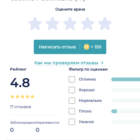
Оцените врача
Написать отзыв
+ 150
Как мы проверяем отзывы
Рейтинг
Фильтр по оценкам
4.8
Отлично
progress:
94.117647058
Хорошо
progress:
0%
Нормально
progress:
17 отзывов
0%
Плохо
progress:
5.88235294117647%
Ужасно
progress:
Заблокировано
Нерелевантно
0
0
0%