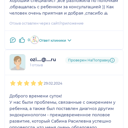
Хороший специалист ,все разложила по полочкам
,обращалась с ребенком за консультацией )) Как
человек очень приятная и добрая ,спасибо 🙏
Отзыв оставлен через сайт/приложение
0
Ответ клиники
ozi....@....ru
Проверен НаПоправку
1 отзыв
1
2
3
4
5
29.02.2024
Доброго времени суток!
У нас были проблемы, связанные с ожирением у
ребенка, а также был поставлен диагноз другим
эндокринологом - преждевременное половое
развитие, который Сабина Расилевна успешно
опровергла, что меня очень обрадовало.