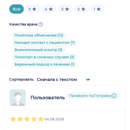
Всё
5
4
3
2
1
Качества врача
Понятные объяснения (12)
Находит контакт с пациентом (7)
Внимательный осмотр (3)
Помогает в сложных случаях (2)
Бережный подход к лечению (1)
Сортировать:
Проверен НаПоправку
Пользователь НаПоправку
1
2
3
4
5
04.08.2026