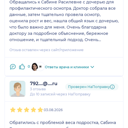
Обращались к Сабине Расилевне с дочерью для
профилактического осмотра. Доктор собрала все
данные, затем тщательно провела осмотр,
оценила рост и вес, нашла общий язык с дочерью,
что было важно для меня. Очень благодарна
доктору за подробное объяснение, бережное
отношение, и тщательный подход. Очень
хороший врач.
Отзыв оставлен через сайт/приложение
0
Ответы врача и клиники
792....@....ru
Проверен НаПоправку
3 отзыва
До 10 записей через НаПоправку
1
2
3
4
5
03.08.2026
Обратились с проблемой веса подростка, Сабина