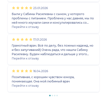
дообследование, по результатам которого была
23.01.2026
проведена повторная консультация, построен
дальнейший план действий. Большое спасибо за
Были у Сабины Расилевны с сыном, у которого
здоровье ребенка и спокойствие родителей!
проблемы с питанием. Проблема у нас давняя, мы по
ней много изучали сами и консультировались со
специалистами. Ничего нового нам доктор не
Перейти к отзыву
сообщил, но пообщавшись, подтвердил, что мы все
делаем верно на пути к всеядности ребенка 🤞🏻, что
17.01.2026
для нас уже немало) В профессионализме и опыте
Сабины Расилевны нет никаких сомнений! Большое
Грамотный врач. Всё по делу, без ложных надежд, но
спасибо!
и без запугиваний) Очень рада, что нашла Сабину
Расилевну. Будем наблюдаться и дальше у этого
замечательного доктора.
Перейти к отзыву
16.04.2026
Позитивная, с хорошим чувством юмора,
понимающая. Она мой любимый врач
Перейти к отзыву