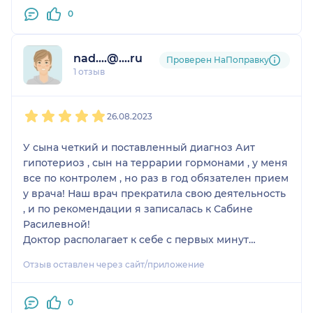
0
nad....@....ru
Проверен НаПоправку
1 отзыв
1
2
3
4
5
26.08.2023
У сына четкий и поставленный диагноз Аит
гипотериоз , сын на террарии гормонами , у меня
все по контролем , но раз в год обязателен прием
у врача! Наш врач прекратила свою деятельность
, и по рекомендации я записалась к Сабине
Расилевной!
Доктор располагает к себе с первых минут
общения ! Выслушала всю историю болезни,
Отзыв оставлен через сайт/приложение
тщательно посмотрела все анализы и узи
щитовидной железы ( а это с 2016 гола), дала
грамотные рекомендации , осмотрела сына .
0