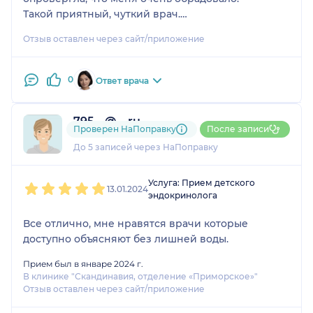
Такой приятный, чуткий врач.
У нас была онлайн консультация, не пожелала ни
Отзыв оставлен через сайт/приложение
секунды.
0
Ответ врача
795....@....ru
Проверен НаПоправку
После записи
1 отзыв
До 5 записей через НаПоправку
1
2
3
4
5
Услуга: Прием детского
13.01.2024
эндокринолога
Все отлично, мне нравятся врачи которые
доступно объясняют без лишней воды.
Прием был в январе 2024 г.
В клинике "Скандинавия, отделение «Приморское»"
Отзыв оставлен через сайт/приложение