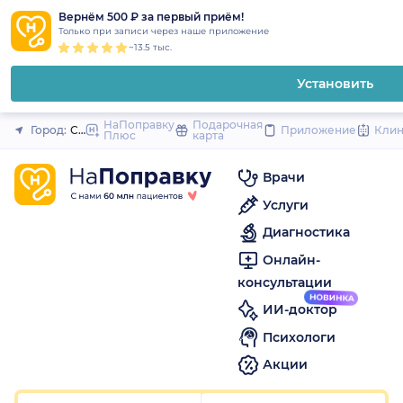
1
2
3
4
5
1
2
3
4
5
1
2
3
4
5
to
Вернём 500 ₽ за первый приём!
Закрыть
Только при записи через наше приложение
content
~13.5 тыс.
Установить
НаПоправку
Подарочная
Город:
Санкт-Петербург
Приложение
Кли
Плюс
карта
Врачи
Услуги
Диагностика
Онлайн-
консультации
ИИ-доктор
Психологи
Акции