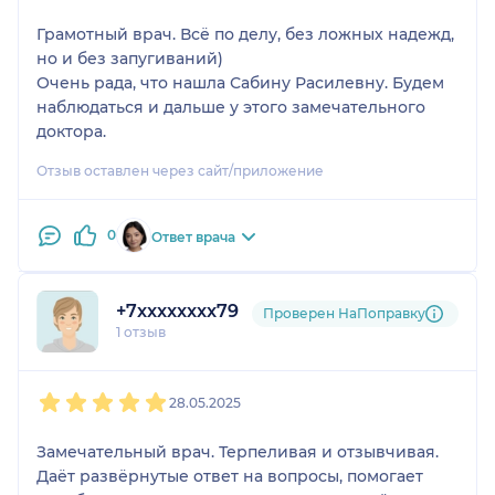
Грамотный врач. Всё по делу, без ложных надежд,
но и без запугиваний)
Очень рада, что нашла Сабину Расилевну. Будем
наблюдаться и дальше у этого замечательного
доктора.
Отзыв оставлен через сайт/приложение
0
Ответ врача
+7xxxxxxxx79
Проверен НаПоправку
1 отзыв
1
2
3
4
5
28.05.2025
Замечательный врач. Терпеливая и отзывчивая.
Даёт развёрнутые ответ на вопросы, помогает