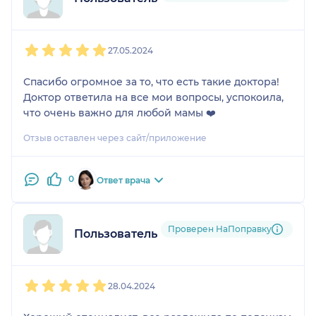
1
2
3
4
5
27.05.2024
Спасибо огромное за то, что есть такие доктора!
Доктор ответила на все мои вопросы, успокоила,
что очень важно для любой мамы ❤️
Отзыв оставлен через сайт/приложение
0
Ответ врача
Проверен НаПоправку
Пользователь НаПоправку
1
2
3
4
5
28.04.2024