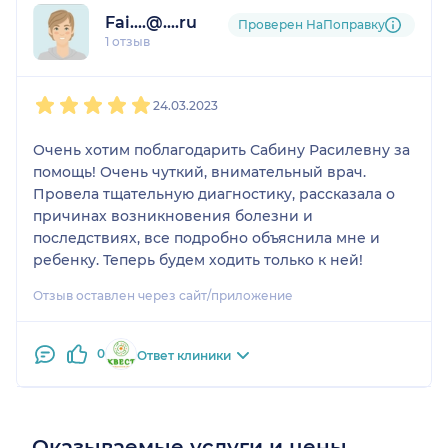
внимательное отношение, доброту!!! Благодаря
Fai....@....ru
Проверен НаПоправку
Сабине Расилевне сейчас сын получает лечение
1 отзыв
и мы не увидим в будущем осложнений.
1
2
3
4
5
24.03.2023
Очень хотим поблагодарить Сабину Расилевну за
помощь! Очень чуткий, внимательный врач.
Провела тщательную диагностику, рассказала о
причинах возникновения болезни и
последствиях, все подробно объяснила мне и
ребенку. Теперь будем ходить только к ней!
Отзыв оставлен через сайт/приложение
0
Ответ клиники
Оказываемые услуги и цены