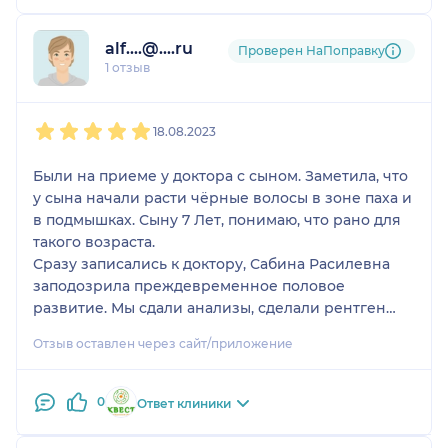
Ответила на все мои вопросы ! Улыбчивый и
грамотный специалист ! Заключение составлено
alf....@....ru
грамотно и со всеми необходимыми
Проверен НаПоправку
1 отзыв
рекомендациями ! Благодарю Вас душевно ! Сын
просто передать , что Вы Супер!
1
2
3
4
5
18.08.2023
Были на приеме у доктора с сыном. Заметила, что
у сына начали расти чёрные волосы в зоне паха и
в подмышках. Сыну 7 Лет, понимаю, что рано для
такого возраста.
Сразу записались к доктору, Сабина Расилевна
заподозрила преждевременное половое
развитие. Мы сдали анализы, сделали рентген
кистей, и диагноз подтвердился. Очень
Отзыв оставлен через сайт/приложение
переживала, что ребёнок больше не вырастет, но
Сабина Р. успокоила нас, объяснила, как
заболевание развивается. Врач направила на
0
Ответ клиники
дообследование, где сыну уже был назначен
препарат. Благодарю доктора за грамотность,