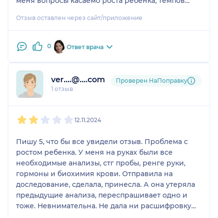
меня вопросы касаемо роста ребенка, темпов
прироста и графиков, где все можно посмотреть.
Отзыв оставлен через сайт/приложение
Эмпатичная, внимательная и просто приятный
человек. При удобном случае буду
рекомендовать своим близким.
0
Ответ врача
ver....@....com
Проверен НаПоправку
1 отзыв
1
2
3
4
5
12.11.2024
Пишу 5, что бы все увидели отзыв. Проблема с
ростом ребенка. У меня на руках были все
необходимые анализы, стг пробы, ренге руки,
гормоны и биохимия крови. Отправила на
доследование, сделала, принесла. А она утеряла
предыдущие анализа, переспрашивает одно и
тоже. Невнимательна. Не дала ни расшифровку
анализов, ни рекомендации ни лечение. Никому