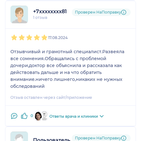
+7xxxxxxxx81
Проверен НаПоправку
1 отзыв
1
2
3
4
5
17.08.2024
Отзывчивый и грамотный специалист.Развеяла
все сомнения.Обращались с проблемой
дочери,доктор все объяснила и рассказала как
действовать дальше и на что обратить
внимание.ничего лишнего,никаких не нужных
обследований
Отзыв оставлен через сайт/приложение
0
Ответы врача и клиники
Проверен НаПоправку
Пользователь НаПоправку