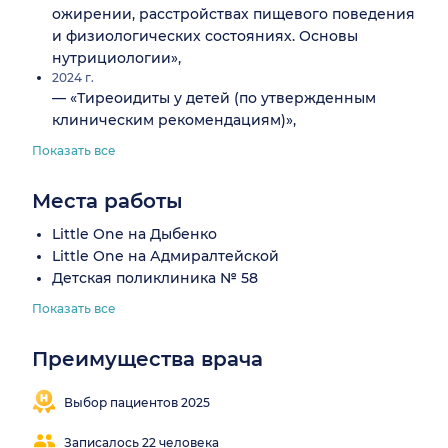
ожирении, расстройствах пищевого поведения
и физиологических состояниях. Основы
нутрициологии»,
2024 г.
— «Тиреоидиты у детей (по утвержденным
клиническим рекомендациям)»,
Показать все
Места работы
Little One на Дыбенко
Little One на Адмиралтейской
Детская поликлиника № 58
Показать все
Преимущества врача
Находит
Понятные
контакт с
объяснения
Выбор пациентов 2025
пациентом
Записалось 22 человека