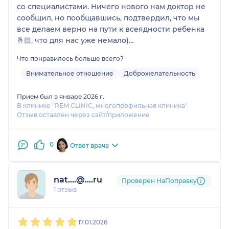
со специалистами. Ничего нового нам доктор не
сообщил, но пообщавшись, подтвердил, что мы
все делаем верно на пути к всеядности ребенка
🤞🏻, что для нас уже немало)
В профессионализме и опыте Сабины Расилевны
Что понравилось больше всего?
нет никаких сомнений! Большое спасибо!
Внимательное отношение
Доброжелательность
Прием был в январе 2026 г.
В клинике "REM CLINIC, многопрофильная клиника"
Отзыв оставлен через сайт/приложение
0
Ответ врача
nat....@....ru
Проверен НаПоправку
1 отзыв
1
2
3
4
5
17.01.2026