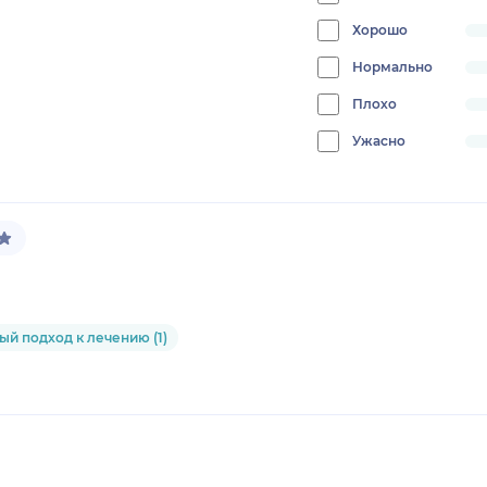
10
Хорошо
progress:
0%
Нормально
progress:
0%
Плохо
progress:
0%
Ужасно
progress:
0%
й подход к лечению (1)