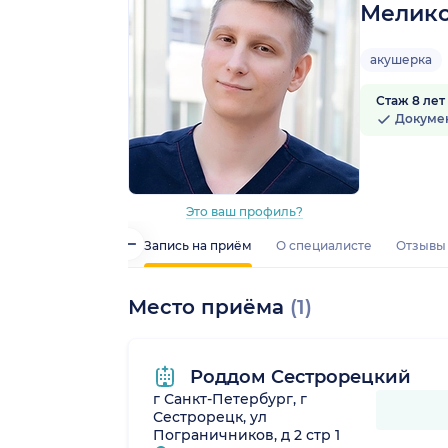
Мелико
акушерка
Стаж 8 лет
Докуме
Это ваш профиль?
Запись на приём
О специалисте
Отзывы
Место приёма
(1)
Роддом Сестрорецкий
г Санкт-Петербург, г
Сестрорецк, ул
Пограничников, д 2 стр 1