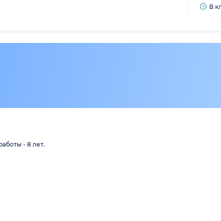
В к
аботы - 8 лет.