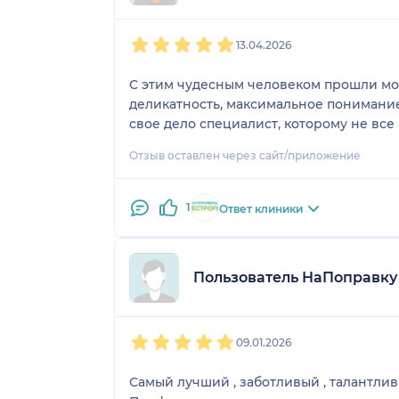
1
2
3
4
5
13.04.2026
С этим чудесным человеком прошли мои 
деликатность, максимальное понимание
свое дело специалист, которому не все
Отзыв оставлен через сайт/приложение
1
Ответ клиники
Пользователь НаПоправку
1
2
3
4
5
09.01.2026
Самый лучший , заботливый , талантли