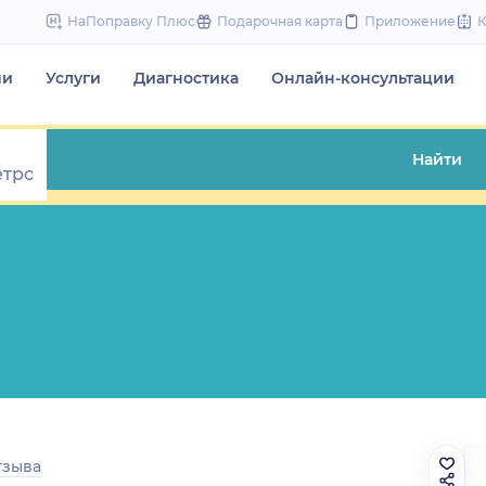
to
НаПоправку Плюс
Подарочная карта
Приложение
content
чи
Услуги
Диагностика
Онлайн-консультации
Найти
тзыва