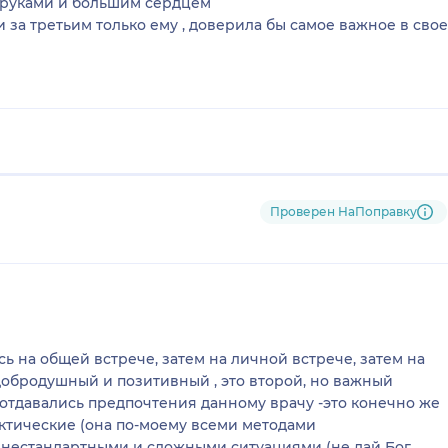
 руками и большим сердцем
и за третьим только ему , доверила бы самое важное в св
Проверен НаПоправку
сь на общей встрече, затем на личной встрече, затем на
ь добродушный и позитивный , это второй, но важный
 отдавались предпочтения данному врачу -это конечно же
актические (она по-моему всеми методами