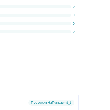
0%
0
0
0
0
Проверен НаПоправку