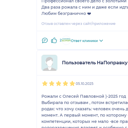
Профессионал своего дело с золотыми
Два раза рожала с ним и даже если идт
Любим безгранично ❤️
Отзыв оставлен через сайт/приложение
2
Ответ клиники
Пользователь НаПоправку
1
2
3
4
5
05.10.2025
Рожали с Олесей Павловной )-2025 год
Выбирала по отзывам , потом встретила
родах: что хочу сказать: человек очен
момент. А первый момент, по которому
компетенции, которых не мало -все пр
родоразрешения владеет и особенно с нестандартными и сложными ситуациями (не дай Бог