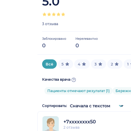
5.0
3 отзыва
Заблокировано
Нерелевантно
0
0
Всё
5
4
3
2
1
Качества врача
Пациенты отмечают результат (1)
Бережны
Сортировать:
+7xxxxxxxx50
2 отзыва