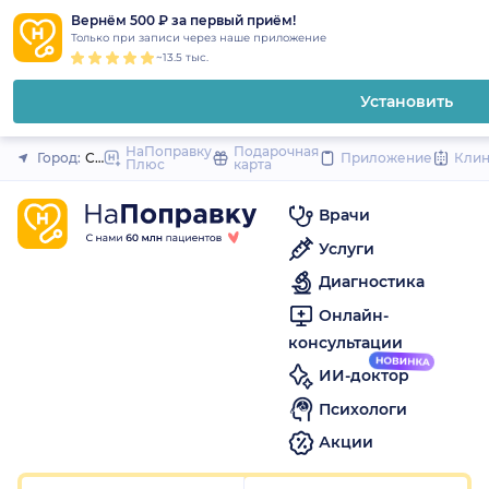
1
2
3
4
5
1
2
3
4
5
to
Вернём 500 ₽ за первый приём!
Закрыть
Только при записи через наше приложение
content
~13.5 тыс.
Установить
НаПоправку
Подарочная
Город:
Санкт-Петербург
Приложение
Кли
Плюс
карта
Врачи
Услуги
Диагностика
Онлайн-
консультации
ИИ-доктор
Психологи
Акции