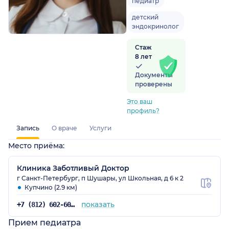
педиатр
детский
эндокринолог
Стаж
8 лет
Документы
проверены
Это ваш
профиль?
Запись
О враче
Услуги
Место приёма:
Клиника Заботливый Доктор
г Санкт-Петербург, п Шушары, ул Школьная, д 6 к 2
Купчино (2.9 км)
показать
+7 (812) 602-60-42
Прием педиатра