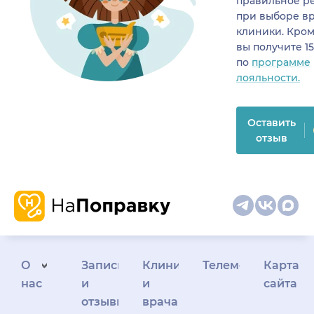
правильное р
при выборе в
клиники. Кром
вы получите 1
по
программе
лояльности.
Оставить
отзыв
О
Запись
Клиникам
Телемедицина
Карта
нас
и
и
сайта
отзывы
врачам