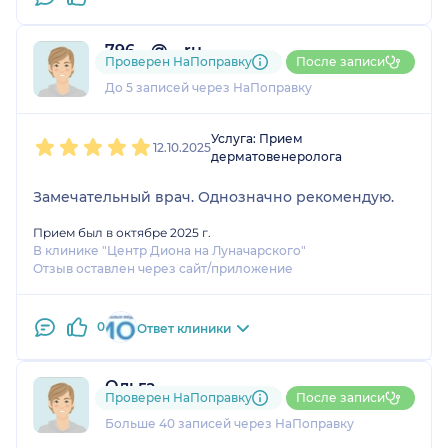
796....@....ru
Проверен НаПоправку
После записи
1 отзыв
До 5 записей через НаПоправку
1
2
3
4
5
Услуга: Прием
12.10.2025
дерматовенеролога
Замечательный врач. Однозначно рекомендую.
Прием был в октябре 2025 г.
В клинике "Центр Диона на Луначарского"
Отзыв оставлен через сайт/приложение
0
Ответ клиники
Ольга
Проверен НаПоправку
После записи
18 отзывов
и
1 оценка
Больше 40 записей через НаПоправку