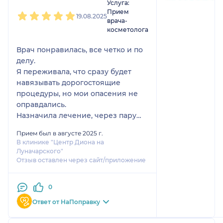
Услуга:
Прием
19.08.2025
врача-
косметолога
Врач понравилась, все четко и по
делу.
Я переживала, что сразу будет
навязывать дорогостоящие
процедуры, но мои опасения не
оправдались.
Назначила лечение, через пару
месяцев на повторный прием.
Прием был в августе 2025 г.
Большой вопрос возник с оплатой,
В клинике "Центр Диона на
на сайте На поправку стоимость
Луначарского"
консультации была 500₽, по факту
Отзыв оставлен через сайт/приложение
с меня взяли 800₽ и
официального прайса
0
предоставить не смогли, у
Ответ от НаПоправку
админов просто висит какая-то
бумажка и они по ней смотрят