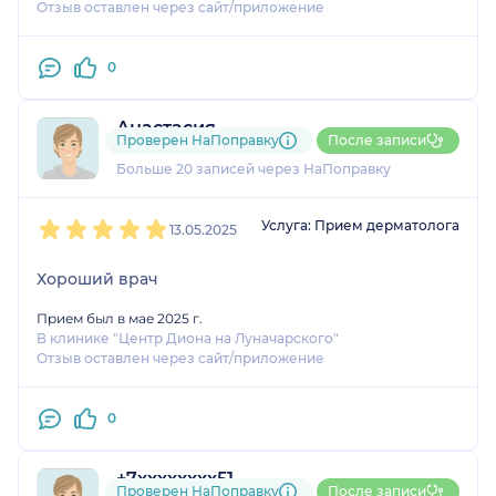
Отзыв оставлен через сайт/приложение
0
Анастасия
Проверен НаПоправку
После записи
8 отзывов
Больше 20 записей через НаПоправку
1
2
3
4
5
Услуга: Прием дерматолога
13.05.2025
Хороший врач
Прием был в мае 2025 г.
В клинике "Центр Диона на Луначарского"
Отзыв оставлен через сайт/приложение
0
+7xxxxxxxx51
Проверен НаПоправку
После записи