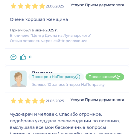
1
2
3
4
5
Услуга: Прием дерматолога
21.06.2025
Очень хорошая женщина
Прием был в июне 2025 г.
В клинике "Центр Диона на Луначарского"
Отзыв оставлен через сайт/приложение
0
Паулина
Проверен НаПоправку
После записи
4 отзыва
и
3 оценки
Больше 10 записей через НаПоправку
1
2
3
4
5
Услуга: Прием дерматолога
21.05.2025
Чудо-врач и человек. Спасибо огромное,
подобрала уход,дала рекомендации по питанию,
выслушала все мои бесконечные вопросы
(которые накопились) и жалобы, очень тактичная