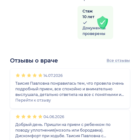
Стаж
10 лет
Документы
проверены
Отзывы о враче
Все отзывы
1
2
3
4
5
1
2
3
4
5
1
2
3
4
5
1
2
3
4
5
14.07.2026
Таисия Павловна понравилась тем, что провела очень
подробный прием, все спокойно и внимательно
выслушала, детально ответила на все с понятными и
простыми объяснениями. Провела тщательный
Перейти к отзыву
осмотр, назначила лечение, дала рекомендации.
Прием длился долго, никто никого не торопил, в
04.06.2026
конце спросили, есть ли еще вопросы. Производит
впечатление очень аккуратного и знающего
Добрый день. Пришли на прием с ребенком по
специалиста
поводу уплотнения(мозоль или бородавка).
Дискомфорт при ходьбе. Таисия Павловна с