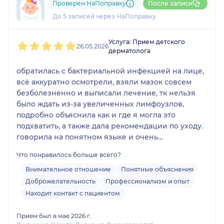
Проверен НаПоправку
После записи
1 отзыв
До 5 записей через НаПоправку
1
2
3
4
5
Услуга: Прием детского
26.05.2026
дерматолога
обратилась с бактериальной инфекцией на лице,
всё аккуратно осмотрели, взяли мазок совсем
безболезненно и выписали лечение, тк нельзя
было ждать из-за увеличенных лимфоузлов,
подробно объяснила как и где я могла это
подхватить, а также дала рекомендации по уходу.
говорила на понятном языке и очень
доброжелательно. очаг инфекции уже идет на
Что понравилось больше всего?
спад, единственное что зуд перешел на соседние
участки, но это скорее всего из-за мази и
Внимательное отношение
Понятные объяснения
особенности кожи, очень надеюсь, что лечение
Доброжелательность
Профессионализм и опыт
пройдет быстро
Находит контакт с пациентом
Прием был в мае 2026 г.