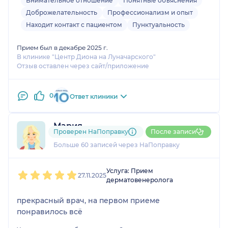
Внимательное отношение
Понятные объяснения
Доброжелательность
Профессионализм и опыт
Находит контакт с пациентом
Пунктуальность
Прием был в декабре 2025 г.
В клинике "Центр Диона на Луначарского"
Отзыв оставлен через сайт/приложение
0
Ответ клиники
Мария
Проверен НаПоправку
После записи
2 отзыва
и
6 оценок
Больше 60 записей через НаПоправку
1
2
3
4
5
Услуга: Прием
27.11.2025
дерматовенеролога
прекрасный врач, на первом приеме
понравилось всё