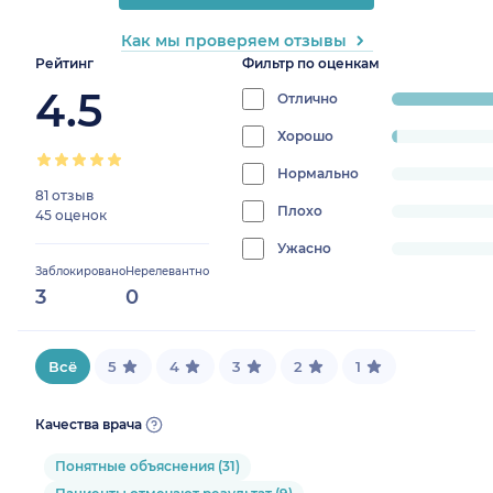
Как мы проверяем отзывы
Рейтинг
Фильтр по оценкам
4.5
Отлично
progress:
98.4126984
Хорошо
progress:
1.5873015873015872%
Нормально
progress:
81 отзыв
0%
Плохо
progress:
45 оценок
0%
Ужасно
progress:
Заблокировано
Нерелевантно
0%
3
0
Всё
5
4
3
2
1
Качества врача
Понятные объяснения (31)