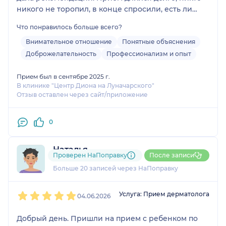
никого не торопил, в конце спросили, есть ли
еще вопросы. Производит впечатление очень
Что понравилось больше всего?
аккуратного и знающего специалиста
Внимательное отношение
Понятные объяснения
Доброжелательность
Профессионализм и опыт
Прием был в сентябре 2025 г.
В клинике "Центр Диона на Луначарского"
Отзыв оставлен через сайт/приложение
0
Наталья
Проверен НаПоправку
После записи
4 отзыва
и
3 оценки
Больше 20 записей через НаПоправку
1
2
3
4
5
Услуга: Прием дерматолога
04.06.2026
Добрый день. Пришли на прием с ребенком по