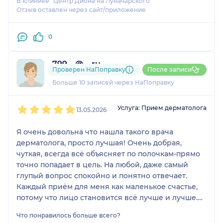
В клинике "Центр Диона на Луначарского"
Отзыв оставлен через сайт/приложение
0
799....@....ru
Проверен НаПоправку
После записи
5 отзывов
и
1 оценка
Больше 10 записей через НаПоправку
1
2
3
4
5
Услуга: Прием дерматолога
13.05.2026
Я очень довольна что нашла такого врача
дерматолога, просто лучшая! Очень добрая,
чуткая, всегда всё объясняет по полочкам-прямо
точно попадает в цель. На любой, даже самый
глупый вопрос спокойно и понятно отвечает.
Каждый приём для меня как маленькое счастье,
потому что лицо становится всё лучше и лучше.
Такого врача, который и лечит грамотно, и душой
Что понравилось больше всего?
помогает, днём с огнём не найти. Бесконечно