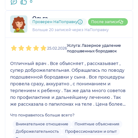
0
Ольга
Проверен НаПоправку
После записи
5 отзывов
и
1 оценка
Больше 20 записей через НаПоправку
1
2
3
4
5
Услуга: Лазерное удаление
25.02.2026
подошвенных бородавок
Отличный врач . Все объясняет , рассказывает ,
супер доброжелательная. Обращалась по поводу
подошвенной бородавки у сына . Все процедуры
провела сразу, аккуратно , с пониманием и
терпением к ребенку . Так же дала много советов
по профилактике и дальнейшему лечению . Так
же рассказала о папиломах на теле . Цена более
чем приятная . Хороший дерматолог !!!
Что понравилось больше всего?
Внимательное отношение
Понятные объяснения
Доброжелательность
Профессионализм и опыт