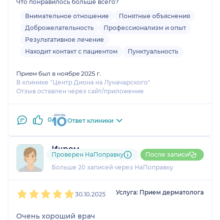
Что понравилось больше всего?
Внимательное отношение
Понятные объяснения
Доброжелательность
Профессионализм и опыт
Результативное лечение
Находит контакт с пациентом
Пунктуальность
Прием был в ноябре 2025 г.
В клинике "Центр Диона на Луначарского"
Отзыв оставлен через сайт/приложение
0
Ответ клиники
Икром
Проверен НаПоправку
После записи
5 отзывов
и
2 оценки
Больше 20 записей через НаПоправку
1
2
3
4
5
Услуга: Прием дерматолога
30.10.2025
Очень хороший врач