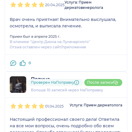
Услуга: Прием
20.04.2025
дерматовенеролога
Врач очень приятная! Внимательно выслушала,
осмотрела, и выписала лечение.
Прием был в апреле 2025 г.
В клинике "Центр Диона на Луначарского"
Отзыв оставлен через сайт/приложение
0
Полина
Проверен НаПоправку
После записи
4 отзыва
и
1 оценка
Больше 10 записей через НаПоправку
1
2
3
4
5
Услуга: Прием дерматолога
01.04.2025
Настоящий профессионал своего дела! Ответила
на все мои вопросы, очень подробно обо всем