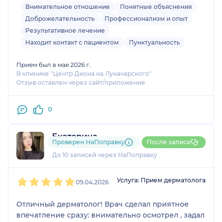
благодарна и всем сердцем рекомендую!
Внимательное отношение
Понятные объяснения
Доброжелательность
Профессионализм и опыт
Результативное лечение
Находит контакт с пациентом
Пунктуальность
Прием был в мае 2026 г.
В клинике "Центр Диона на Луначарского"
Отзыв оставлен через сайт/приложение
0
Екатерина
Проверен НаПоправку
После записи
1 отзыв
До 10 записей через НаПоправку
1
2
3
4
5
Услуга: Прием дерматолога
09.04.2026
Отличный дерматолог! Врач сделал приятное
впечатление сразу: внимательно осмотрел , задал