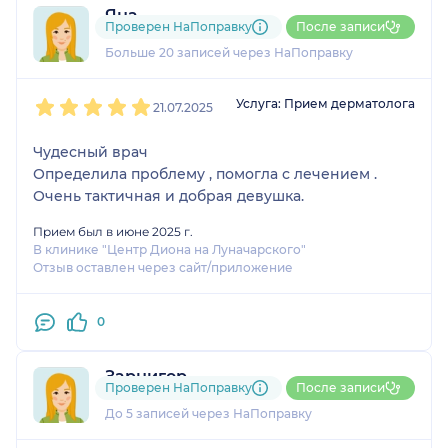
цены))
Яна
Проверен НаПоправку
После записи
5 отзывов
Больше 20 записей через НаПоправку
1
2
3
4
5
Услуга: Прием дерматолога
21.07.2025
Чудесный врач
Определила проблему , помогла с лечением .
Очень тактичная и добрая девушка.
Прием был в июне 2025 г.
В клинике "Центр Диона на Луначарского"
Отзыв оставлен через сайт/приложение
0
Зарнигор
Проверен НаПоправку
После записи
1 отзыв
До 5 записей через НаПоправку