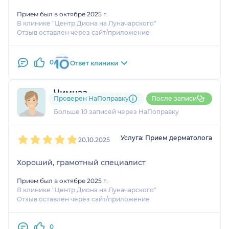
Прием был в октябре 2025 г.
В клинике "Центр Диона на Луначарского"
Отзыв оставлен через сайт/приложение
0
Ответ клиники
Чимназ
Проверен НаПоправку
После записи
2 отзыва
Больше 10 записей через НаПоправку
1
2
3
4
5
Услуга: Прием дерматолога
20.10.2025
Хороший, грамотный специалист
Прием был в октябре 2025 г.
В клинике "Центр Диона на Луначарского"
Отзыв оставлен через сайт/приложение
0