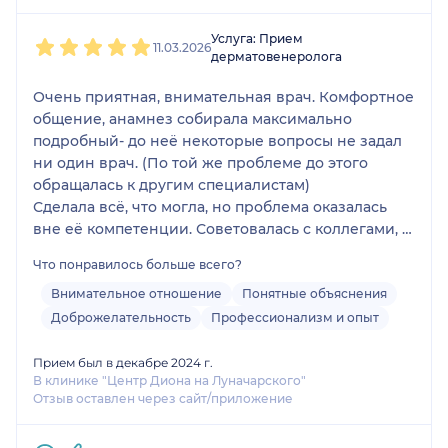
1
2
3
4
5
Услуга: Прием
11.03.2026
дерматовенеролога
Очень приятная, внимательная врач. Комфортное
общение, анамнез собирала максимально
подробный- до неё некоторые вопросы не задал
ни один врач. (По той же проблеме до этого
обращалась к другим специалистам)
Сделала всё, что могла, но проблема оказалась
вне её компетенции. Советовалась с коллегами, а
так же подсказала к специалистам какого
Что понравилось больше всего?
профиля можно обратиться.
Очень рекомендую.
Внимательное отношение
Понятные объяснения
Доброжелательность
Профессионализм и опыт
Прием был в декабре 2024 г.
В клинике "Центр Диона на Луначарского"
Отзыв оставлен через сайт/приложение