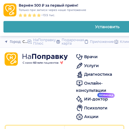
1
2
3
4
5
1
2
3
4
5
1
2
3
4
5
to
Вернём 500 ₽ за первый приём!
Закрыть
Только при записи через наше приложение
content
~13.5 тыс.
Установить
НаПоправку
Подарочная
Город:
Санкт-Петербург
Приложение
Кли
Плюс
карта
Врачи
Услуги
Диагностика
Онлайн-
консультации
ИИ-доктор
Психологи
Акции