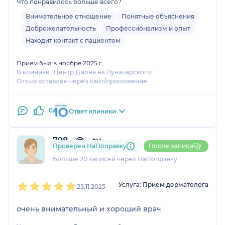
Что понравилось больше всего?
Внимательное отношение
Понятные объяснения
Доброжелательность
Профессионализм и опыт
Находит контакт с пациентом
Прием был в ноябре 2025 г.
В клинике "Центр Диона на Луначарского"
Отзыв оставлен через сайт/приложение
0
Ответ клиники
798....@....ru
Проверен НаПоправку
После записи
1 отзыв
Больше 20 записей через НаПоправку
1
2
3
4
5
Услуга: Прием дерматолога
25.11.2025
очень внимательный и хороший врач