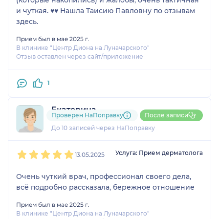
и чуткая. ♥️♥️ Нашла Таисию Павловну по отзывам
здесь.
Прием был в мае 2025 г.
В клинике "Центр Диона на Луначарского"
Отзыв оставлен через сайт/приложение
1
Екатерина
Проверен НаПоправку
После записи
1 отзыв
До 10 записей через НаПоправку
1
2
3
4
5
Услуга: Прием дерматолога
13.05.2025
Очень чуткий врач, профессионал своего дела,
всё подробно рассказала, бережное отношение
Прием был в мае 2025 г.
В клинике "Центр Диона на Луначарского"