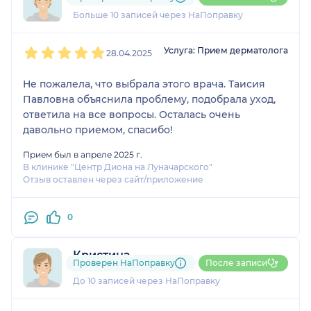
3 отзыва
Больше 10 записей через НаПоправку
1
2
3
4
5
Услуга: Прием дерматолога
28.04.2025
Не пожалела, что выбрала этого врача. Таисия
Павловна объяснила проблему, подобрала уход,
ответила на все вопросы. Осталась очень
давольно приемом, спасибо!
Прием был в апреле 2025 г.
В клинике "Центр Диона на Луначарского"
Отзыв оставлен через сайт/приложение
0
Кристина
Проверен НаПоправку
После записи
5 отзывов
До 10 записей через НаПоправку
1
2
3
4
5