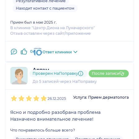
Результативное лечение
Находит контакт с пациентом
Прием был в мае 2025 г.
В клинике "Центр Диона на Луначарского"
Отзыв оставлен через сайт/приложение
0
Ответ клиники
Артем
Проверен НаПоправку
После записи
1 отзыв
До 5 записей через НаПоправку
1
2
3
4
5
Услуга: Прием дерматолога
26.12.2025
Ясно и подробно разобрана проблема
Назначено внимательное лечение!
Что понравилось больше всего?