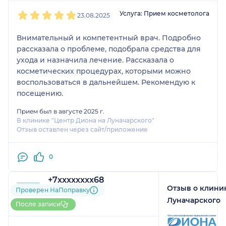
1
2
3
4
5
Услуга: Прием косметолога
23.08.2025
Внимательный и компетентный врач. Подробно
рассказала о проблеме, подобрала средства для
ухода и назначила лечение. Рассказала о
косметических процедурах, которыми можно
воспользоваться в дальнейшем. Рекомендую к
посещению.
Прием был в августе 2025 г.
В клинике "Центр Диона на Луначарского"
Отзыв оставлен через сайт/приложение
0
+7xxxxxxxx68
Отзыв о клини
2 отзыва
Проверен НаПоправку
Больше 20 записей через
Луначарского
После записи
НаПоправку
1
2
3
4
5