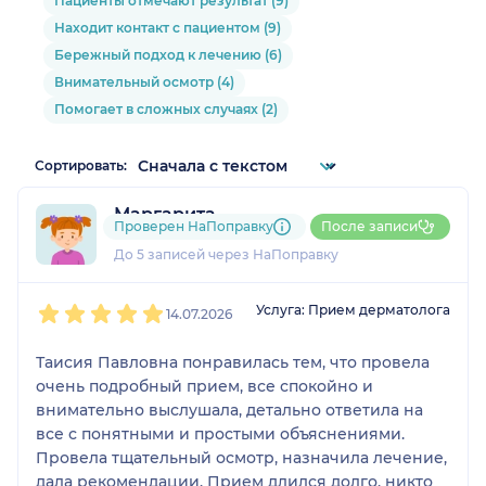
Пациенты отмечают результат (9)
Находит контакт с пациентом (9)
Бережный подход к лечению (6)
Внимательный осмотр (4)
Помогает в сложных случаях (2)
Сортировать:
Маргарита
Проверен НаПоправку
После записи
2 отзыва
До 5 записей через НаПоправку
1
2
3
4
5
Услуга: Прием дерматолога
14.07.2026
Таисия Павловна понравилась тем, что провела
очень подробный прием, все спокойно и
внимательно выслушала, детально ответила на
все с понятными и простыми объяснениями.
Провела тщательный осмотр, назначила лечение,
дала рекомендации. Прием длился долго, никто