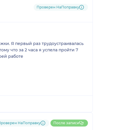
Проверен НаПоправку
ижки. Я первый раз трудоустраивалась
ому что за 2 часа я успела пройти 7
оей работе
Проверен НаПоправку
После записи