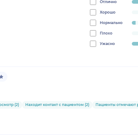
Отлично
progress:
80%
Хорошо
progress:
0%
Нормально
progress:
4%
Плохо
progress:
0%
Ужасно
progress:
16%
смотр (2)
Находит контакт с пациентом (2)
Пациенты отмечают ре