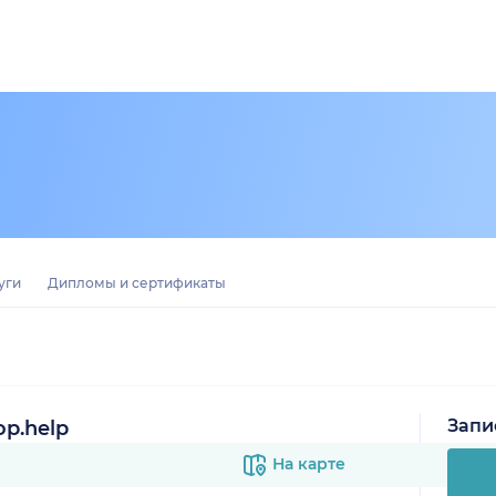
уги
Дипломы и сертификаты
Запи
р.help
На карте