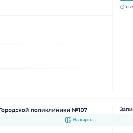
В к
Запи
 Городской поликлиники №107
В к
На карте