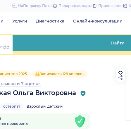
to
НаПоправку Плюс
Подарочная карта
Приложение
content
чи
Услуги
Диагностика
Онлайн-консультации
Найти
ациентов 2025
Записалось 128 человек
отзывов
и
7 оценок
кая Ольга Викторовна
остеопат
Взрослый, детский
т
нты проверены