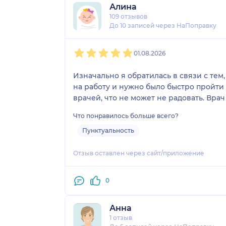
Алина
109 отзывов
До 10 записей через НаПоправку
1
2
3
4
5
01.08.2026
Изначально я обратилась в связи с тем
на работу и нужно было быстро пройти в
врачей, что не может не радовать. Вра
Что понравилось больше всего?
Пунктуальность
Отзыв оставлен через сайт/приложение
0
Анна
1 отзыв