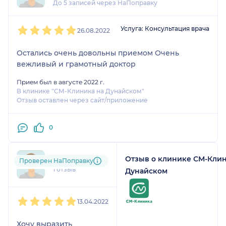
До 5 записей через НаПоправку
1
2
3
4
5
Услуга: Консультация врача
26.08.2022
Остались очень довольны приемом Очень
вежливый и грамотный доктор
Прием был в августе 2022 г.
В клинике "СМ-Клиника на Дунайском"
Отзыв оставлен через сайт/приложение
0
Отзыв о клинике СМ-Клин
+7xxxxxxx18
Проверен НаПоправку
1 отзыв
Дунайском
1
2
3
4
5
13.04.2022
Хочу выразить