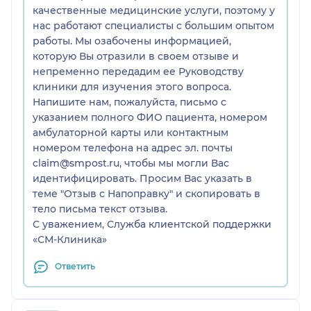
качественные медицинские услуги, поэтому у
предупреждала о негативных последствиях, но
нас работают специалисты с большим опытом
данный врач уверил, что у него за 30 лет
работы. Мы озабочены информацией,
практики не было никаких побочных эффектов
которую Вы отразили в своем отзыве и
после этой операции и она вообще плевая, но в
непременно передадим ее Руководству
итоге все мои вопросы оказались не
клиники для изучения этого вопроса.
беспочвенны и я очень, очень жалею, что
Напишите нам, пожалуйста, письмо с
поверила на слово и под тяжестью его регалий
указанием полного ФИО пациента, номером
приняла решение, которое меня фактически
амбулаторной карты или контактным
обездвижило. Я уже потратила больше чем
номером телефона на адрес эл. почты
заплатила за операцию на попытки диагностики и
claim@smpost.ru, чтобы мы могли Вас
реабилитации: по рекомендации врача (за свой
идентифицировать. Просим Вас указать в
счет, ДМС у меня нет, а ждать омс глупо): сделала
теме "Отзыв с Напоправку" и скопировать в
Мрт, блокаду, а также фонофорез с
тело письма текст отзыва.
гидрокортизоном, которые добили и так
С уважением, Служба клиентской поддержки
травмированный нерв.
«СМ-Клиника»
Кстати, работа у меня была на ногах и работать я
тоже теперь не могу и не знаю когда смогу. ЭКО,
Ответить
которое ждала год, тоже пришлось отложить на
неопрелеленный срок, потому что как этим
вообще можно заниматься, когда не можешь