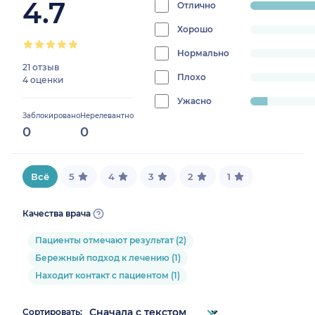
4.7
Отлично
progress:
92%
Хорошо
progress:
0%
Нормально
progress:
21 отзыв
0%
Плохо
progress:
4 оценки
0%
Ужасно
progress:
Заблокировано
Нерелевантно
8%
0
0
Всё
5
4
3
2
1
Качества врача
Пациенты отмечают результат (2)
Бережный подход к лечению (1)
Находит контакт с пациентом (1)
Сортировать: