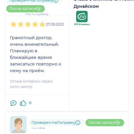
Проверен НаПоправку
1 отзыв
Дунайском
До 5 записей через
После записи
НаПоправку
1
2
3
4
5
27.09.2021
Грамотный доктор,
очень внимательный.
Планирую в
ближайшее время
записаться повторно к
нему на приём.
Отзыв оставлен через
колл-центр
0
792....@....ru
Проверен НаПоправку
После записи
1 отзыв