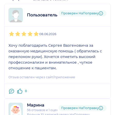
Проверен НаПоправку
Пользователь НаПоправку
1
2
3
4
5
08.06.2026
Хочу поблагодарить Сергея Вазгеновича за
оказанную медицинскую помощь ( обратилась с
переломом руки). Хочется отметить высокий
профессионализм и внимательное , чуткое
отношение к пациентам.
Отзыв оставлен через сайт/приложение
0
Марина
Проверен НаПоправку
56 отзывов
и
1 оценка
Больше 10 записей через НаПоправку