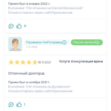
период реабилитации.
Прием был в январе 2022 г.
Для Игоря Олеговича
В клинике "СМ-Клиника на Малой Балканской"
Отзыв оставлен через сайт/приложение
особо характерны
серьезный и
профессиональный
0
подход к медицинской
проблеме пациента. На
первом же приеме мне
791....@....ru
Проверен НаПоправку
После записи
было проведено
1 отзыв
рентгенологическое
обследование стопы,
1
2
3
4
5
Услуга: Консультация врача
произведена
18.11.2021
постановка диагноза и
даны четкие
Отличный доктор🙏
разъяснения
Прием был в ноябре 2021 г.
перспектив лечения,
В клинике "СМ-Клиника на Дунайском"
включая прогноз
Отзыв оставлен через сайт/приложение
выздоровления и план
операционного
1
вмешательства.