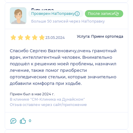
Гульнара
Проверен НаПоправку
После записи
5 отзывов
Больше 50 записей через НаПоправку
1
2
3
4
5
Услуга: Прием ортопеда
23.05.2024
Спасибо Сергею Вазгеновичу,очень грамотный
врач, интеллигентный человек. Внимательно
подошёл к решению моей проблемы, назначил
лечение, также помог приобрести
ортопедические стельки, которые значительно
добавили комфорта при ходьбе.
Прием был в мае 2024 г.
В клинике "СМ-Клиника на Дунайском"
Отзыв оставлен через сайт/приложение
0