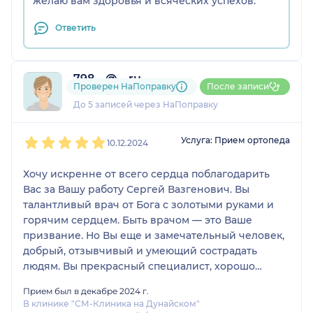
желаю вам здоровья и всяческих успехов.
Ответить
798....@....ru
Проверен НаПоправку
После записи
1 отзыв
До 5 записей через НаПоправку
1
2
3
4
5
Услуга: Прием ортопеда
10.12.2024
Хочу искренне от всего сердца поблагодарить
Вас за Вашу работу Сергей Вазгенович. Вы
талантливый врач от Бога с золотыми руками и
горячим сердцем. Быть врачом — это Ваше
призвание. Но Вы еще и замечательный человек,
добрый, отзывчивый и умеющий сострадать
людям. Вы прекрасный специалист, хорошо
знающий свое дело. Вы уверенный и
Прием был в декабре 2024 г.
решительный. Это хорошие качества для врача.
В клинике "СМ-Клиника на Дунайском"
Желаю Вам здоровья, благополучия и успехов в