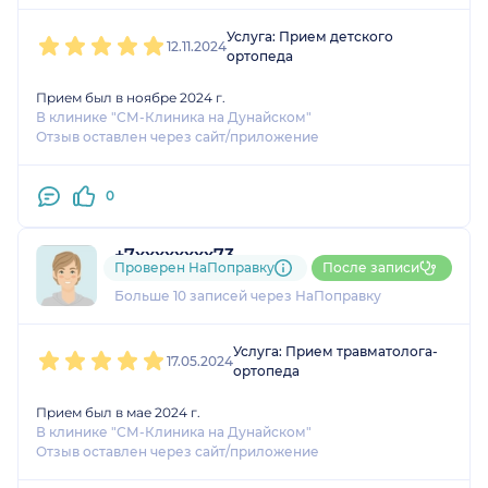
1
2
3
4
5
Услуга: Прием детского
12.11.2024
ортопеда
Прием был в ноябре 2024 г.
В клинике "СМ-Клиника на Дунайском"
Отзыв оставлен через сайт/приложение
0
+7xxxxxxxx73
Проверен НаПоправку
После записи
4 оценки
Больше 10 записей через НаПоправку
1
2
3
4
5
Услуга: Прием травматолога-
17.05.2024
ортопеда
Прием был в мае 2024 г.
В клинике "СМ-Клиника на Дунайском"
Отзыв оставлен через сайт/приложение