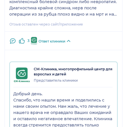
комплексный болевой синдром либо невропатия.
Диагностика крайне сложна, нерв после
операции из за рубца плохо видно и на мрт и на
узи. Я фактически стала инвалидом: после 10
Отзыв оставлен через сайт/приложение
минут, это в хороший день и если повезет, у меня
начинается адская боль в месте операции, в
плохой день с первых же шагов. До операции в
3
Ответ клиники
удобных кроссовках не болело вообще ничего
даже после 14 часов на ногах. Доступ был со
стороны подошвы, как я читала позднее и мне
говорили врачи, у кого я уже наблюдаюсь (это и
СМ-Клиника, многопрофильный центр для
невролог и Алголог и несколько узистов) этот
взрослых и детей
доступ чаще формирует устойчивый болевой
Представитель клиники
синдром. Не советую идти к этому врачу на
операцию, так как она проводится на глаз, без
Добрый день.
микроскопа, с беспочвенной уверенностью что с
Спасибо, что нашли время и поделились с
пациентами не случится, что случилось со мной, а
нами своим опытом. Нам жаль, что лечение у
это нерв, еще и в стопе, месте, где каждый шаг
нашего врача не оправдало Ваших ожиданий
будет травмировать операционную зону. Перед
и оставило негативное впечатление. Клиника
операцией я задача много вопросов, так как до
всегда стремится предоставлять только
этого была у другого ортопеда и она меня