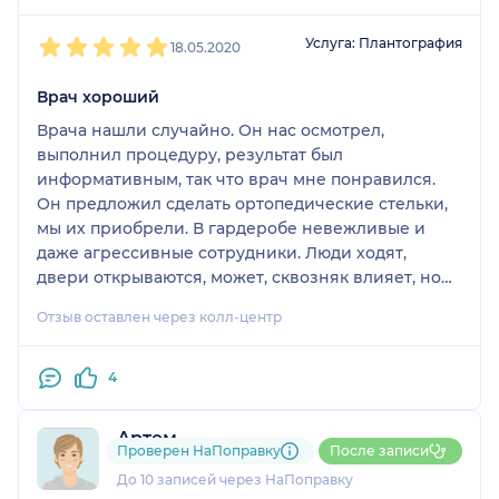
1
2
3
4
5
Услуга: Плантография
18.05.2020
Врач хороший
Врача нашли случайно. Он нас осмотрел,
выполнил процедуру, результат был
информативным, так что врач мне понравился.
Он предложил сделать ортопедические стельки,
мы их приобрели. В гардеробе невежливые и
даже агрессивные сотрудники. Люди ходят,
двери открываются, может, сквозняк влияет, но
так себя вести неправильно. Также была очередь
Отзыв оставлен через колл-центр
при оформлении. В клинике стояли все в одной
куче, мер по соблюдению дистанции
предпринято не было. В целом, все неплохо,
4
кроме скученности.
Артем
Проверен НаПоправку
После записи
1 оценка
До 10 записей через НаПоправку