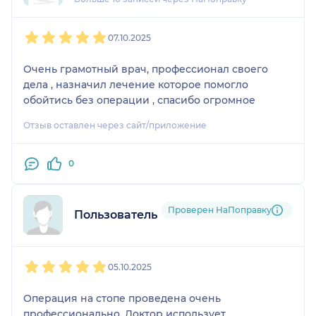
1
2
3
4
5
07.10.2025
Очень грамотный врач, профессионал своего
дела , назначил лечение которое помогло
обойтись без операции , спасибо огромное
Отзыв оставлен через сайт/приложение
0
Проверен НаПоправку
Пользователь НаПоправку
1
2
3
4
5
05.10.2025
Операция на стопе проведена очень
профессионально. Доктор использует