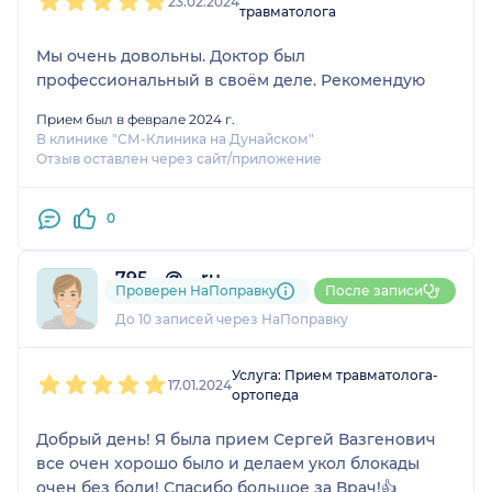
23.02.2024
травматолога
Мы очень довольны. Доктор был
профессиональный в своём деле. Рекомендую
Прием был в феврале 2024 г.
В клинике "СМ-Клиника на Дунайском"
Отзыв оставлен через сайт/приложение
0
795....@....ru
Проверен НаПоправку
После записи
1 отзыв
и
1 оценка
До 10 записей через НаПоправку
1
2
3
4
5
Услуга: Прием травматолога-
17.01.2024
ортопеда
Добрый день! Я была прием Сергей Вазгенович
все очен хорошо было и делаем укол блокады
очен без боли! Спасибо большое за Врач!👍