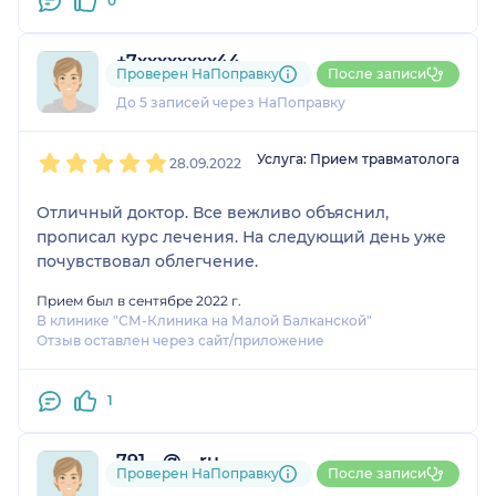
0
+7xxxxxxxx44
Проверен НаПоправку
После записи
1 отзыв
До 5 записей через НаПоправку
1
2
3
4
5
Услуга: Прием травматолога
28.09.2022
Отличный доктор. Все вежливо объяснил,
прописал курс лечения. На следующий день уже
почувствовал облегчение.
Прием был в сентябре 2022 г.
В клинике "СМ-Клиника на Малой Балканской"
Отзыв оставлен через сайт/приложение
1
791....@....ru
Проверен НаПоправку
После записи
1 отзыв