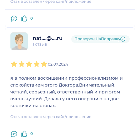
Отзыв оставлен через сайт/приложение
Вашем нелёгком и благородном деле. Желаю
множество благодарных пациентов.
0
nat....@....ru
Проверен НаПоправку
1 отзыв
1
2
3
4
5
02.07.2024
я в полном восхищении профессионализмом и
спокойствием этого Доктора.Внимательный,
четкий, серьезный, ответственный и при этом
очень чуткий. Делала у него операцию на две
косточки на стопах.
Отзыв оставлен через сайт/приложение
0