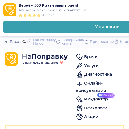
1
2
3
4
5
1
2
3
4
5
1
2
3
4
5
to
Вернём 500 ₽ за первый приём!
Закрыть
Только при записи через наше приложение
content
~13.5 тыс.
Установить
НаПоправку
Подарочная
Город:
Санкт-Петербург
Приложение
Кли
Плюс
карта
Врачи
Услуги
Диагностика
Онлайн-
консультации
ИИ-доктор
Психологи
Акции