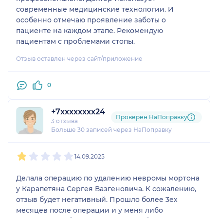
современные медицинские технологии. И
особенно отмечаю проявление заботы о
пациенте на каждом этапе. Рекомендую
пациентам с проблемами стопы.
Отзыв оставлен через сайт/приложение
0
+7xxxxxxxx24
Проверен НаПоправку
3 отзыва
Больше 30 записей через НаПоправку
1
2
3
4
5
14.09.2025
Делала операцию по удалению невромы мортона
у Карапетяна Сергея Вазгеновича. К сожалению,
отзыв будет негативный. Прошло более 3ех
месяцев после операции и у меня либо