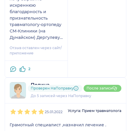
искреннюю
благодарность и
признательность
травматологу-ортопеду
СМ-Клиники (на
Дунайском) Дергулеву
Игорю Олеговичу за
Отзыв оставлен через сайт/
профессионализм и
приложение
отзывчивость при
оказании мне
2
медицинской помощи
по поводу
хронического
Полина
Проверен НаПоправку
После записи
заболевания стопы.
1 отзыв
Особые слова
До 5 записей через НаПоправку
благодарности – за
1
2
3
4
5
качественно
Услуга: Прием травматолога
25.01.2022
проведенную
операцию и чуткое
Грамотный специалист ,назначил лечение .
сопровождение в