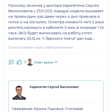
Прохожу лечение у доктора Карапетяна Сергея
Вазгеновича с 27,11-27,12 ,Каждую неделю вызывает
на прием,один раз даже через 4 дня приехала в
гипсе и на костылях. Осмотра никакого нет( 2 раза
ренген),нахожусь в кабинете 5 мин.,в очереди 1-1,5
часа. 28,12 будет выписывать на работу,хотел
выписать 20,12,но "с барского плеча" дал еще
неделю. Нога не сгибается, боли ужасные,
Отзыв оставлен через сайт/приложение
(выписал диклофенак 2 раза в день) сказал надо
ногу разрабатывать, Никаких физиопроцедур, ни
лечебной гимнастики. Такого доктора никому не
2
Ответ врача
желаю. Буду жаловаться заведующему. Короткова
Ирина Львовна 68 лет.
Карапетян Сергей Вазгенович
Уважаемая Ирина Львовна. Учитывая