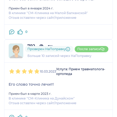
Прием был в январе 2024 г.
В клинике "СМ-Клиника на Малой Балканской"
Отзыв оставлен через сайт/приложение
0
792....@....ru
Проверен НаПоправку
После записи
2 отзыва
Больше 10 записей через НаПоправку
1
2
3
4
5
Услуга: Прием травматолога-
10.03.2023
ортопеда
Его слово точно лечит!
Прием был в марте 2023 г.
В клинике "СМ-Клиника на Дунайском"
Отзыв оставлен через сайт/приложение