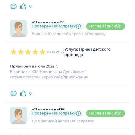
0
+7xxxxxxxx12
Проверен НаПоправку
После записи
1 отзыв
и
3 оценки
Больше 10 записей через НаПоправку
1
2
3
4
5
Услуга: Прием детского
16.06.2022
ортопеда
Прием был в июне 2022 г.
В клинике "СМ-Клиника на Дунайском"
Отзыв оставлен через сайт/приложение
0
+7xxxxxxxx95
Проверен НаПоправку
После записи
3 оценки
До 5 записей через НаПоправку
1
2
3
4
5