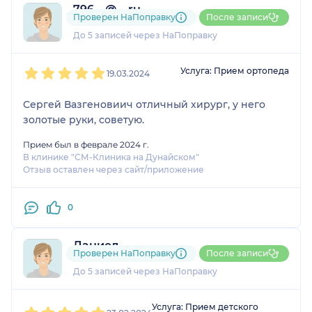
796....@....ru
Проверен НаПоправку
После записи
1 отзыв
До 5 записей через НаПоправку
1
2
3
4
5
Услуга: Прием ортопеда
19.03.2024
Сергей Вазгеновиич отличный хирург, у него
золотые руки, советую.
Прием был в феврале 2024 г.
В клинике "СМ-Клиника на Дунайском"
Отзыв оставлен через сайт/приложение
0
Даниел
Проверен НаПоправку
После записи
2 отзыва
До 5 записей через НаПоправку
1
2
3
4
5
Услуга: Прием детского