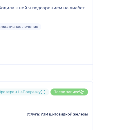
одила к ней ч подозрением на диабет.
ультативное лечение
Проверен НаПоправку
После записи
Услуга: УЗИ щитовидной железы