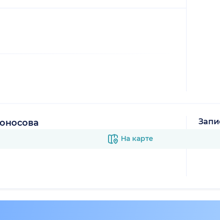
Запи
оносова
В к
На карте