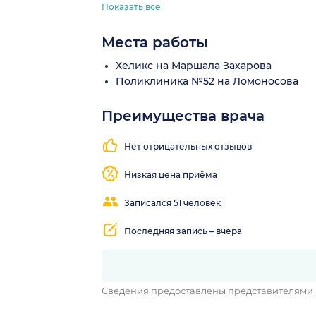
Показать все
Места работы
Хеликс на Маршала Захарова
Поликлиника №52 на Ломоносова
Преимущества врача
Понятные
объяснения
Нет отрицательных отзывов
Низкая цена приёма
Записался 51 человек
Последняя запись – вчера
Сведения предоставлены представителями