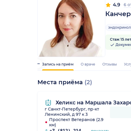
4.9
6 
Канчер
эндокринол
Стаж 15 ле
Докуме
Запись на приём
О враче
Отзывы
Усл
Места приёма
(2)
Хеликс на Маршала Захар
г Санкт-Петербург, пр-кт
Ленинский, д 97 к 3
Проспект Ветеранов (2.9
км)
+7 (812) 214-46-42
показать