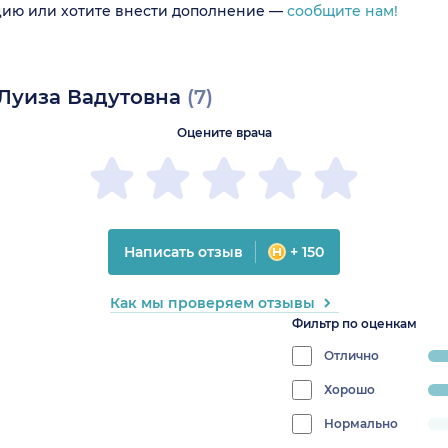
цию или хотите внести дополнение —
сообщите нам!
 Луиза Вадутовна
(7)
Оцените врача
Написать отзыв
+ 150
Как мы проверяем отзывы
Фильтр по оценкам
Отлично
progres
85.7142
Хорошо
progress:
14.285714285714285%
Нормально
progress: