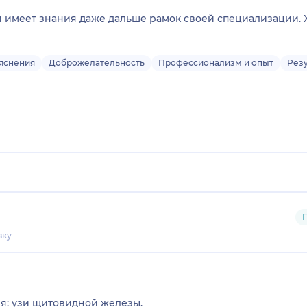
 имеет знания даже дальше рамок своей специализации. Х
яснения
Доброжелательность
Профессионализм и опыт
Рез
вку
я: узи щитовидной железы.