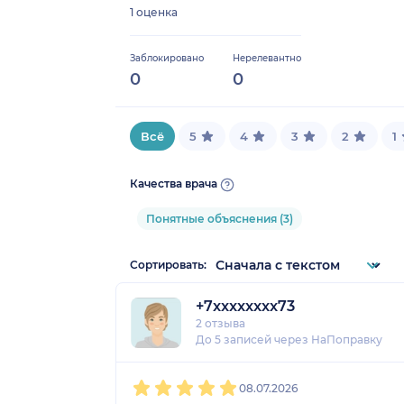
1 оценка
Заблокировано
Нерелевантно
0
0
Всё
5
4
3
2
1
Качества врача
Понятные объяснения (3)
Сортировать:
+7xxxxxxxx73
2 отзыва
До 5 записей через НаПоправку
1
2
3
4
5
08.07.2026