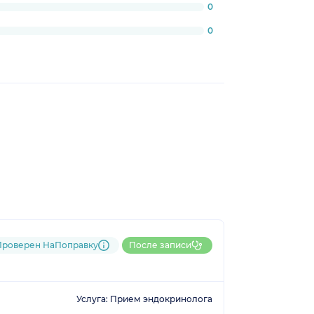
0
0
Проверен НаПоправку
После записи
Услуга: Прием эндокринолога