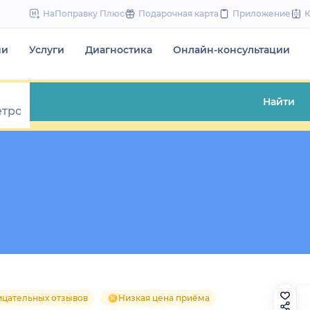
to
НаПоправку Плюс
Подарочная карта
Приложение
content
чи
Услуги
Диагностика
Онлайн-консультации
Найти
ицательных отзывов
Низкая цена приёма