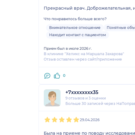
Прекрасный врач. Доброжелательная, и
Что понравилось больше всего?
Внимательное отношение
Понятные объ
Находит контакт с пациентом
Прием был в июле 2026 г.
В клинике "Хеликс на Маршала Захарова"
Отзыв оставлен через сайт/приложение
0
+7xxxxxxxx35
9 отзывов
и
3 оценки
Больше 30 записей через НаПопра
1
2
3
4
5
29.04.2026
Была на приеме по поводу исследовани