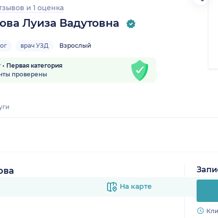
отзывов
и
1 оценка
ова Луиза Вадутовна
ог
врач УЗД
Взрослый
т
Первая категория
нты проверены
уги
Запи
ова
На карте
Кли