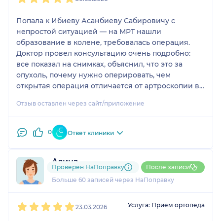
Попала к Ибиеву Асанбиеву Сабировичу с
непростой ситуацией — на МРТ нашли
образование в колене, требовалась операция.
Доктор провел консультацию очень подробно:
все показал на снимках, объяснил, что это за
опухоль, почему нужно оперировать, чем
открытая операция отличается от артроскопии в
моем случае. Отвечал на вопросы терпеливо и
Отзыв оставлен через сайт/приложение
понятно, даже для неподготовленного человека.
Очень приятный в общении, располагает к себе,
профессионал своего дела.
0
Ответ клиники
Алина
Проверен НаПоправку
После записи
13 отзывов
и
13 оценок
Больше 60 записей через НаПоправку
1
2
3
4
5
Услуга: Прием ортопеда
23.03.2026