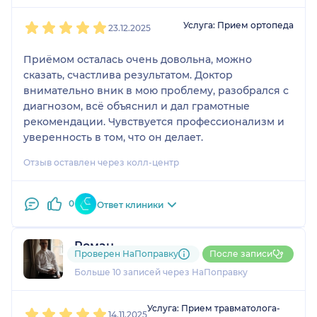
1
2
3
4
5
Услуга: Прием ортопеда
23.12.2025
Приёмом осталась очень довольна, можно
сказать, счастлива результатом. Доктор
внимательно вник в мою проблему, разобрался с
диагнозом, всё объяснил и дал грамотные
рекомендации. Чувствуется профессионализм и
уверенность в том, что он делает.
Отзыв оставлен через колл-центр
0
Ответ клиники
Роман
Проверен НаПоправку
После записи
1 отзыв
и
2 оценки
Больше 10 записей через НаПоправку
1
2
3
4
5
Услуга: Прием травматолога-
14.11.2025