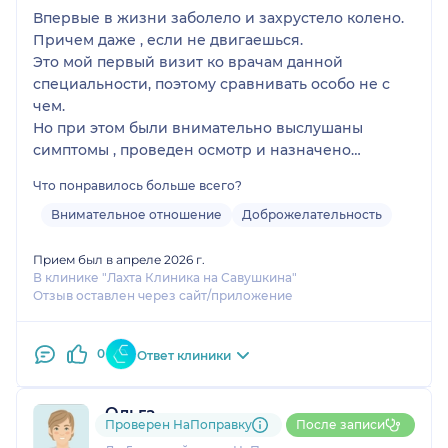
проводят плановые
Впервые в жизни заболело и захрустело колено.
операции,
Причем даже , если не двигаешься.
замечательное:
Это мой первый визит ко врачам данной
небольшое, уютное,
специальности, поэтому сравнивать особо не с
безукоризненно
чем.
чистое. Отзывчивый и
Но при этом были внимательно выслушаны
внимательный
симптомы , проведен осмотр и назначено
персонал. В палате
комплексное лечение и процедуры .
Что понравилось больше всего?
есть санузел, что очень
После приема я стала спокойнее .
удобно, особенно,
По результатам лечения пойду на повторный
Внимательное отношение
Доброжелательность
когда каждый шаг
прием
после операции
Прием был в апреле 2026 г.
напоминал мне
В клинике "Лахта Клиника на Савушкина"
Отзыв оставлен через сайт/приложение
героиню сказки
Русалочка, когда ей
вместо хвоста
0
Ответ клиники
подарили ноги....
Огромное спасибо
коллективу,
Ольга
Проверен НаПоправку
После записи
творческих успехов и
1 отзыв