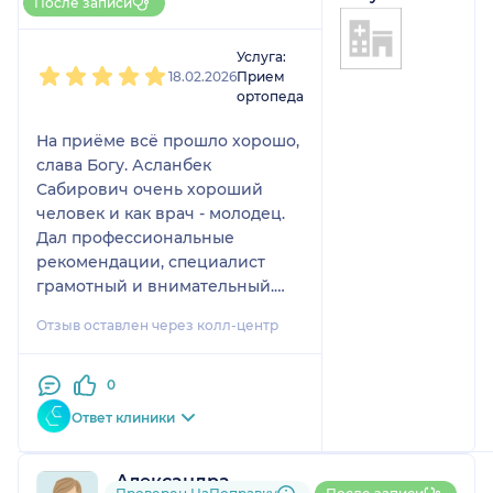
После записи
1
2
3
4
5
Услуга:
18.02.2026
Прием
ортопеда
На приёме всё прошло хорошо,
слава Богу. Асланбек
Сабирович очень хороший
человек и как врач - молодец.
Дал профессиональные
рекомендации, специалист
грамотный и внимательный.
Выбирали клинику по совету, а
Отзыв оставлен через колл-центр
уже потом остановились
именно на этом докторе.
Приёмом остались довольны,
0
впечатление положительное.
Ответ клиники
Сама клиника тоже
понравилась: всё организовано
нормально, сотрудники
Александра