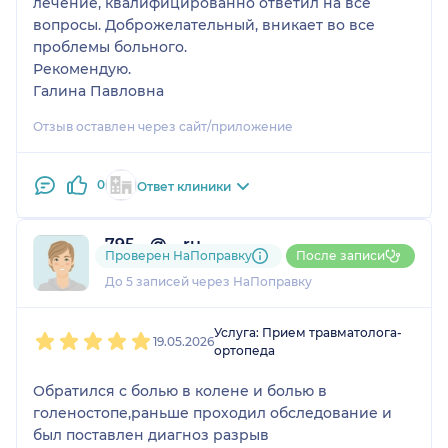
лечение, квалифицированно ответил на все
вопросы. Доброжелательный, вникает во все
проблемы больного.
Рекомендую.
Галина Павловна
Отзыв оставлен через сайт/приложение
0
Ответ клиники
795....@....ru
Проверен НаПоправку
После записи
1 отзыв
До 5 записей через НаПоправку
1
2
3
4
5
Услуга: Прием травматолога-
19.05.2026
ортопеда
Обратился с болью в колене и болью в
голеностопе,раньше проходил обследование и
был поставлен диагноз разрыв