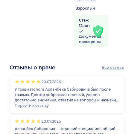
Взрослый
Стаж
12 лет
Документы
проверены
Отзывы о враче
Все отзывы
1
2
3
4
5
1
2
3
4
5
1
2
3
4
5
1
2
3
4
5
20.07.2026
У травматолога Асланбека Сабировича был после
травмы. Доктор доброжелательный, уделил
достаточно внимания, ответил на вопросы и назначил
лечение. Ударно-волновая терапия помогла уже
Перейти к отзыву
после первого приёма.
20.07.2026
Асланбек Сабирович — хороший специалист, общий