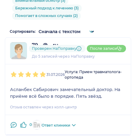
Внимательный осмотр (5)
Бережный подход к лечению (3)
Помогает в сложных случаях (2)
Сортировать:
79....@....ru
Проверен НаПоправку
После записи
1 отзыв
До 5 записей через НаПоправку
1
2
3
4
5
Услуга: Прием травматолога-
31.07.2026
ортопеда
Асланбек Сабирович замечательный доктор. На
приёме всё было в порядке. Пять звёзд.
Отзыв оставлен через колл-центр
0
Ответ клиники