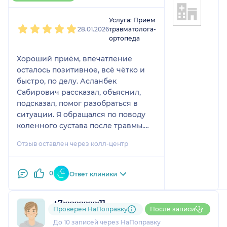
1
2
3
4
5
Услуга: Прием
28.01.2026
травматолога-
ортопеда
Хороший приём, впечатление
осталось позитивное, всё чётко и
быстро, по делу. Асланбек
Сабирович рассказал, объяснил,
подсказал, помог разобраться в
ситуации. Я обращался по поводу
коленного сустава после травмы.
Проверили состояние, сделали
Отзыв оставлен через колл-центр
осмотр, всё обсудили. Выяснилось,
что проблема более комплексная,
операция возможна, но она не
0
Ответ клиники
срочная, поэтому пока наблюдаю,
смотрю, как дальше будут
+7xxxxxxxx11
развиваться события. Все вопросы,
Проверен НаПоправку
После записи
2 отзыва
которые меня интересовали, на
До 10 записей через НаПоправку
приёме мы успели обсудить,