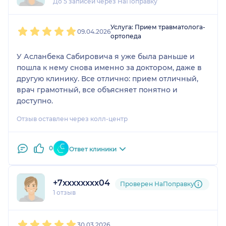
До 5 записей через НаПоправку
замечательных
пациентов.
1
2
3
4
5
Услуга: Прием травматолога-
09.04.2026
ортопеда
У Асланбека Сабировича я уже была раньше и
пошла к нему снова именно за доктором, даже в
другую клинику. Все отлично: прием отличный,
врач грамотный, все объясняет понятно и
доступно.
Отзыв оставлен через колл-центр
0
Ответ клиники
+7xxxxxxxx04
Проверен НаПоправку
1 отзыв
1
2
3
4
5
30.03.2026