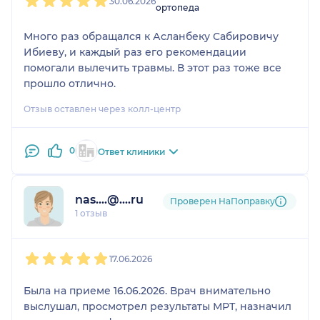
30.06.2026
ортопеда
Много раз обращался к Асланбеку Сабировичу
Ибиеву, и каждый раз его рекомендации
помогали вылечить травмы. В этот раз тоже все
прошло отлично.
Отзыв оставлен через колл-центр
0
Ответ клиники
nas....@....ru
Проверен НаПоправку
1 отзыв
1
2
3
4
5
17.06.2026
Была на приеме 16.06.2026. Врач внимательно
выслушал, просмотрел результаты МРТ, назначил