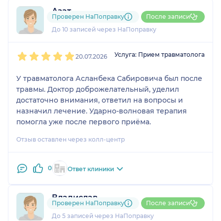
Азат
Проверен НаПоправку
После записи
3 отзыва
До 10 записей через НаПоправку
1
2
3
4
5
Услуга: Прием травматолога
20.07.2026
У травматолога Асланбека Сабировича был после
травмы. Доктор доброжелательный, уделил
достаточно внимания, ответил на вопросы и
назначил лечение. Ударно-волновая терапия
помогла уже после первого приёма.
Отзыв оставлен через колл-центр
0
Ответ клиники
Владислав
Проверен НаПоправку
После записи
2 отзыва
До 5 записей через НаПоправку