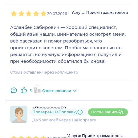
1
2
3
4
5
Услуга: Прием травматолога
20.07.2026
Асланбек Сабирович — хороший специалист,
общий язык нашли. Внимательно осмотрел меня,
всё рассказал и помог разобраться, что
происходит с коленом. Проблема полностью не
решается, но нужную информацию я получил и
при необходимости обратился бы снова.
Отзыв оставлен через колл-центр
0
Ответ клиники
+7xxxxxxxx52
Проверен НаПоправку
После записи
1 отзыв
До 5 записей через НаПоправку
1
2
3
4
5
Услуга: Прием травматолога-