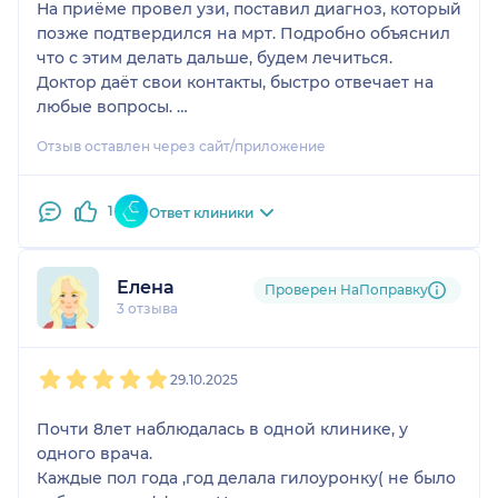
про эффективность методов, понравилось что у
На приёме провел узи, поставил диагноз, который
врача есть опыт в решение данного вопроса.
позже подтвердился на мрт. Подробно объяснил
что с этим делать дальше, будем лечиться.
Доктор даёт свои контакты, быстро отвечает на
любые вопросы.
Доктор определённо вызывает доверие и
Отзыв оставлен через сайт/приложение
желание рекомендовать его знакомым.
1
Ответ клиники
Елена
Проверен НаПоправку
3 отзыва
1
2
3
4
5
29.10.2025
Почти 8лет наблюдалась в одной клинике, у
одного врача.
Каждые пол года ,год делала гилоуронку( не было