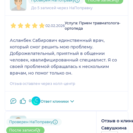
Проверен НаПоправку
После записи
молодцы. Оценка приёму самая
1 отзыв
До 5 записей через НаПоправку
высокая.
1
2
3
4
5
Услуга: Прием травматолога-
02.02.2026
ортопеда
Асланбек Сабирович единственный врач,
который смог решить мою проблему.
Доброжелательный, приятный в общении
человек, квалифицированный специалист. Я со
своей проблемой обращалась к нескольким
врачам, но помог только он.
Отзыв оставлен через колл-центр
0
Ответ клиники
Отзыв о клин
792....@....ru
Проверен НаПоправку
1 отзыв
Савушкина
После записи