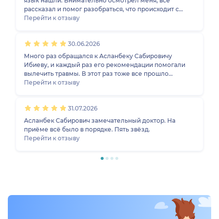
язык нашли. Внимательно осмотрел меня, всё
рассказал и помог разобраться, что происходит с
коленом. Проблема полностью не решается, но
Перейти к отзыву
нужную информацию я получил и при необходимости
обратился бы снова.
30.06.2026
Много раз обращался к Асланбеку Сабировичу
Ибиеву, и каждый раз его рекомендации помогали
вылечить травмы. В этот раз тоже все прошло
отлично.
Перейти к отзыву
31.07.2026
Асланбек Сабирович замечательный доктор. На
приёме всё было в порядке. Пять звёзд.
Перейти к отзыву