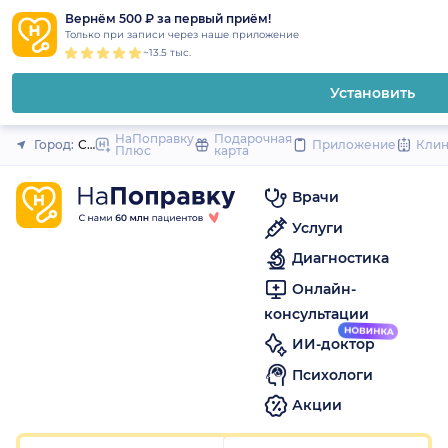
1
2
3
4
5
1
2
3
4
5
1
2
3
4
5
to
Вернём 500 ₽ за первый приём!
Закрыть
Только при записи через наше приложение
content
~13.5 тыс.
Установить
НаПоправку
Подарочная
Город:
Санкт-Петербург
Приложение
Кли
Плюс
карта
Врачи
Услуги
Диагностика
Онлайн-
консультации
ИИ-доктор
Психологи
Акции