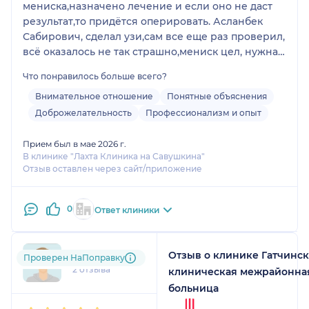
мениска,назначено лечение и если оно не даст
результат,то придётся оперировать. Асланбек
Сабирович, сделал узи,сам все еще раз проверил,
всё оказалось не так страшно,мениск цел, нужна
физиотерапия и лечение. По поводу голеностопа
Что понравилось больше всего?
тоже сделал узи и назначил лечение и дал
рекомендации, дал свои контакты для
Внимательное отношение
Понятные объяснения
консультации. Очень внимательный и
Доброжелательность
Профессионализм и опыт
доброжелательный врач. Буду лечиться и
надеюсь всё пройдёт. Побольше бы таких врачей.
Прием был в мае 2026 г.
В клинике "Лахта Клиника на Савушкина"
Большое спасибо!
Отзыв оставлен через сайт/приложение
0
Ответ клиники
Отзыв о клинике Гатчинск
Ann....@....ru
Проверен НаПоправку
2 отзыва
клиническая межрайонна
больница
1
2
3
4
5