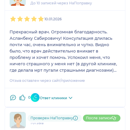
До 10 записей через НаПоправку
1
2
3
4
5
10.01.2026
Прекрасный врач. Огромная благодарность.
Асланбеку Сабировичу! Консультация длилась
почти час, очень внимательно и чутко. Видно
было, что врач действительно вникает в
проблему и хочет помочь. Успокоил меня, что
ничего страшного у меня нет (в другой клинике,
где делала мрт пугали страшными диагнозами)
как оказалось-простое растяжение. Выписал
Отзыв оставлен через сайт/приложение
грамотное недорогое лечение, которое помогает.
Провел тщательный осмотр и сделал узи колена,
которое входило в стоимость консультации. Дал
0
Ответ клиники
много советов. Давно не встречала таких
чудесных врачей!
791....@....ru
Проверен НаПоправку
После записи
1 отзыв