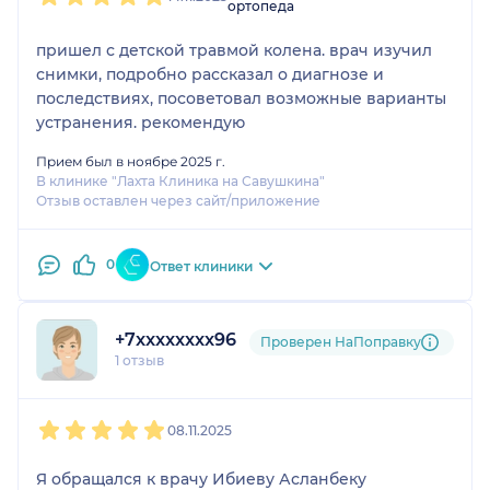
ортопеда
пришел с детской травмой колена. врач изучил
снимки, подробно рассказал о диагнозе и
последствиях, посоветовал возможные варианты
устранения. рекомендую
Прием был в ноябре 2025 г.
В клинике "Лахта Клиника на Савушкина"
Отзыв оставлен через сайт/приложение
0
Ответ клиники
+7xxxxxxxx96
Проверен НаПоправку
1 отзыв
1
2
3
4
5
08.11.2025
Я обращался к врачу Ибиеву Асланбеку