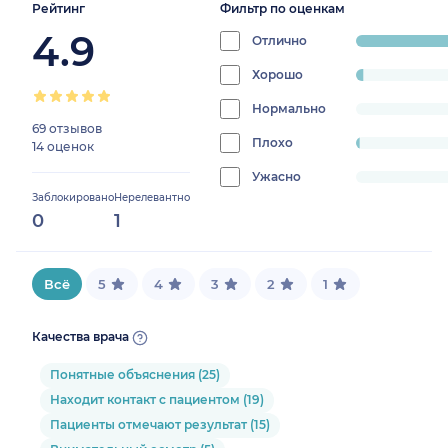
Рейтинг
Фильтр по оценкам
4.9
Отлично
progress:
96.38554216
Хорошо
progress:
2.4096385542168677%
Нормально
progress:
69 отзывов
0%
Плохо
progress:
14 оценок
1.2048192771084338%
Ужасно
progress:
Заблокировано
Нерелевантно
0%
0
1
Всё
5
4
3
2
1
Качества врача
Понятные объяснения (25)
Находит контакт с пациентом (19)
Пациенты отмечают результат (15)