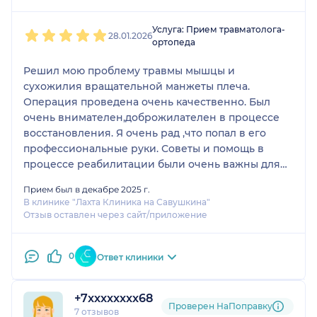
времени было достаточно. К врачу
1
2
3
4
5
я попал по рекомендациям и по
Услуга: Прием травматолога-
28.01.2026
ортопеда
оценкам, Лахта Клинику посещаю
не первый раз, в целом качество
Решил мою проблему травмы мышцы и
услуг мне нравится. Если в
сухожилия вращательной манжеты плеча.
дальнейшем решу, что всё-таки
Операция проведена очень качественно. Был
нужно делать операцию,
очень внимателен,доброжилателен в процессе
обращаться планирую именно к
восстановления. Я очень рад ,что попал в его
этому доктору. Клиника меня тоже
профессиональные руки. Советы и помощь в
устраивает. Администраторы
процессе реабилитации были очень важны для
вежливые, на ресепшене
меня. Рекомендую обращаться к нему по
приветливые, всё организовано
Прием был в декабре 2025 г.
проблемам с суставами.
хорошо. Было бы вообще
В клинике "Лахта Клиника на Савушкина"
Отзыв оставлен через сайт/приложение
замечательно, если бы открылись
ещё и на юге города.
0
Ответ клиники
+7xxxxxxxx68
Проверен НаПоправку
7 отзывов