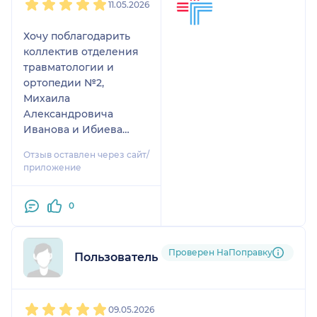
11.05.2026
Хочу поблагодарить
коллектив отделения
травматологии и
ортопедии №2,
Михаила
Александровича
Иванова и Ибиева
Асламбека Сабировича
Отзыв оставлен через сайт/
за качественно
приложение
выполненную.
5 марта 2026 г мне
0
провели операцию по
артроскопии
коленного сустава. Все
Проверен НаПоправку
прошло быстро, чётко
Пользователь НаПоправку
и слаженно. От
поступления до
1
2
3
4
5
выписки. Понравилось,
09.05.2026
что саму операцию