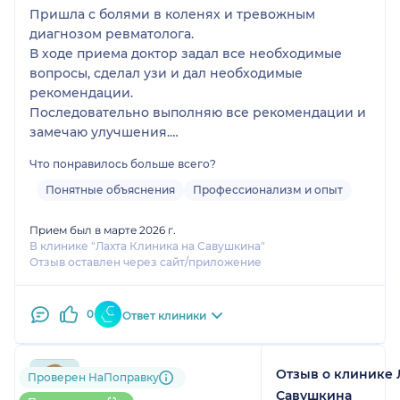
Пришла с болями в коленях и тревожным
диагнозом ревматолога.
В ходе приема доктор задал все необходимые
вопросы, сделал узи и дал необходимые
рекомендации.
Последовательно выполняю все рекомендации и
замечаю улучшения.
Все оказалось не так страшно
Что понравилось больше всего?
Рекомендую доктора, как опытного
профессионала, внимательного и
Понятные объяснения
Профессионализм и опыт
доброжелательного человека.
P.S. диагноз ревматолога не подтвердился
Прием был в марте 2026 г.
В клинике "Лахта Клиника на Савушкина"
Отзыв оставлен через сайт/приложение
0
Ответ клиники
Отзыв о клинике 
791....@....ru
Проверен НаПоправку
1 отзыв
Савушкина