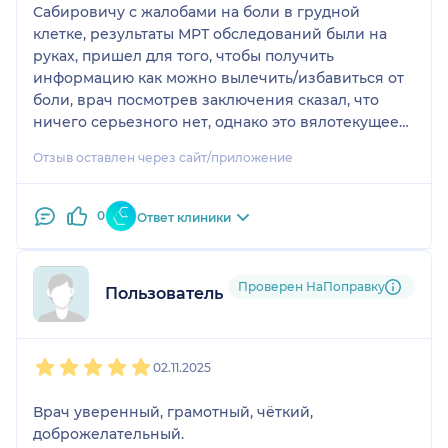
Сабировичу с жалобами на боли в грудной
клетке, результаты МРТ обследований были на
руках, пришел для того, чтобы получить
информацию как можно вылечить/избавиться от
боли, врач посмотрев заключения сказал, что
ничего серьезного нет, однако это вялотекущее
заболевание, которое опасности не несет, но
Отзыв оставлен через сайт/приложение
приносит существенный дискомфорт человку
(синдром Титце), рассказал про то какие методы
лечения есть, обсудили какие варианты лечения
0
Ответ клиники
существуют, и посоветовал вариант который
действительно мне помог (укол под УЗИ), хотя
другие врачи (несколько) советовали лечение на
Проверен НаПоправку
Пользователь НаПоправку
таблетках, которое мне совершенно не помогало.
Благодарен врачу за то что взял ответственнось
предложить более непопулярный вариант
1
2
3
4
5
лечения (хотя никаких побочек от него нет) и в
02.11.2025
итоге это мне помогло, проинформировал
абсолютно про все способы лечения + подробно
Врач уверенный, грамотный, чёткий,
описал возможный результат каждого и рассказал
доброжелательный.