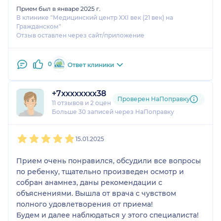
Прием был в январе 2025 г.
В клинике "Медицинский центр XXI век (21 век) на
Гражданском"
Отзыв оставлен через сайт/приложение
0
Ответ клиники
+7xxxxxxxx38
Проверен НаПоправку
11 отзывов
и
2 оценки
Больше 30 записей через НаПоправку
1
2
3
4
5
15.01.2025
Прием очень понравился, обсудили все вопросы
по ребенку, тщательно произведен осмотр и
собран анамнез, даны рекомендации с
объяснениями. Вышла от врача с чувством
полного удовлетворения от приема!
Будем и далее наблюдаться у этого специалиста!