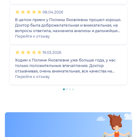
пройдёт! Но Полина Яковлевна подробно объяснила
в чём может быть проблема, назначила
08.04.2026
дополнительные обследования и назначила лечение.
Нам она очень понравилась, я думаю мы нашли
В целом прием у Полины Яковлевны прошел хорошо.
своего врача! Будем ходить только к ней!
Доктор была доброжелательная и внимательная, на
вопросы ответила, назначила анализы и дальнейшие
рекомендации. Пока были только на одном приеме,
Перейти к отзыву
поэтому по результату рано говорить, но первое
впечатление хорошее.
19.03.2026
Ходим к Полине Яковлевне уже больше года, у нас
только положительные впечатления. Доктор
отзывчивая, очень внимательная, все качества на
высшем уровне. И дальше будем её посещать.
Перейти к отзыву