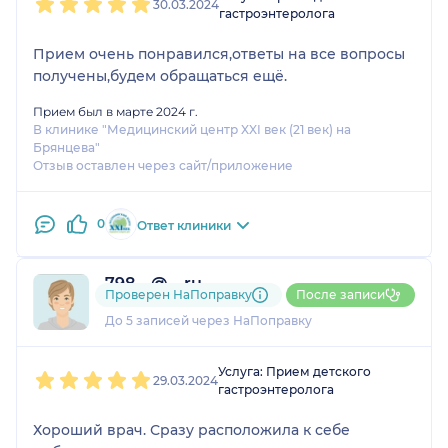
30.03.2024
гастроэнтеролога
Прием очень понравился,ответы на все вопросы
получены,будем обращаться ещё.
Прием был в марте 2024 г.
В клинике "Медицинский центр XXI век (21 век) на
Брянцева"
Отзыв оставлен через сайт/приложение
0
Ответ клиники
798....@....ru
Проверен НаПоправку
После записи
1 отзыв
До 5 записей через НаПоправку
1
2
3
4
5
Услуга: Прием детского
29.03.2024
гастроэнтеролога
Хороший врач. Сразу расположила к себе