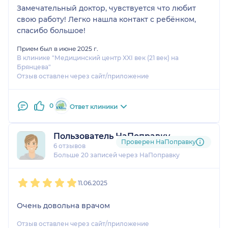
Замечательный доктор, чувствуется что любит
свою работу! Легко нашла контакт с ребёнком,
спасибо большое!
Прием был в июне 2025 г.
В клинике "Медицинский центр XXI век (21 век) на
Брянцева"
Отзыв оставлен через сайт/приложение
0
Ответ клиники
Пользователь НаПоправку
Проверен НаПоправку
6 отзывов
Больше 20 записей через НаПоправку
1
2
3
4
5
11.06.2025
Очень довольна врачом
Отзыв оставлен через сайт/приложение