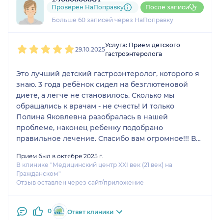
+7xxxxxxx83
Проверен НаПоправку
После записи
24 отзыва
и
1 оценка
Больше 60 записей через НаПоправку
1
2
3
4
5
Услуга: Прием детского
29.10.2025
гастроэнтеролога
Это лучший детский гастроэнтеролог, которого я
знаю. 3 года ребёнок сидел на безглютеновой
диете, а легче не становилось. Сколько мы
обращались к врачам - не счесть! И только
Полина Яковлевна разобралась в нашей
проблеме, наконец ребенку подобрано
правильное лечение. Спасибо вам огромное!!! Вы
лучший врач!
Прием был в октябре 2025 г.
В клинике "Медицинский центр XXI век (21 век) на
Гражданском"
Отзыв оставлен через сайт/приложение
0
Ответ клиники