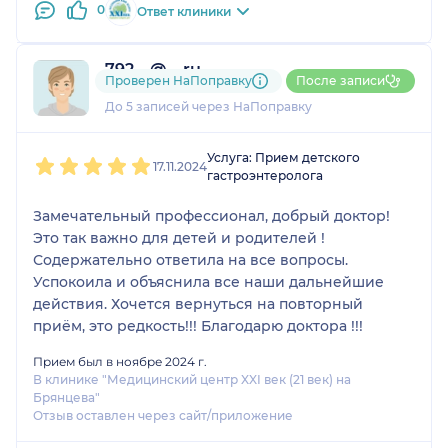
0
Ответ клиники
792....@....ru
Проверен НаПоправку
После записи
2 отзыва
и
1 оценка
До 5 записей через НаПоправку
1
2
3
4
5
Услуга: Прием детского
17.11.2024
гастроэнтеролога
Замечательный профессионал, добрый доктор!
Это так важно для детей и родителей !
Содержательно ответила на все вопросы.
Успокоила и объяснила все наши дальнейшие
действия. Хочется вернуться на повторный
приём, это редкость!!! Благодарю доктора !!!
Прием был в ноябре 2024 г.
В клинике "Медицинский центр XXI век (21 век) на
Брянцева"
Отзыв оставлен через сайт/приложение