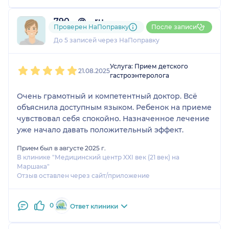
790....@....ru
Проверен НаПоправку
После записи
1 отзыв
До 5 записей через НаПоправку
1
2
3
4
5
Услуга: Прием детского
21.08.2025
гастроэнтеролога
Очень грамотный и компетентный доктор. Всё
объяснила доступным языком. Ребенок на приеме
чувствовал себя спокойно. Назначенное лечение
уже начало давать положительный эффект.
Прием был в августе 2025 г.
В клинике "Медицинский центр XXI век (21 век) на
Маршака"
Отзыв оставлен через сайт/приложение
0
Ответ клиники