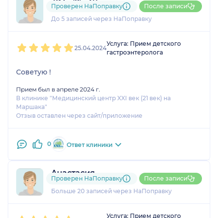
792....@....ru
Проверен НаПоправку
После записи
1 отзыв
До 5 записей через НаПоправку
1
2
3
4
5
Услуга: Прием детского
25.04.2024
гастроэнтеролога
Советую !
Прием был в апреле 2024 г.
В клинике "Медицинский центр XXI век (21 век) на
Маршака"
Отзыв оставлен через сайт/приложение
0
Ответ клиники
Анастасия
Проверен НаПоправку
После записи
2 отзыва
Больше 20 записей через НаПоправку
1
2
3
4
5
Услуга: Прием детского