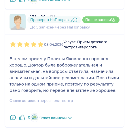
79....@....ru
Проверен НаПоправку
После записи
1 отзыв
До 5 записей через НаПоправку
1
2
3
4
5
Услуга: Прием детского
08.04.2026
гастроэнтеролога
В целом прием у Полины Яковлевны прошел
хорошо. Доктор была доброжелательная и
внимательная, на вопросы ответила, назначила
анализы и дальнейшие рекомендации. Пока были
только на одном приеме, поэтому по результату
рано говорить, но первое впечатление хорошее.
Отзыв оставлен через колл-центр
0
Ответ клиники