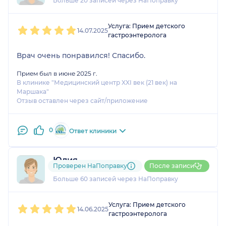
Больше 20 записей через НаПоправку
1
2
3
4
5
Услуга: Прием детского
14.07.2025
гастроэнтеролога
Врач очень понравился! Спасибо.
Прием был в июне 2025 г.
В клинике "Медицинский центр XXI век (21 век) на
Маршака"
Отзыв оставлен через сайт/приложение
0
Ответ клиники
Юлия
Проверен НаПоправку
После записи
11 отзывов
и
1 оценка
Больше 60 записей через НаПоправку
1
2
3
4
5
Услуга: Прием детского
14.06.2025
гастроэнтеролога