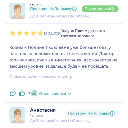
Инга
Проверен НаПоправку
После записи
1 отзыв
и
1 оценка
До 10 записей через НаПоправку
1
2
3
4
5
Услуга: Прием детского
19.03.2026
гастроэнтеролога
Ходим к Полине Яковлевне уже больше года, у
нас только положительные впечатления. Доктор
отзывчивая, очень внимательная, все качества на
высшем уровне. И дальше будем её посещать.
Отзыв оставлен через колл-центр
0
Ответ клиники
Анастасия
Проверен НаПоправку
1 отзыв
До 10 записей через НаПоправку