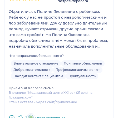
гастроэнтеролога
Обратились к Полине Яковлевне с ребёнком.
Ребёнок у нас не простой с неврологическими и
лор заболеваниями, дочку довольно длительный
период мучают отрыжки, другие врачи сказали
что само пройдёт! Но Полина Яковлевна
подробно объяснила в чём может быть проблема,
назначила дополнительные обследования и
назначила лечение. Нам она очень понравилась,
Что понравилось больше всего?
я думаю мы нашли своего врача! Будем ходить
только к ней!
Внимательное отношение
Понятные объяснения
Доброжелательность
Профессионализм и опыт
Находит контакт с пациентом
Пунктуальность
Прием был в апреле 2026 г.
В клинике "Медицинский центр XXI век (21 век) на
Гражданском"
Отзыв оставлен через сайт/приложение
1
Ответ клиники