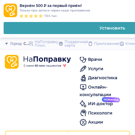
1
2
3
4
5
1
2
3
4
5
1
2
3
4
5
to
Вернём 500 ₽ за первый приём!
Закрыть
Только при записи через наше приложение
content
~13.5 тыс.
Установить
НаПоправку
Подарочная
Город:
Санкт-Петербург
Приложение
Кли
Плюс
карта
Врачи
Услуги
Диагностика
Онлайн-
консультации
ИИ-доктор
Психологи
Акции