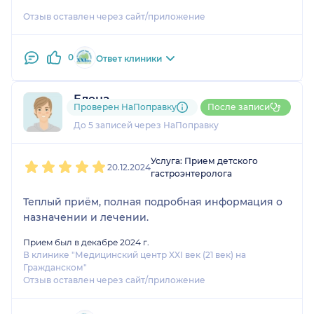
Отзыв оставлен через сайт/приложение
0
Ответ клиники
Елена
Проверен НаПоправку
После записи
1 отзыв
До 5 записей через НаПоправку
1
2
3
4
5
Услуга: Прием детского
20.12.2024
гастроэнтеролога
Теплый приём, полная подробная информация о
назначении и лечении.
Прием был в декабре 2024 г.
В клинике "Медицинский центр XXI век (21 век) на
Гражданском"
Отзыв оставлен через сайт/приложение