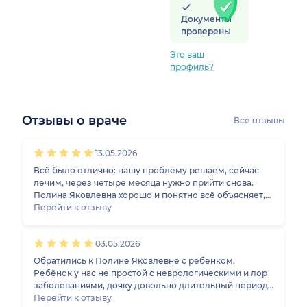
Документы
проверены
Это ваш
профиль?
Отзывы о враче
Все отзывы
1
2
3
4
5
1
2
3
4
5
1
2
3
4
5
1
2
3
4
5
13.05.2026
Всё было отлично: нашу проблему решаем, сейчас
лечим, через четыре месяца нужно прийти снова.
Полина Яковлевна хорошо и понятно всё объясняет,
отвечает на вопросы. Ещё она помогла с витамином
Перейти к отзыву
D, хотя как гастроэнтеролог, наверное, не обязана
была это решать, расписала сколько и сколько
03.05.2026
месяцев принимать, так что не пришлось ехать ещё и
к педиатру. Я однозначно её рекомендую и сама буду
Обратились к Полине Яковлевне с ребёнком.
к ней ходить, у меня четверо детей.
Ребёнок у нас не простой с неврологическими и лор
заболеваниями, дочку довольно длительный период
мучают отрыжки, другие врачи сказали что само
Перейти к отзыву