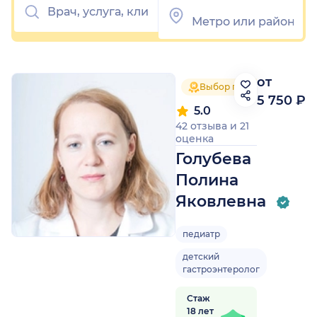
от
Выбор пациентов 2025
5 750 ₽
5.0
42 отзыва
и
21
оценка
Голубева
Полина
Яковлевна
педиатр
детский
гастроэнтеролог
Стаж
18 лет