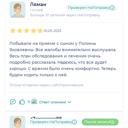
Ляман
Проверен НаПоправку
1 отзыв
Больше 10 записей через НаПоправку
1
2
3
4
5
01.05.2025
Побывали на приеме с сыном у Полины
Яковлевны. Все жалобы внимательно выслушала.
Весь план обследования и лечения очень
подробно рассказала. Надеюсь, что все дудет
хорошо. С врачом было очень комфортно. Теперь
будем ходить только к ней.
Отзыв оставлен через сайт/приложение
0
Ответ клиники
+7xxxxxxxx88
Проверен НаПоправку
После записи
1 отзыв