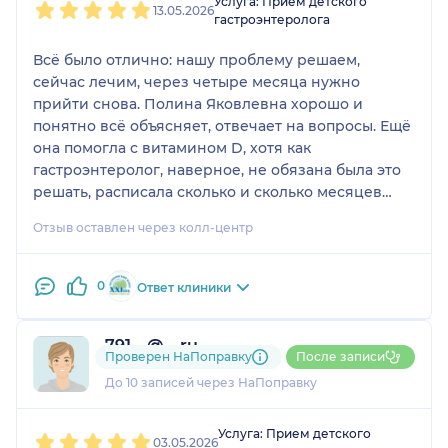
Услуга: Прием детского
13.05.2026
гастроэнтеролога
Всё было отлично: нашу проблему решаем,
сейчас лечим, через четыре месяца нужно
прийти снова. Полина Яковлевна хорошо и
понятно всё объясняет, отвечает на вопросы. Ещё
она помогла с витамином D, хотя как
гастроэнтеролог, наверное, не обязана была это
решать, расписала сколько и сколько месяцев
принимать, так что не пришлось ехать ещё и к
Отзыв оставлен через колл-центр
педиатру. Я однозначно её рекомендую и сама
буду к ней ходить, у меня четверо детей.
0
Ответ клиники
791....@....ru
Проверен НаПоправку
После записи
3 отзыва
До 10 записей через НаПоправку
1
2
3
4
5
Услуга: Прием детского
03.05.2026