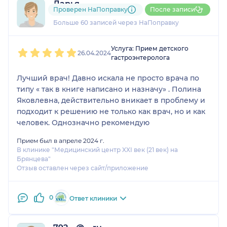
Дарья
Проверен НаПоправку
После записи
15 отзывов
Больше 60 записей через НаПоправку
1
2
3
4
5
Услуга: Прием детского
26.04.2024
гастроэнтеролога
Лучший врач! Давно искала не просто врача по
типу « так в книге написано и назначу» . Полина
Яковлевна, действительно вникает в проблему и
подходит к решению не только как врач, но и как
человек. Однозначно рекомендую
Прием был в апреле 2024 г.
В клинике "Медицинский центр XXI век (21 век) на
Брянцева"
Отзыв оставлен через сайт/приложение
0
Ответ клиники