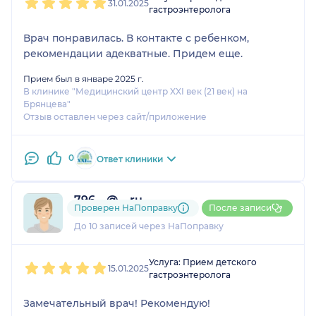
31.01.2025
гастроэнтеролога
Врач понравилась. В контакте с ребенком,
рекомендации адекватные. Придем еще.
Прием был в январе 2025 г.
В клинике "Медицинский центр XXI век (21 век) на
Брянцева"
Отзыв оставлен через сайт/приложение
0
Ответ клиники
796....@....ru
Проверен НаПоправку
После записи
3 отзыва
До 10 записей через НаПоправку
1
2
3
4
5
Услуга: Прием детского
15.01.2025
гастроэнтеролога
Замечательный врач! Рекомендую!