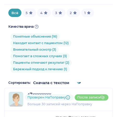
Всё
5
4
3
2
1
Качества врача
Понятные объяснения (16)
Находит контакт с пациентом (12)
Внимательный осмотр (3)
Помогает в сложных случаях (3)
Пациенты отмечают результат (2)
Бережный подход к лечению (1)
Сортировать:
+7xxxxxxxx
Проверен НаПоправку
После записи
12 отзывов
и
4 оценки
Больше 30 записей через НаПоправку
1
2
3
4
5