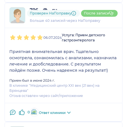
796....@....ru
Проверен НаПоправку
После записи
13 отзывов
Больше 40 записей через НаПоправку
1
2
3
4
5
Услуга: Прием детского
06.07.2024
гастроэнтеролога
Приятная внимательная врач. Тщательно
осмотрела, ознакомилась с анализами, назначила
лечение и дообследование. С результатом
пойдём позже. Очень надеемся на результат!)
Прием был в июне 2024 г.
В клинике "Медицинский центр XXI век (21 век) на
Брянцева"
Отзыв оставлен через сайт/приложение
0
Ответ клиники