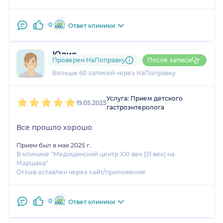
0
Ответ клиники
Юлия
Проверен НаПоправку
После записи
9 отзывов
и
1 оценка
Больше 60 записей через НаПоправку
1
2
3
4
5
Услуга: Прием детского
19.05.2025
гастроэнтеролога
Все прошло хорошо
Прием был в мае 2025 г.
В клинике "Медицинский центр XXI век (21 век) на
Маршака"
Отзыв оставлен через сайт/приложение
0
Ответ клиники