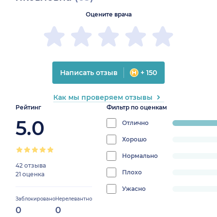
Оцените врача
Написать отзыв
+ 150
Как мы проверяем отзывы
Рейтинг
Фильтр по оценкам
5.0
Отлично
progress:
100%
Хорошо
progress:
0%
Нормально
progress:
42 отзыва
0%
Плохо
progress:
21 оценка
0%
Ужасно
progress:
Заблокировано
Нерелевантно
0%
0
0