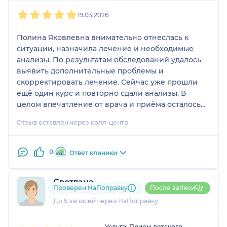
1
2
3
4
5
19.03.2026
Полина Яковлевна внимательно отнеслась к
ситуации, назначила лечение и необходимые
анализы. По результатам обследований удалось
выявить дополнительные проблемы и
скорректировать лечение. Сейчас уже прошли
ещё один курс и повторно сдали анализы. В
целом впечатление от врача и приёма осталось
очень хорошее.
Отзыв оставлен через колл-центр
0
Ответ клиники
Светлана
Проверен НаПоправку
После записи
4 отзыва
До 5 записей через НаПоправку
1
2
3
4
5
Услуга: Прием детского