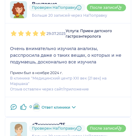
Виктория
Проверен НаПоправку
После записи
5 отзывов
Больше 20 записей через НаПоправку
1
2
3
4
5
Услуга: Прием детского
29.07.2025
гастроэнтеролога
Очень внимательно изучила анализы,
расспросила даже о таких вещах, о которых и не
подумаешь, досконально все изучила
Прием был в ноябре 2024 г.
В клинике "Медицинский центр XXI век (21 век) на
Маршака"
Отзыв оставлен через сайт/приложение
0
Ответ клиники
+7xxxxxxxx75
Проверен НаПоправку
После записи
6 отзывов
и
5 оценок