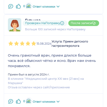
0
Ответ клиники
Гульназ
Проверен НаПоправку
После записи
20 отзывов
Больше 100 записей через НаПоправку
1
2
3
4
5
Услуга: Прием детского
15.08.2024
гастроэнтеролога
Очень грамотный врач, прием длился больше
часа. всё объяснил чётко и ясно. Врач нам очень
понравился.
Прием был в августе 2024 г.
В клинике "Медицинский центр XXI век (21 век) на
Маршака"
Отзыв оставлен через сайт/приложение
0
Ответ клиники