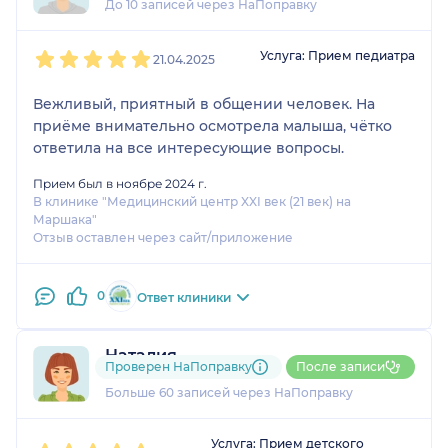
До 10 записей через НаПоправку
1
2
3
4
5
Услуга: Прием педиатра
21.04.2025
Вежливый, приятный в общении человек. На
приёме внимательно осмотрела малыша, чётко
ответила на все интересующие вопросы.
Прием был в ноябре 2024 г.
В клинике "Медицинский центр XXI век (21 век) на
Маршака"
Отзыв оставлен через сайт/приложение
0
Ответ клиники
Наталия
Проверен НаПоправку
После записи
16 отзывов
и
5 оценок
Больше 60 записей через НаПоправку
1
2
3
4
5
Услуга: Прием детского