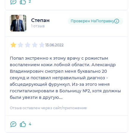
2
Степан
Проверен НаПоправку
1 отзыв
1
2
3
4
5
13.06.2022
Попал экстренно к этому врачу с рожистым
воспалением кожи лобной области. Александр
Владимирович смотрел меня буквально 20
секунд и поставил неправильный диагноз -
абсцедирующий фурункул. Из-за этого меня
госпитализировали в Больницу №2, хотя должны
были увезти в другую.
Отзыв оставлен через сайт/приложение
Лечение было назначено не полное, я был
вынужден консультироваться онлайн у другого
врача для правильного установления диагноза.
4
Общение с пациентом идёт с высока, при этом