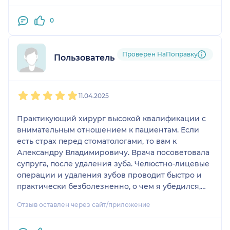
0
Проверен НаПоправку
Пользователь НаПоправку
1
2
3
4
5
11.04.2025
Практикующий хирург высокой квалификации с
внимательным отношением к пациентам. Если
есть страх перед стоматологами, то вам к
Александру Владимировичу. Врача посоветовала
супруга, после удаления зуба. Челюстно-лицевые
операции и удаления зубов проводит быстро и
практически безболезненно, о чем я убедился,
когда мне удаляли секвестр в нижней челюсти.
Отзыв оставлен через сайт/приложение
Огромная благодарность за профессионализм и
доброжелательность.