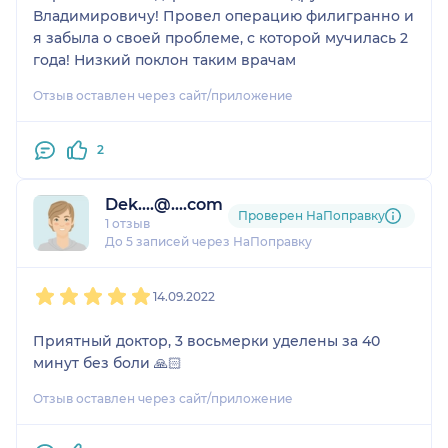
Владимировичу! Провел операцию филигранно и
я забыла о своей проблеме, с которой мучилась 2
года! Низкий поклон таким врачам
Отзыв оставлен через сайт/приложение
2
Dek....@....com
Проверен НаПоправку
1 отзыв
До 5 записей через НаПоправку
1
2
3
4
5
14.09.2022
Приятный доктор, 3 восьмерки уделены за 40
минут без боли 🙏🏻
Отзыв оставлен через сайт/приложение