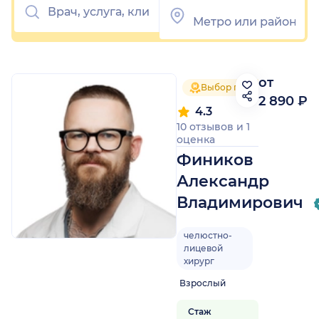
от
Выбор пациентов 2025
2 890 ₽
4.3
10 отзывов
и
1
оценка
Фиников
Александр
Владимирович
челюстно-
лицевой
хирург
Взрослый
Стаж