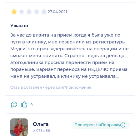
1
2
3
4
5
27.04.2021
Ужасно
За час до визита на прием,когда я была уже по
пути в клинику, мне позвонили из регистратуры
Медси, что врач задерживается на операции и не
сможет меня принять. Странно : ведь за день до
этого,клиника просила перенести прием на
пораньше. Вариант переноса на НЕДЕЛЮ приема
меня не устраивал, а клинику не устраивала
отмена приема. Мне было сказано, что врач
Отзыв оставлен через сайт/приложение
принимает не до окончания работы клиники , не
до 21,00( запись у меня была на18,30) и
задерживаться от не желает - т.е. клиника
4
уважает личное время врача, но не личное время
пациента,который уже в пути к ним. После
Ольга
препиртельств мне было озвучено, что врач меня
Проверен НаПоправку
3 отзыва
примет, как освободится - трубка была кинута.
Врач принял вовремя - и можно сделать вывод,