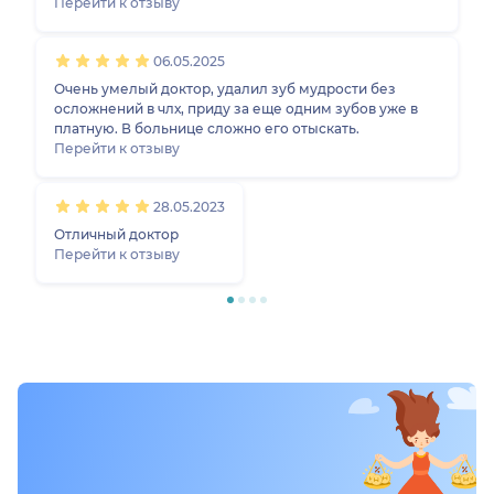
вмешательство. Александр Владимирович осмотрел,
Перейти к отзыву
назначил лечение, курс антибиотиков и
гистаминовые.. Спасибо большое доктору. Слов
06.05.2025
благодарности не хватает. Дай бог вам здоровья
доктор
Очень умелый доктор, удалил зуб мудрости без
осложнений в члх, приду за еще одним зубов уже в
платную. В больнице сложно его отыскать.
Перейти к отзыву
28.05.2023
Отличный доктор
Перейти к отзыву