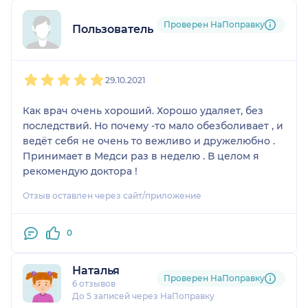
перед своим профессором он лебезит. Не
рекомендую, ужасный врач, смотрит мельком,
Проверен НаПоправку
Пользователь НаПоправку
дополнительных вопросов не задает, ничего не
объяснят, перебивает, думает как бы быстрее уйти
1
2
3
4
5
домой, всё скидывает на свою ассистентку. Также
29.10.2021
он попросил меня встать с кровати (хотя я на
лечении), когда он пришёл с профессором, как
Как врач очень хороший. Хорошо удаляет, без
будто я в армии или в школе.
последствий. Но почему -то мало обезболивает , и
ведёт себя не очень то вежливо и дружелюбно .
Никому не рекомендую обращаться к этому врачу
Принимает в Медси раз в неделю . В целом я
рекомендую доктора !
Отзыв оставлен через сайт/приложение
0
Наталья
Проверен НаПоправку
6 отзывов
До 5 записей через НаПоправку