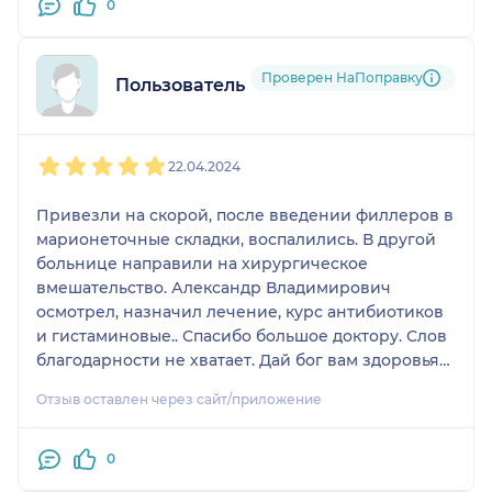
0
Проверен НаПоправку
Пользователь НаПоправку
1
2
3
4
5
22.04.2024
Привезли на скорой, после введении филлеров в
марионеточные складки, воспалились. В другой
больнице направили на хирургическое
вмешательство. Александр Владимирович
осмотрел, назначил лечение, курс антибиотиков
и гистаминовые.. Спасибо большое доктору. Слов
благодарности не хватает. Дай бог вам здоровья
доктор
Отзыв оставлен через сайт/приложение
0