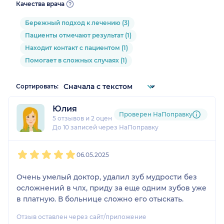
Качества врача
Бережный подход к лечению (3)
Пациенты отмечают результат (1)
Находит контакт с пациентом (1)
Помогает в сложных случаях (1)
Сортировать:
Юлия
Проверен НаПоправку
5 отзывов
и
2 оценки
До 10 записей через НаПоправку
1
2
3
4
5
06.05.2025
Очень умелый доктор, удалил зуб мудрости без
осложнений в члх, приду за еще одним зубов уже
в платную. В больнице сложно его отыскать.
Отзыв оставлен через сайт/приложение