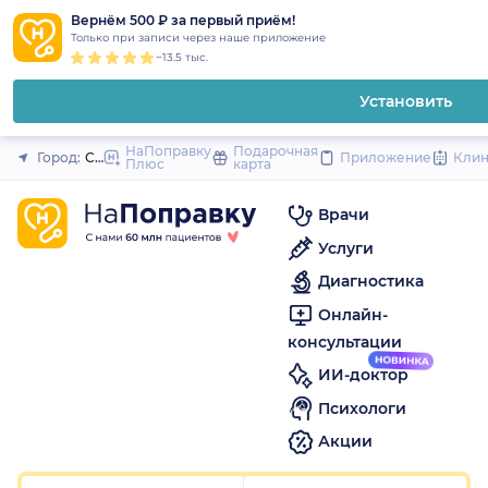
1
2
3
4
5
1
2
3
4
5
1
2
3
4
5
to
Вернём 500 ₽ за первый приём!
Закрыть
Только при записи через наше приложение
content
~13.5 тыс.
Установить
НаПоправку
Подарочная
Город:
Санкт-Петербург
Приложение
Кли
Плюс
карта
Врачи
Услуги
Диагностика
Онлайн-
консультации
ИИ-доктор
Психологи
Акции