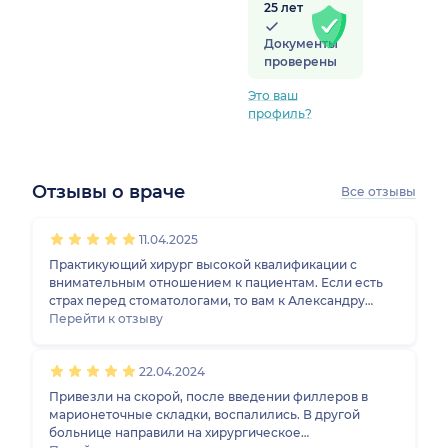
25 лет
Документы
проверены
Это ваш
профиль?
Отзывы о враче
Все отзывы
1
2
3
4
5
1
2
3
4
5
1
2
3
4
5
1
2
3
4
5
11.04.2025
Практикующий хирург высокой квалификации с
внимательным отношением к пациентам. Если есть
страх перед стоматологами, то вам к Александру
Владимировичу. Врача посоветовала супруга, после
Перейти к отзыву
удаления зуба. Челюстно-лицевые операции и
удаления зубов проводит быстро и практически
22.04.2024
безболезненно, о чем я убедился, когда мне удаляли
секвестр в нижней челюсти. Огромная благодарность
Привезли на скорой, после введении филлеров в
за профессионализм и доброжелательность.
марионеточные складки, воспалились. В другой
больнице направили на хирургическое