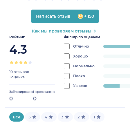
Написать отзыв
+ 150
Как мы проверяем отзывы
Рейтинг
Фильтр по оценкам
4.3
Отлично
progress:
81.81818181818183%
Хорошо
progress:
0%
Нормально
progress:
10 отзывов
0%
Плохо
progress:
1 оценка
0%
Ужасно
progress:
Заблокировано
Нерелевантно
18.181818181818183%
0
0
Всё
5
4
3
2
1