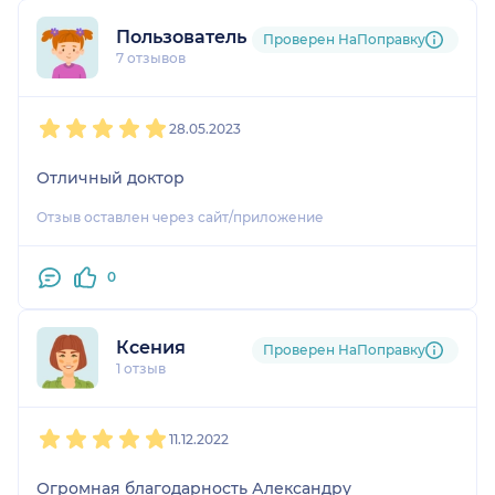
Пользователь 7777
Проверен НаПоправку
7 отзывов
1
2
3
4
5
28.05.2023
Отличный доктор
Отзыв оставлен через сайт/приложение
0
Ксения
Проверен НаПоправку
1 отзыв
1
2
3
4
5
11.12.2022
Огромная благодарность Александру