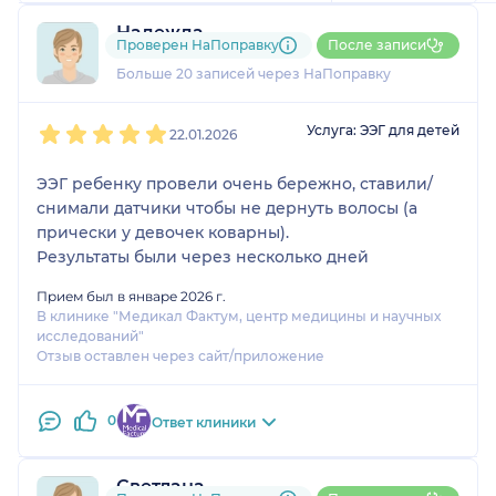
без очередей, встретили
нормально, все прошло
Надежда
Проверен НаПоправку
После записи
спокойно и организованно.
3 отзыва
и
7 оценок
Больше 20 записей через НаПоправку
1
2
3
4
5
Услуга: ЭЭГ для детей
22.01.2026
ЭЭГ ребенку провели очень бережно, ставили/
снимали датчики чтобы не дернуть волосы (а
прически у девочек коварны).
Результаты были через несколько дней
Прием был в январе 2026 г.
В клинике "Медикал Фактум, центр медицины и научных
исследований"
Отзыв оставлен через сайт/приложение
0
Ответ клиники
Светлана