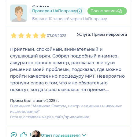
София
Проверен НаПоправку
После записи
4 отзыва
и
1 оценка
Больше 10 записей через НаПоправку
1
2
3
4
5
Услуга: Прием невролога
07.06.2025
Приятный, спокойный, внимательный и
слушающий врач. Собрал подробный анамнез,
аккуратно провёл осмотр, рассказал все пути
решения моей проблемы, подсказал, где можно
пройти качественно процедуру МРТ. Невероятно
тронули слова о том, что мне обязательно
помогут, когда я расплакалась на приёме.
Огромная благодарность Николаю
Прием был в июне 2025 г.
Александровичу! 🤗❤️
В клинике "Медикал Фактум, центр медицины и научных
исследований"
Отзыв оставлен через сайт/приложение
1
Ответ пользователя