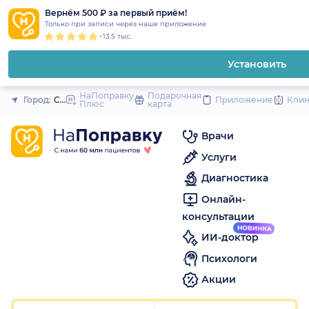
1
2
3
4
5
1
2
3
4
5
1
2
3
4
5
to
Вернём 500 ₽ за первый приём!
Закрыть
Только при записи через наше приложение
content
~13.5 тыс.
Установить
НаПоправку
Подарочная
Город:
Санкт-Петербург
Приложение
Кли
Плюс
карта
Врачи
Услуги
Диагностика
Онлайн-
консультации
ИИ-доктор
Психологи
Акции