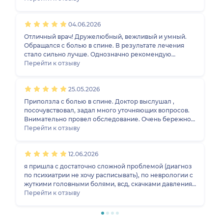
04.06.2026
Отличный врач! Дружелюбный, вежливый и умный.
Обращался с болью в спине. В результате лечения
стало сильно лучше. Однозначно рекомендую
Николая Александровича.
Перейти к отзыву
25.05.2026
Приползла с болью в спине. Доктор выслушал ,
посочувствовал, задал много уточняющих вопросов.
Внимательно провел обследование. Очень бережно ,
аккуратно, легко, с юморком. Успокоил , назначил
Перейти к отзыву
лекарства. Подробно объяснил что назначил и по
какой причине. Ответил на кучу моих уточняющих
12.06.2026
вопросов. Эмпатия, спокойствие и профессионализм
💚 Благодарю за прием! Буду рекомендовать друзьям.
я пришла с достаточно сложной проблемой (диагноз
по психиатрии не хочу расписывать), по неврологии с
жуткими головными болями, всд, скачками давления.
врач очень внимаательный и чуткий человек, я очень
Перейти к отзыву
верю, что мы сможем справиться с моей проблемой,
но это долго, пока потихоньку начинаем (назначенное
лечение было одобрено врачами со скорой) и другим