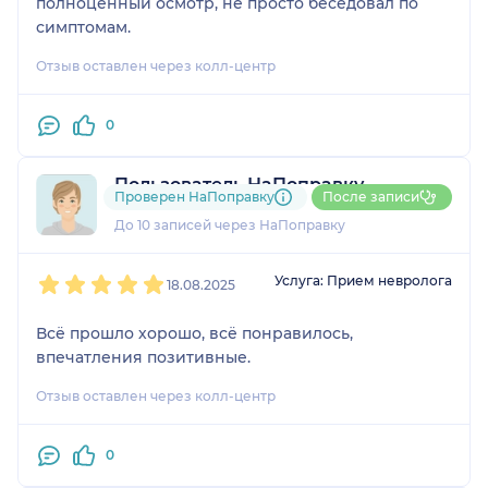
полноценный осмотр, не просто беседовал по
симптомам.
Отзыв оставлен через колл-центр
0
Пользователь НаПоправку
Проверен НаПоправку
После записи
2 отзыва
До 10 записей через НаПоправку
1
2
3
4
5
Услуга: Прием невролога
18.08.2025
Всё прошло хорошо, всё понравилось,
впечатления позитивные.
Отзыв оставлен через колл-центр
0