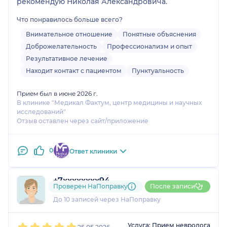
рекомендую Николая Александровича.
Что понравилось больше всего?
Внимательное отношение
Понятные объяснения
Доброжелательность
Профессионализм и опыт
Результативное лечение
Находит контакт с пациентом
Пунктуальность
Прием был в июне 2026 г.
В клинике "Медикал Фактум, центр медицины и научных
исследований"
Отзыв оставлен через сайт/приложение
0
Ответ клиники
+7xxxxxxxx94
Проверен НаПоправку
После записи
3 отзыва
До 10 записей через НаПоправку
1
2
3
4
5
Услуга: Прием невролога