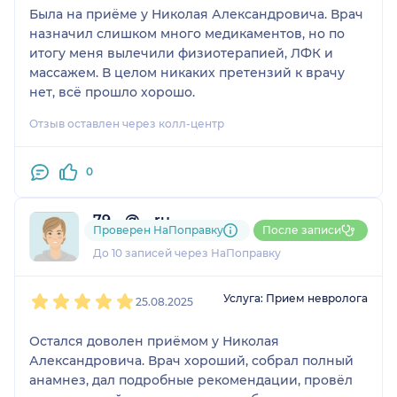
Была на приёме у Николая Александровича. Врач
назначил слишком много медикаментов, но по
итогу меня вылечили физиотерапией, ЛФК и
массажем. В целом никаких претензий к врачу
нет, всё прошло хорошо.
Отзыв оставлен через колл-центр
0
79....@....ru
Проверен НаПоправку
После записи
3 отзыва
и
1 оценка
До 10 записей через НаПоправку
1
2
3
4
5
Услуга: Прием невролога
25.08.2025
Остался доволен приёмом у Николая
Александровича. Врач хороший, собрал полный
анамнез, дал подробные рекомендации, провёл