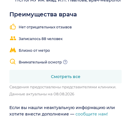
ПСПбГМУ им. акад. И.П. Павлова, врач-невролог
Преимущества врача
Результативное
лечение
Нет отрицательных отзывов
Записалось 88 человек
Близко от метро
Внимательный осмотр
Смотреть все
Сведения предоставлены представителями клиники.
Данные актуальны на 08.08.2026
Если вы нашли неактуальную информацию или
хотите внести дополнение —
сообщите нам!