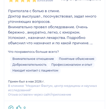
25.05.2026
Приползла с болью в спине.
Доктор выслушал , посочувствовал, задал много
уточняющих вопросов.
Внимательно провел обследование. Очень
бережно , аккуратно, легко, с юморком.
Успокоил , назначил лекарства. Подробно
объяснил что назначил и по какой причине.
Ответил на кучу моих уточняющих вопросов.
Что понравилось больше всего?
Эмпатия, спокойствие и профессионализм 💚
Внимательное отношение
Понятные объяснения
Благодарю за прием! Буду рекомендовать
Доброжелательность
Профессионализм и опыт
друзьям.
Находит контакт с пациентом
Прием был в мае 2026 г.
В клинике "Медикал Фактум, центр медицины и научных
исследований"
Отзыв оставлен через сайт/приложение
0