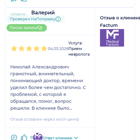
Валерий
Отзыв о клинике
1 отзыв
Проверен НаПоправку
До 5 записей через
Factum
После записи
НаПоправку
1
2
3
4
5
Услуга:
04.03.2026
Прием
невролога
Николай Александрович
грамотный, внимательный,
понимающий доктор, времени
уделил более чем достаточно. С
проблемой, с которой я
обращался, помог, вопрос
решили. В клинике было
комфортно, оформили быстро,
Отзыв оставлен через колл-центр
без очередей.
0
Ответ клиники