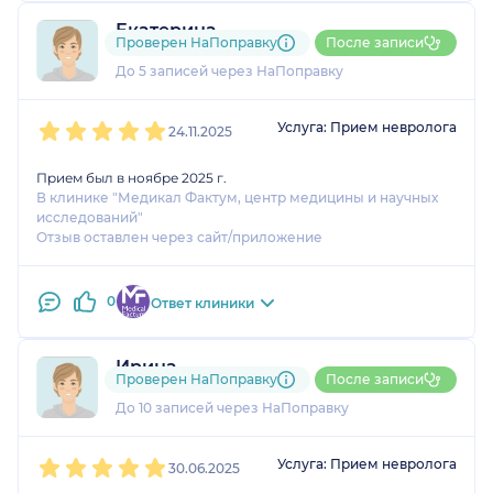
Екатерина
Проверен НаПоправку
После записи
2 оценки
До 5 записей через НаПоправку
1
2
3
4
5
Услуга: Прием невролога
24.11.2025
Прием был в ноябре 2025 г.
В клинике "Медикал Фактум, центр медицины и научных
исследований"
Отзыв оставлен через сайт/приложение
0
Ответ клиники
Ирина
Проверен НаПоправку
После записи
1 отзыв
и
5 оценок
До 10 записей через НаПоправку
1
2
3
4
5
Услуга: Прием невролога
30.06.2025