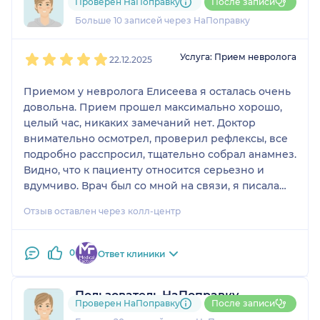
Проверен НаПоправку
После записи
1 отзыв
Больше 10 записей через НаПоправку
1
2
3
4
5
Услуга: Прием невролога
22.12.2025
Приемом у невролога Елисеева я осталась очень
довольна. Прием прошел максимально хорошо,
целый час, никаких замечаний нет. Доктор
внимательно осмотрел, проверил рефлексы, все
подробно расспросил, тщательно собрал анамнез.
Видно, что к пациенту относится серьезно и
вдумчиво. Врач был со мной на связи, я писала
ему уже после приема и держала в курсе своего
Отзыв оставлен через колл-центр
состояния, он оперативно отвечал, для меня это
большой плюс. Лечение назначено, сейчас я в
процессе, и в целом чувствую, что нахожусь под
0
Ответ клиники
контролем специалиста. Приемом и работой
врача довольна. Уже стало легче.
Пользователь НаПоправку
Проверен НаПоправку
После записи
2 отзыва