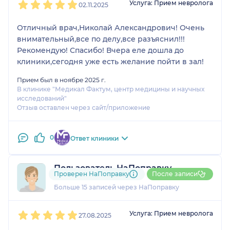
Услуга: Прием невролога
02.11.2025
Отличный врач,Николай Александрович! Очень
внимательный,все по делу,все разъяснил!!!
Рекомендую! Спасибо! Вчера еле дошла до
клиники,сегодня уже есть желание пойти в зал!
Прием был в ноябре 2025 г.
В клинике "Медикал Фактум, центр медицины и научных
исследований"
Отзыв оставлен через сайт/приложение
0
Ответ клиники
Пользователь НаПоправку
Проверен НаПоправку
После записи
3 отзыва
и
1 оценка
Больше 15 записей через НаПоправку
1
2
3
4
5
Услуга: Прием невролога
27.08.2025