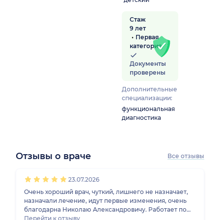
Стаж
9 лет
Первая
категория
Документы
проверены
Дополнительные
специализации:
функциональная
диагностика
Отзывы о враче
Все отзывы
1
2
3
4
5
1
2
3
4
5
1
2
3
4
5
1
2
3
4
5
23.07.2026
Очень хороший врач, чуткий, лишнего не назначает,
назначали лечение, идут первые изменения, очень
благодарна Николаю Александровичу. Работает по
методам доказательной медицины
Перейти к отзыву