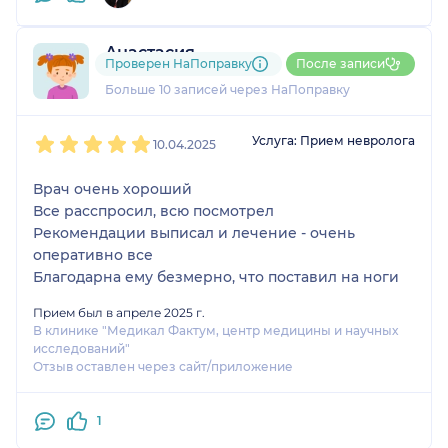
Анастасия
Проверен НаПоправку
После записи
6 отзывов
и
1 оценка
Больше 10 записей через НаПоправку
1
2
3
4
5
Услуга: Прием невролога
10.04.2025
Врач очень хороший
Все расспросил, всю посмотрел
Рекомендации выписал и лечение - очень
оперативно все
Благодарна ему безмерно, что поставил на ноги
Прием был в апреле 2025 г.
В клинике "Медикал Фактум, центр медицины и научных
исследований"
Отзыв оставлен через сайт/приложение
1