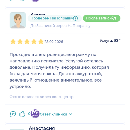
Алиса
Проверен НаПоправку
После записи
1 отзыв
До 5 записей через НаПоправку
1
2
3
4
5
Услуга: ЭЭГ
25.02.2026
Проходила электроэнцефалограмму по
направлению психиатра. Услугой осталась
довольна. Получила ту информацию, которая
была для меня важна. Доктор аккуратный,
вежливый, отношение внимательное, все
устроило.
Отзыв оставлен через колл-центр
0
Ответ клиники
Анастасия