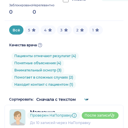
progress:
Заблокировано
Нерелевантно
0%
0
0
Всё
5
4
3
2
1
Качества врача
Пациенты отмечают результат (4)
Понятные объяснения (4)
Внимательный осмотр (3)
Помогает в сложных случаях (2)
Находит контакт с пациентом (1)
Сортировать:
Марианна
Проверен НаПоправку
После записи
2 отзыва
До 10 записей через НаПоправку