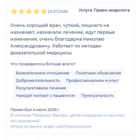
1
2
3
4
5
Услуга: Прием невролога
23.07.2026
Очень хороший врач, чуткий, лишнего не
назначает, назначали лечение, идут первые
изменения, очень благодарна Николаю
Александровичу. Работает по методам
доказательной медицины
Что понравилось больше всего?
Внимательное отношение
Понятные объяснения
Доброжелательность
Профессионализм и опыт
Результативное лечение
Находит контакт с пациентом
Пунктуальность
Прием был в июле 2026 г.
В клинике "Медикал Фактум, центр медицины и научных
исследований"
Отзыв оставлен через сайт/приложение