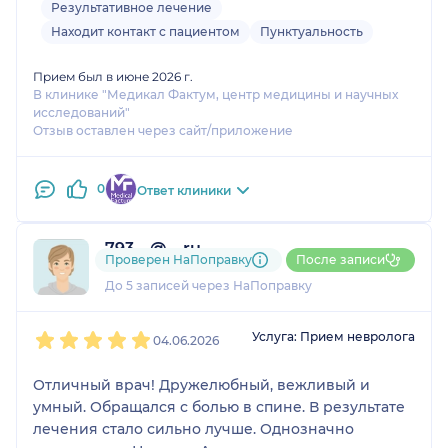
убрать симптомы и я надеюсь на полное
Результативное лечение
выздоровление с его помощью!
Находит контакт с пациентом
Пунктуальность
Прием был в июне 2026 г.
В клинике "Медикал Фактум, центр медицины и научных
исследований"
Отзыв оставлен через сайт/приложение
0
Ответ клиники
793....@....ru
Проверен НаПоправку
После записи
1 отзыв
До 5 записей через НаПоправку
1
2
3
4
5
Услуга: Прием невролога
04.06.2026
Отличный врач! Дружелюбный, вежливый и
умный. Обращался с болью в спине. В результате
лечения стало сильно лучше. Однозначно