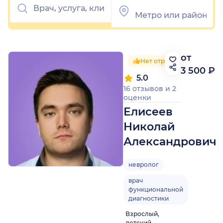
от
Нет отрицательных отзы
3 500 ₽
5.0
16 отзывов
и
2
оценки
Елисеев
Николай
Александрович
невролог
врач
функциональной
диагностики
Взрослый,
детский