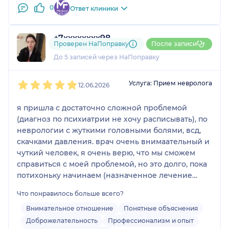
0
Ответ клиники
+7xxxxxxxx98
Проверен НаПоправку
После записи
2 отзыва
До 5 записей через НаПоправку
1
2
3
4
5
Услуга: Прием невролога
12.06.2026
я пришла с достаточно сложной проблемой
(диагноз по психиатрии не хочу расписывать), по
неврологии с жуткими головными болями, всд,
скачками давления. врач очень внимаательный и
чуткий человек, я очень верю, что мы сможем
справиться с моей проблемой, но это долго, пока
потихоньку начинаем (назначенное лечение
было одобрено врачами со скорой) и другим
Что понравилось больше всего?
специалостом! Я была многих неврологов, всё
было безрезультатно! Николай Александрович
Внимательное отношение
Понятные объяснения
Елисеев ищет проблему, а не просто пытается
Доброжелательность
Профессионализм и опыт