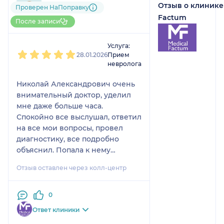
Отзыв о клинике
2 отзыва
Проверен НаПоправку
До 5 записей через
Factum
После записи
НаПоправку
1
2
3
4
5
Услуга:
28.01.2026
Прием
невролога
Николай Александрович очень
внимательный доктор, уделил
мне даже больше часа.
Спокойно все выслушал, ответил
на все мои вопросы, провел
диагностику, все подробно
объяснил. Попала к нему
случайно, но при
Отзыв оставлен через колл-центр
необходимости обратилась бы
снова. Для меня важно, чтобы у
врача был опыт, и здесь это
0
чувствуется. В клинике все
Ответ клиники
понравилось. Оформили быстро,