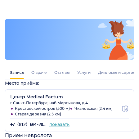
специалостом! Я была многих неврологов, всё было
безрезультатно! Николай Александрович Елисеев
ищет проблему, а не просто пытается убрать
симптомы и я надеюсь на полное выздоровление с
его помощью!
Запись
О враче
Отзывы
Услуги
Дипломы и сертифи
Место приёма:
Центр Medical Factum
г Санкт-Петербург, наб Мартынова, д 4
Крестовский остров (500 м)
Чкаловская (2.4 км)
Старая деревня (2.5 км)
показать
+7 (812) 604-20-39
Прием невролога