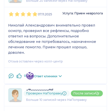
Больше 20 записей через НаПоправку
1
2
3
4
5
Услуга: Прием невролога
07.11.2025
Николай Александрович внимательно провел
осмотр, проверил все рефлексы, подробно
ответил на вопросы. Дополнительное
обследование не потребовалось, назначенное
лечение помогло. Прием прошел хорошо,
доволен.
Отзыв оставлен через колл-центр
0
Ответ клиники
+7xxxxxxxx05
Проверен НаПоправку
После записи
2 отзыва
Больше 10 записей через НаПоправку
1
2
3
4
5