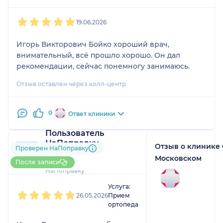
1
2
3
4
5
19.06.2026
Игорь Викторович Бойко хороший врач,
внимательный, всё прошло хорошо. Он дал
рекомендации, сейчас понемногу занимаюсь.
Отзыв оставлен через колл-центр
0
Ответ клиники
Пользователь
НаПоправку
Отзыв о клинике
Проверен НаПоправку
3 отзыва
и
1 оценка
Московском
Больше 30 записей через
После записи
НаПоправку
1
2
3
4
5
Услуга:
26.05.2026
Прием
ортопеда