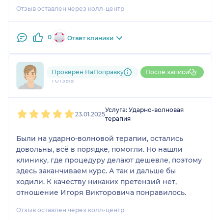
Отзыв оставлен через колл-центр
0
Ответ клиники
792....@....ru
Проверен НаПоправку
После записи
1 отзыв
1
2
3
4
5
Услуга: Ударно-волновая
23.01.2025
терапия
Были на ударно-волновой терапии, остались
довольны, всё в порядке, помогли. Но нашли
клинику, где процедуру делают дешевле, поэтому
здесь заканчиваем курс. А так и дальше бы
ходили. К качеству никаких претензий нет,
отношение Игоря Викторовича понравилось.
Отзыв оставлен через колл-центр