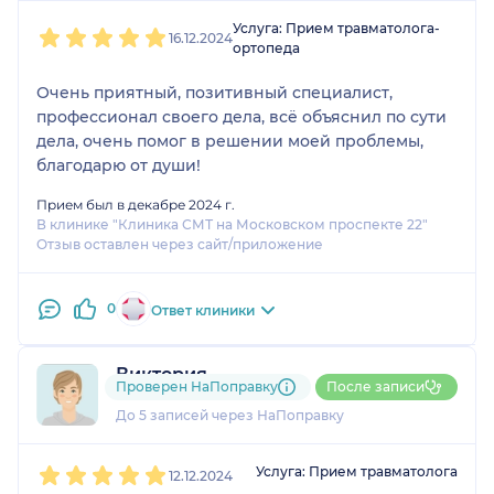
1
2
3
4
5
Услуга: Прием травматолога-
16.12.2024
ортопеда
Очень приятный, позитивный специалист,
профессионал своего дела, всё объяснил по сути
дела, очень помог в решении моей проблемы,
благодарю от души!
Прием был в декабре 2024 г.
В клинике "Клиника СМТ на Московском проспекте 22"
Отзыв оставлен через сайт/приложение
0
Ответ клиники
Виктория
Проверен НаПоправку
После записи
2 отзыва
До 5 записей через НаПоправку
1
2
3
4
5
Услуга: Прием травматолога
12.12.2024