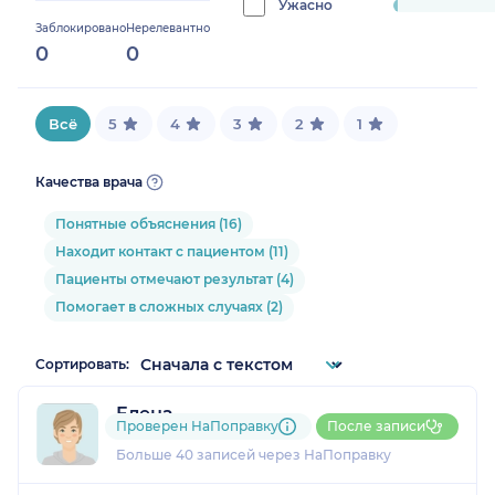
Ужасно
progress:
Заблокировано
Нерелевантно
1.2987012987012987%
0
0
Всё
5
4
3
2
1
Качества врача
Понятные объяснения (16)
Находит контакт с пациентом (11)
Пациенты отмечают результат (4)
Помогает в сложных случаях (2)
Сортировать:
Елена
Проверен НаПоправку
После записи
6 отзывов
и
1 оценка
Больше 40 записей через НаПоправку