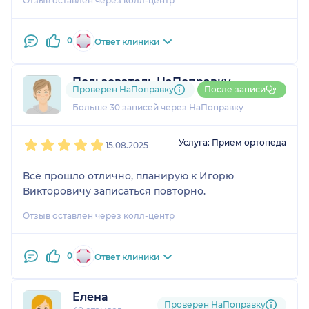
Отзыв оставлен через колл-центр
0
Ответ клиники
Пользователь НаПоправку
Проверен НаПоправку
После записи
2 отзыва
и
2 оценки
Больше 30 записей через НаПоправку
1
2
3
4
5
Услуга: Прием ортопеда
15.08.2025
Всё прошло отлично, планирую к Игорю
Викторовичу записаться повторно.
Отзыв оставлен через колл-центр
0
Ответ клиники
Елена
Проверен НаПоправку