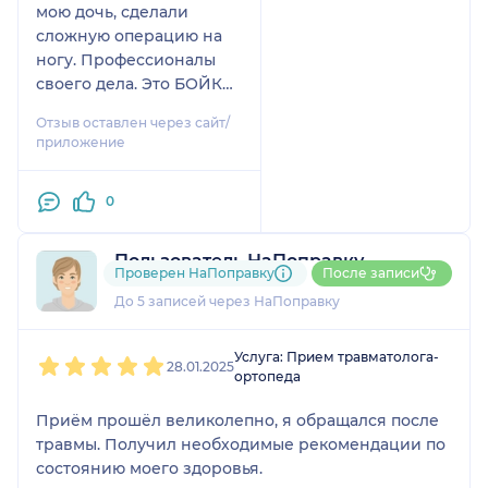
мою дочь, сделали
сложную операцию на
ногу. Профессионалы
своего дела. Это БОЙКО
ИГОРЬ ВИКТОРОВИЧ И
Отзыв оставлен через сайт/
ДЕГТЯРЕВ ОЛЕГ
приложение
МИХАЙЛОВИЧ! Спасибо
вам ! Всем советуем ))
0
Очень приятные врачи ,
персонал! Есть где
припарковаться. Уютная
Пользователь НаПоправку
Проверен НаПоправку
После записи
и чистая обстановка в
1 отзыв
клинике! Процветания
До 5 записей через НаПоправку
вам!
1
2
3
4
5
Услуга: Прием травматолога-
28.01.2025
ортопеда
Приём прошёл великолепно, я обращался после
травмы. Получил необходимые рекомендации по
состоянию моего здоровья.