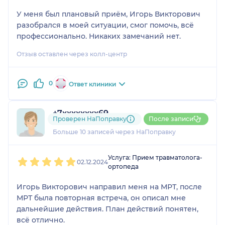
У меня был плановый приём, Игорь Викторович
разобрался в моей ситуации, смог помочь, всё
профессионально. Никаких замечаний нет.
Отзыв оставлен через колл-центр
0
Ответ клиники
+7xxxxxxxx69
Проверен НаПоправку
После записи
1 отзыв
и
1 оценка
Больше 10 записей через НаПоправку
1
2
3
4
5
Услуга: Прием травматолога-
02.12.2024
ортопеда
Игорь Викторович направил меня на МРТ, после
МРТ была повторная встреча, он описал мне
дальнейшие действия. План действий понятен,
всё отлично.