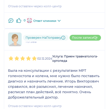
Отзыв оставлен через колл-центр
0
Ответ клиники
+7xxxxxxxx60
Проверен НаПоправку
После записи
1 отзыв
1
2
3
4
5
Услуга: Прием травматолога-
02.12.2024
ортопеда
Была на консультации с результатами МРТ
голеностопа и колена, мне нужно было поставить
диагноз и назначить лечение. Игорь Викторович
справился, всё разъяснил, лечение назначил,
расписал план действий, всё понятно. Очень
доброжелательный доктор.
Отзыв оставлен через колл-центр