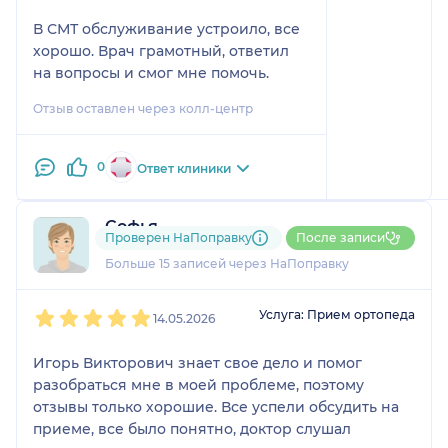
В СМТ обслуживание устроило, все
хорошо. Врач грамотный, ответил
на вопросы и смог мне помочь.
Отзыв оставлен через колл-центр
0
Ответ клиники
Софья
Проверен НаПоправку
После записи
3 отзыва
и
1 оценка
Больше 15 записей через НаПоправку
1
2
3
4
5
Услуга: Прием ортопеда
14.05.2026
Игорь Викторович знает свое дело и помог
разобраться мне в моей проблеме, поэтому
отзывы только хорошие. Все успели обсудить на
приеме, все было понятно, доктор слушал