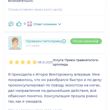
внимательно.
Отзыв оставлен через колл-центр
0
Ответ клиники
796....@....ru
Проверен НаПоправку
После записи
3 отзыва
1
2
3
4
5
Услуга: Прием травматолога-
08.12.2025
ортопеда
Я приходила к Игорю Викторовичу впервые. Мне
понравилось, что он разобрался быстро и по делу:
проконсультировал по поводу экзостоза на ногах,
дал направление на дальнейшие действия, всё
объяснил понятно. Консультация прошла ровно
так, как я ожидала.