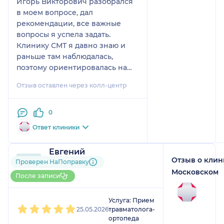
Игорь Викторович разобрался
в моем вопросе, дал
рекомендации, все важные
вопросы я успела задать.
Клинику СМТ я давно знаю и
раньше там наблюдалась,
поэтому ориентировалась на
имя клиники, а врача уже
Отзыв оставлен через колл-центр
выбирала по отзывам.
0
Ответ клиники
Евгений
Отзыв о клин
2 отзыва
и
1 оценка
Проверен НаПоправку
Больше 10 записей через
Московском
После записи
НаПоправку
1
2
3
4
5
Услуга: Прием
25.05.2026
травматолога-
ортопеда