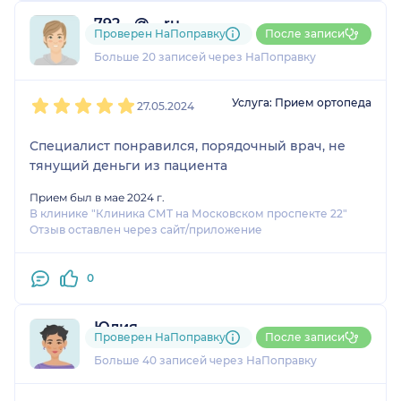
792....@....ru
Проверен НаПоправку
После записи
9 отзывов
и
1 оценка
Больше 20 записей через НаПоправку
1
2
3
4
5
Услуга: Прием ортопеда
27.05.2024
Специалист понравился, порядочный врач, не
тянущий деньги из пациента
Прием был в мае 2024 г.
В клинике "Клиника СМТ на Московском проспекте 22"
Отзыв оставлен через сайт/приложение
0
Юлия
Проверен НаПоправку
После записи
32 отзыва
и
1 оценка
Больше 40 записей через НаПоправку
1
2
3
4
5