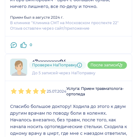
ничего лишнего, все по-делу и точно.
Прием был в августе 2024 г.
В клинике "Клиника СМТ на Московском проспекте 22"
Отзыв оставлен через сайт/приложение
0
+7xxxxxxxx94
Проверен НаПоправку
После записи
1 отзыв
До 5 записей через НаПоправку
1
2
3
4
5
Услуга: Прием травматолога-
25.07.2024
ортопеда
Спасибо большое доктору! Ходила до этого к двум
другим врачам по поводу боли в коленях.
Началось внезапно, без травм, после того, как
начала носить ортопедические стельки. Сходила к
одному врачу в цмрт, где мне с наездом ответили,