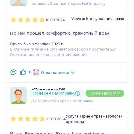
Больше 20 записей через НаПоправку
1
2
3
4
5
Услуга: Консультация врача
10.08.2024
Прием прошел комфортно, грамотный врач
Прием был в феврале 2023 г.
В клинике "Клиника СМТ на Московском проспекте 22"
Отзыв оставлен через сайт/приложение
0
Ответ клиники
+7xxxxxxxx08
Проверен НаПоправку
После записи
2 отзыва
До 5 записей через НаПоправку
1
2
3
4
5
Услуга: Прием травматолога-
02.08.2024
ортопеда
Игорь Викторович - Врач с большой буквы,