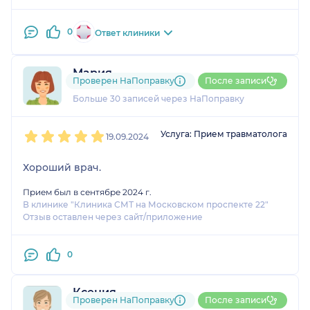
0
Ответ клиники
Мария
Проверен НаПоправку
После записи
27 отзывов
Больше 30 записей через НаПоправку
1
2
3
4
5
Услуга: Прием травматолога
19.09.2024
Хороший врач.
Прием был в сентябре 2024 г.
В клинике "Клиника СМТ на Московском проспекте 22"
Отзыв оставлен через сайт/приложение
0
Ксения
Проверен НаПоправку
После записи
2 отзыва