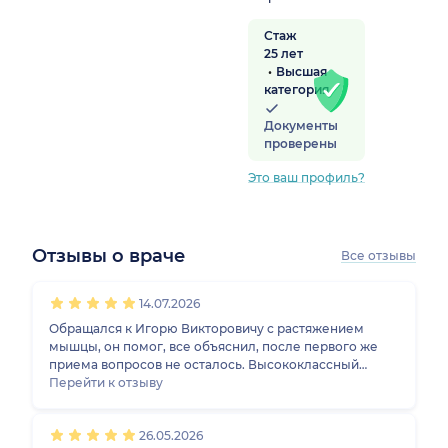
Стаж
25 лет
Высшая
категория
Документы
проверены
Это ваш профиль?
Отзывы о враче
Все отзывы
1
2
3
4
5
1
2
3
4
5
1
2
3
4
5
1
2
3
4
5
14.07.2026
Обращался к Игорю Викторовичу с растяжением
мышцы, он помог, все объяснил, после первого же
приема вопросов не осталось. Высококлассный
специалист.
Перейти к отзыву
26.05.2026