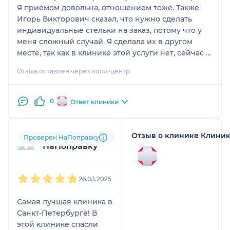
Я приёмом довольна, отношением тоже. Также
Игорь Викторович сказал, что нужно сделать
индивидуальные стельки на заказ, потому что у
меня сложный случай. Я сделала их в другом
месте, так как в клинике этой услуги нет, сейчас с
ними хожу, всё хорошо.
Отзыв оставлен через колл-центр
0
Ответ клиники
Отзыв о клинике Клини
Пользователь
Проверен НаПоправку
НаПоправку
1
2
3
4
5
26.03.2025
Самая лучшая клиника в
Санкт-Петербурге! В
этой клинике спасли