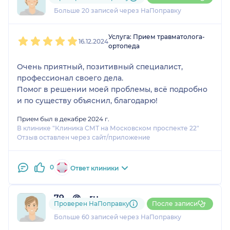
13 отзывов
и
2 оценки
Больше 20 записей через НаПоправку
1
2
3
4
5
Услуга: Прием травматолога-
16.12.2024
ортопеда
Очень приятный, позитивный специалист,
профессионал своего дела.
Помог в решении моей проблемы, всё подробно
и по существу объяснил, благодарю!
Прием был в декабре 2024 г.
В клинике "Клиника СМТ на Московском проспекте 22"
Отзыв оставлен через сайт/приложение
0
Ответ клиники
79....@....ru
Проверен НаПоправку
После записи
9 отзывов
и
3 оценки
Больше 60 записей через НаПоправку