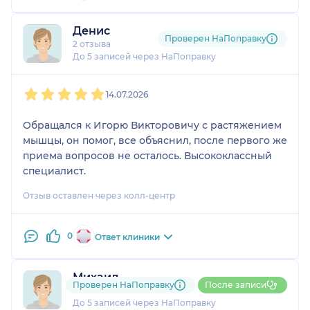
Денис
Проверен НаПоправку
2 отзыва
До 5 записей через НаПоправку
1
2
3
4
5
14.07.2026
Обращался к Игорю Викторовичу с растяжением
мышцы, он помог, все объяснил, после первого же
приема вопросов не осталось. Высококлассный
специалист.
Отзыв оставлен через колл-центр
0
Ответ клиники
Михаил
Проверен НаПоправку
После записи
2 отзыва
До 5 записей через НаПоправку