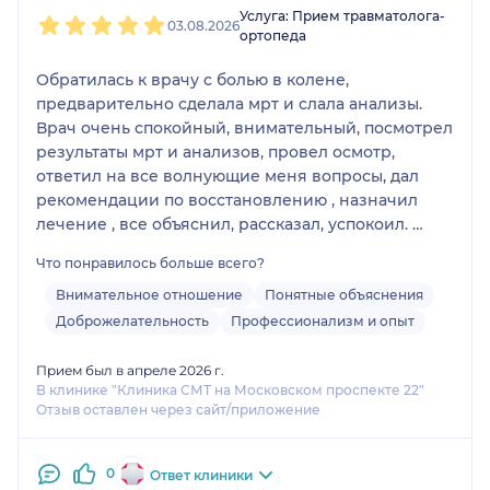
1
2
3
4
5
Услуга: Прием травматолога-
03.08.2026
ортопеда
Обратилась к врачу с болью в колене,
предварительно сделала мрт и слала анализы.
Врач очень спокойный, внимательный, посмотрел
результаты мрт и анализов, провел осмотр,
ответил на все волнующие меня вопросы, дал
рекомендации по восстановлению , назначил
лечение , все объяснил, рассказал, успокоил.
Отзыв пишу спустя некоторое время после
Что понравилось больше всего?
приема - колено не болит, назначенное лечение
однозначно помогло.
Внимательное отношение
Понятные объяснения
Доброжелательность
Профессионализм и опыт
Прием был в апреле 2026 г.
В клинике "Клиника СМТ на Московском проспекте 22"
Отзыв оставлен через сайт/приложение
0
Ответ клиники