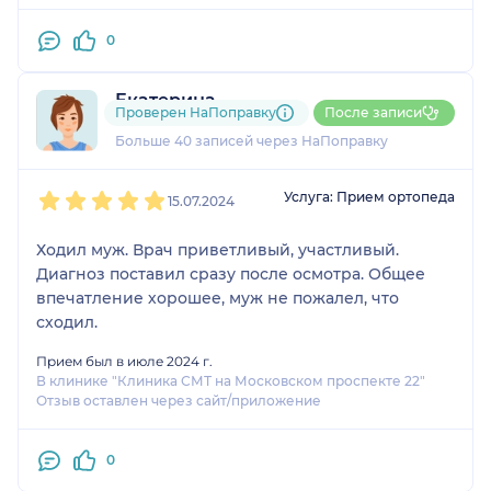
вдруг заболит что то подобное ещё, точно пойду
только к нему! Искренне советую
0
Екатерина
Проверен НаПоправку
После записи
19 отзывов
Больше 40 записей через НаПоправку
1
2
3
4
5
Услуга: Прием ортопеда
15.07.2024
Ходил муж. Врач приветливый, участливый.
Диагноз поставил сразу после осмотра. Общее
впечатление хорошее, муж не пожалел, что
сходил.
Прием был в июле 2024 г.
В клинике "Клиника СМТ на Московском проспекте 22"
Отзыв оставлен через сайт/приложение
0