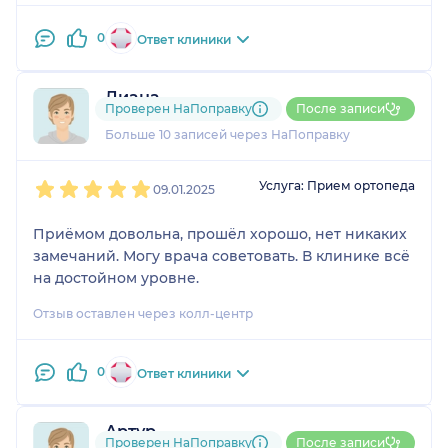
0
Ответ клиники
Диана
Проверен НаПоправку
После записи
1 отзыв
Больше 10 записей через НаПоправку
1
2
3
4
5
Услуга: Прием ортопеда
09.01.2025
Приёмом довольна, прошёл хорошо, нет никаких
замечаний. Могу врача советовать. В клинике всё
на достойном уровне.
Отзыв оставлен через колл-центр
0
Ответ клиники
Артур
Проверен НаПоправку
После записи