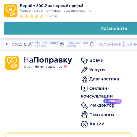
1
2
3
4
5
1
2
3
4
5
1
2
3
4
5
to
Вернём 500 ₽ за первый приём!
Закрыть
Только при записи через наше приложение
content
~13.5 тыс.
Установить
НаПоправку
Подарочная
Город:
Санкт-Петербург
Приложение
Кли
Плюс
карта
Врачи
Услуги
Диагностика
Онлайн-
консультации
ИИ-доктор
Психологи
Акции