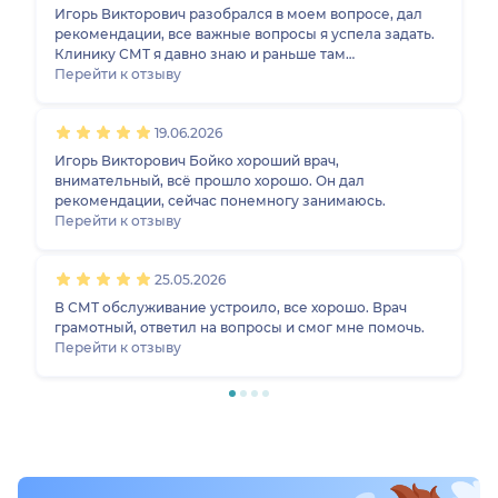
Игорь Викторович разобрался в моем вопросе, дал
рекомендации, все важные вопросы я успела задать.
Клинику СМТ я давно знаю и раньше там
наблюдалась, поэтому ориентировалась на имя
Перейти к отзыву
клиники, а врача уже выбирала по отзывам.
19.06.2026
Игорь Викторович Бойко хороший врач,
внимательный, всё прошло хорошо. Он дал
рекомендации, сейчас понемногу занимаюсь.
Перейти к отзыву
25.05.2026
В СМТ обслуживание устроило, все хорошо. Врач
грамотный, ответил на вопросы и смог мне помочь.
Перейти к отзыву