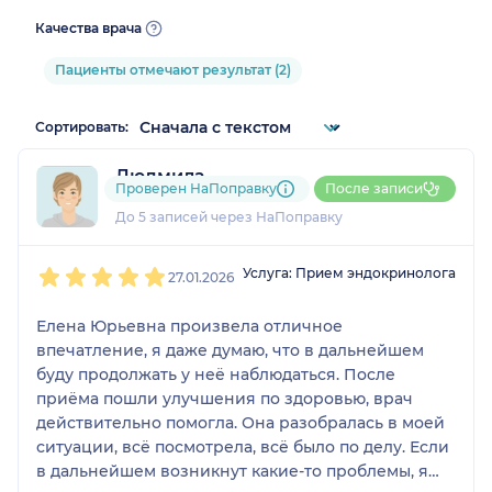
Качества врача
Пациенты отмечают результат (2)
Сортировать:
Людмила
Проверен НаПоправку
После записи
1 отзыв
До 5 записей через НаПоправку
1
2
3
4
5
Услуга: Прием эндокринолога
27.01.2026
Елена Юрьевна произвела отличное
впечатление, я даже думаю, что в дальнейшем
буду продолжать у неё наблюдаться. После
приёма пошли улучшения по здоровью, врач
действительно помогла. Она разобралась в моей
ситуации, всё посмотрела, всё было по делу. Если
в дальнейшем возникнут какие-то проблемы, я