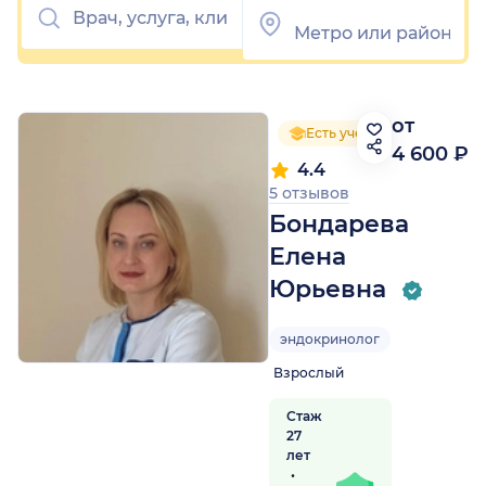
от
Есть ученая степень
4 600 ₽
4.4
5 отзывов
Бондарева
Елена
Юрьевна
эндокринолог
Взрослый
Стаж
27
лет