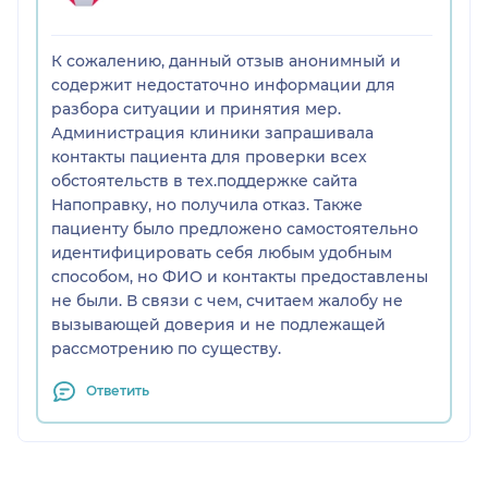
неуверенности, неопытности.
3) в конце приема меня послали в гугл искать
К сожалению, данный отзыв анонимный и
ответ на свои вопросы. Сервис
содержит недостаточно информации для
...
разбора ситуации и принятия мер.
Администрация клиники запрашивала
Отдельное замечание колл-центру СМТ за совет
контакты пациента для проверки всех
обратиться к этому специалисту, просто потому
обстоятельств в тех.поддержке сайта
что прием выпадал на удобное время. На мой
Напоправку, но получила отказ. Также
взгляд, это уровень обслуживания городской
пациенту было предложено самостоятельно
поликлиники, и он не соответствует репутации
идентифицировать себя любым удобным
учреждения, портит отношение к другим
способом, но ФИО и контакты предоставлены
замечательным докторам, которые здесь
не были. В связи с чем, считаем жалобу не
работают и уж тем более не может стоить
вызывающей доверия и не подлежащей
аналогично услугам других специалистов
рассмотрению по существу.
клиники.
Ответить
Оценка поставлена на основании конкретных
замечаний по работе и желании помочь в
развитии. Любой пациент, особенно платно, хочет
получить качественную услугу и подробные