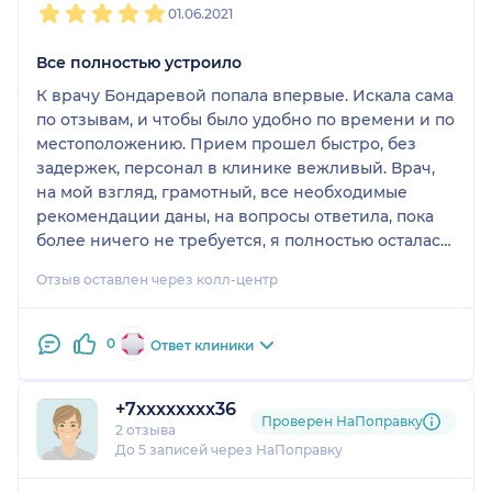
01.06.2021
Все полностью устроило
К врачу Бондаревой попала впервые. Искала сама
по отзывам, и чтобы было удобно по времени и по
местоположению. Прием прошел быстро, без
задержек, персонал в клинике вежливый. Врач,
на мой взгляд, грамотный, все необходимые
рекомендации даны, на вопросы ответила, пока
более ничего не требуется, я полностью осталась
довольна.
Отзыв оставлен через колл-центр
0
Ответ клиники
+7xxxxxxxx36
Проверен НаПоправку
2 отзыва
До 5 записей через НаПоправку
1
2
3
4
5