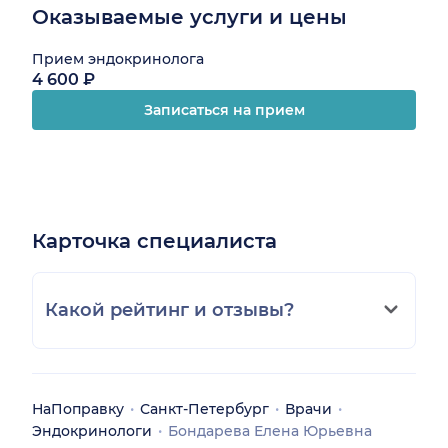
комментарии по состоянию его здоровья. Личные
Оказываемые услуги и цены
проблемы и характер специалиста не должны
влиять на качество оказываемых услуг, даже если
Прием эндокринолога
мне просто не повезло попасть на прием " в
4 600 ₽
неудачный день" для данного врача.
Записаться на прием
Желаю здоровья и успехов.
Карточка специалиста
Какой рейтинг и отзывы?
НаПоправку
Санкт-Петербург
Врачи
Эндокринологи
Бондарева Елена Юрьевна