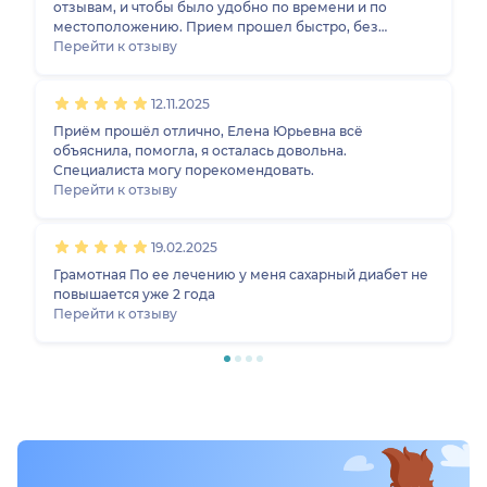
отзывам, и чтобы было удобно по времени и по
местоположению. Прием прошел быстро, без
задержек, персонал в клинике вежливый. Врач, на
Перейти к отзыву
мой взгляд, грамотный, все необходимые
рекомендации даны, на вопросы ответила, пока
12.11.2025
более ничего не требуется, я полностью осталась
довольна.
Приём прошёл отлично, Елена Юрьевна всё
объяснила, помогла, я осталась довольна.
Специалиста могу порекомендовать.
Перейти к отзыву
19.02.2025
Грамотная По ее лечению у меня сахарный диабет не
повышается уже 2 года
Перейти к отзыву