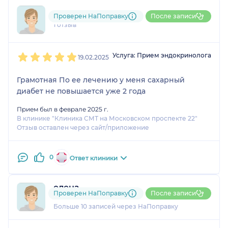
796....@....ru
Проверен НаПоправку
После записи
1 отзыв
1
2
3
4
5
Услуга: Прием эндокринолога
19.02.2025
Грамотная По ее лечению у меня сахарный
диабет не повышается уже 2 года
Прием был в феврале 2025 г.
В клинике "Клиника СМТ на Московском проспекте 22"
Отзыв оставлен через сайт/приложение
0
Ответ клиники
елена
Проверен НаПоправку
После записи
4 отзыва
Больше 10 записей через НаПоправку
1
2
3
4
5