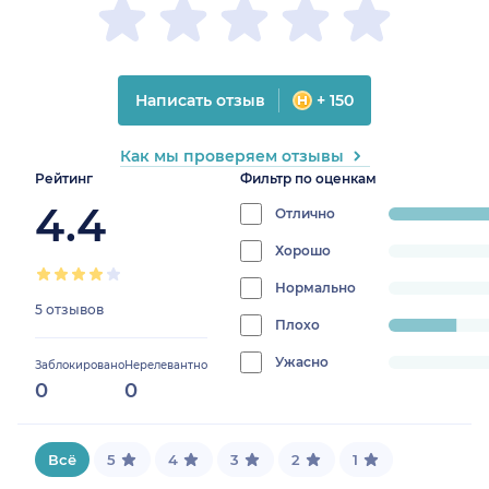
Написать отзыв
+ 150
Как мы проверяем отзывы
Рейтинг
Фильтр по оценкам
4.4
Отлично
progress:
80%
Хорошо
progress:
0%
Нормально
progress:
5 отзывов
0%
Плохо
progress:
20%
Ужасно
progress:
Заблокировано
Нерелевантно
0
0
0%
Всё
5
4
3
2
1