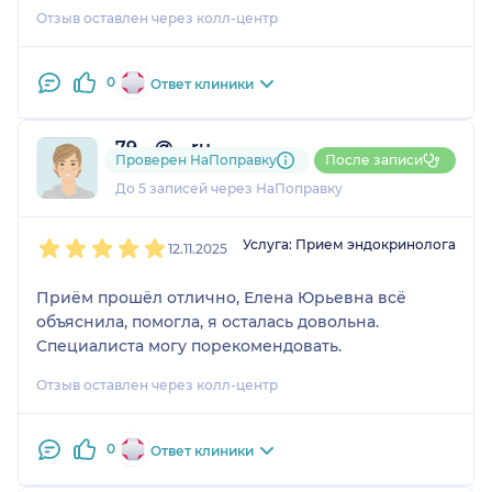
понимаю, что могу снова обратиться именно к
Отзыв оставлен через колл-центр
ней.
0
Ответ клиники
79....@....ru
Проверен НаПоправку
После записи
1 отзыв
До 5 записей через НаПоправку
1
2
3
4
5
Услуга: Прием эндокринолога
12.11.2025
Приём прошёл отлично, Елена Юрьевна всё
объяснила, помогла, я осталась довольна.
Специалиста могу порекомендовать.
Отзыв оставлен через колл-центр
0
Ответ клиники