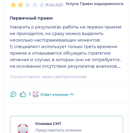
Услуга: Прием эндокринолога
15.04.2021
Первичный прием
Говорить о результатах работы на первом приеме
не приходится, но сразу можно выделить
несколько настораживающих моментов:
1) специалист использует только треть времени
приема и отказывается обсуждать стратегию
лечения и случаи, в которых оно не потребуется,
на основании отсутствия результатов анализов.
Не приводит опыт из практики в ответ на прямой
Отзыв оставлен через сайт/приложение
вопрос о том, как вообще развиваются события в
аналогичных ситуациях и как часто они
встречаются.
5
Ответ клиники
2) вопросы от пациента, связанные со
специальностью косвенно или напрямую,
воспринимаются специалистом как критика его
работы, а не как вопрос с целью понять смысл
Клиники СМТ
назначаемых анализов и выбор методики
Представитель клиники
исследования. Для меня это признак