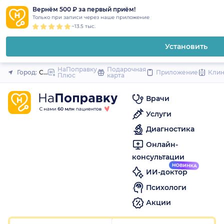
1
2
3
4
5
1
2
3
4
5
1
2
3
4
5
to
Вернём 500 ₽ за первый приём!
Закрыть
Только при записи через наше приложение
content
~13.5 тыс.
Установить
НаПоправку
Подарочная
Город:
Санкт-Петербург
Приложение
Кли
Плюс
карта
Врачи
Услуги
Диагностика
Онлайн-
консультации
ИИ-доктор
Психологи
Акции