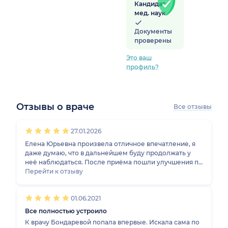
Кандидат
мед. наук
Документы
проверены
Это ваш
профиль?
Отзывы о враче
Все отзывы
1
2
3
4
5
1
2
3
4
5
1
2
3
4
5
1
2
3
4
5
27.01.2026
Елена Юрьевна произвела отличное впечатление, я
даже думаю, что в дальнейшем буду продолжать у
неё наблюдаться. После приёма пошли улучшения по
здоровью, врач действительно помогла. Она
Перейти к отзыву
разобралась в моей ситуации, всё посмотрела, всё
было по делу. Если в дальнейшем возникнут какие-то
01.06.2021
проблемы, я понимаю, что могу снова обратиться
именно к ней.
Все полностью устроило
К врачу Бондаревой попала впервые. Искала сама по