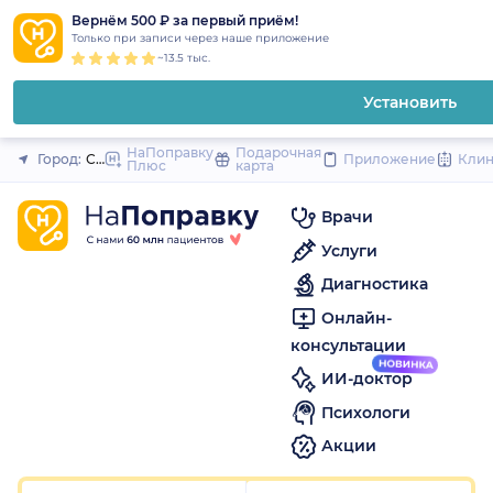
1
2
3
4
5
1
2
3
4
5
1
2
3
4
5
to
Вернём 500 ₽ за первый приём!
Закрыть
Только при записи через наше приложение
content
~13.5 тыс.
Установить
НаПоправку
Подарочная
Город:
Санкт-Петербург
Приложение
Кли
Плюс
карта
Врачи
Услуги
Диагностика
Онлайн-
консультации
ИИ-доктор
Психологи
Акции