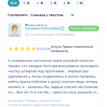
Всё
5
4
3
2
1
Сортировать:
Валентина
Проверен НаПоправку
После записи
1 отзыв
До 5 записей через НаПоправку
1
2
3
4
5
Услуга: Прием стоматолога-
10.01.2026
гигиениста
К сожалению состояние моей ротовой полости
таково, что каждые полгода вынуждена проходить
чистку штифтов под протезами… первый раз
сделала ее у Анны Андреевны, а потом пыталась
найти врача поближе к дому( клиник ведь теперь
немало и - казалось бы, задача совсем несложная,
но…. Все не то и не так…- увы!) по сему решила что
больше и пробовать не буду, а буду ездить к Анне
В клинике "Татьяна, стоматология"
Андреевне несмотря на то, что дорога занимает
Отзыв оставлен через сайт/приложение