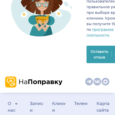
пользователя
правильное р
при выборе в
клиники. Кром
вы получите 1
по
программе
лояльности.
Оставить
отзыв
О
Запись
Клиникам
Телемедицина
Карта
нас
и
и
сайта