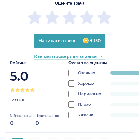
Оцените врача
Написать отзыв
+ 150
Как мы проверяем отзывы
Рейтинг
Фильтр по оценкам
5.0
Отлично
progress:
100%
Хорошо
progress:
0%
Нормально
progress:
1 отзыв
0%
Плохо
progress:
0%
Ужасно
progress:
Заблокировано
Нерелевантно
0
0
0%