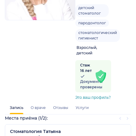
детский
стоматолог
пародонтолог
стоматологический
гигиенист
Взрослый,
детский
Стаж
16 лет
Документы
проверены
Это ваш профиль?
Запись
О враче
Отзывы
Услуги
Места приёма (1/2):
Стоматология Татьяна