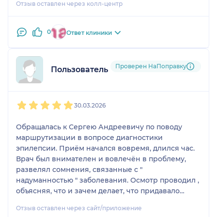
Отзыв оставлен через колл-центр
0
Ответ клиники
Проверен НаПоправку
Пользователь НаПоправку
1
2
3
4
5
30.03.2026
Обращалась к Сергею Андреевичу по поводу
маршрутизации в вопросе диагностики
эпилепсии. Приëм начался вовремя, длился час.
Врач был внимателен и вовлечëн в проблему,
развелял сомнения, связанные с "
надуманностью " заболевания. Осмотр проводил ,
объясняя, что и зачем делает, что придавало
спокойствия. Были даны рекомендации по
Отзыв оставлен через сайт/приложение
маршрутизации, объяснены смысл исследований,