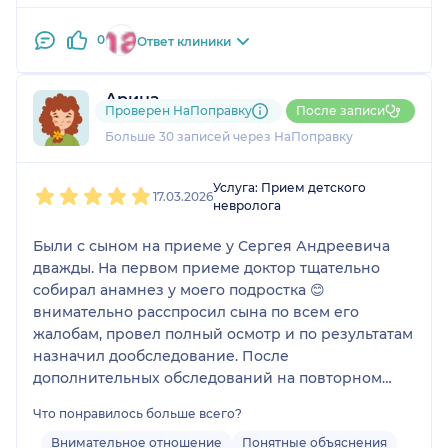
планы дальнейших действий. Произвëл очень
приятное впечатление, всё объяснил, относился
0
Ответ клиники
очень вежливо. Изучил результаты предыдущих
исследований. Порекомендую специалиста.
Арина
Проверен НаПоправку
После записи
12 отзывов
и
1 оценка
Больше 30 записей через НаПоправку
1
2
3
4
5
Услуга: Прием детского
17.03.2026
невролога
Были с сыном на приеме у Сергея Андреевича
дважды. На первом приеме доктор тщательно
собирал анамнез у моего подростка 😊
внимательно расспросил сына по всем его
жалобам, провел полный осмотр и по результатам
назначил дообследование. После
дополнительных обследований на повторном
приеме доктор рассказал, на какие моменты
Что понравилось больше всего?
нужно в дальнейшем обращать внимание, дал
четкие рекомендации. С врачом приятно
Внимательное отношение
Понятные объяснения