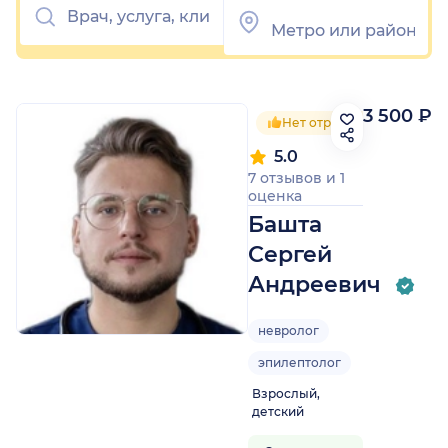
3 500 ₽
Нет отрицательных отзы
5.0
7 отзывов
и
1
оценка
Башта
Сергей
Андреевич
невролог
эпилептолог
Взрослый,
детский