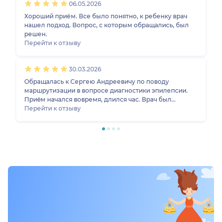
06.05.2026
Хороший приём. Все было понятно, к ребенку врач
нашел подход. Вопрос, с которым обращались, был
решен.
Перейти к отзыву
30.03.2026
Обращалась к Сергею Андреевичу по поводу
маршрутизации в вопросе диагностики эпилепсии.
Приëм начался вовремя, длился час. Врач был
внимателен и вовлечëн в проблему, развелял
Перейти к отзыву
сомнения, связанные с " надуманностью "
заболевания. Осмотр проводил , объясняя, что и
зачем делает, что придавало спокойствия. Были даны
рекомендации по маршрутизации, объяснены смысл
исследований, планы дальнейших действий.
Произвëл очень приятное впечатление, всё объяснил,
относился очень вежливо. Изучил результаты
предыдущих исследований. Порекомендую
специалиста.