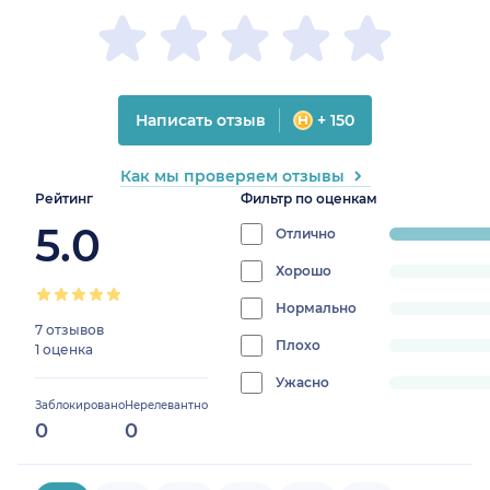
Написать отзыв
+ 150
Как мы проверяем отзывы
Рейтинг
Фильтр по оценкам
5.0
Отлично
progress:
100%
Хорошо
progress:
0%
Нормально
progress:
7 отзывов
0%
Плохо
progress:
1 оценка
0%
Ужасно
progress:
Заблокировано
Нерелевантно
0%
0
0