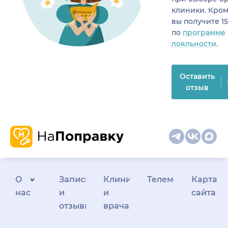
клиники. Кром
вы получите 1
по
программе
лояльности.
Оставить
отзыв
О
Запись
Клиникам
Телемедицина
Карта
нас
и
и
сайта
отзывы
врачам