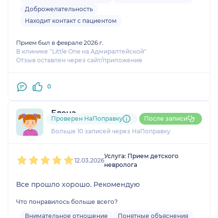
общаться, врач легко нашел контакт с ребенком.
Доброжелательность
Спасибо!
Находит контакт с пациентом
Прием был в феврале 2026 г.
В клинике "Little One на Адмиралтейской"
Отзыв оставлен через сайт/приложение
0
Елена
Проверен НаПоправку
После записи
2 отзыва
Больше 10 записей через НаПоправку
1
2
3
4
5
Услуга: Прием детского
12.03.2026
невролога
Все прошло хорошо. Рекомендую
Что понравилось больше всего?
Внимательное отношение
Понятные объяснения