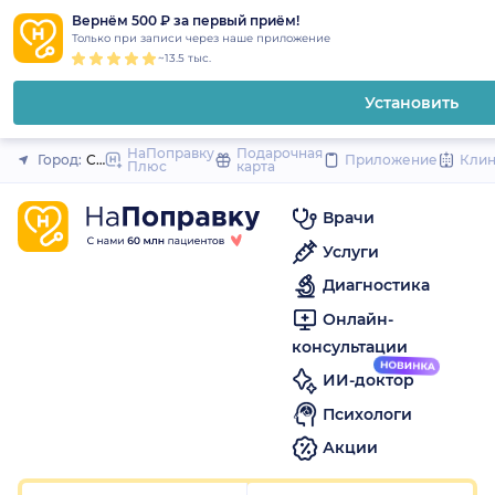
1
2
3
4
5
1
2
3
4
5
1
2
3
4
5
to
Вернём 500 ₽ за первый приём!
Закрыть
Только при записи через наше приложение
content
~13.5 тыс.
Установить
НаПоправку
Подарочная
Город:
Санкт-Петербург
Приложение
Кли
Плюс
карта
Врачи
Услуги
Диагностика
Онлайн-
консультации
ИИ-доктор
Психологи
Акции