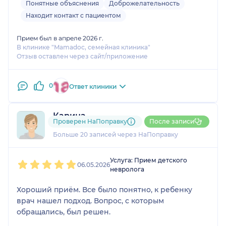
Понятные объяснения
Доброжелательность
Находит контакт с пациентом
Прием был в апреле 2026 г.
В клинике "Mamadoc, семейная клиника"
Отзыв оставлен через сайт/приложение
0
Ответ клиники
Карина
Проверен НаПоправку
После записи
7 отзывов
Больше 20 записей через НаПоправку
1
2
3
4
5
Услуга: Прием детского
06.05.2026
невролога
Хороший приём. Все было понятно, к ребенку
врач нашел подход. Вопрос, с которым
обращались, был решен.