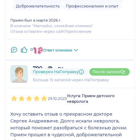
Доброжелательность
Профессионализм и опыт
Прием был в марте 2026 г.
В клинике "Mamadoc, семейная клиника"
Отзыв оставлен через сайт/приложение
0
Ответ клиники
790....@....ru
Проверен НаПоправку
После записи
1 отзыв
Больше 15 записей через НаПоправку
1
2
3
4
5
Услуга: Прием детского
29.10.2025
невролога
Хочу оставить отзыв о прекрасном докторе
Сергее Андреевиче. Долго искали невролога,
который поможет разобраться с болезнью дочки.
Прием прошел в чудесной, доброжелательной