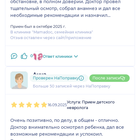
обстановке, в полном доверии. Доктор провел
тщательный осмотр, собрал анамнез и дал все
необходимые рекомендации и назначил
лечение. Мы ушли в полном восторге. Дальше
Прием был в октябре 2025 г.
будем наблюдаться только у Сергея
В клинике "Mamadoc, семейная клиника"
Андреевича)))
Отзыв оставлен через сайт/приложение
0
Ответ клиники
Анна
Проверен НаПоправку
После записи
13 отзывов
Больше 50 записей через НаПоправку
1
2
3
4
5
Услуга: Прием детского
16.09.2025
невролога
Очень позитивно, по делу, в общем - отлично.
Доктор внимательно осмотрел ребенка, дал все
возможные рекомендации и успокоил.