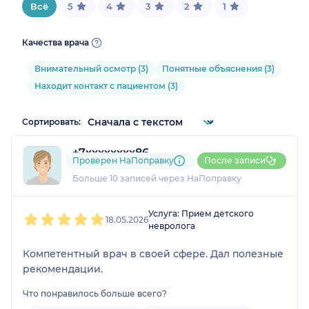
Всё
5
4
3
2
1
Качества врача
Внимательный осмотр (3)
Понятные объяснения (3)
Находит контакт с пациентом (3)
Сортировать:
+7xxxxxxxx86
Проверен НаПоправку
После записи
4 отзыва
и
1 оценка
Больше 10 записей через НаПоправку
1
2
3
4
5
Услуга: Прием детского
18.05.2026
невролога
Компетентный врач в своей сфере. Дал полезные
рекомендации.
Что понравилось больше всего?