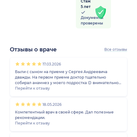
Стаж
5 лет
Документы
проверены
Отзывы о враче
Все отзывы
1
2
3
4
5
1
2
3
4
5
1
2
3
4
5
1
2
3
4
5
17.03.2026
Были с сыном на приеме у Сергея Андреевича
дважды. На первом приеме доктор тщательно
собирал анамнез у моего подростка 😊 внимательно
расспросил сына по всем его жалобам, провел
Перейти к отзыву
полный осмотр и по результатам назначил
дообследование. После дополнительных
18.05.2026
обследований на повторном приеме доктор
рассказал, на какие моменты нужно в дальнейшем
Компетентный врач в своей сфере. Дал полезные
обращать внимание, дал четкие рекомендации. С
рекомендации.
врачом приятно общаться, врач легко нашел контакт с
Перейти к отзыву
ребенком. Спасибо!