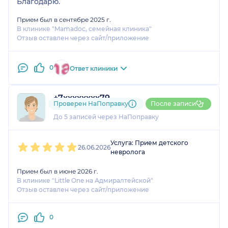
Благодарю.
Прием был в сентябре 2025 г.
В клинике "Mamadoc, семейная клиника"
Отзыв оставлен через сайт/приложение
0
Ответ клиники
+7xxxxxxxx79
Проверен НаПоправку
После записи
3 оценки
До 5 записей через НаПоправку
1
2
3
4
5
Услуга: Прием детского
26.06.2026
невролога
Прием был в июне 2026 г.
В клинике "Little One на Адмиралтейской"
Отзыв оставлен через сайт/приложение
0