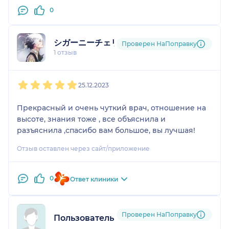
0
シガーニーチェリー
Проверен НаПоправку
1 отзыв
1
2
3
4
5
25.12.2023
Прекрасный и очень чуткий врач, отношение на
высоте, знания тоже , все объяснила и
разъяснила ,спасибо вам большое, вы лучшая!
Отзыв оставлен через сайт/приложение
0
Ответ клиники
Проверен НаПоправку
Пользователь НаПоправку