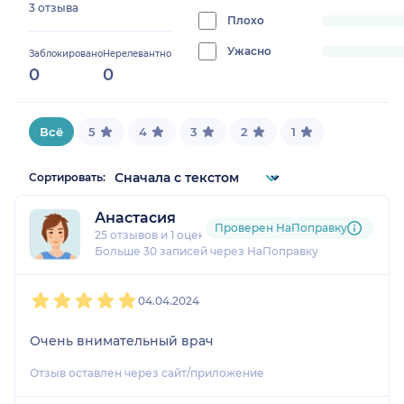
3 отзыва
0%
Плохо
progress:
0%
Ужасно
progress:
Заблокировано
Нерелевантно
0
0
0%
Всё
5
4
3
2
1
Сортировать:
Анастасия
Проверен НаПоправку
25 отзывов
и
1 оценка
Больше 30 записей через НаПоправку
1
2
3
4
5
04.04.2024
Очень внимательный врач
Отзыв оставлен через сайт/приложение