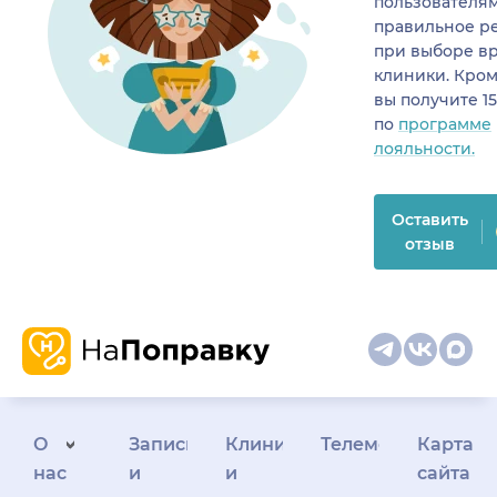
пользователя
правильное р
при выборе в
клиники. Кром
вы получите 1
по
программе
лояльности.
Оставить
отзыв
О
Запись
Клиникам
Телемедицина
Карта
нас
и
и
сайта