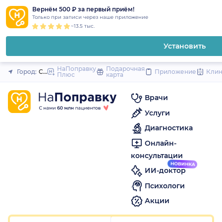
1
2
3
4
5
1
2
3
4
5
1
2
3
4
5
to
Вернём 500 ₽ за первый приём!
Закрыть
Только при записи через наше приложение
content
~13.5 тыс.
Установить
НаПоправку
Подарочная
Город:
Санкт-Петербург
Приложение
Кли
Плюс
карта
Врачи
Услуги
Диагностика
Онлайн-
консультации
ИИ-доктор
Психологи
Акции