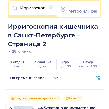
Очистить
Ирригоскопия кишечника
в Санкт-Петербурге –
Страница 2
28 клиник
Сегодня
Ближайшие
Утро
Вечер
В
7 авг.
3 дня
до 11:00
после 18:00
8 а
Средний рейтинг врачей 4.6
Есть КТ
Амбулаторно-консультативное