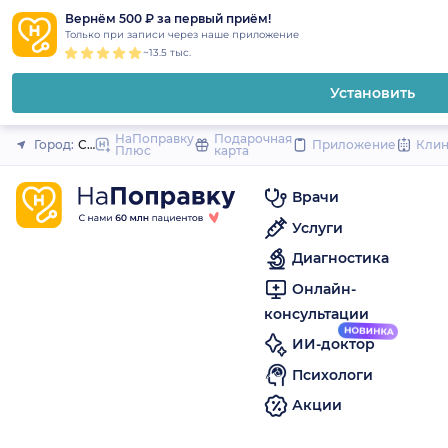
1
2
3
4
5
to
Вернём 500 ₽ за первый приём!
Закрыть
Только при записи через наше приложение
content
~13.5 тыс.
Установить
НаПоправку
Подарочная
Город:
Санкт-Петербург
Приложение
Кли
Плюс
карта
Врачи
Услуги
Диагностика
Онлайн-
консультации
ИИ-доктор
Психологи
Акции