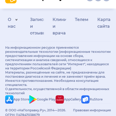
О
Запись
Клиникам
Телемедицина
Карта
нас
и
и
сайта
отзывы
врачам
На информационном ресурсе применяются
рекомендательные технологии (информационные технологии
предоставления информации на основе сбора,
систематизации и анализа сведений, относящихся к
предпочтениям пользователей сети "Интернет", находящихся
на территории Российской Федерации)
Материалы, размещённые на сайте, не предназначены для
постановки диагноза и лечения и не заменяют приём врача.
Имеются противопоказания. Необходима консультация
специалиста.
О деятельности, осуществляемой в области информационных
технологий
App Store
Google Play
AppGallery
RuStore
© ООО «НаПоправку.Ру», 2014—2026.
Правовая информация
ОГРН: 1147847038679