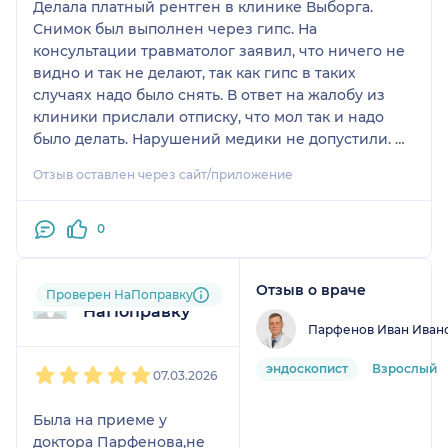
Делала платный рентген в клинике Выборга.
Снимок был выполнен через гипс. На
консультации травматолог заявил, что ничего не
видно и так не делают, так как гипс в таких
случаях надо было снять. В ответ на жалобу из
клиники прислали отписку, что мол так и надо
было делать. Нарушений медики не допустили. Но
рентген пришлось переснимать уже в другом
Отзыв оставлен через сайт/приложение
медучреждении. Потеряла не только деньги, но и
время. Пришлось делать срочно операцию и
ломать неправильно сросшийся перелом. Не
0
советую сюда обращаться.
Отзыв о враче
Пользователь
Проверен НаПоправку
НаПоправку
Парфенов Иван Иван
1
2
3
4
5
эндоскопист
Взрослый
07.03.2026
Была на приеме у
доктора Парфенова,не