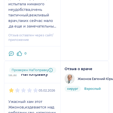
испытала никакого
неудобства,очень
тактичный,вежливый
врач,таких сейчас мало
,да еще и замечательный
человек.Очень
Отзыв оставлен через сайт/
благодарна.
приложение
0
Отзыв о враче
Пользователь
Проверен НаПоправку
НаПоправку
Жжонов Евгений Юрь
1
2
3
4
5
хирург
Взрослый
05.02.2026
Ужасный хам этот
Жжонов,издевается над
ребятами сво, категории