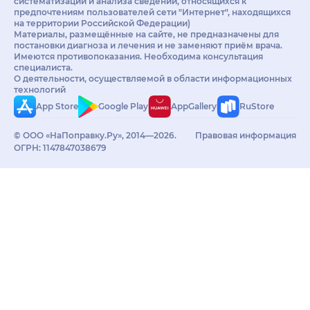
систематизации и анализа сведений, относящихся к
нелепую кучу
предпочтениям пользователей сети "Интернет", находящихся
диагнозов от Купченко
на территории Российской Федерации)
Материалы, размещённые на сайте, не предназначены для
И.Г., ужаснулись.... врач
постановки диагноза и лечения и не заменяют приём врача.
из областной
Имеются противопоказания. Необходима консультация
прописал мне пить три
специалиста.
О деятельности, осуществляемой в области информационных
цикла таблеток Жанин
технологий
и приехать к ним
App Store
Google Play
AppGallery
RuStore
повторно, но повторно
я к ним уже не ездила,
© ООО «НаПоправку.Ру», 2014—2026.
Правовая информация
потому что после
ОГРН: 1147847038679
курса таблеток, в
самый первый месяц у
нас всё получилось.
Беременность у меня
была очень легкая и
роды тоже!