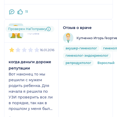
начитавшись в инете про свою операцию... был в
шоке от описуемых до операционных процедурах.
11
о самой операции и особенно о процессе
востановления. мой совет.. не читайте чужие
Отзыв о враче
gaiusik
отзывы.. все индивидуально проходит и зависит
Проверен НаПоправку
1 отзыв
от многого. и конкретно от хирурга которому вы
Купченко Игорь Георги
доверились.
1
2
3
4
5
акушер-гинеколог
гинекол
16.01.2016
гинеколог-эндокринолог
когда деньги дороже
репродуктолог
Взрослый
репутации
Вот наконец то мы
решили с мужем
родить ребенка. Для
начала я решила по
УЗИ проверить все ли
в порядке, так как в
прошлом у меня была
киста. Я пошла платно