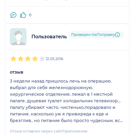
0
Проверен НаПоправку
Пользователь НаПоправку
1
2
3
4
5
12.05.2016
отзыв
3 недели назад пришлось лечь на операцию.
выбрал для себя железнодорожную.
хирургическое отделение. лежал в 1 местной
палате. душевая туалет холодильник телевизор...
палату убирают часто. чистенько.порадовало и
питание. насколько уж я привиреда к еде и
брезглив.. но питание было просто чудесным. все
горячее и очень очень вкусненько что
Отзыв оставлен через сайт/приложение
оооочееень порадовало. повара просто супер.