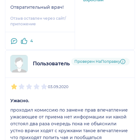
недовольно скорченной
Отвратительный врач!
[…] . Несмотря на такое
Отзыв оставлен через сайт/
начало, была
приложение
предпринята попытка
все же таки получить
консультацию по
4
интересующему
вопросу, но и тут все
закончилось тем, что
Проверен НаПоправку
Пользователь НаПоправку
персонаж задавал
неуместные вопросы, а
1
2
3
4
5
любой ответ на них его
03.09.2020
попросту не устраивал.
Если хотите получить
Ужасно.
адекватную
квалифицированную
проходил комиссию по замене прав впечатление
помощь, не тратьте
ужасающее от приема нет информации ни какой
время на поход к этому
отстоял два раза очередь пока не объяснили
"специалисту". Ночной
устно врачи ходят с кружками такое впечатление
сторож поликлиники
что приходят попить чая и пообщаться