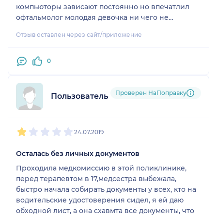
больше врач, чем
компьюторы зависают постоянно но впечатлил
данное лицо. Никакой
офтальмолог молодая девочка ни чего не
клятвой Гиппократа и
объяснив толком не посмотрев сказала не
Отзыв оставлен через сайт/приложение
человечностью там не
пропущу идите за очками сделал возврат денег и
пахнет. Возможно
ушел в центурию где все доходчиво и быстро
раньше он и был
прошел я 17 лет отработал на жел дороге но
0
квалифицированным
больше пользоваться услугами узловой больницы
специалистом, но увы,
не буду очень не приятный осадок
сейчас это точно не так,
Проверен НаПоправку
Пользователь НаПоправку
таким людям нельзя
работать с людьми.
1
2
3
4
5
24.07.2019
Осталась без личных документов
Проходила медкомиссию в этой поликлинике,
перед терапевтом в 17,медсестра выбежала,
быстро начала собирать документы у всех, кто на
водительские удостоверения сидел, я ей даю
обходной лист, а она схавмта все документы, что