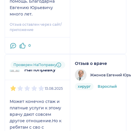
помощь. Благодарна
Евгению Юрьевичу
много лет.
Отзыв оставлен через сайт/
приложение
0
Отзыв о враче
Пользователь
Проверен НаПоправку
НаПоправку
Жжонов Евгений Юрь
1
2
3
4
5
хирург
Взрослый
13.08.2025
Может конечно стаж и
платные услуги к этому
врачу дают совсем
другое отношение.Но к
ребятам с сво с