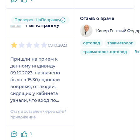
Отзыв о враче
Пользователь
Проверен НаПоправку
НаПоправку
Канер Евгений Федо
1
2
3
4
5
ортопед
травматолог
09.10.2023
травматолог-ортопед
Вз
Пришли на прием к
данному индивиду
09.10.2023, назначено
было в 15:30,подошли
вовремя, от людей,
сидящих у кабинета
узнали, что вход по
вызову. Прождали около
Отзыв оставлен через сайт/
7 минут, после чего жена
приложение
решила постучаться,
уточнить, врач оказался
1
не занят, восседал на