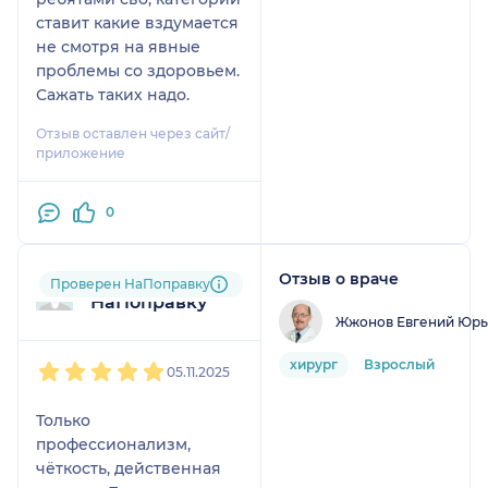
ставит какие вздумается
не смотря на явные
проблемы со здоровьем.
Сажать таких надо.
Отзыв оставлен через сайт/
приложение
0
Отзыв о враче
Пользователь
Проверен НаПоправку
НаПоправку
Жжонов Евгений Юрь
1
2
3
4
5
хирург
Взрослый
05.11.2025
Только
профессионализм,
чёткость, действенная