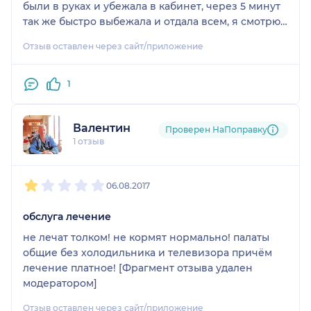
были в руках и убежала в кабинет, через 5 минут
так же быстро выбежала и отдала всем, я смотрю
а файла с документами нет, вернулась обратно, на
Отзыв оставлен через сайт/приложение
что мне ответили "ну может кому-то другому
отдала случайно", я вернулась в 7 кабинет, там
никто ничего не оставил
1
В итоге осталась без личных документов
Спасибо что паспорт не отдала другим.
Валентин
Проверен НаПоправку
1 отзыв
1
2
3
4
5
06.08.2017
обслуга лечение
не лечат толком! не кормят нормально! палаты
общие без холодильника и телевизора причём
лечение платное! [Фрагмент отзыва удален
модератором]
Отзыв оставлен через сайт/приложение