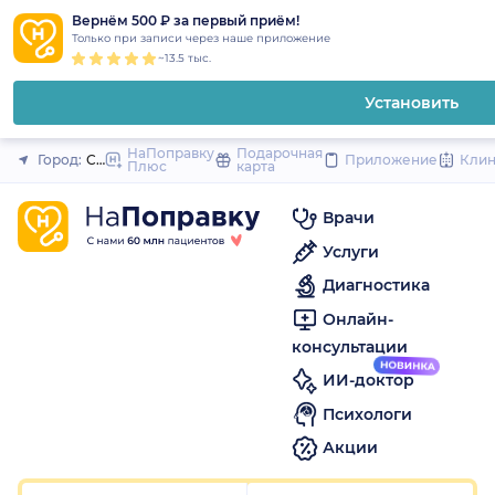
1
2
3
4
5
to
Вернём 500 ₽ за первый приём!
Закрыть
Только при записи через наше приложение
content
~13.5 тыс.
Установить
НаПоправку
Подарочная
Город:
Санкт-Петербург
Приложение
Кли
Плюс
карта
Врачи
Услуги
Диагностика
Онлайн-
консультации
ИИ-доктор
Психологи
Акции