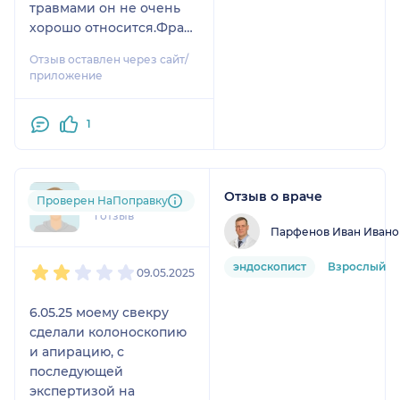
травмами он не очень
хорошо относится.Фраза
ходи и собирайся на сво
Отзыв оставлен через сайт/
снова,с ногой которая
приложение
разбита....это нонсенс!!!!
Вас бы на сво
1
"уважаемый"хирург...Я
бы посмотрела как бы вы
бегали на одной ноге!!!!
За деньги всё
Отзыв о враче
apo....@....ru
Проверен НаПоправку
рассказывается по
1 отзыв
полочкам,а в обычном
Парфенов Иван Ивано
госпитале,наверное
1
2
3
4
5
время не особо хватает
эндоскопист
Взрослый
09.05.2025
на ребят.
6.05.25 моему свекру
сделали колоноскопию
и апирацию, с
последующей
экспертизой на