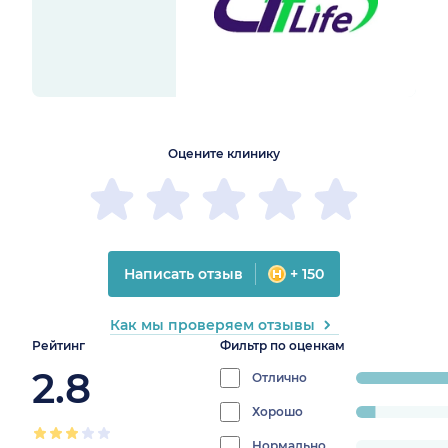
1
2
3
4
5
1
2
3
4
5
Оцените клинику
Написать отзыв
+ 150
Как мы проверяем отзывы
Рейтинг
Фильтр по оценкам
2.8
Отлично
progress:
31.25%
Хорошо
progress:
6.25%
Нормально