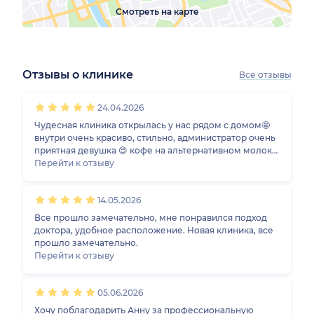
Смотреть на карте
Отзывы о клинике
Все отзывы
1
2
3
4
5
1
2
3
4
5
1
2
3
4
5
1
2
3
4
5
24.04.2026
Чудесная клиника открылась у нас рядом с домом🤩
внутри очень красиво, стильно, администратор очень
приятная девушка 😍 кофе на альтернативном молоке
очень вкусный) делала уход для лица на косметике
Перейти к отзыву
GiGi, проконсультировалась по другим процедурам.
Впечатление осталось очень хорошее, буду
14.05.2026
пробовать другие процедуры. Дополняю свой отзыв:
делала 2 биоревитализации и 2 пилинга биорепил у
Все прошло замечательно, мне понравился подход
Никуличевой А.Г., все прекрасно прошло, Анна
доктора, удобное расположение. Новая клиника, все
Геннадьевна очень приятная, все объясняет,
прошло замечательно.
рекомендует без излишеств ☺️🙏 пилинг биорепил
Перейти к отзыву
реально сокращает размер пор даже после первой
процедуры 👍
05.06.2026
Хочу поблагодарить Анну за профессиональную