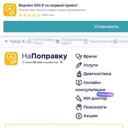
1
2
3
4
5
1
2
3
4
5
1
2
3
4
5
to
Вернём 500 ₽ за первый приём!
Закрыть
Только при записи через наше приложение
content
~13.5 тыс.
Установить
НаПоправку
Подарочная
Город:
Санкт-Петербург
Приложение
Кли
Плюс
карта
Врачи
Услуги
Диагностика
Онлайн-
консультации
ИИ-доктор
Психологи
Акции