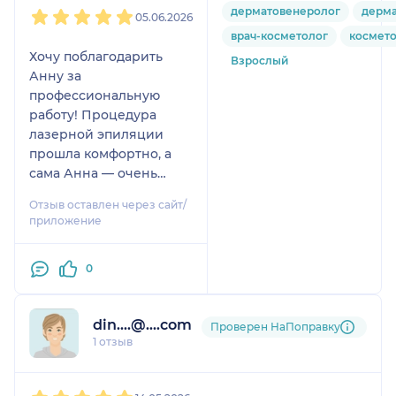
1
2
3
4
5
дерматовенеролог
дерма
05.06.2026
врач-косметолог
космет
Хочу поблагодарить
Взрослый
Анну за
профессиональную
работу! Процедура
лазерной эпиляции
прошла комфортно, а
сама Анна — очень
внимательная и
Отзыв оставлен через сайт/
доброжелательная, что
приложение
создает еще больше
комфорта во время
0
процедуры!)
din....@....com
Проверен НаПоправку
1 отзыв
1
2
3
4
5