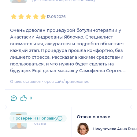
1
2
3
4
5
12.06.2026
Очень доволен процедурой ботулинотерапии у
Анастасии Андреевны Яблочко. Специалист
внимательная, аккуратная и подробно объясняет
каждый этап. Процедура прошла комфортно, без
лишнего стресса. Рассказала какими средствами
поользоваться, и что нужно будет сделать на
будущее. Ещё делал массаж у Самофеева Сергея
Васильевича, мне очень понравилось.
Отзыв оставлен через сайт/приложение
Обязательно приду снова и смело рекомендую!
0
Отзыв о враче
mar....@....ru
Проверен НаПоправку
1 отзыв
Никуличева Анна Ген