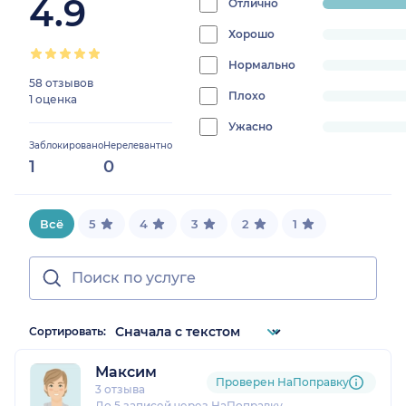
4.9
Отлично
progress:
100%
Хорошо
progress:
0%
Нормально
progress:
58 отзывов
0%
Плохо
progress:
1 оценка
0%
Ужасно
progress:
Заблокировано
Нерелевантно
0%
1
0
Всё
5
4
3
2
1
Сортировать:
Максим
Проверен НаПоправку
3 отзыва
До 5 записей через НаПоправку