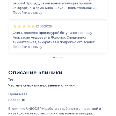
работу! Процедура лазерной эпиляции прошла
комфортно, а сама Анна — очень внимательная и
доброжелательная, что создает еще больше
Перейти к отзыву
комфорта во время процедуры!)
12.06.2026
Очень доволен процедурой ботулинотерапии у
Анастасии Андреевны Яблочко. Специалист
внимательная, аккуратная и подробно объясняет
каждый этап. Процедура прошла комфортно, без
Перейти к отзыву
лишнего стресса. Рассказала какими средствами
поользоваться, и что нужно будет сделать на
будущее. Ещё делал массаж у Самофеева Сергея
Васильевича, мне очень понравилось. Обязательно
приду снова и смело рекомендую!
Описание клиники
Тип
Частные специализированные клиники
Принимает
Взрослых
В клинике UNIQDERM работают кабинеты аппаратной и
инъекционной косметологии, лазерной эпиляции,