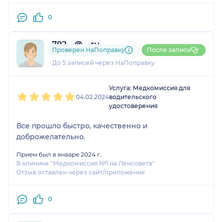
0
792....@....ru
Проверен НаПоправку
После записи
1 отзыв
До 5 записей через НаПоправку
1
2
3
4
5
Услуга: Медкомиссия для
04.02.2024
водительского
удостоверения
Все прошло быстро, качественно и
доброжелательно.
Прием был в январе 2024 г.
В клинике "Медкомиссия №1 на Ленсовета"
Отзыв оставлен через сайт/приложение
0