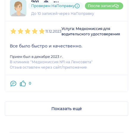
791....@....ru
Проверен НаПоправку
После записи
2 отзыва
До 10 записей через НаПоправку
1
2
3
4
5
Услуга: Медкомиссия для
11.12.2023
водительского удостоверения
Все было быстро и качественно.
Прием был в декабре 2023 г.
В клинике "Медкомиссия №1 на Ленсовета"
Отзыв оставлен через сайт/приложение
0
Показать ещё