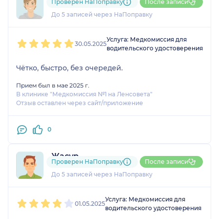
Проверен НаПоправку
После записи
1 отзыв
До 5 записей через НаПоправку
1
2
3
4
5
Услуга: Медкомиссия для
30.05.2025
водительского удостоверения
Чётко, быстро, без очередей.
Прием был в мае 2025 г.
В клинике "Медкомиссия №1 на Ленсовета"
Отзыв оставлен через сайт/приложение
0
Жасур
Проверен НаПоправку
После записи
1 отзыв
До 5 записей через НаПоправку
1
2
3
4
5
Услуга: Медкомиссия для
01.05.2025
водительского удостоверения