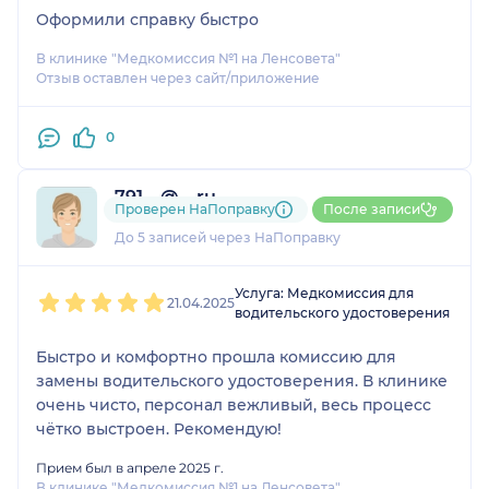
Оформили справку быстро
В клинике "Медкомиссия №1 на Ленсовета"
Отзыв оставлен через сайт/приложение
0
791....@....ru
Проверен НаПоправку
После записи
1 отзыв
До 5 записей через НаПоправку
1
2
3
4
5
Услуга: Медкомиссия для
21.04.2025
водительского удостоверения
Быстро и комфортно прошла комиссию для
замены водительского удостоверения. В клинике
очень чисто, персонал вежливый, весь процесс
чётко выстроен. Рекомендую!
Прием был в апреле 2025 г.
В клинике "Медкомиссия №1 на Ленсовета"