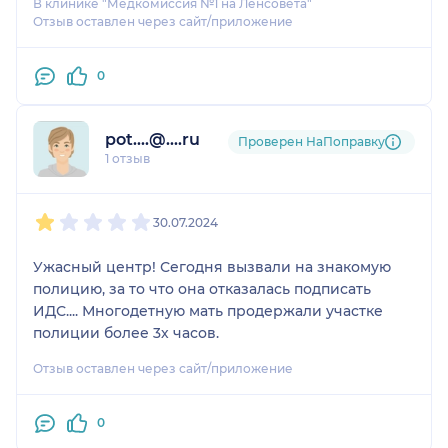
В клинике "Медкомиссия №1 на Ленсовета"
Отзыв оставлен через сайт/приложение
0
pot....@....ru
Проверен НаПоправку
1 отзыв
1
2
3
4
5
30.07.2024
Ужасный центр! Сегодня вызвали на знакомую
полицию, за то что она отказалась подписать
ИДС.... Многодетную мать продержали участке
полиции более 3х часов.
Отзыв оставлен через сайт/приложение
0