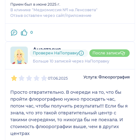
Прием был в июне 2025 г.
В клинике "Медкомиссия №1 на Ленсовета"
Отзыв оставлен через сайт/приложение
0
Анастасия
Проверен НаПоправку
После записи
11 отзывов
Больше 10 записей через НаПоправку
1
2
3
4
5
Услуга: Флюорография
07.06.2025
Просто отвратительно. В очереди на то, что бы
пройти флюрографию нужно просидеть час,
потом час, чтобы получить результаты!!! Если бы я
знала, что это такой отвратительный центр с
такими очередями, то никогда бы не поехала. И
стоимость флюорографии выше, чем в других
центрах