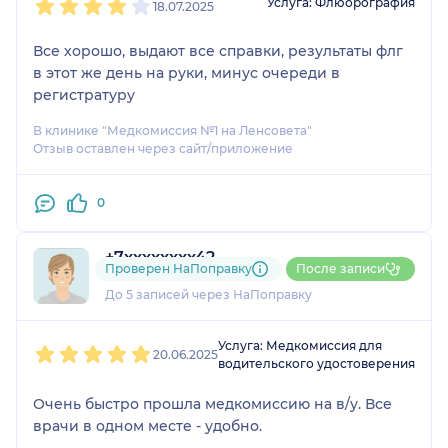
Услуга: Флюорография
18.07.2025
Все хорошо, выдают все справки, результаты флг
в этот же день на руки, минус очереди в
регистратуру
В клинике "Медкомиссия №1 на Ленсовета"
Отзыв оставлен через сайт/приложение
0
+7xxxxxxxx42
Проверен НаПоправку
После записи
1 отзыв
До 5 записей через НаПоправку
1
2
3
4
5
Услуга: Медкомиссия для
20.06.2025
водительского удостоверения
Очень быстро прошла медкомиссию на в/у. Все
врачи в одном месте - удобно.