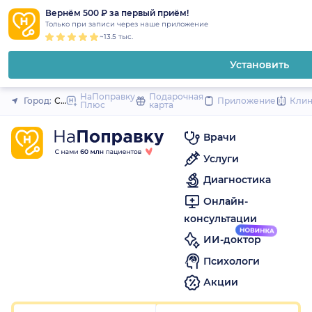
1
2
3
4
5
to
Вернём 500 ₽ за первый приём!
Закрыть
Только при записи через наше приложение
content
~13.5 тыс.
Установить
НаПоправку
Подарочная
Город:
Санкт-Петербург
Приложение
Кли
Плюс
карта
Врачи
Услуги
Диагностика
Онлайн-
консультации
ИИ-доктор
Психологи
Акции