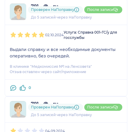
791....@....ru
Проверен НаПоправку
После записи
1 отзыв
До 5 записей через НаПоправку
1
2
3
4
5
Услуга: Справка 001-ГС/у для
02.10.2024
госслужбы
Выдали справку и все необходимые документы
оперативно, без очередей.
В клинике "Медкомиссия №1 на Ленсовета"
Отзыв оставлен через сайт/приложение
0
791....@....ru
Проверен НаПоправку
После записи
1 отзыв
До 5 записей через НаПоправку
1
2
3
4
5
04.09.2024