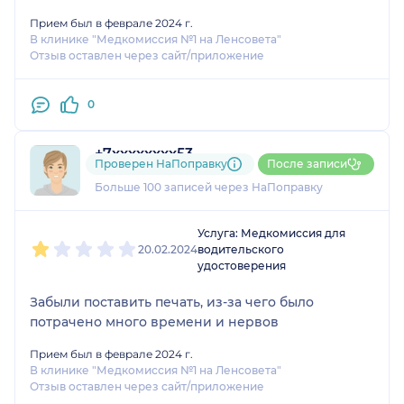
Прием был в феврале 2024 г.
В клинике "Медкомиссия №1 на Ленсовета"
Отзыв оставлен через сайт/приложение
0
+7xxxxxxxx53
Проверен НаПоправку
После записи
9 отзывов
и
2 оценки
Больше 100 записей через НаПоправку
1
2
3
4
5
Услуга: Медкомиссия для
20.02.2024
водительского
удостоверения
Забыли поставить печать, из-за чего было
потрачено много времени и нервов
Прием был в феврале 2024 г.
В клинике "Медкомиссия №1 на Ленсовета"
Отзыв оставлен через сайт/приложение