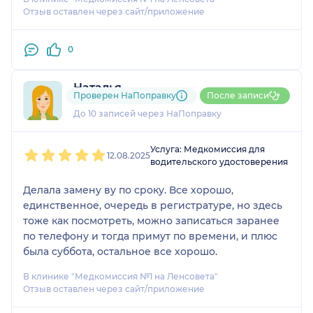
Отзыв оставлен через сайт/приложение
0
Наталья
Проверен НаПоправку
После записи
31 отзыв
До 10 записей через НаПоправку
1
2
3
4
5
Услуга: Медкомиссия для
12.08.2025
водительского удостоверения
Делала замену ву по сроку. Все хорошо,
единственное, очередь в регистратуре, но здесь
тоже как посмотреть, можно записаться заранее
по телефону и тогда примут по времени, и плюс
была суббота, остальное все хорошо.
В клинике "Медкомиссия №1 на Ленсовета"
Отзыв оставлен через сайт/приложение