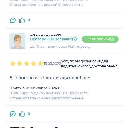
Отзыв оставлен через сайт/приложение
0
+7xxxxxxxx01
Проверен НаПоправку
После записи
2 отзыва
До 10 записей через НаПоправку
1
2
3
4
5
Услуга: Медкомиссия для
13.03.2025
водительского удостоверения
Всё быстро и чётко, никаких проблем
Прием был в октябре 2024 г.
В клинике "Медкомиссия №1 на Ленсовета"
Отзыв оставлен через сайт/приложение
0