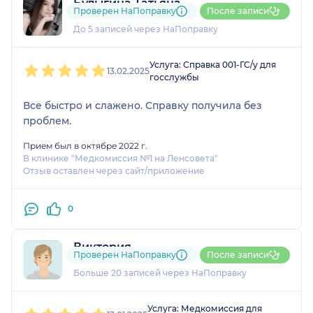
Булыгина Татьяна
Проверен НаПоправку
После записи
2 отзыва
До 5 записей через НаПоправку
1
2
3
4
5
Услуга: Справка 001-ГС/у для
13.02.2025
госслужбы
Все быстро и слажено. Справку получила без
проблем.
Прием был в октябре 2022 г.
В клинике "Медкомиссия №1 на Ленсовета"
Отзыв оставлен через сайт/приложение
0
Виктория
Проверен НаПоправку
После записи
18 отзывов
и
1 оценка
Больше 20 записей через НаПоправку
1
2
3
4
5
Услуга: Медкомиссия для