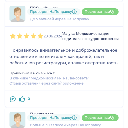
798....@....ru
Проверен НаПоправку
После записи
1 отзыв
До 5 записей через НаПоправку
1
2
3
4
5
Услуга: Медкомиссия для
29.06.2024
водительского удостоверения
Понравилось внимательное и доброжелательное
отношение к почетителям как врачей, так и
работников регистратуры, а также оперативность.
Прием был в июне 2024 г.
В клинике "Медкомиссия №1 на Ленсовета"
Отзыв оставлен через сайт/приложение
0
Виктория
Проверен НаПоправку
После записи
3 отзыва
Больше 30 записей через НаПоправку