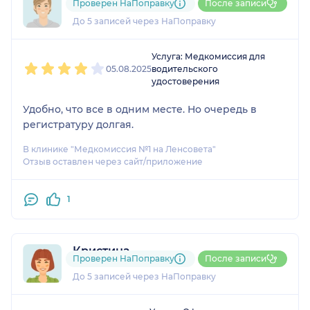
Проверен НаПоправку
После записи
1 отзыв
До 5 записей через НаПоправку
1
2
3
4
5
Услуга: Медкомиссия для
05.08.2025
водительского
удостоверения
Удобно, что все в одним месте. Но очередь в
регистратуру долгая.
В клинике "Медкомиссия №1 на Ленсовета"
Отзыв оставлен через сайт/приложение
1
Кристина
Проверен НаПоправку
После записи
1 отзыв
До 5 записей через НаПоправку
1
2
3
4
5