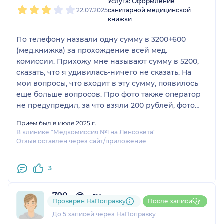
Услуга: Оформление
22.07.2025
санитарной медицинской
книжки
По телефону назвали одну сумму в 3200+600
(мед.книжка) за прохождение всей мед.
комиссии. Прихожу мне называют сумму в 5200,
сказать, что я удивилась-ничего не сказать. На
мои вопросы, что входит в эту сумму, появилось
еще больше вопросов. Про фото также оператор
не предупредил, за что взяли 200 рублей, фото
делают «на коленке». Несколько месяцев назад
Прием был в июле 2025 г.
делала флюшку, что скостило мне 500 рублей.
В клинике "Медкомиссия №1 на Ленсовета"
Прошла все кабинеты достаточно быстро, в
Отзыв оставлен через сайт/приложение
течение 2х часов с регистрацией. Стоматолога,
входящего в стоимость, я прошла, видимо, в виде
3
переговоров в регистратуре, так как его в итоге в
перечне моих прохождений не было.
Впечатление спорное.
790....@....ru
Проверен НаПоправку
После записи
Перечень вошедших услуг в договор, где куда-то
1 отзыв
До 5 записей через НаПоправку
исчезли 2000 рублей: