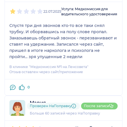
Обязательные анализы на инфекцию-300,00
1
2
3
4
5
ФОТО-200,00
Услуга: Медкомиссия для
22.07.2025
УЗИ органов малого таза-800,00
водительского удостоверения
Бланк ЛМК-600,00
Спустя три дня звонков кто-то все таки снял
Оформление заключения по результатам
трубку. И оборвавшись на полу слове пропал.
медосмотра-500,00
Заказываешь обратный звонок - перезванивают и
Осмотр врача-стоматолога-300,00
ставят на удержание. Записался через сайт,
Общая цена договора:
пришел в итоге нарколога и психолога не
4700,00
пройти... зря упущенные 2 недели
В клинике "Медкомиссия №1 на Ленсовета"
Отзыв оставлен через сайт/приложение
0
Мария
Проверен НаПоправку
После записи
25 отзывов
Больше 60 записей через НаПоправку
1
2
3
4
5