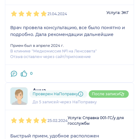
1
2
3
4
5
Услуга: ЭКГ
21.04.2024
Врач провела консультацию, все было понятно и
подробно. Дала рекомендации дальнейшие
Прием был в апреле 2024 г.
В клинике "Медкомиссия №1 на Ленсовета"
Отзыв оставлен через сайт/приложение
0
Анна
Проверен НаПоправку
После записи
1 отзыв
До 5 записей через НаПоправку
1
2
3
4
5
Услуга: Справка 001-ГС/у для
25.02.2024
госслужбы
Быстрый прием, удобное расположен