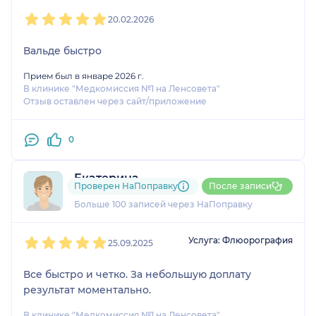
1
2
3
4
5
20.02.2026
Вальде быстро
Прием был в январе 2026 г.
В клинике "Медкомиссия №1 на Ленсовета"
Отзыв оставлен через сайт/приложение
0
Екатерина
Проверен НаПоправку
После записи
27 отзывов
Больше 100 записей через НаПоправку
1
2
3
4
5
Услуга: Флюорография
25.09.2025
Все быстро и четко. За небольшую доплату
результат моментально.
В клинике "Медкомиссия №1 на Ленсовета"