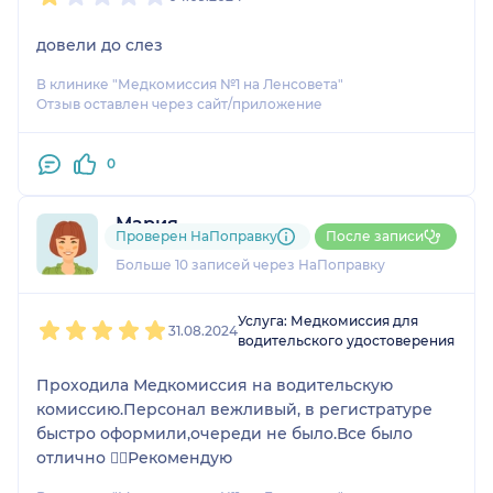
довели до слез
В клинике "Медкомиссия №1 на Ленсовета"
Отзыв оставлен через сайт/приложение
0
Мария
Проверен НаПоправку
После записи
2 отзыва
и
2 оценки
Больше 10 записей через НаПоправку
1
2
3
4
5
Услуга: Медкомиссия для
31.08.2024
водительского удостоверения
Проходила Медкомиссия на водительскую
комиссию.Персонал вежливый, в регистратуре
быстро оформили,очереди не было.Все было
отлично ✌🏼Рекомендую