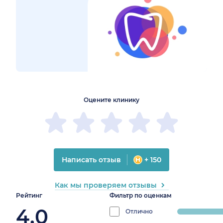
1
2
3
4
5
1
2
3
4
5
Оцените клинику
Написать отзыв
+ 150
Как мы проверяем отзывы
Рейтинг
Фильтр по оценкам
4.0
Отлично
progress: