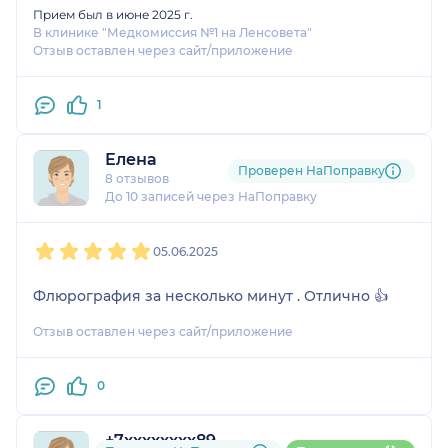
Прием был в июне 2025 г.
В клинике "Медкомиссия №1 на Ленсовета"
Отзыв оставлен через сайт/приложение
1
Елена
Проверен НаПоправку
8 отзывов
До 10 записей через НаПоправку
1
2
3
4
5
05.06.2025
Флюрография за несколько минут . Отлично 👍
Отзыв оставлен через сайт/приложение
0
+7xxxxxxxx89