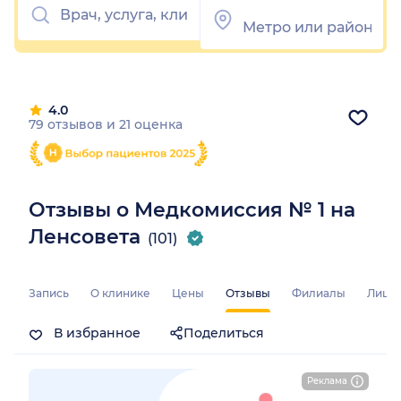
4.0
79 отзывов
и
21 оценка
Отзывы о Медкомиссия № 1 на
Ленсовета
(101)
Запись
О клинике
Цены
Отзывы
Филиалы
Лице
В избранное
Поделиться
Реклама