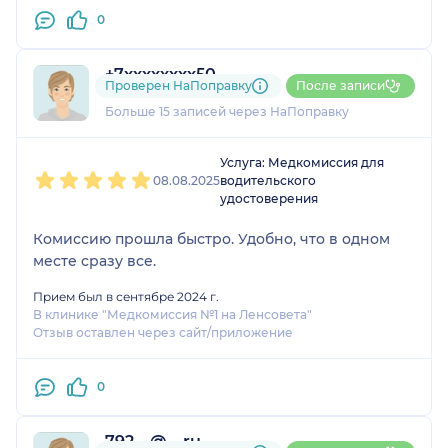
0
+7xxxxxxxx50
Проверен НаПоправку
После записи
9 отзывов
Больше 15 записей через НаПоправку
1
2
3
4
5
Услуга: Медкомиссия для
08.08.2025
водительского
удостоверения
Комиссию прошла быстро. Удобно, что в одном
месте сразу все.
Прием был в сентябре 2024 г.
В клинике "Медкомиссия №1 на Ленсовета"
Отзыв оставлен через сайт/приложение
0
792....@....ru