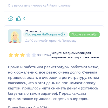
Отзыв оставлен через сайт/приложение
0
Полина
Проверен НаПоправку
После записи
1 отзыв
До 10 записей через НаПоправку
1
2
3
4
5
Услуга: Медкомиссия для
08.11.2024
водительского удостоверения
Врачи и работники регистратуры работают четко,
но к сожалению, все равно очень долго. Сначала
пришлось ждать в очереди в регистратуру, потом
оказалось, что в этот день не принимают оплату
картой, пришлось идти снимать деньги (хотелось
бы узнать о таком заранее). Перед каждым
врачом также пришлось сидеть в очередях
минимум по 15 минут. Суммарно на справку,
Прием был в ноябре 2024 г.