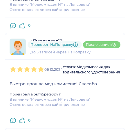
которая включает осмотр всего 3-х врачей,
В клинике "Медкомиссия №1 на Ленсовета"
пришлось потратить 1 час 40 минут (из которых у
Отзыв оставлен через сайт/приложение
врачей я провела в общем не больше 15 минут).
0
+7xxxxxxxx62
Проверен НаПоправку
После записи
1 отзыв
До 5 записей через НаПоправку
1
2
3
4
5
Услуга: Медкомиссия для
06.10.2024
водительского удостоверения
Быстро прошла мед комиссию! Спасибо
Прием был в октябре 2024 г.
В клинике "Медкомиссия №1 на Ленсовета"
Отзыв оставлен через сайт/приложение
0