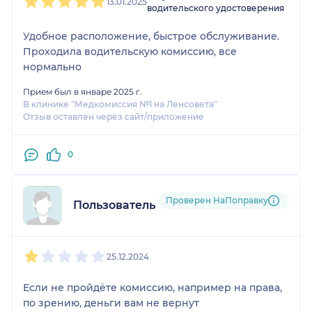
13.01.2025
водительского удостоверения
Удобное расположение, быстрое обслуживание.
Проходила водительскую комиссию, все
нормально
Прием был в январе 2025 г.
В клинике "Медкомиссия №1 на Ленсовета"
Отзыв оставлен через сайт/приложение
0
Проверен НаПоправку
Пользователь НаПоправку
1
2
3
4
5
25.12.2024
Если не пройдёте комиссию, например на права,
по зрению, деньги вам не вернут