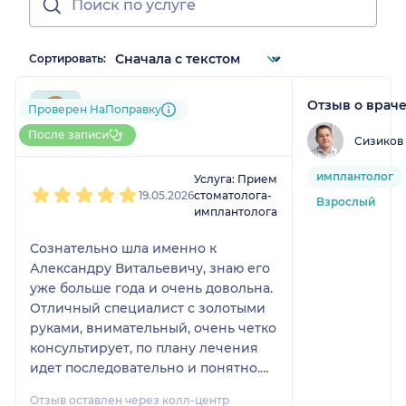
Сортировать:
Отзыв о врач
Оксана
Проверен НаПоправку
1 отзыв
После записи
Сизиков
1
2
3
4
5
имплантолог
Услуга: Прием
19.05.2026
стоматолога-
Взрослый
имплантолога
Сознательно шла именно к
Александру Витальевичу, знаю его
уже больше года и очень довольна.
Отличный специалист с золотыми
руками, внимательный, очень четко
консультирует, по плану лечения
идет последовательно и понятно.
Побольше бы таких врачей!
Отзыв оставлен через колл-центр