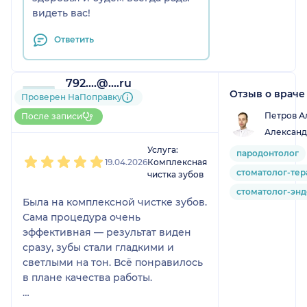
видеть вас!
Ответить
792....@....ru
Отзыв о враче
8 отзывов
Проверен НаПоправку
Больше 15 записей через
Петров А
После записи
НаПоправку
Александ
1
2
3
4
5
Услуга:
пародонтолог
19.04.2026
Комплексная
стоматолог-тер
чистка зубов
стоматолог-эн
Была на комплексной чистке зубов.
Сама процедура очень
эффективная — результат виден
сразу, зубы стали гладкими и
светлыми на тон. Всё понравилось
в плане качества работы.