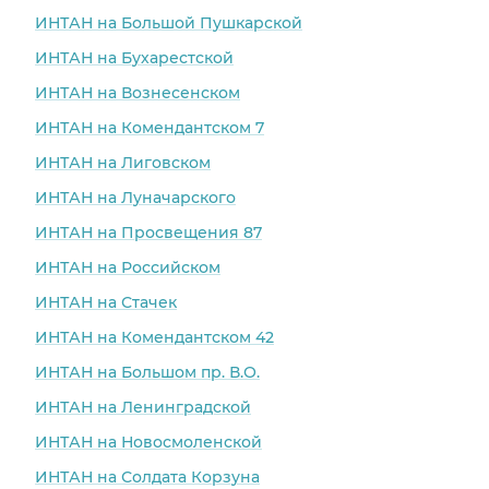
Ассистент врача Дарья
ИНТАН на Большой Пушкарской
была очень
внимательной и
ИНТАН на Бухарестской
постоянно следила за
ИНТАН на Вознесенском
моим комфортом.
Лечением осталась
ИНТАН на Комендантском 7
довольна , спасли меня
ИНТАН на Лиговском
из трудной ситуации .
Спасибо за командную
ИНТАН на Луначарского
работу!
ИНТАН на Просвещения 87
ИНТАН на Российском
ИНТАН на Стачек
ИНТАН на Комендантском 42
ИНТАН на Большом пр. В.О.
ИНТАН на Ленинградской
ИНТАН на Новосмоленской
ИНТАН на Солдата Корзуна