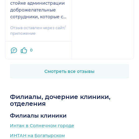
стойке администрации
доброжелательные
сотрудники, которые с
лёгкостью
Отзыв оставлен через сайт/
сориентируют.
приложение
Проходила лечение у
врача стоматолога-
0
терапевта Хорьяковой
Галины Викторовны,
осталась довольна.
Свою работу выполняет
Смотреть все отзывы
трепетно, держит в
курсе о ходе лечения,
всё объясняет. По
Филиалы, дочерние клиники,
завершению, были
отделения
даны подробно
рекомендации по уходу
Филиалы клиники
за зубами и
Интан в Солнечном городе
профилактике
развития кариеса.
ИНТАН на Богатырском