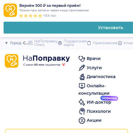
1
2
3
4
5
1
2
3
4
5
1
2
3
4
5
to
Вернём 500 ₽ за первый приём!
Закрыть
Только при записи через наше приложение
content
~13.5 тыс.
Установить
НаПоправку
Подарочная
Город:
Санкт-Петербург
Приложение
Кли
Плюс
карта
Врачи
Услуги
Диагностика
Онлайн-
консультации
ИИ-доктор
Психологи
Акции