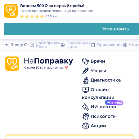
1
2
3
4
5
to
Вернём 500 ₽ за первый приём!
Закрыть
Только при записи через наше приложение
content
~13.5 тыс.
Установить
НаПоправку
Подарочная
Город:
Санкт-Петербург
Приложение
Кли
Плюс
карта
Врачи
Услуги
Диагностика
Онлайн-
консультации
ИИ-доктор
Психологи
Акции