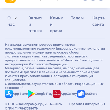
О
Запись
Клиникам
Телемедицина
Карта
нас
и
и
сайта
отзывы
врачам
На информационном ресурсе применяются
рекомендательные технологии (информационные технологии
предоставления информации на основе сбора,
систематизации и анализа сведений, относящихся к
предпочтениям пользователей сети "Интернет", находящихся
на территории Российской Федерации)
Материалы, размещённые на сайте, не предназначены для
постановки диагноза и лечения и не заменяют приём врача.
Имеются противопоказания. Необходима консультация
специалиста.
О деятельности, осуществляемой в области информационных
технологий
App Store
Google Play
AppGallery
RuStore
© ООО «НаПоправку.Ру», 2014—2026.
Правовая информация
ОГРН: 1147847038679