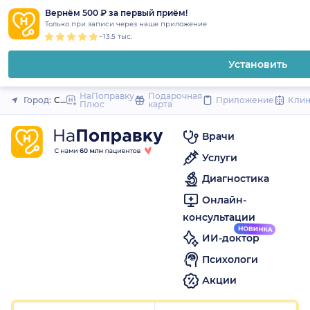
1
2
3
4
5
1
2
3
4
5
to
Вернём 500 ₽ за первый приём!
Закрыть
Только при записи через наше приложение
content
~13.5 тыс.
Установить
НаПоправку
Подарочная
Город:
Санкт-Петербург
Приложение
Кли
Плюс
карта
Врачи
Услуги
Диагностика
Онлайн-
консультации
ИИ-доктор
Психологи
Акции