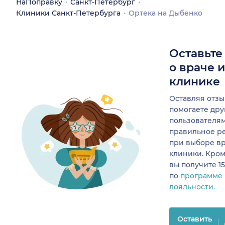
НаПоправку
Санкт-Петербург
Клиники Санкт-Петербурга
Ортека на Дыбенко
Оставьте
о враче 
клинике
Оставляя отзы
помогаете др
пользователя
правильное р
при выборе в
клиники. Кром
вы получите 1
по
программе
лояльности.
Оставить