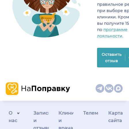
правильное р
при выборе в
клиники. Кром
вы получите 1
по
программе
лояльности.
Оставить
отзыв
О
Запись
Клиникам
Телемедицина
Карта
нас
и
и
сайта
отзывы
врачам