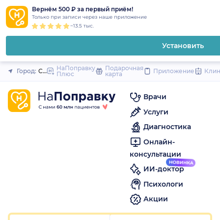
1
2
3
4
5
to
Вернём 500 ₽ за первый приём!
Закрыть
Только при записи через наше приложение
content
~13.5 тыс.
Установить
НаПоправку
Подарочная
Город:
Санкт-Петербург
Приложение
Кли
Плюс
карта
Врачи
Услуги
Диагностика
Онлайн-
консультации
ИИ-доктор
Психологи
Акции