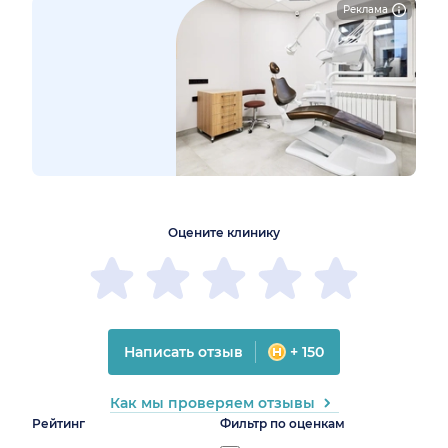
Реклама
1
2
3
4
5
1
2
3
4
5
Оцените клинику
Написать отзыв
+ 150
Как мы проверяем отзывы
Рейтинг
Фильтр по оценкам