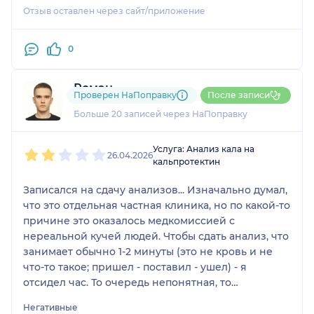
Отзыв оставлен через сайт/приложение
0
Роман
Проверен НаПоправку
После записи
2 отзыва
Больше 20 записей через НаПоправку
1
2
3
4
5
Услуга: Анализ кала на
26.04.2026
кальпротектин
Записался на сдачу анализов... Изначально думал,
что это отдельная частная клиника, но по какой-то
причине это оказалось медкомиссией с
нереальной кучей людей. Чтобы сдать анализ, что
занимает обычно 1-2 минуты (это не кровь и не
что-то такое; пришел - поставил - ушел) - я
отсидел час. То очередь непонятная, то
проветривание. Я вообще не понял почему я
Негативные
должен сдавать это какому-то врачу, ведь во всех