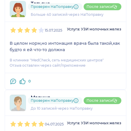
Татьяна
Проверен НаПоправку
После записи
8 отзывов
и
1 оценка
Больше 40 записей через НаПоправку
1
2
3
4
5
Услуга: УЗИ молочных желез
15.07.2025
В целом норм,но интонация врача была такой,как
будто я ей что-то должна
В клинике "MedCheck, сеть медицинских центров"
Отзыв оставлен через сайт/приложение
0
Марина
Проверен НаПоправку
После записи
1 отзыв
До 10 записей через НаПоправку
1
2
3
4
5
Услуга: УЗИ молочных желез
04.07.2025