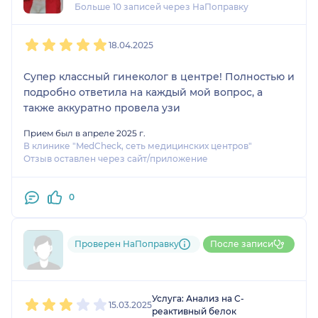
Больше 10 записей через НаПоправку
1
2
3
4
5
18.04.2025
Супер классный гинеколог в центре! Полностью и
подробно ответила на каждый мой вопрос, а
также аккуратно провела узи
Прием был в апреле 2025 г.
В клинике "MedCheck, сеть медицинских центров"
Отзыв оставлен через сайт/приложение
0
Проверен НаПоправку
После записи
Пользователь НаПоправку
1
2
3
4
5
Услуга: Анализ на С-
15.03.2025
реактивный белок