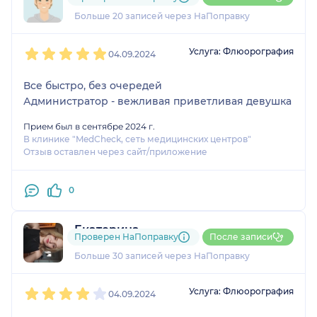
говорите приходить заранее,когда
1 отзыв
и
1 оценка
Больше 20 записей через НаПоправку
администратор орет,что к нему до 11-00 рано.
Забор крови сделан профи,цена по скидке
1
2
3
4
5
приемлемая,но волокиты конечно хватает и
Услуга: Флюорография
04.09.2024
администраторы хамят.
Все быстро, без очередей
Администратор - вежливая приветливая девушка
Прием был в сентябре 2024 г.
В клинике "MedCheck, сеть медицинских центров"
Отзыв оставлен через сайт/приложение
0
Екатерина
Проверен НаПоправку
После записи
11 отзывов
Больше 30 записей через НаПоправку
1
2
3
4
5
Услуга: Флюорография
04.09.2024