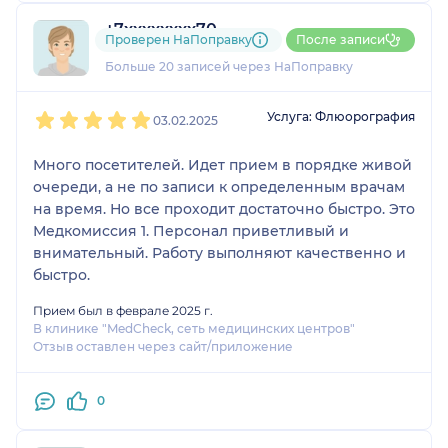
+7xxxxxxxx70
Проверен НаПоправку
После записи
10 отзывов
Больше 20 записей через НаПоправку
1
2
3
4
5
Услуга: Флюорография
03.02.2025
Много посетителей. Идет прием в порядке живой
очереди, а не по записи к определенным врачам
на время. Но все проходит достаточно быстро. Это
Медкомиссия 1. Персонал приветливый и
внимательный. Работу выполняют качественно и
быстро.
Прием был в феврале 2025 г.
В клинике "MedCheck, сеть медицинских центров"
Отзыв оставлен через сайт/приложение
0