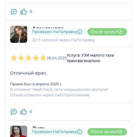
0
Александра
Проверен НаПоправку
После записи
1 отзыв
До 5 записей через НаПоправку
1
2
3
4
5
Услуга: УЗИ малого таза
26.04.2025
трансвагинально
Отличный врач.
Прием был в апреле 2025 г.
В клинике "MedCheck, сеть медицинских центров"
Отзыв оставлен через сайт/приложение
0
Лита
Проверен НаПоправку
После записи
4 отзыва