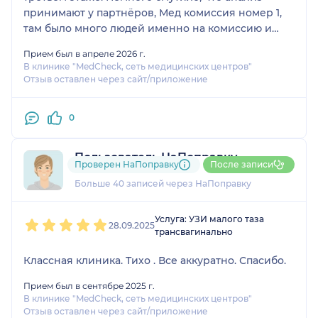
принимают у партнёров, Мед комиссия номер 1,
там было много людей именно на комиссию и
они все брали талончики, нужно было подойти к
Прием был в апреле 2026 г.
одному из шести администраторов, которые были
В клинике "MedCheck, сеть медицинских центров"
все заняты обслуживанием клиентов и сказать,
Отзыв оставлен через сайт/приложение
что я записана из Medcheck . Меня приняли четко
по времени записи, не пришлось ничего долго
0
ждать.
Пользователь НаПоправку
Проверен НаПоправку
После записи
11 отзывов
и
6 оценок
Больше 40 записей через НаПоправку
1
2
3
4
5
Услуга: УЗИ малого таза
28.09.2025
трансвагинально
Классная клиника. Тихо . Все аккуратно. Спасибо.
Прием был в сентябре 2025 г.
В клинике "MedCheck, сеть медицинских центров"
Отзыв оставлен через сайт/приложение