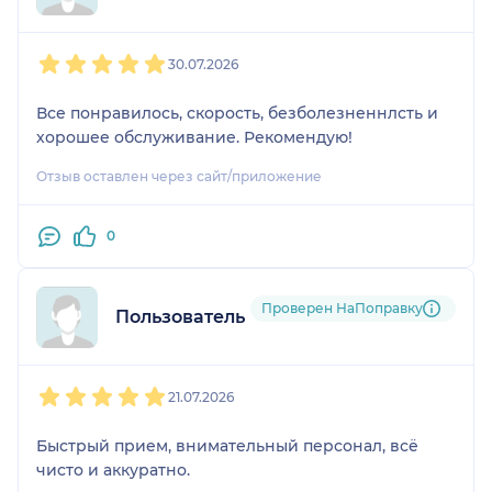
1
2
3
4
5
30.07.2026
Все понравилось, скорость, безболезненнлсть и
хорошее обслуживание. Рекомендую!
Отзыв оставлен через сайт/приложение
0
Проверен НаПоправку
Пользователь НаПоправку
1
2
3
4
5
21.07.2026
Быстрый прием, внимательный персонал, всё
чисто и аккуратно.