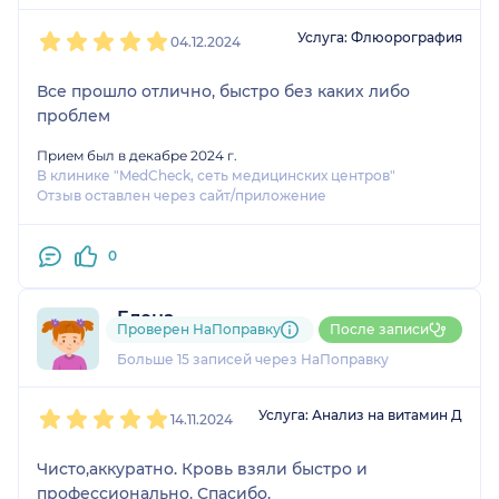
1
2
3
4
5
Услуга: Флюорография
04.12.2024
Все прошло отлично, быстро без каких либо
проблем
Прием был в декабре 2024 г.
В клинике "MedCheck, сеть медицинских центров"
Отзыв оставлен через сайт/приложение
0
Елена
Проверен НаПоправку
После записи
3 отзыва
Больше 15 записей через НаПоправку
1
2
3
4
5
Услуга: Анализ на витамин Д
14.11.2024
Чисто,аккуратно. Кровь взяли быстро и
профессионально. Спасибо.