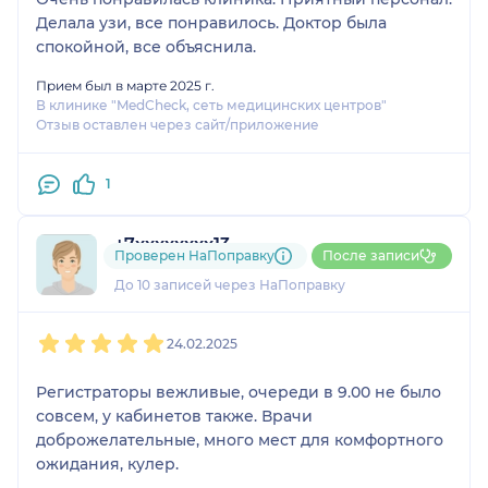
Делала узи, все понравилось. Доктор была
спокойной, все объяснила.
Прием был в марте 2025 г.
В клинике "MedCheck, сеть медицинских центров"
Отзыв оставлен через сайт/приложение
1
+7xxxxxxxx13
Проверен НаПоправку
После записи
2 отзыва
До 10 записей через НаПоправку
1
2
3
4
5
24.02.2025
Регистраторы вежливые, очереди в 9.00 не было
совсем, у кабинетов также. Врачи
доброжелательные, много мест для комфортного
ожидания, кулер.