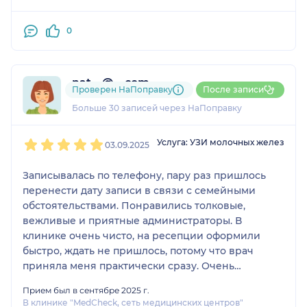
0
nat....@....com
Проверен НаПоправку
После записи
26 отзывов
Больше 30 записей через НаПоправку
1
2
3
4
5
Услуга: УЗИ молочных желез
03.09.2025
Записывалась по телефону, пару раз пришлось
перенести дату записи в связи с семейными
обстоятельствами. Понравились толковые,
вежливые и приятные администраторы. В
клинике очень чисто, на ресепции оформили
быстро, ждать не пришлось, потому что врач
приняла меня практически сразу. Очень
понравилась врач УЗД, которая проводила мне
Прием был в сентябре 2025 г.
процедуру УЗИ - тактичная, приятная, опытный
В клинике "MedCheck, сеть медицинских центров"