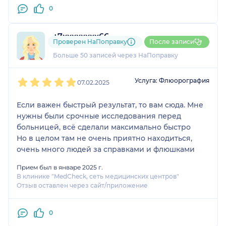
0
+7xxxxxxxx66
Проверен НаПоправку
После записи
33 отзыва
Больше 50 записей через НаПоправку
1
2
3
4
5
Услуга: Флюорография
07.02.2025
Если важен быстрый результат, то вам сюда. Мне
нужны были срочные исследования перед
больницей, всё сделали максимально быстро
Но в целом там не очень приятно находиться,
очень много людей за справками и флюшками
Прием был в январе 2025 г.
В клинике "MedCheck, сеть медицинских центров"
Отзыв оставлен через сайт/приложение
0