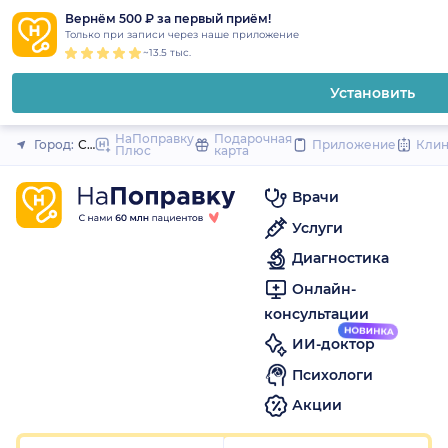
1
2
3
4
5
to
Вернём 500 ₽ за первый приём!
Закрыть
Только при записи через наше приложение
content
~13.5 тыс.
Установить
НаПоправку
Подарочная
Город:
Санкт-Петербург
Приложение
Кли
Плюс
карта
Врачи
Услуги
Диагностика
Онлайн-
консультации
ИИ-доктор
Психологи
Акции