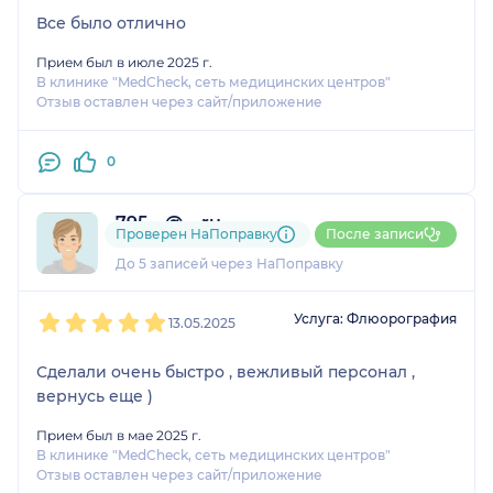
Все было отлично
Прием был в июле 2025 г.
В клинике "MedCheck, сеть медицинских центров"
Отзыв оставлен через сайт/приложение
0
795....@....ru
Проверен НаПоправку
После записи
2 отзыва
До 5 записей через НаПоправку
1
2
3
4
5
Услуга: Флюорография
13.05.2025
Сделали очень быстро , вежливый персонал ,
вернусь еще )
Прием был в мае 2025 г.
В клинике "MedCheck, сеть медицинских центров"
Отзыв оставлен через сайт/приложение