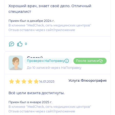
Хороший врач, знает своё дело. Отличный
специалист
Прием был в декабре 2024 г.
В клинике "MedCheck, сеть медицинских центров"
Отзыв оставлен через сайт/приложение
0
Сергей
Проверен НаПоправку
После записи
2 отзыва
До 10 записей через НаПоправку
1
2
3
4
5
Услуга: Флюорография
14.01.2025
Всё цели визита достигнуты.
Прием был в январе 2025 г.
В клинике "MedCheck, сеть медицинских центров"
Отзыв оставлен через сайт/приложение