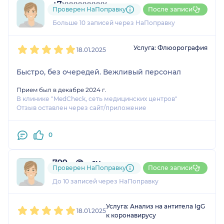
+7xxxxxxxxxx
Проверен НаПоправку
После записи
4 отзыва
Больше 10 записей через НаПоправку
1
2
3
4
5
Услуга: Флюорография
18.01.2025
Быстро, без очередей. Вежливый персонал
Прием был в декабре 2024 г.
В клинике "MedCheck, сеть медицинских центров"
Отзыв оставлен через сайт/приложение
0
799....@....ru
Проверен НаПоправку
После записи
3 отзыва
До 10 записей через НаПоправку
1
2
3
4
5
Услуга: Анализ на антитела IgG
18.01.2025
к коронавирусу