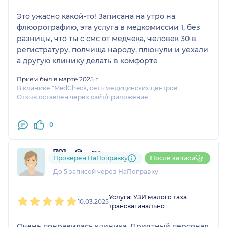
Это ужасно какой-то! Записана на утро на
флюорографию, эта услуга в медкомиссии 1, без
разницы, что ты с смс от медчека, человек 30 в
регистратуру, полчища народу, плюнули и уехали
а другую клинику делать в комфорте
Прием был в марте 2025 г.
В клинике "MedCheck, сеть медицинских центров"
Отзыв оставлен через сайт/приложение
0
791....@....ru
Проверен НаПоправку
После записи
1 отзыв
До 5 записей через НаПоправку
1
2
3
4
5
Услуга: УЗИ малого таза
10.03.2025
трансвагинально
Очень понравилась клиника. Приятный персонал.