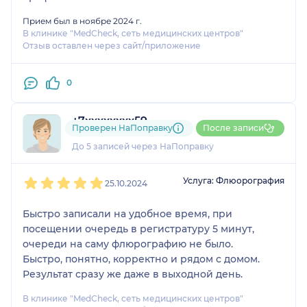
Прием был в ноябре 2024 г.
В клинике "MedCheck, сеть медицинских центров"
Отзыв оставлен через сайт/приложение
0
+7xxxxxxxx59
Проверен НаПоправку
После записи
2 отзыва
До 5 записей через НаПоправку
1
2
3
4
5
Услуга: Флюорография
25.10.2024
Быстро записали на удобное время, при
посещении очередь в регистратуру 5 минут,
очереди на саму флюрографию не было.
Быстро, понятно, корректно и рядом с домом.
Результат сразу же даже в выходной день.
В клинике "MedCheck, сеть медицинских центров"