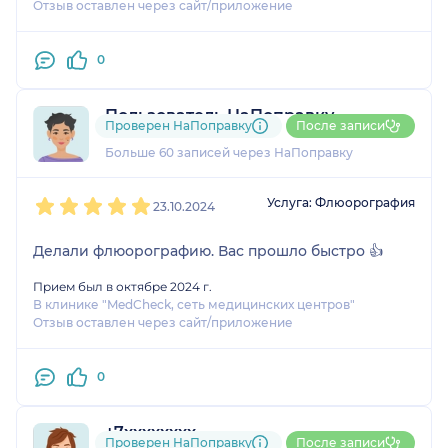
Отзыв оставлен через сайт/приложение
0
Пользователь НаПоправку
Проверен НаПоправку
После записи
23 отзыва
Больше 60 записей через НаПоправку
1
2
3
4
5
Услуга: Флюорография
23.10.2024
Делали флюорографию. Вас прошло быстро 👍
Прием был в октябре 2024 г.
В клинике "MedCheck, сеть медицинских центров"
Отзыв оставлен через сайт/приложение
0
+7xxxxxxxx
Проверен НаПоправку
После записи