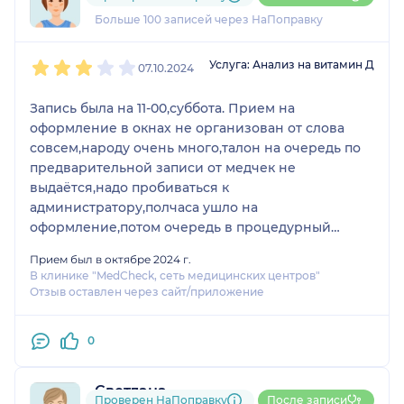
45 отзывов
Больше 100 записей через НаПоправку
1
2
3
4
5
Услуга: Анализ на витамин Д
07.10.2024
Запись была на 11-00,суббота. Прием на
оформление в окнах не организован от слова
совсем,народу очень много,талон на очередь по
предварительной записи от медчек не
выдаётся,надо пробиваться к
администратору,полчаса ушло на
оформление,потом очередь в процедурный
кабинет,взяли кровь в 11-40,после посидела минут
Прием был в октябре 2024 г.
5 и пошла отдавать карту администратору,там
В клинике "MedCheck, сеть медицинских центров"
оказывается тоже надо в очередь,бред. Оставила
Отзыв оставлен через сайт/приложение
ее в окне и ушла,попутно выслушивая
недовольство администратора. На минуточку,мне
0
сутки до анализа нельзя было пить лекарства,в
том числе и от давления,Я планировала в 11-05
максимум сдать кровь,зачем вы по звонку
Светлана
Проверен НаПоправку
После записи