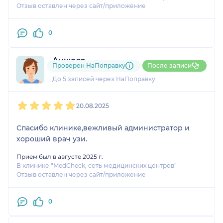
профессионал своего дела. Если снова возникнет
Отзыв оставлен через сайт/приложение
такая необходимость, то на УЗИ буду ходить
только к ней.
0
Анжела
Проверен НаПоправку
После записи
1 отзыв
До 5 записей через НаПоправку
1
2
3
4
5
20.08.2025
Спасибо клинике,вежливый администратор и
хороший врач узи.
Прием был в августе 2025 г.
В клинике "MedCheck, сеть медицинских центров"
Отзыв оставлен через сайт/приложение
0