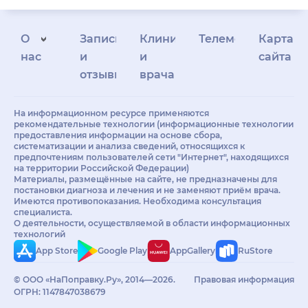
О
Запись
Клиникам
Телемедицина
Карта
нас
и
и
сайта
отзывы
врачам
На информационном ресурсе применяются
рекомендательные технологии (информационные технологии
предоставления информации на основе сбора,
систематизации и анализа сведений, относящихся к
предпочтениям пользователей сети "Интернет", находящихся
на территории Российской Федерации)
Материалы, размещённые на сайте, не предназначены для
постановки диагноза и лечения и не заменяют приём врача.
Имеются противопоказания. Необходима консультация
специалиста.
О деятельности, осуществляемой в области информационных
технологий
App Store
Google Play
AppGallery
RuStore
© ООО «НаПоправку.Ру», 2014—2026.
Правовая информация
ОГРН: 1147847038679