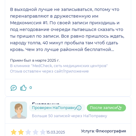
В выходной лучше не записываться, потому что
перенаправляют в дружественную им
Медкомиссия #1. По своей записи приходишь и
под негодование очереди пытаешься сказать что
ты пришел по записи. Все равно пришлось ждать,
народу толпа, 40 минут пробыла там чтоб сдать
кровь. Чем это лучше районной бесплатной
поликлиники ?
Прием был в марте 2025 г.
В клинике "MedCheck, сеть медицинских центров"
Отзыв оставлен через сайт/приложение
0
Екатерина
Проверен НаПоправку
После записи
13 отзывов
и
5 оценок
Больше 50 записей через НаПоправку
1
2
3
4
5
Услуга: Флюорография
15.03.2025