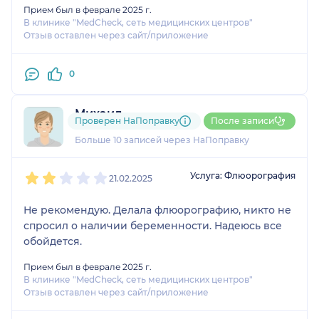
Прием был в феврале 2025 г.
В клинике "MedCheck, сеть медицинских центров"
Отзыв оставлен через сайт/приложение
0
Михаил
Проверен НаПоправку
После записи
2 отзыва
Больше 10 записей через НаПоправку
1
2
3
4
5
Услуга: Флюорография
21.02.2025
Не рекомендую. Делала флюорографию, никто не
спросил о наличии беременности. Надеюсь все
обойдется.
Прием был в феврале 2025 г.
В клинике "MedCheck, сеть медицинских центров"
Отзыв оставлен через сайт/приложение