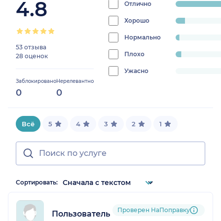
4.8
Отлично
progress:
87.6543209876
Хорошо
progress:
6.172839506172839%
Нормально
progress:
53 отзыва
2.4691358024691357%
Плохо
progress:
28 оценок
3.7037037037037033%
Ужасно
progress:
Заблокировано
Нерелевантно
0%
0
0
Всё
5
4
3
2
1
Сортировать:
Проверен НаПоправку
Пользователь НаПоправку