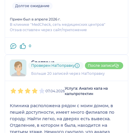
остальных клиниках это сдается просто на
Долгое ожидание
ресепшене. Короче говоря легче переплатить
500р и сделать по феншую за минуты 2, чем
Прием был в апреле 2026 г.
В клинике "MedCheck, сеть медицинских центров"
сэкономить и потерять час
Отзыв оставлен через сайт/приложение
0
Светлана
Проверен НаПоправку
После записи
16 отзывов
Больше 20 записей через НаПоправку
1
2
3
4
5
Услуга: Анализ кала на
07.04.2026
кальпротектин
Клиника расположена рядом с моим домом, в
пешей доступности, имеет много филиалов по
городу. Найти легко, на дверях есть вывеска.
Отделение, в котором я была, находится на
третьем этаже. Немного смутило, что анализ