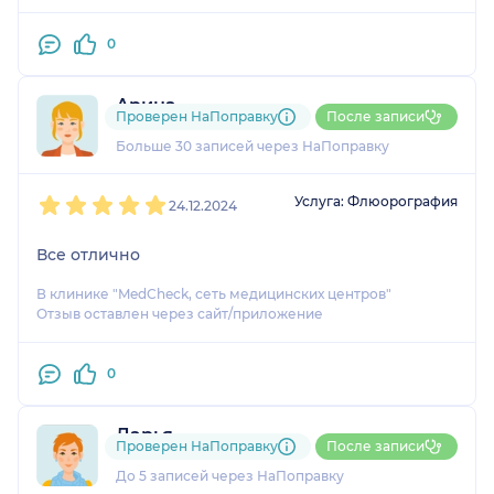
0
Арина
Проверен НаПоправку
После записи
1 отзыв
и
1 оценка
Больше 30 записей через НаПоправку
1
2
3
4
5
Услуга: Флюорография
24.12.2024
Все отлично
В клинике "MedCheck, сеть медицинских центров"
Отзыв оставлен через сайт/приложение
0
Дарья
Проверен НаПоправку
После записи
1 отзыв
До 5 записей через НаПоправку