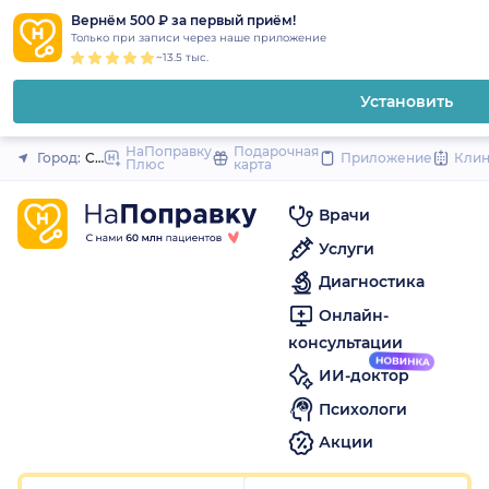
1
2
3
4
5
to
Вернём 500 ₽ за первый приём!
Закрыть
Только при записи через наше приложение
content
~13.5 тыс.
Установить
НаПоправку
Подарочная
Город:
Санкт-Петербург
Приложение
Кли
Плюс
карта
Врачи
Услуги
Диагностика
Онлайн-
консультации
ИИ-доктор
Психологи
Акции