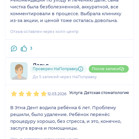
чистка была безболезненной, аккуратной, все
комментировали в процессе. Выбрала клинику
из-за акции, и ценой тоже осталась довольна.
Отзыв оставлен через колл-центр
3
Дарья
Проверен НаПоправку
После записи
1 отзыв
До 5 записей через НаПоправку
1
2
3
4
5
Услуга: Детская стоматология
12.03.2026
В Этна Дент водила ребёнка 6 лет. Проблему
решили, было удаление. Ребёнок перенёс
процедуру хорошо, без стресса, и это, конечно,
заслуга врача и помощницы.