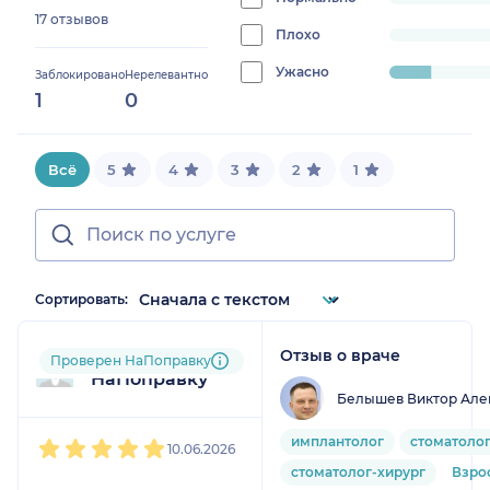
progress:
17 отзывов
0%
Плохо
progress:
0%
Ужасно
progress:
Заблокировано
Нерелевантно
1
0
12.5%
Всё
5
4
3
2
1
Сортировать:
Отзыв о враче
Пользователь
Проверен НаПоправку
НаПоправку
Белышев Виктор Але
1
2
3
4
5
имплантолог
стоматоло
10.06.2026
стоматолог-хирург
Взро