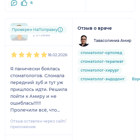
6
Отзыв о враче
pen....@....ru
Проверен НаПоправку
2 отзыва
Тавасолиниа Амир
1
2
3
4
5
стоматолог-ортопед
18.02.2026
стоматолог-терапевт
Я панически боялась
стоматолог-хирург
стоматологов. Сломала
стоматолог-эндодонт
Взр
передний зуб и тут уж
пришлось идти. Решила
пойти к Амиру и не
ошиблась!!!!!!
Пролечили всё, что
нужно. Страха нет. С
Отзыв оставлен через сайт/
таким спокойствием я
приложение
ещё никогда не ходила
к стоматологу.