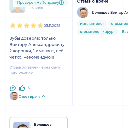
Отзыв о враче
+7xxxxxxxx82
Проверен НаПоправку
1 отзыв
Белышев Виктор А
1
2
3
4
5
имплантолог
стомато
05.11.2025
стоматолог-хирург
Вз
Зубы доверяю только
Виктору Александровичу.
2 коронки, 1 имплант, всё
четко. Рекомендую!!!
Отзыв оставлен через сайт/
приложение
3
Ответ врача
Белышев