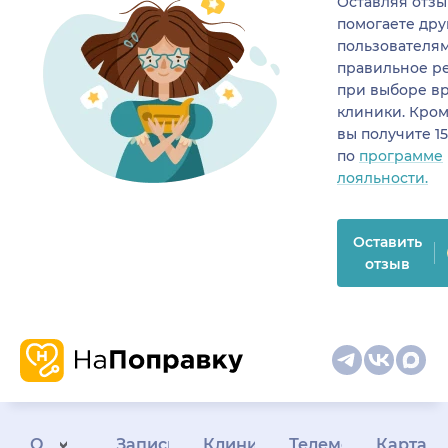
Оставляя отзы
помогаете др
пользователя
правильное р
при выборе в
клиники. Кром
вы получите 1
по
программе
лояльности.
Оставить
отзыв
О
Запись
Клиникам
Телемедицина
Карта