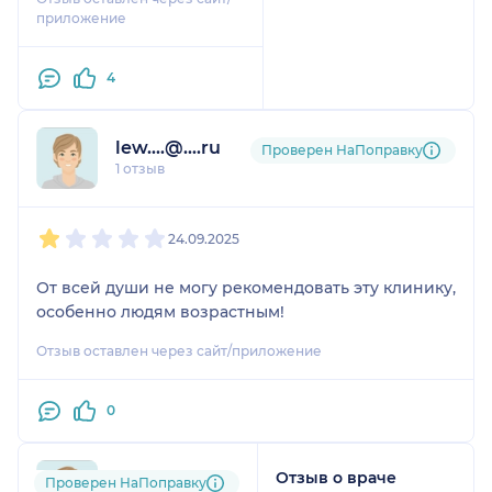
приложение
4
lew....@....ru
Проверен НаПоправку
1 отзыв
1
2
3
4
5
24.09.2025
От всей души не могу рекомендовать эту клинику,
особенно людям возрастным!
Отзыв оставлен через сайт/приложение
0
Отзыв о враче
jul....@....com
Проверен НаПоправку