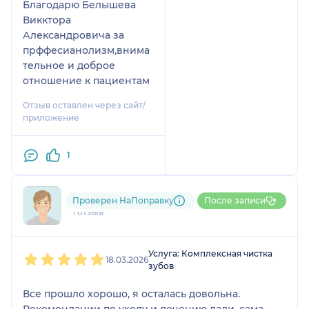
Благодарю Белышева
Викктора
Александровича за
прффесианолизм,внима
тельное и доброе
отношение к пациентам
Отзыв оставлен через сайт/
приложение
1
796....@....ru
Проверен НаПоправку
После записи
1 отзыв
1
2
3
4
5
Услуга: Комплексная чистка
18.03.2026
зубов
Все прошло хорошо, я осталась довольна.
Рекомендации по уходу и лечению дали, сама