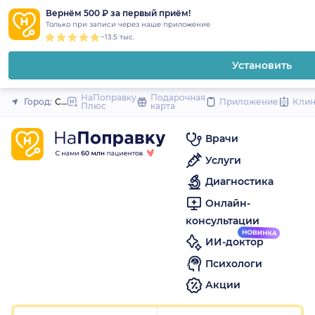
1
2
3
4
5
to
Вернём 500 ₽ за первый приём!
Закрыть
Только при записи через наше приложение
content
~13.5 тыс.
Установить
НаПоправку
Подарочная
Город:
Санкт-Петербург
Приложение
Кли
Плюс
карта
Врачи
Услуги
Диагностика
Онлайн-
консультации
ИИ-доктор
Психологи
Акции