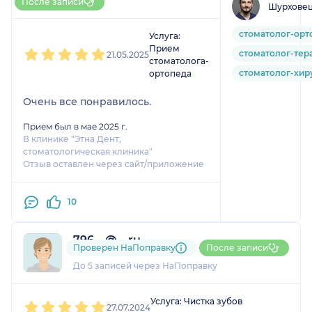
После записи
Шурховец
НаПоправку
1
2
3
4
5
стоматолог-орт
Услуга:
Прием
стоматолог-тер
21.05.2025
стоматолога-
стоматолог-хир
ортопеда
Очень все понравилось.
Прием был в мае 2025 г.
В клинике "Этна Дент,
стоматологическая клиника"
Отзыв оставлен через сайт/приложение
10
796....@....ru
Проверен НаПоправку
После записи
1 отзыв
До 5 записей через НаПоправку
1
2
3
4
5
Услуга: Чистка зубов
27.07.2024