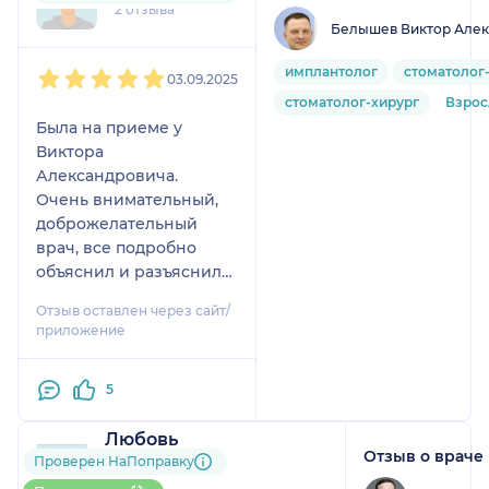
2 отзыва
Белышев Виктор Алек
1
2
3
4
5
имплантолог
стоматолог
03.09.2025
стоматолог-хирург
Взро
Была на приеме у
Виктора
Александровича.
Очень внимательный,
доброжелательный
врач, все подробно
объяснил и разъяснил
по моему вопросу.
Отзыв оставлен через сайт/
У меня остались очень
приложение
приятные впечатления
о враче и клинике.
5
Рекомендую Виктора
Александровича, как
Любовь
высококвалифицирован
Отзыв о враче
1 отзыв
Проверен НаПоправку
ного специалиста.
Больше 10 записей через