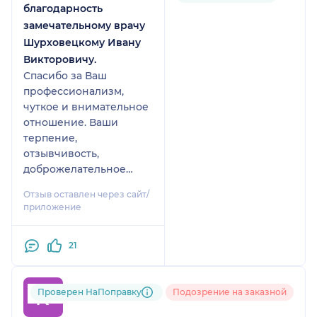
благодарность
замечательному врачу
Шурховецкому Ивану
Викторовичу.
Спасибо за Ваш
профессионализм,
чуткое и внимательное
отношение. Ваши
терпение,
отзывчивость,
доброжелательное
отношение
Отзыв оставлен через сайт/
настраивают на
приложение
позитивный лад.
Иван Викторович
21
компетентный врач
знающий свое дело!
Проверен НаПоправку
Подозрение на заказной
Карине