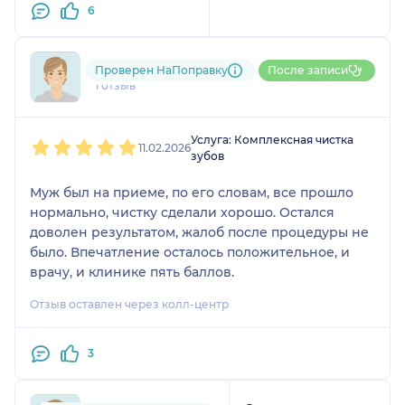
6
Огромное спасибо!!!!
Теперь на лечение
только к нему.
791....@....ru
Проверен НаПоправку
После записи
1 отзыв
1
2
3
4
5
Услуга: Комплексная чистка
11.02.2026
зубов
Муж был на приеме, по его словам, все прошло
нормально, чистку сделали хорошо. Остался
доволен результатом, жалоб после процедуры не
было. Впечатление осталось положительное, и
врачу, и клинике пять баллов.
Отзыв оставлен через колл-центр
3