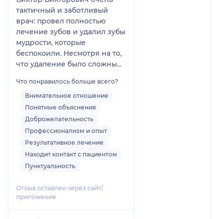
тактичный и заботливый
врач: провел полностью
лечение зубов и удалил зубы
мудрости, которые
беспокоили. Несмотря на то,
что удаление было сложным,
все было очень аккуратно и
Что понравилось больше всего?
совсем безболезненно. Во
время процедуры постоянно
Внимательное отношение
интересовался
Понятные объяснения
самочувствием.
Доброжелательность
Замечательный
Профессионализм и опыт
профессионал! Большая
Результативное лечение
благодарность врачу.
Находит контакт с пациентом
Обязательно обращусь к
Пунктуальность
нему вновь😊
Отзыв оставлен через сайт/
приложение