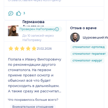
Отзыв оставлен через колл-центр
3
Германова
Анастасия
Отзыв о враче
Проверен НаПоправку
8 отзывов
До 10 записей через
Шурховецкий Ив
НаПоправку
1
2
3
4
5
стоматолог-ортопед
21.02.2026
стоматолог-терапевт
Попала к Ивану Викторовичу
стоматолог-хирург
по рекомендации другого
стоматолога. На первом
приеме провел осмотр и
объяснил всё что будет
происходить в дальнейшем.
А также сразу же рассчитал
полную стоимость лечения.
Что понравилось больше всего?
Очень аккуратно подготовил
зубы к процедуре и поставил
Внимательное отношение