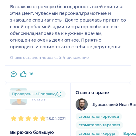
Выражаю огромную благодарность всей клинике
Этна Дент. Чудесный персонал,грамотные и
знающие специалисты. Долго решалась придти со
своей проблемой, администратор любезно все
объяснила,направила к нужным врачам,
отношение очень деликатное. Приятно
приходить и понимать,что с тебя не дерут деньги
за непонятно что.Доктор составил план,расставил
Отзыв оставлен через сайт/приложение
приоритеты.Начали лечение.В конечном итоге я
очень довольна проделанной работой. Спасибо
Вам огромное!
16
Отзыв о враче
+7xxxxxxx70
Проверен НаПоправку
1 отзыв
Шурховецкий Иван Ви
1
2
3
4
5
стоматолог-ортопед
28.04.2021
стоматолог-терапевт
Выражаю большую
стоматолог-хирург
Взрос