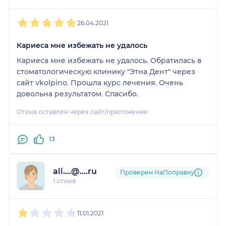
1
2
3
4
5
26.04.2021
Кариеса мне избежать не удалось
Кариеса мне избежать не удалось. Обратилась в
стоматологическую клинику "Этна Дент" через
сайт vkolpino. Прошла курс лечения. Очень
довольна результатом. Спасибо.
Отзыв оставлен через сайт/приложение
13
ali....@....ru
Проверен НаПоправку
1 отзыв
1
2
3
4
5
11.01.2021