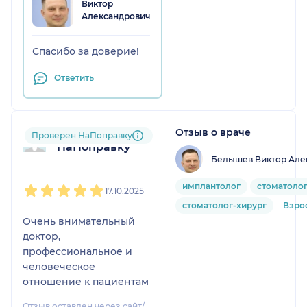
Виктор
Александрович
Спасибо за доверие!
Ответить
Отзыв о враче
Пользователь
Проверен НаПоправку
НаПоправку
Белышев Виктор Але
1
2
3
4
5
имплантолог
стоматоло
17.10.2025
стоматолог-хирург
Взро
Очень внимательный
доктор,
профессиональное и
человеческое
отношение к пациентам
Отзыв оставлен через сайт/