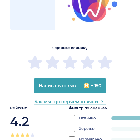
1
2
3
4
5
1
2
3
4
5
Оцените клинику
Написать отзыв
+ 150
Как мы проверяем отзывы
Рейтинг
Фильтр по оценкам
4.2
Отлично
progress:
87.5%
Хорошо
progress:
0%
Нормально