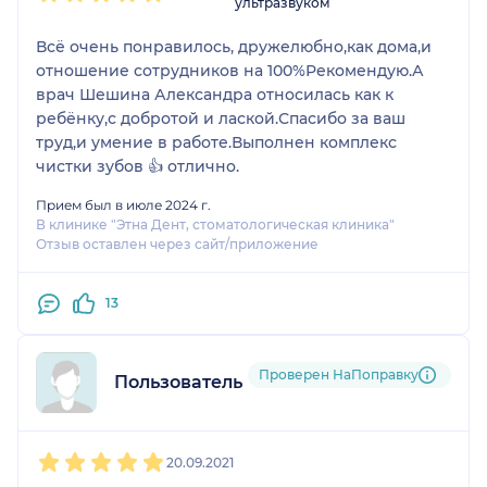
ультразвуком
Всё очень понравилось, дружелюбно,как дома,и
отношение сотрудников на 100%Рекомендую.А
врач Шешина Александра относилась как к
ребёнку,с добротой и лаской.Спасибо за ваш
труд,и умение в работе.Выполнен комплекс
чистки зубов 👍 отлично.
Прием был в июле 2024 г.
В клинике "Этна Дент, стоматологическая клиника"
Отзыв оставлен через сайт/приложение
13
Проверен НаПоправку
Пользователь НаПоправку
1
2
3
4
5
20.09.2021