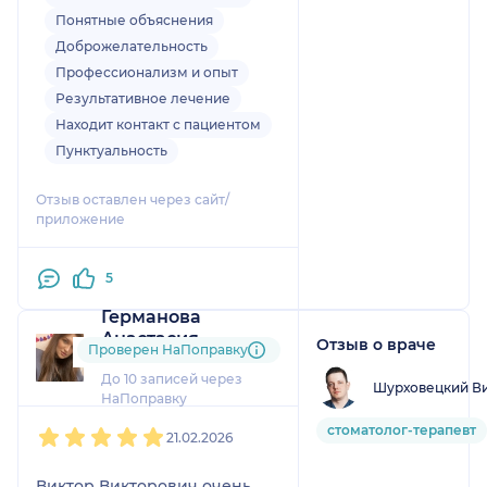
прекрасные коронки.
Понятные объяснения
Благодаря его
Доброжелательность
профессионализму мои зубы
Профессионализм и опыт
были восстановлены.
Результативное лечение
Отличный врач, обязательно
Находит контакт с пациентом
вернусь снова😊
Пунктуальность
Отзыв оставлен через сайт/
приложение
5
Германова
Анастасия
Отзыв о враче
Проверен НаПоправку
8 отзывов
До 10 записей через
Шурховецкий Ви
НаПоправку
1
2
3
4
5
стоматолог-терапевт
21.02.2026
Виктор Викторович очень