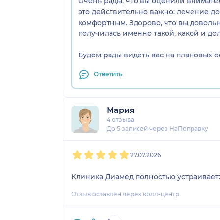
Очень рады, что вы оценили внимате
это действительно важно: лечение до
комфортным. Здорово, что вы довольн
получилась именно такой, какой и до
Будем рады видеть вас на плановых о
Ответить
Мария
4 отзыва
До 5 записей через НаПоправку
1
2
3
4
5
27.07.2026
Клиника Диамед полностью устраивает: 
Отзыв оставлен через колл-центр