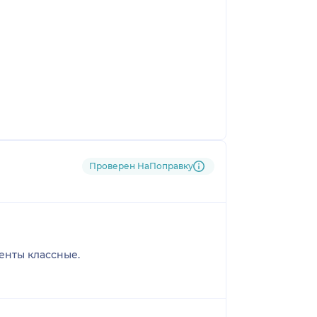
Проверен НаПоправку
енты классные.