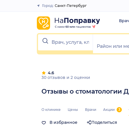
1
2
3
4
5
1
2
3
4
5
Город:
Санкт-Петербург
Закрыть
Вра
4.6
30 отзывов
и
2 оценки
Отзывы о стоматологии 
О клинике
Цены
Врачи
Акции
3
В избранное
Поделиться