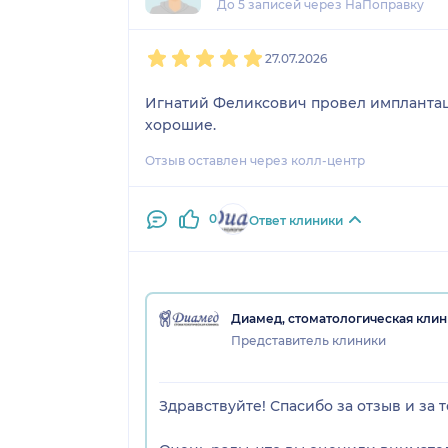
До 5 записей через НаПоправку
1
2
3
4
5
27.07.2026
Игнатий Феликсович провел имплантац
хорошие.
Отзыв оставлен через колл-центр
0
Ответ клиники
Диамед, стоматологическая клин
Представитель клиники
Здравствуйте! Спасибо за отзыв и за т