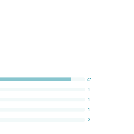
27
:
1
1
1
2