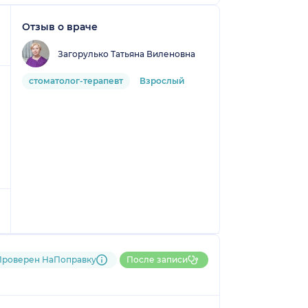
Отзыв о враче
Загорулько Татьяна Виленовна
стоматолог-терапевт
Взрослый
Проверен НаПоправку
После записи