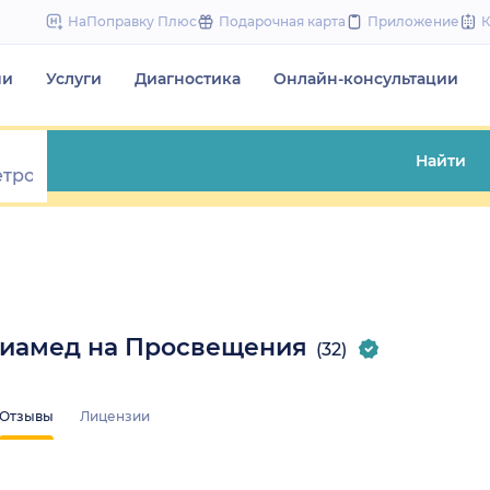
to
НаПоправку Плюс
Подарочная карта
Приложение
content
чи
Услуги
Диагностика
Онлайн-консультации
Найти
Диамед на Просвещения
(32)
Отзывы
Лицензии