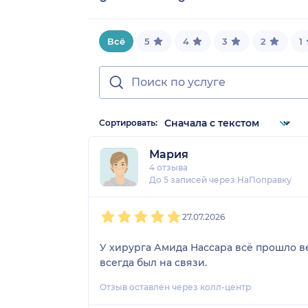
Всё
5
4
3
2
1
Сортировать:
Мария
4 отзыва
До 5 записей через НаПоправку
1
2
3
4
5
27.07.2026
У хирурга Амида Нассара всё прошло ве
всегда был на связи.
Отзыв оставлен через колл-центр