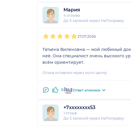
Мария
4 отзыва
До 5 записей через НаПоправку
1
2
3
4
5
27.07.2026
Татьяна Виленовна — мой любимый докто
неё. Она специалист очень высокого ур
всём ориентирует.
Отзыв оставлен через колл-центр
0
Ответ клиники
+7xxxxxxxx53
1 отзыв
До 5 записей через НаПоправку
1
2
3
4
5