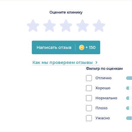
Оцените клинику
Написать отзыв
+ 150
Как мы проверяем отзывы
Фильтр по оценкам
Отлично
progress
84.375%
Хорошо
progress:
3.125%
Нормально
progress:
3.125%
Плохо
progress:
3.125%
Ужасно
progress:
6.25%