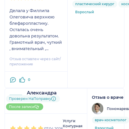
пластический хирург
кос
Делала у Филлипа
Взрослый
Олеговича верхнюю
блефаропластику.
Осталась очень
довольна результатом.
Грамотный врач, чуткий
, внимательный ,
заботливый человек.
Отзыв оставлен через сайт/
Рекомендую. 👍 С
приложение
уважением Е. Ж.
0
Александра
Отзыв о враче
2 отзыва
Проверен НаПоправку
Больше 50 записей через
После записи
Пономарева
НаПоправку
1
2
3
4
5
врач-косметолог
Услуга:
Контурная
Взрослый
07.04.2026