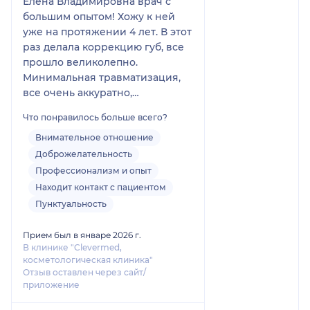
Елена Владимировна врач с
большим опытом! Хожу к ней
уже на протяжении 4 лет. В этот
раз делала коррекцию губ, все
прошло великолепно.
Минимальная травматизация,
все очень аккуратно,
результатом как всегда
Что понравилось больше всего?
довольна. Не посоветует ничего
лишнего. Все, что делала по ее
Внимательное отношение
рекомендации в итоге
Доброжелательность
преображало лицо. Советую
Профессионализм и опыт
этого врача как профессионала
Находит контакт с пациентом
своего дела!
Пунктуальность
Прием был в январе 2026 г.
В клинике "Clevermed,
косметологическая клиника"
Отзыв оставлен через сайт/
приложение