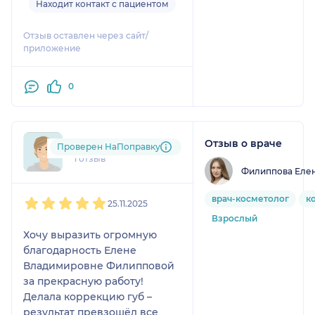
зоне глаз.
Находит контакт с пациентом
Была удивлена
безболезненности. У врача
Отзыв оставлен через сайт/
действительно лёгкая рука.
приложение
Очень быстро, четко и без
синяков. Хотя ту же
0
процедуру увеличения губ я
очень боялась (многие
говорили, что это очень
больно), но нет, абсолютно
Отзыв о враче
790....@....ru
Проверен НаПоправку
терпимо. Хотя я это объясняю
1 отзыв
уверенной рукой врача, её
Филиппова Еле
спокойствием и тёплым
1
2
3
4
5
врач-косметолог
к
отношением.
25.11.2025
От всего сердца
Взрослый
рекомендую!
Хочу выразить огромную
благодарность Елене
Владимировне Филипповой
за прекрасную работу!
Делала коррекцию губ –
результат превзошёл все