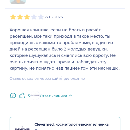
1
2
3
4
5
27.02.2026
Хорошая клиника, если не брать в расчёт
ресепшен. Все таки приходя в такое место, ты
приходишь с какими-то проблемами, в один из
дней на ресепшен было 2 молодых девушки,
которые шушукались и смеялись всю дорогу. Не
очень приятно ждать врача и наблюдать эту
картину, не понятно над пациентом эти насмешки
или нет, но такого в клиники быть не должно!
Отзыв оставлен через сайт/приложение
0
Ответ клиники
Clevermed, косметологическая клиника