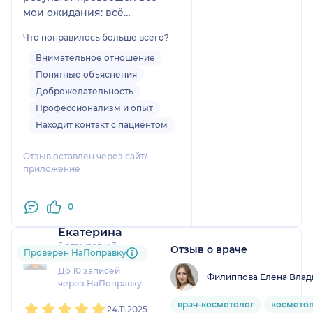
мои ожидания: всё
естественно, аккуратно и
Что понравилось больше всего?
именно так, как я хотела.
Врач внимательно
Внимательное отношение
выслушала пожелания,
Понятные объяснения
подробно объяснила процесс
Доброжелательность
и поддерживала на каждом
Профессионализм и опыт
этапе. Очень рекомендую!
Находит контакт с пациентом
Отзыв оставлен через сайт/
приложение
0
Екатерина
5 отзывов
и
3
Отзыв о враче
Проверен НаПоправку
оценки
До 10 записей
Филиппова Елена Вла
через НаПоправку
1
2
3
4
5
врач-косметолог
космето
24.11.2025