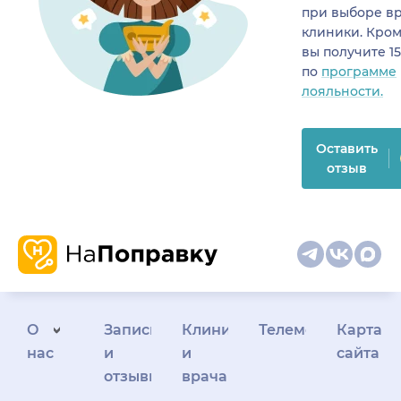
при выборе в
клиники. Кром
вы получите 1
по
программе
лояльности.
Оставить
отзыв
О
Запись
Клиникам
Телемедицина
Карта
нас
и
и
сайта
отзывы
врачам