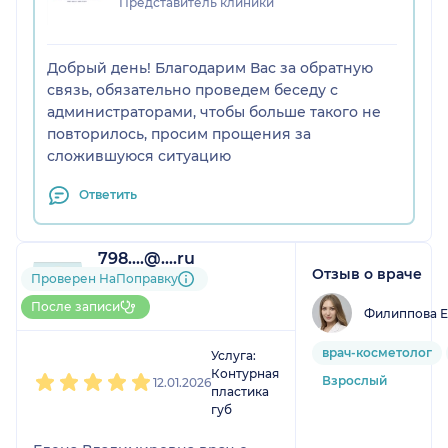
Представитель клиники
Добрый день! Благодарим Вас за обратную
связь, обязательно проведем беседу с
администраторами, чтобы больше такого не
повторилось, просим прощения за
сложившуюся ситуацию
Ответить
798....@....ru
Отзыв о враче
1 отзыв
Проверен НаПоправку
До 5 записей через
После записи
Филиппова 
НаПоправку
1
2
3
4
5
врач-косметолог
Услуга:
Контурная
Взрослый
12.01.2026
пластика
губ