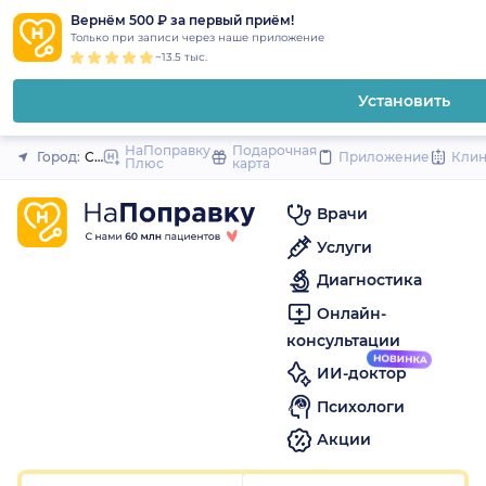
1
2
3
4
5
to
Вернём 500 ₽ за первый приём!
Закрыть
Только при записи через наше приложение
content
~13.5 тыс.
Установить
НаПоправку
Подарочная
Город:
Санкт-Петербург
Приложение
Кли
Плюс
карта
Врачи
Услуги
Диагностика
Онлайн-
консультации
ИИ-доктор
Психологи
Акции