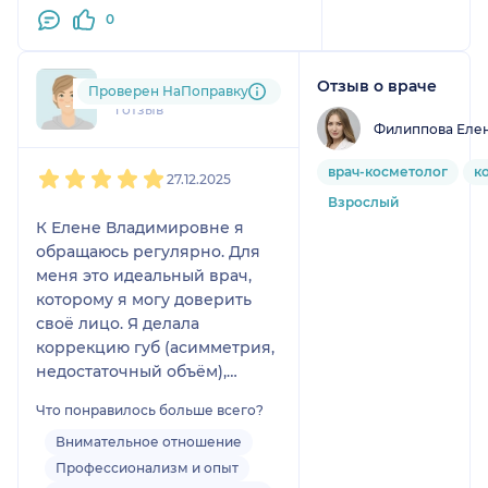
0
Отзыв о враче
nik....@....com
Проверен НаПоправку
1 отзыв
Филиппова Еле
1
2
3
4
5
врач-косметолог
к
27.12.2025
Взрослый
К Елене Владимировне я
обращаюсь регулярно. Для
меня это идеальный врач,
которому я могу доверить
своё лицо. Я делала
коррекцию губ (асимметрия,
недостаточный объём),
прошла курс
Что понравилось больше всего?
биоревитализации (у меня
очень сухая кожа), делала
Внимательное отношение
ботокс в лоб, межбровку, в
Профессионализм и опыт