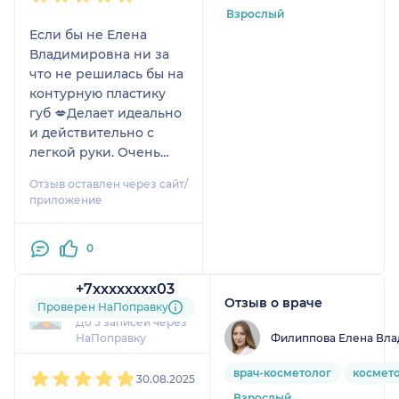
Взрослый
Если бы не Елена
Владимировна ни за
что не решилась бы на
контурную пластику
губ 💋Делает идеально
и действительно с
легкой руки. Очень
внимательный и
Отзыв оставлен через сайт/
приятный врач, всегда
приложение
отвечает на все
вопросы🥰
0
+7xxxxxxxx03
Отзыв о враче
1 отзыв
Проверен НаПоправку
До 5 записей через
Филиппова Елена Вл
НаПоправку
1
2
3
4
5
врач-косметолог
космет
30.08.2025
Взрослый