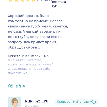
пластика
губ
Хороший доктор, было
комфортно на приеме. Делала
увеличение губ. У меня, кажется,
не самый легкий вариант, т.к
сжаты губы, но сделали все по
запросу. Как придет время,
обращусь снова.
Нашла Юлию Витальевну
Прием был в январе 2026 г.
случайно.
В клинике "Clevermed,
косметологическая клиника"
Отзыв оставлен через сайт/
приложение
0
kuk....@....ru
Проверен НаПоправку
2 отзыва