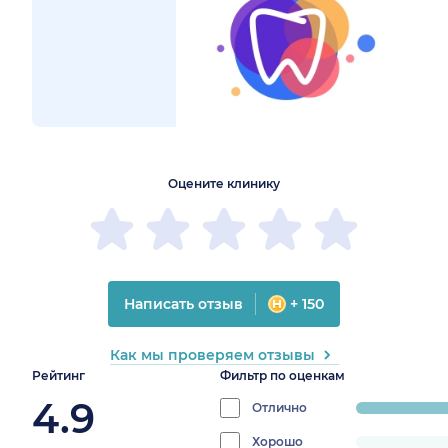
1
2
3
4
5
1
2
3
4
5
Оцените клинику
Написать отзыв
+ 150
Как мы проверяем отзывы
Рейтинг
Фильтр по оценкам
4.9
Отлично
progress:
88.888888888
Хорошо
progress: