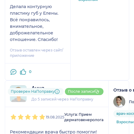
Делала контурную
пластику губ у Елены.
Всё понравилось,
внимательное,
доброжелательное
отношение. Спасибо!
Отзыв оставлен через сайт/
приложение
0
Анна
Отзыв о 
Проверен НаПоправку
После записи
1 отзыв
До 5 записей через НаПоправку
По
1
2
3
4
5
врач-кос
Услуга: Прием
19.08.2025
дерматовенеролога
Взрослы
Рекомендации врача быстро помогли!