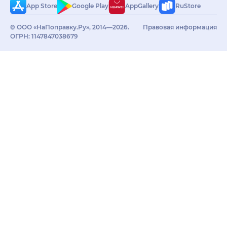
App Store
Google Play
AppGallery
RuStore
© ООО «НаПоправку.Ру», 2014—2026.
Правовая информация
ОГРН: 1147847038679